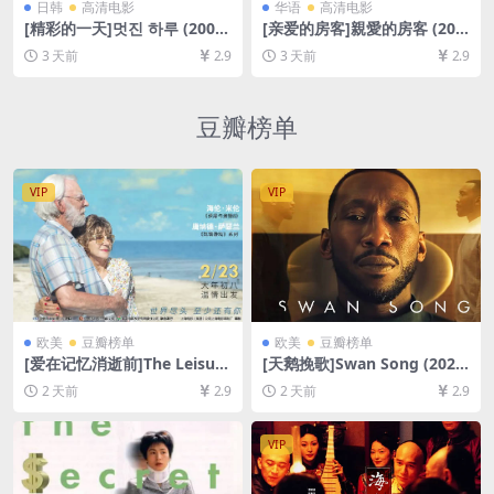
日韩
高清电影
华语
高清电影
[精彩的一天]멋진 하루 (2008)
[亲爱的房客]親愛的房客 (202
[百度网盘+夸克网盘1080P超
0)[百度网盘+夸克网盘1080P
3 天前
2.9
3 天前
2.9
清未删减资源][网盘在线播放/
超清未删减资源][网盘在线播
下载][MP4/8.4GB][中文字幕]
放/下载][MP4/7.3GB][中文字
幕]
豆瓣榜单
VIP
VIP
欧美
豆瓣榜单
欧美
豆瓣榜单
[爱在记忆消逝前]The Leisure
[天鹅挽歌]Swan Song (2021)
Seeker (2017)[百度网盘+夸
[百度网盘+夸克网盘1080P超
2 天前
2.9
2 天前
2.9
克网盘1080P超清未删减资源]
清未删减资源][网盘在线播放/
[网盘在线播放/下载][MP4/7.
下载][MP4/7.5GB][中英字幕]
7GB][中英字幕]
VIP