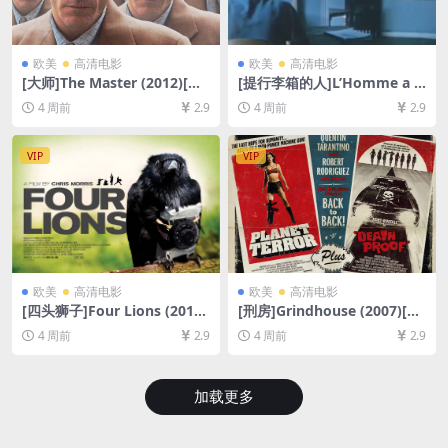
欧美
高清电影
欧美
高清电影
[大师]The Master (2012)[百
[提行李箱的人]L’Homme a la
度网盘+夸克网盘1080P超清
valise (1983)[百度网盘+夸克
4 周前
2.9
4 周前
2.9
未删减资源][网盘在线播放/下
网盘1080P超清未删减资源]
载][MP4/9GB][中英字幕]
[网盘在线播放/下载][MP4/4G
B][中文字幕]
VIP
VIP
欧美
高清电影
欧美
高清电影
[四头狮子]Four Lions (2010)
[刑房]Grindhouse (2007)[百
[百度网盘+夸克网盘1080P超
度网盘+夸克网盘1080P超清
4 周前
2.9
4 周前
2.9
清未删减资源][网盘在线播放/
未删减资源][网盘在线播放/下
下载][MP4/6.8GB][中英字幕]
载][MP4/13GB][中英字幕]
加载更多