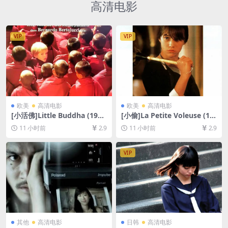
高清电影
VIP
VIP
欧美
高清电影
欧美
高清电影
[小活佛]Little Buddha (199
[小偷]La Petite Voleuse (19
3)[百度网盘+夸克网盘1080P
88)[百度网盘+夸克网盘1080P
11 小时前
2.9
11 小时前
2.9
超清未删减资源][网盘在线播
超清未删减资源][网盘在线播
放/下载][MP4/9.5GB][中英字
放/下载][MP4/7.3GB][中文字
幕]
幕]
VIP
其他
高清电影
日韩
高清电影