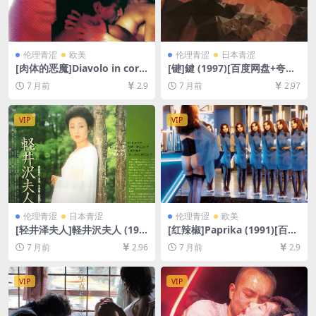
伦理青涩
欧美
伦理青涩
日本青涩
[肉体的恶魔]Diavolo in corp
[键]鍵 (1997)[百度网盘+夸克
o (1986)[百度网盘+夸克网盘1
网盘1080P超清未删减资源]
7 月前
2.9
7 月前
2.97
080P超清未删减资源][网盘在
[网盘在线播放/下载][MP4/5.
线播放/下载][MP4/7.7GB][中
3GB][中文字幕]
文字幕]
VIP
VIP
伦理青涩
日本青涩
伦理青涩
欧美
[轻井泽夫人]軽井沢夫人 (198
[红辣椒]Paprika (1991)[百度
2)[百度网盘+夸克网盘1080P
网盘+夸克网盘1080P超清未
7 月前
2.96
7 月前
2.9
超清未删减资源][网盘下载][M
删减资源][网盘下载][MP4/8G
P4/7GB][中文字幕]【手机/平
B][中文字幕]【手机/平板无法
板无法在线播放，请使用电脑
在线播放，请使用电脑下载防
VIP
VIP
下载防和谐压缩包（含解压密
和谐压缩包（含解压密码）】
码）】