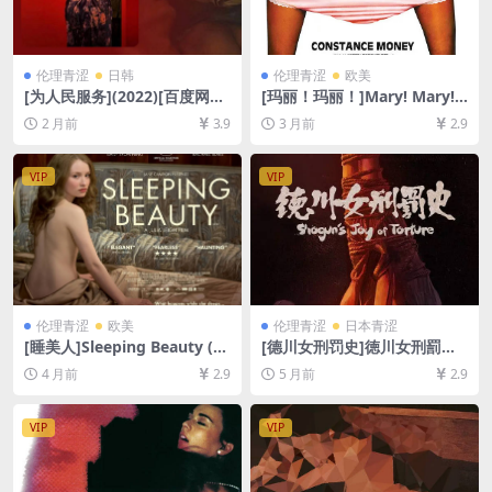
伦理青涩
日韩
伦理青涩
欧美
[为人民服务](2022)[百度网盘
[玛丽！玛丽！]Mary! Mary!
+迅雷云盘1080P超清未删减
(1977)[百度网盘+夸克网盘10
2 月前
3.9
3 月前
2.9
资源][网盘下载][MP4/9GB]
80P超清未删减资源][网盘下
[中文字幕]【手机/平板无法在
载][MP4/5GB][中文字幕]【手
线播放，请使用电脑下载防和
机/平板无法在线播放，请使用
VIP
VIP
谐压缩包（含解压密码）】
电脑下载防和谐压缩包（含解
压密码）】
伦理青涩
欧美
伦理青涩
日本青涩
[睡美人]Sleeping Beauty (20
[德川女刑罚史]徳川女刑罰史
11)[百度网盘+夸克网盘1080P
(1963)[百度网盘+夸克网盘10
4 月前
2.9
5 月前
2.9
超清未删减资源][网盘在线播
80P超清未删减资源][网盘在
放/下载][MP4/6.8GB][中英字
线播放/下载][MP4/6.6GB][中
幕]
文字幕]
VIP
VIP