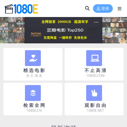
登录
精 选 电 影
不 止 高 清
永 久 域 名
1080E.COM
检 索 全 网
观 影 自 由
1080E.CN
1080E.NET