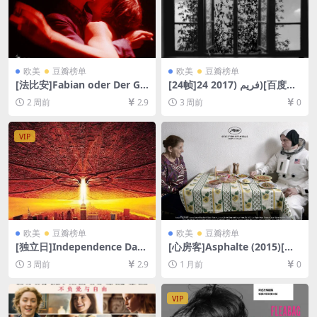
欧美
豆瓣榜单
欧美
豆瓣榜单
[法比安]Fabian oder Der Ga
[24帧]24 فریم (2017)[百度网
ng vor die Hunde (2021)[百
盘+夸克网盘1080P超清未删
2 周前
2.9
3 周前
0
度网盘+夸克网盘1080P超清
减资源][网盘在线播放/下载]
未删减资源][网盘在线播放/下
[MP4/7.7GB][无对白]
载][MP4/12GB][中文字幕]
VIP
欧美
豆瓣榜单
欧美
豆瓣榜单
[独立日]Independence Day
[心房客]Asphalte (2015)[百
(1996)[百度网盘+夸克网盘10
度网盘+夸克网盘1080P超清
3 周前
2.9
1 月前
0
80P超清未删减资源][网盘在
未删减资源][网盘在线播放/下
线播放/下载][MP4/10GB][中
载][MP4/2GB][中文字幕]
英字幕]
VIP