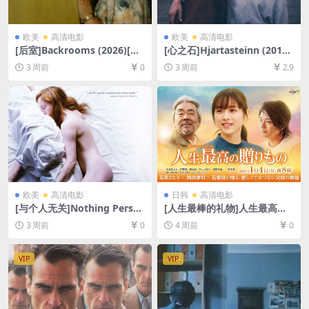
欧美
高清电影
欧美
高清电影
[后室]Backrooms (2026)[百
[心之石]Hjartasteinn (2016)
度网盘+夸克网盘1080P超清
[百度网盘+夸克网盘1080P超
3 周前
0
3 周前
2.9
未删减资源][网盘在线播放/下
清未删减资源][网盘在线播放/
载][MP4/7.9GB][中英字幕]
下载][MP4/8.8GB][中文字幕]
欧美
高清电影
日韩
高清电影
[与个人无关]Nothing Perso
[人生最棒的礼物]人生最高の
nal (2009)[百度网盘+夸克网
贈りもの (2021)[百度网盘+夸
3 周前
0
4 周前
0
盘1080P超清未删减资源][网
克网盘1080P超清未删减资源]
盘在线播放/下载][MP4/5.5G
[网盘在线播放/下载][MP4/3.
B][中文字幕]
3GB][中文字幕]
VIP
VIP