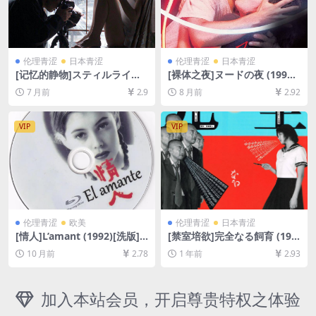
伦理青涩
日本青涩
伦理青涩
日本青涩
[记忆的静物]スティルライフ
[裸体之夜]ヌードの夜 (1993)
オブメモリーズ (2018)[百度
[百度网盘+夸克网盘1080P超
7 月前
2.9
8 月前
2.92
网盘+夸克网盘1080P超清未
清未删减资源][网盘在线播放/
删减资源][网盘下载][MP4/8.2
下载][MP4/8.9GB][中文字幕]
GB][中文字幕]【手机/平板无
VIP
VIP
法在线播放，请使用电脑下载
防和谐压缩包（含解压密
码）】
伦理青涩
欧美
伦理青涩
日本青涩
[情人]L’amant (1992)[洗版]
[禁室培欲]完全なる飼育 (199
[百度网盘+夸克网盘+迅雷云
9)[百度网盘+夸克网盘1080P
10 月前
2.78
1 年前
2.93
盘资源1080P超清未删减][MP
超清未删减资源][网盘在线播
4/9.6GB][中英字幕]【视频文
放/下载][MP4/6.5GB][中文字
件+防和谐压缩包（含解压密
幕]
码）】
加入本站会员，开启尊贵特权之体验