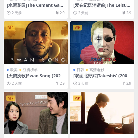
[水泥花园]The Cement Gard
[爱在记忆消逝前]The Leisure
en (1993)[百度网盘+夸克网盘
Seeker (2017)[百度网盘+夸
2 天前
2.9
2 天前
2.9
1080P超清未删减资源][网盘
克网盘1080P超清未删减资源]
在线播放/下载][MP4/6.9GB]
[网盘在线播放/下载][MP4/7.
[中文字幕]
7GB][中英字幕]
VIP
VIP
欧美
豆瓣榜单
日韩
高清电影
[天鹅挽歌]Swan Song (2021)
[双面北野武]Takeshis’ (2005)
[百度网盘+夸克网盘1080P超
[百度网盘+夸克网盘1080P超
2 天前
2.9
3 天前
2.9
清未删减资源][网盘在线播放/
清未删减资源][网盘在线播放/
下载][MP4/7.5GB][中英字幕]
下载][MP4/7.4GB][中文字幕]
VIP
VIP