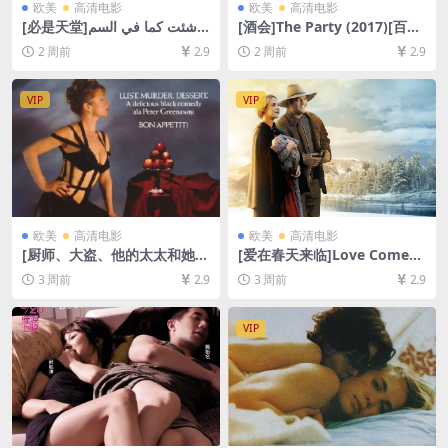
欧美
高清电影
欧美
高清电影
[必是天堂]إن شئت كما في السم
[酒会]The Party (2017)[百度
اء (2019)[百度网盘+夸克网盘
网盘+夸克网盘1080P超清未
2 周前
2.9
2 周前
2.9
1080P超清未删减资源][网盘
删减资源][网盘在线播放/下
在线播放/下载][MP4/3.8GB]
载][MP4/4.5GB][中文字幕]
[中文字幕]
VIP
VIP
欧美
高清电影
欧美
高清电影
[厨师、大盗、他的太太和她的
[爱在春天来临]Love Comes
情人]The Cook, the Thief, H
Softly (2003)[百度网盘+夸克
3 周前
2.9
3 周前
2.9
is Wife & Her Lover (1989)
网盘1080P超清未删减资源]
[百度网盘+夸克网盘1080P超
[网盘在线播放/下载][MP4/5.
清未删减资源][网盘在线播放/
8GB][中英字幕]
VIP
下载][MP4/8.3GB][中英字幕]