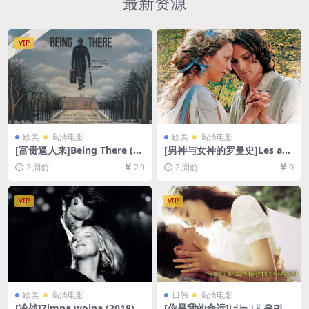
最新资源
VIP
欧美
高清电影
欧美
高清电影
[富贵逼人来]Being There (19
[男神与女神的罗曼史]Les am
79)[百度网盘+夸克网盘1080P
ours d’Astrée et de Célado
2 周前
2.9
2 周前
0
超清未删减资源][网盘在线播
n (2007)[百度网盘+夸克网盘1
放/下载][MP4/8.8GB][中文字
080P超清未删减资源][网盘在
幕]
线播放/下载][MP4/7.2GB][中
VIP
VIP
文字幕]
欧美
高清电影
日韩
高清电影
[冷战]Zimna wojna (2018)
[你是我的命运]너는 내 운명