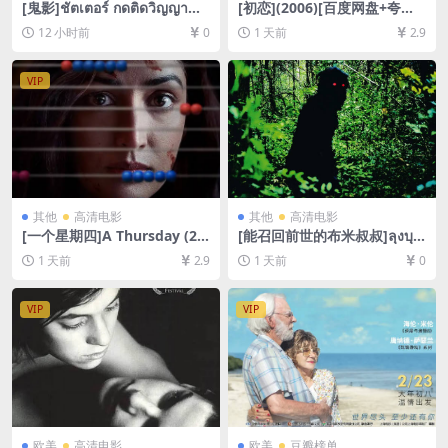
[鬼影]ชัตเตอร์ กดติดวิญญาณ
[初恋](2006)[百度网盘+夸克
(2004)[百度网盘+夸克网盘21
网盘1080P超清未删减资源]
12 小时前
0
1 天前
2.9
60P超清未删减资源][网盘在
[网盘在线播放/下载][MP4/7.
线播放/下载][MKV/18GB][内
7GB][中文字幕]
封中字]
VIP
其他
高清电影
其他
高清电影
[一个星期四]A Thursday (20
[能召回前世的布米叔叔]ลุงบุญ
22)[百度网盘+夸克网盘1080P
มีระลึกชาติ (2010)[百度网盘
1 天前
2.9
1 天前
0
超清未删减资源][网盘在线播
+夸克网盘1080P超清未删减
放/下载][MP4/8.8GB][中文字
资源][网盘在线播放/下载][MP
幕]
4/7.2GB][中文字幕]
VIP
VIP
欧美
高清电影
欧美
豆瓣榜单