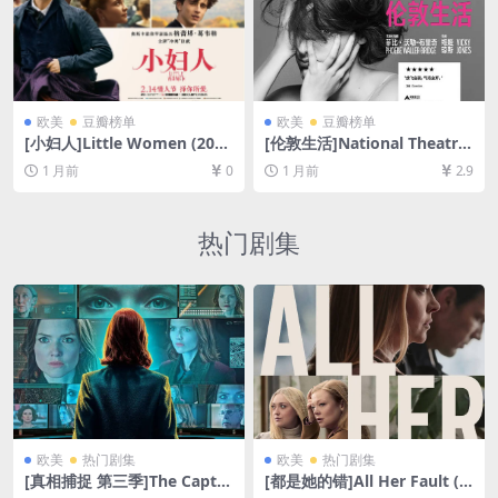
欧美
豆瓣榜单
欧美
豆瓣榜单
[小妇人]Little Women (201
[伦敦生活]National Theatre
9)[百度网盘+夸克网盘1080P
Live: Fleabag (2019)[百度网
1 月前
0
1 月前
2.9
超清未删减资源][网盘在线播
盘+夸克网盘1080P超清未删
放/下载][MP4/9GB][中英字
减资源][网盘在线播放/下载]
幕]
[MP4/5.5GB][中英字幕]
热门剧集
欧美
热门剧集
欧美
热门剧集
[真相捕捉 第三季]The Captur
[都是她的错]All Her Fault (2