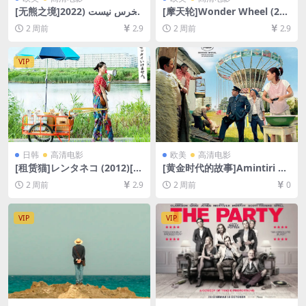
[无熊之境]خرس نیست (2022)
[摩天轮]Wonder Wheel (201
[百度网盘+夸克网盘1080P超
7)[百度网盘+夸克网盘1080P
2 周前
2.9
2 周前
2.9
清未删减资源][网盘在线播放/
超清未删减资源][网盘在线播
下载][MP4/7GB][中英字幕]
放/下载][MP4/6.6GB][中英字
幕]
VIP
日韩
高清电影
欧美
高清电影
[租赁猫]レンタネコ (2012)[百
[黄金时代的故事]Amintiri di
度网盘+夸克网盘1080P超清
n epoca de aur (2009)[百度
2 周前
2.9
2 周前
0
未删减资源][网盘在线播放/下
网盘+夸克网盘1080P超清未
载][MP4/7.3GB][中文字幕]
删减资源][网盘在线播放/下
载][MP4/10GB][中文字幕]
VIP
VIP