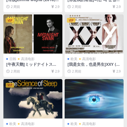
[百度网盘+夸克网盘1080P超
(2005)[百度网盘+夸克网盘10
2 周前
2.9
2 周前
2.9
清未删减资源][网盘在线播放/
80P超清未删减资源][网盘在
下载][MP4/5.7GB][中文字幕]
线播放/下载][MP4/8GB][中文
字幕]
VIP
VIP
日韩
高清电影
欧美
高清电影
[午夜天鹅]ミッドナイトスワ
[我是女生，也是男生]XXY (20
ン (2020)[百度网盘+夸克网盘
07)[百度网盘+夸克网盘1080P
2 周前
2.9
2 周前
2.9
1080P超清未删减资源][网盘
超清未删减资源][网盘在线播
在线播放/下载][MP4/8.2GB]
放/下载][MP4/6GB][中文字
[中文字幕]
幕]
VIP
欧美
高清电影
欧美
高清电影