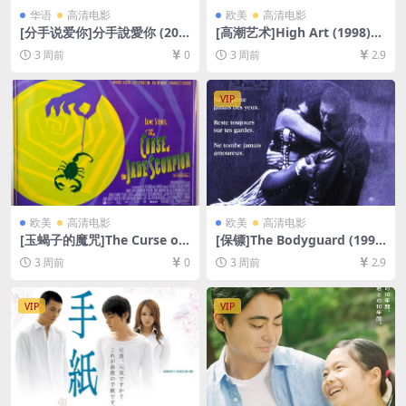
华语
高清电影
欧美
高清电影
[分手说爱你]分手說愛你 (201
[高潮艺术]High Art (1998)
0)[百度网盘+夸克网盘1080P
[百度网盘+夸克网盘1080P超
3 周前
0
3 周前
2.9
超清未删减资源][网盘在线播
清未删减资源][网盘在线播放/
放/下载][MP4/7.7GB][中文字
下载][MP4/6.8GB][中英字幕]
幕]
VIP
欧美
高清电影
欧美
高清电影
[玉蝎子的魔咒]The Curse of
[保镖]The Bodyguard (199
the Jade Scorpion (2001)[百
2)[百度网盘+夸克网盘1080P
3 周前
0
3 周前
2.9
度网盘+夸克网盘1080P超清
超清未删减资源][网盘在线播
未删减资源][网盘在线播放/下
放/下载][MP4/8.8GB][中英字
载][MP4/6.8GB][中英字幕]
幕]
VIP
VIP