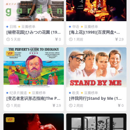
日韩
豆瓣榜单
华语
豆瓣榜单
[秘密花园]ひみつの花園 (199
[海上花](1998)[百度网盘+夸
7)[百度网盘+夸克网盘1080P
克网盘1080P超清未删减资源]
5 天前
0
1 周前
2.9
超清未删减资源][网盘在线播
[网盘在线播放/下载][MP4/7.
放/下载][MP4/5.6GB][中文字
6GB][中文字幕]
幕]
VIP
纪录片频道
豆瓣榜单
欧美
豆瓣榜单
[变态者意识形态指南]The Per
[伴我同行]Stand by Me (198
vert’s Guide to Ideology (2
6)[百度网盘+夸克网盘1080P
1 周前
2.9
2 周前
0
013)[百度网盘+夸克网盘1080
超清未删减资源][网盘在线播
P超清未删减资源][网盘在线播
放/下载][MP4/5.8GB][中英字
放/下载][MP4/9GB][中英字
幕]
VIP
幕]