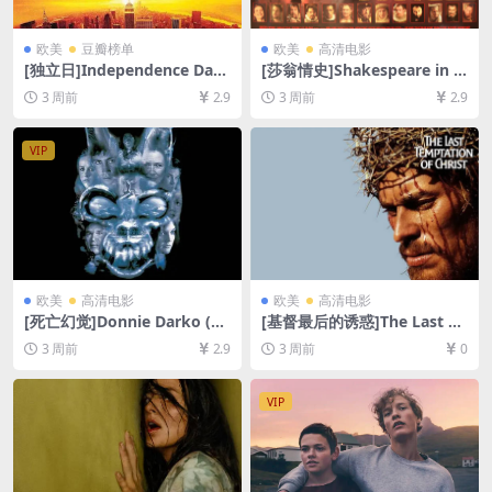
欧美
豆瓣榜单
欧美
高清电影
[独立日]Independence Day
[莎翁情史]Shakespeare in L
(1996)[百度网盘+夸克网盘10
ove (1998)[百度网盘+夸克网
3 周前
2.9
3 周前
2.9
80P超清未删减资源][网盘在
盘1080P超清未删减资源][网
线播放/下载][MP4/10GB][中
盘在线播放/下载][MP4/8.4G
英字幕]
B][中英字幕]
VIP
欧美
高清电影
欧美
高清电影
[死亡幻觉]Donnie Darko (20
[基督最后的诱惑]The Last Te
01)[百度网盘+夸克网盘1080P
mptation of Christ (1988)
3 周前
2.9
3 周前
0
超清未删减资源][网盘在线播
[百度网盘+夸克网盘1080P超
放/下载][MP4/9GB][中英字
清未删减资源][网盘在线播放/
幕]
下载][MP4/11GB][中英字幕]
VIP