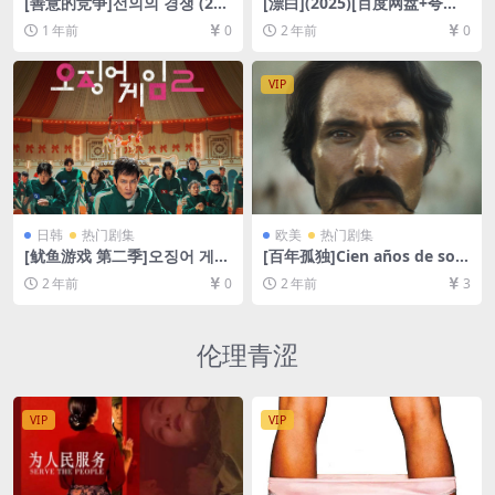
[善意的竞争]선의의 경쟁 (202
[漂白](2025)[百度网盘+夸克
5)[百度网盘+夸克网盘1080P
网盘1080P/4K超清未删减资
1 年前
0
2 年前
0
超清未删减资源][网盘在线播
源][网盘在线播放/下载][MP4/
放/下载][MP4/18GB][官方中
18GB][中文字幕]
字]
VIP
日韩
热门剧集
欧美
热门剧集
[鱿鱼游戏 第二季]오징어 게임
[百年孤独]Cien años de sole
시즌 2 (2024)[百度网盘+夸克
dad (2024)[百度网盘+夸克网
2 年前
0
2 年前
3
网盘1080P超清未删减资源]
盘1080P超清未删减资源][网
[网盘在线播放/下载][MP4/M
盘在线播放/下载][MP4/16G
KV/16GB/47GB][官方中字]
B][官方中字]
伦理青涩
VIP
VIP