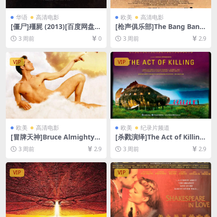
华语
高清电影
欧美
高清电影
[僵尸]殭屍 (2013)[百度网盘
[枪声俱乐部]The Bang Bang
+夸克网盘1080P超清未删减
Club (2010)[百度网盘+夸克网
3 周前
0
3 周前
2.9
资源][网盘在线播放/下载][MP
盘1080P超清未删减资源][网
4/6.7GB][中文字幕]
盘在线播放/下载][MP4/7.3G
B][中文字幕]
VIP
VIP
欧美
高清电影
欧美
纪录片频道
[冒牌天神]Bruce Almighty
[杀戮演绎]The Act of Killing
(2003)[百度网盘+夸克网盘10
(2012)[百度网盘+夸克网盘10
3 周前
2.9
3 周前
2.9
80P超清未删减资源][网盘在
80P超清未删减资源][网盘在
线播放/下载][MP4/6.8GB][中
线播放/下载][MP4/11GB][中
英字幕]
文字幕]
VIP
VIP