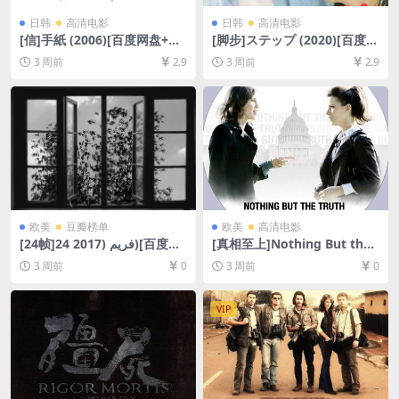
日韩
高清电影
日韩
高清电影
[信]手紙 (2006)[百度网盘+夸
[脚步]ステップ (2020)[百度网
克网盘1080P超清未删减资源]
盘+夸克网盘1080P超清未删
3 周前
2.9
3 周前
2.9
[网盘在线播放/下载][MP4/8.
减资源][网盘在线播放/下载]
2GB][中文字幕]
[MP4/8GB][中文字幕]
欧美
豆瓣榜单
欧美
高清电影
[24帧]24 فریم (2017)[百度网
[真相至上]Nothing But the
盘+夸克网盘1080P超清未删
Truth (2008)[百度网盘+夸克
3 周前
0
3 周前
0
减资源][网盘在线播放/下载]
网盘1080P超清未删减资源]
[MP4/7.7GB][无对白]
[网盘在线播放/下载][MP4/7G
B][中英字幕]
VIP