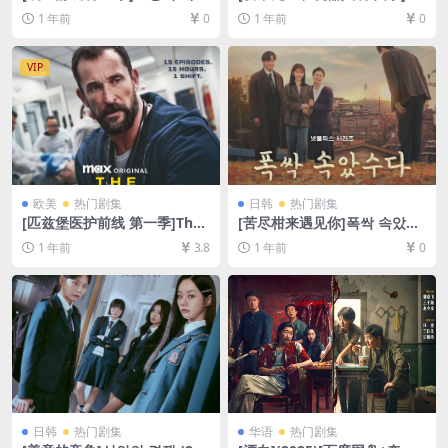
시즌 3 (2025)[百度网盘+夸克
ve, Death & Robots Season
1 年前
0
1 年前
0
网盘4K超清未删减资源][网盘
4 (2025)[百度网盘+夸克网盘1
在线播放/下载][MP4/42GB]
080P超清未删减资源][网盘在
[内封中字]
线播放/下载][MP4/4.2GB][特
VIP
效中英字幕]
欧美
热门剧集
日韩
热门剧集
[匹兹堡医护前线 第一季]The
[苦尽柑来遇见你]폭싹 속았수
Pitt Season 1 (2025)[百度网
다 (2025)[百度网盘+夸克网盘
1 年前
3.8
1 年前
0
盘+夸克网盘4K超清未删减资
4K超清未删减资源][网盘在线
源][网盘在线播放/下载][MP4/
播放/下载][MP4/53GB][中文
42GB][中英字幕]
字幕]
日韩
热门剧集
华语
热门剧集