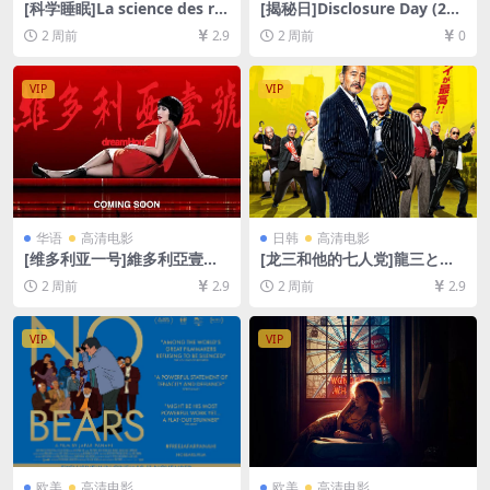
[科学睡眠]La science des rê
[揭秘日]Disclosure Day (202
ves (2006)[百度网盘+夸克网
6)[百度网盘+夸克网盘1080P
2 周前
2.9
2 周前
0
盘1080P超清未删减资源][网
超清未删减资源][网盘在线播
盘在线播放/下载][MP4/7GB]
放/下载][MP4/9.6GB][中文字
[中英字幕]
幕]
VIP
VIP
华语
高清电影
日韩
高清电影
[维多利亚一号]維多利亞壹號
[龙三和他的七人党]龍三と七
(2010)[百度网盘+夸克网盘10
人の子分たち (2015)[百度网
2 周前
2.9
2 周前
2.9
80P超清未删减资源][网盘在
盘+夸克网盘1080P超清未删
线播放/下载][MP4/6.3GB][中
减资源][网盘在线播放/下载]
文字幕]
[MP4/7.3GB][中文字幕]
VIP
VIP
欧美
高清电影
欧美
高清电影