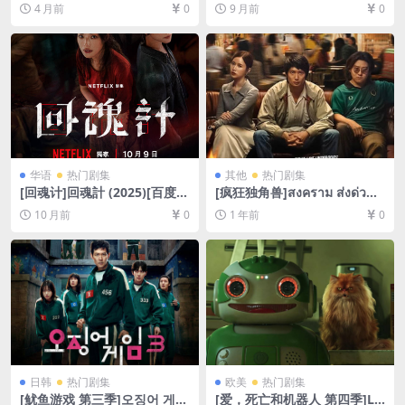
e Season 3 (2026)[百度网盘
025)[百度网盘+夸克网盘1080
4 月前
0
9 月前
0
+夸克网盘4K超清未删减资源]
P超清未删减资源][网盘在线播
[网盘在线播放/下载][MP4/25
放/下载][MP4/29GB][中英字
GB][中英字幕]
幕]
华语
热门剧集
其他
热门剧集
[回魂计]回魂計 (2025)[百度网
[疯狂独角兽]สงคราม ส่งด่วน
盘+夸克网盘1080P超清未删
(2025)[百度网盘+夸克网盘10
10 月前
0
1 年前
0
减资源][网盘在线播放/下载]
80P超清未删减资源][网盘在
[MP4/21GB][繁体/简体中文
线播放/下载][MP4/38GB][中
字幕]
文字幕]
日韩
热门剧集
欧美
热门剧集
[鱿鱼游戏 第三季]오징어 게임
[爱，死亡和机器人 第四季]Lo