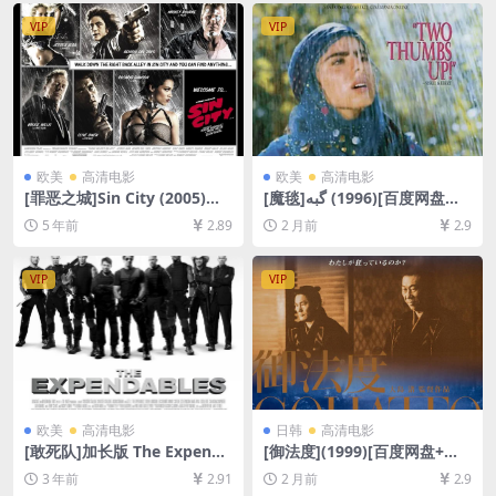
4/6.6GB][中英字幕]
VIP
VIP
欧美
高清电影
欧美
高清电影
[罪恶之城]Sin City (2005)加
[魔毯]گبه‎ (1996)[百度网盘
长版[百度网盘+迅雷云盘资源
+夸克网盘1080P超清未删减
5 年前
2.89
2 月前
2.9
1080P超清未删减][MP4/9.1G
资源][网盘在线播放/下载][MP
B][中英字幕]
4/5GB][中文字幕]
VIP
VIP
欧美
高清电影
日韩
高清电影
[敢死队]加长版 The Expenda
[御法度](1999)[百度网盘+夸
bles (2010)[百度网盘+迅雷云
克网盘1080P超清未删减资源]
3 年前
2.91
2 月前
2.9
盘资源1080P超清未删减][MP
[网盘在线播放/下载][MP4/6.