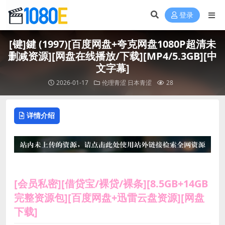
登录
[键]鍵 (1997)[百度网盘+夸克网盘1080P超清未
删减资源][网盘在线播放/下载][MP4/5.3GB][中
文字幕]
2026-01-17
伦理青涩
日本青涩
28
详情介绍
[会员私密][借贷宝/裸贷/裸条][8.5GB+14GB
完整资源包][百度网盘+迅雷云盘资源][网盘
下载]