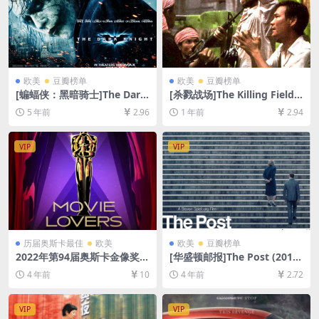
欧美
豆瓣榜单
欧美
豆瓣榜单
[蝙蝠侠：黑暗骑士]The Dark
[杀戮战场]The Killing Fields
Knight (2008)[百度网盘+迅
(1984)[百度网盘+夸克网盘10
5 年前
2.96
1 年前
2.94
雷云盘资源1080P超清未删减]
80P超清未删减资源][网盘在
[MP4/9.7GB][中英字幕]
线播放/下载][MP4/9.9GB][中
英字幕]
VIP
VIP
历届奥斯卡最佳
欧美
欧美
豆瓣榜单
2022年第94届奥斯卡金像奖-
[华盛顿邮报]The Post (2017)
电影篇合集[百度网盘资源108
[百度网盘+迅雷云盘资源1080
4 年前
10
4 年前
2.72
0P超清未删减][MP4/104GB]
P超清未删减][MP4/7.4GB][中
[中英/中文字幕]
英字幕]
VIP
VIP