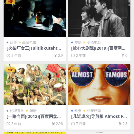
VIP
欧美
高清电影
华语
高清电影
[火柴厂女工]Tulitikkutehtaa
[兰心大剧院](2019)[百度网盘
n tyttö (1990)[百度网盘+迅
+夸克网盘1080P超清未删减
2 年前
2.9
2 年前
0
雷云盘1080P超清未删减资源]
资源][网盘在线播放/下载][MP
[网盘在线播放/下载][MP4/4.
4/8.2GB][中英字幕]
5GB][中文字幕]
VIP
VIP
伦理青涩
华语
欧美
豆瓣榜单
[一路向西](2012)[百度网盘
[几近成名]导剪版 Almost Fa
+夸克网盘1080P超清未删减
mous (2000)[百度网盘+夸克
3 年前
2.96
7 月前
2.8
资源][网盘在线播放/下载][MP
网盘1080P超清未删减资源]
4/7.6GB][粤语中字][视频文件
[网盘在线播放/下载][MP4/11