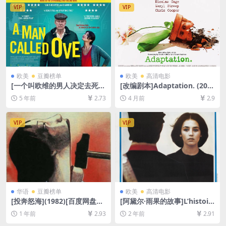
+防和谐加密压缩包]
GB][中英字幕]
VIP
VIP
欧美
豆瓣榜单
欧美
高清电影
[一个叫欧维的男人决定去死]E
[改编剧本]Adaptation. (200
n man som heter Ove (201
2)[百度网盘+夸克网盘1080P
5 年前
2.73
4 月前
2.9
5)[百度网盘+迅雷云盘资源10
超清未删减资源][网盘在线播
80P超清未删减][MP4/7.4GB]
放/下载][MP4/7.7GB][中文字
[原声中字]
幕]
VIP
VIP
华语
豆瓣榜单
欧美
高清电影
[投奔怒海](1982)[百度网盘
[阿黛尔·雨果的故事]L’histoir
+夸克网盘1080P超清未删减
e d’Adèle H. (1975)[百度网盘
1 年前
2.93
2 年前
2.91
资源][网盘在线播放/下载][MP
+夸克网盘1080P超清未删减
4/8.4GB][中文字幕]
资源][网盘在线播放/下载][MP