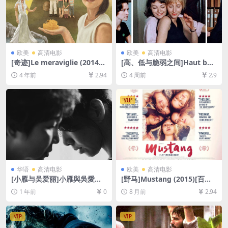
欧美
高清电影
欧美
高清电影
[奇迹]Le meraviglie (2014)
[高、低与脆弱之间]Haut bas
[百度网盘+迅雷云盘资源1080
fragile (1995)[百度网盘+夸克
4 年前
2.94
4 周前
2.9
P超清未删减][MP4/6GB][中
网盘1080P超清未删减资源]
文字幕]
[网盘在线播放/下载][MP4/11
GB][中英字幕]
VIP
华语
高清电影
欧美
高清电影
[小雁与吴爱丽]小雁與吳愛麗
[野马]Mustang (2015)[百度
(2024)[百度网盘+夸克网盘10
网盘+夸克网盘1080P超清未
1 年前
0
8 月前
2.94
80P超清未删减资源][网盘在
删减资源][网盘在线播放/下
线播放/下载][MP4/7.5GB][中
载][MP4/7GB][中文字幕]
文字幕]
VIP
VIP