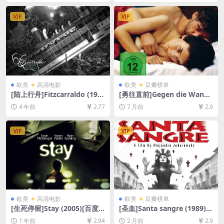
4/3.7GB][中英字幕]
7GB][中文字幕]
VIP
VIP
欧美
高清电影
欧美
豆瓣榜单
[陆上行舟]Fitzcarraldo (198
[勇往直前]Gegen die Wand
2)[百度网盘+迅雷云盘资源10
(2004)[百度网盘+夸克网盘10
4 年前
2.77
7 月前
2.9
80P超清未删减][MP4/8GB]
80P超清未删减资源][网盘在
[中文字幕]
线播放/下载][MP4/8GB][中英
字幕]
VIP
VIP
欧美
高清电影
欧美
豆瓣榜单
[生死停留]Stay (2005)[百度
[圣血]Santa sangre (1989)
网盘+夸克网盘1080P超清未
[百度网盘+夸克网盘1080P超
1 年前
2.94
2 月前
2.9