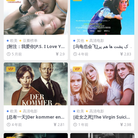
9GB][中英字幕]
欧美
豆瓣榜单
其他
高清电影
[附注：我爱你]P.S. I Love Yo
[乌龟也会飞]لاک پشت ها هم پر
u (2007)[百度网盘+夸克网盘1
واز می کنند (2004)[百度网盘
5 月前
2.9
4 年前
2.83
080P超清未删减资源][网盘在
+迅雷云盘资源1080P超清未
线播放/下载][MP4/8GB][中英
删减][MP4/6GB][中文字幕]
字幕]
VIP
VIP
欧美
高清电影
欧美
高清电影
[总有一天]Der kommer en d
[处女之死]The Virgin Suicid
ag (2016)[百度网盘+迅雷云盘
es (1999)[百度网盘+夸克网盘
4 年前
2.81
1 年前
2.98
资源1080P超清未删减][MP4/
1080P超清未删减资源][网盘
7.6GB][中文字幕]
在线播放/下载][MP4/6.9GB]
[中英字幕]