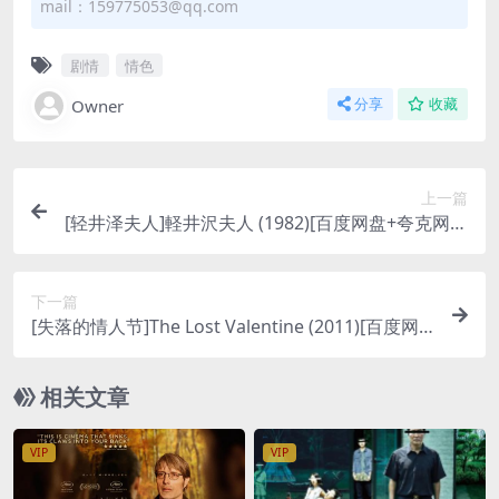
mail：159775053@qq.com
剧情
情色
Owner
分享
收藏
上一篇
[轻井泽夫人]軽井沢夫人 (1982)[百度网盘+夸克网盘
1080P超清未删减资源][网盘下载][MP4/7GB][中文
字幕]【手机/平板无法在线播放，请使用电脑下载
下一篇
防和谐压缩包（含解压密码）】
[失落的情人节]The Lost Valentine (2011)[百度网
盘+夸克网盘1080P超清未删减资源][网盘在线播放/
下载][MP4/6.6GB][中文字幕]
相关文章
VIP
VIP