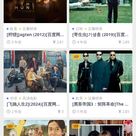
欧美
豆瓣榜单
日韩
豆瓣榜单
[狩猎]Jagten (2012)[百度网
[寄生虫]기생충 (2019)[百度网
盘+夸克网盘+迅雷云盘资源10
盘+夸克网盘+迅雷云盘资源10
5 年前
2.81
4 年前
2.89
80P超清未删减][MP4/7.3GB]
80P超清未删减][MP4/8.5GB]
[中英字幕]
[韩语中字]
VIP
华语
高清电影
欧美
豆瓣榜单
[飞驰人生2](2024)[百度网盘
[黑客帝国3：矩阵革命]The M
+夸克网盘1080P超清未删减
atrix Revolutions (2003)[百
2 年前
0
5 年前
2.85
资源][网盘在线播放/下载][MP
度网盘+迅雷云盘资源1080P
4/7.9GB][中文字幕]
超清未删减][MP4/8.4GB][中
英字幕]
VIP
VIP