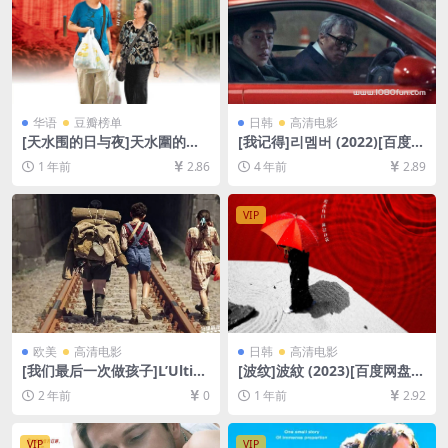
华语
豆瓣榜单
日韩
高清电影
[天水围的日与夜]天水圍的日
[我记得]리멤버 (2022)[百度网
與夜 (2008)[百度网盘+夸克网
盘+迅雷云盘资源1080P超清
1 年前
2.86
4 年前
2.89
盘1080P超清未删减资源][网
未删减][MP4/8GB][韩语中字]
盘在线播放/下载][MP4/6.2G
B][中文字幕]
VIP
欧美
高清电影
日韩
高清电影
[我们最后一次做孩子]L’Ultim
[波纹]波紋 (2023)[百度网盘
a Volta Che Siamo Stati Ba
+夸克网盘1080P超清未删减
2 年前
0
1 年前
2.92
mbini (2023)[百度网盘+夸克
资源][网盘在线播放/下载][MP
网盘1080P超清未删减资源]
4/3.5GB][中文字幕]
[网盘在线播放/下载][MP4/6.
VIP
VIP