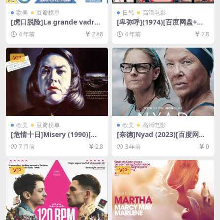
欧美
豆瓣榜单
日韩
高清电影
[虎口脱险]La grande vadrou
[卑弥呼](1974)[百度网盘+迅
ille (1966)蓝光修复版[百度网
雷云盘资源1080P超清未删减]
4 年前
2.88
4 年前
2.8
盘+迅雷云盘资源1080P超清
[MP4/6GB][中文字幕]
未删减][MP4/7.9GB][中英字
幕]
VIP
欧美
豆瓣榜单
欧美
高清电影
[危情十日]Misery (1990)[百
[奈德]Nyad (2023)[百度网盘
度网盘+夸克网盘1080P超清
+夸克网盘1080P超清未删减
7 月前
2.8
3 年前
0
未删减资源][网盘在线播放/下
资源][网盘在线播放/下载][MP
载][MP4/7.3GB][中英字幕]
4/6GB][官方中字]
VIP
VIP