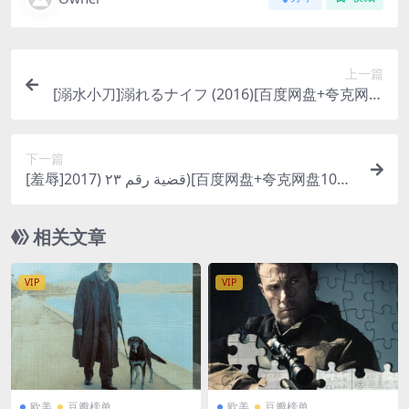
上一篇
[溺水小刀]溺れるナイフ (2016)[百度网盘+夸克网盘
1080P超清未删减资源][网盘在线播放/下载][MP4/8
GB][中文字幕]
下一篇
[羞辱]قضية رقم ٢٣ (2017)[百度网盘+夸克网盘1080
P超清未删减资源][网盘在线播放/下载][MP4/7.5G
B][中英字幕]
相关文章
VIP
VIP
欧美
豆瓣榜单
欧美
豆瓣榜单