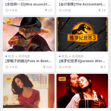
[永恒和一日]Μια αιωνιότητ
[会计刺客]The Accountant
α και μια μερα (1998)[百度
(2016)[百度网盘+迅雷云盘资
4 年前
2.9
4 年前
2.8
网盘+夸克网盘+迅雷云盘资源
源1080P超清未删减][MP4/8.
1080P超清未删减][MP4/8.5G
2GB][中英字幕]
B][中文字幕]
VIP
欧美
高清电影
欧美
高清电影
[穿靴子的猫2]Puss in Boots:
[侏罗纪世界3]Jurassic Worl
The Last Wish (2022)[百度
d: Dominion (2022)[百度网
3 年前
2.85
4 年前
0
网盘+迅雷云盘资源1080P超
盘+迅雷云盘资源1080P超清
清未删减][MP4/6GB][中英字
未删减][MP4/9GB][中文字幕/
幕]
韩版硬字]
VIP
VIP