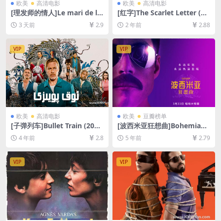
欧美
高清电影
欧美
高清电影
[理发师的情人]Le mari de la
[红字]The Scarlet Letter (19
coiffeuse (1990)[百度网盘
95)[百度网盘+夸克网盘1080P
3 天前
2.9
2 年前
2.88
+夸克网盘1080P超清未删减
超清未删减资源][网盘在线播
资源][网盘在线播放/下载][MP
放/下载][MP4/8.8GB][中文字
4/5.6GB][中文字幕]
幕]
VIP
VIP
欧美
高清电影
欧美
豆瓣榜单
[子弹列车]Bullet Train (202
[波西米亚狂想曲]Bohemian
2)[百度网盘+迅雷云盘资源10
Rhapsody (2018)[百度网盘
4 年前
2.8
5 年前
2.79
80P超清未删减][MP4/8GB]
+夸克网盘+迅雷云盘资源1080
[中文字幕]
P超清未删减][MP4/8.9GB][中
英字幕]
VIP
VIP