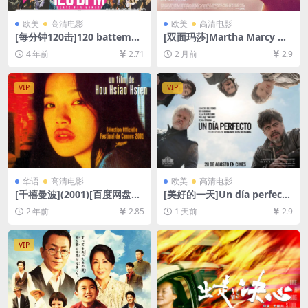
欧美
高清电影
欧美
高清电影
[每分钟120击]120 battemen
[双面玛莎]Martha Marcy Ma
ts par minute (2017)[百度网
y Marlene (2011)[百度网盘
4 年前
2.71
2 月前
2.9
盘+迅雷云盘资源1080P超清
+夸克网盘1080P超清未删减
未删减][MP4/8.6GB][中文字
资源][网盘在线播放/下载][MP
幕]
4/6.6GB][中英字幕]
VIP
VIP
华语
高清电影
欧美
高清电影
[千禧曼波](2001)[百度网盘
[美好的一天]Un día perfecto
+夸克网盘1080P超清未删减
(2015)[百度网盘+夸克网盘10
2 年前
2.85
1 天前
2.9
资源][网盘在线播放/下载][MP
80P超清未删减资源][网盘在
4/7.2GB][中文字幕]
线播放/下载][MP4/7.2GB][中
文字幕]
VIP