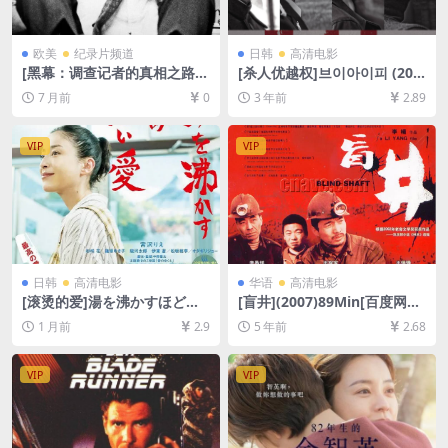
欧美
纪录片频道
日韩
高清电影
[黑幕：调查记者的真相之路]C
[杀人优越权]브이아이피 (201
over-Up (2025)[百度网盘+夸
7)[百度网盘+夸克网盘+迅雷云
7 月前
0
3 年前
2.89
克网盘2160P超清未删减资源]
盘资源1080P超清未删减][MP
[网盘在线播放/下载][MKV/9.
4/8GB][韩语中字]
8GB][中文字幕]
VIP
VIP
日韩
高清电影
华语
高清电影
[滚烫的爱]湯を沸かすほどの
[盲井](2007)89Min[百度网盘
熱い愛 (2016)[百度网盘+夸克
+迅雷云盘资源1080P高清][M
1 月前
2.9
5 年前
2.68
网盘1080P超清未删减资源]
P4/4.6GB][中文字幕]
[网盘在线播放/下载][MP4/8G
B][中文字幕]
VIP
VIP