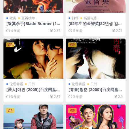
欧美
豆瓣榜单
日韩
高清电影
[银翼杀手]Blade Runner (19
[82年生的金智英]82년생 김지
82)[百度网盘+迅雷云盘资源1
영 (2019)[百度网盘+夸克网盘
4 年前
2.82
5 年前
2.71
080P超清未删减][MP4/7.6G
+迅雷云盘资源1080P超清未
B][中文字幕]
删减][MP4/7.2GB][韩语中字]
VIP
VIP
伦理青涩
日韩
伦理青涩
日韩
[爱人]애인 (2005)[百度网盘
[青春]청춘 (2000)[百度网盘
+迅雷云盘资源1080P超清未
+迅雷云盘DVD原盘高清未删
3 年前
2.87
3 年前
2.9
删减][MP4/5.6GB][韩语中字]
减资源][网盘在线播放/下载]
[MP4/4GB][韩语中字][视频文
件+防和谐加密压缩包]
VIP
VIP