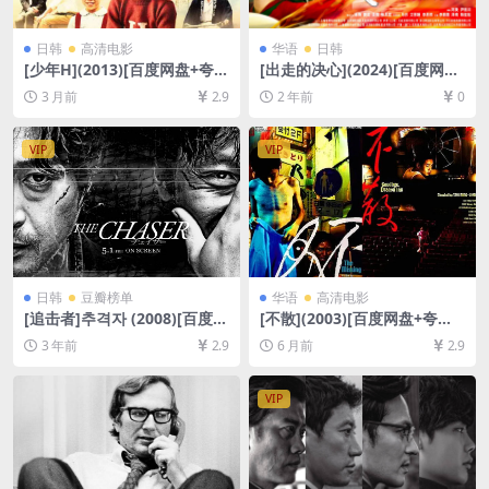
日韩
高清电影
华语
日韩
[少年H](2013)[百度网盘+夸克
[出走的决心](2024)[百度网盘
网盘1080P超清未删减资源]
+夸克网盘1080P/4K超清未删
3 月前
2.9
2 年前
0
[网盘在线播放/下载][MP4/7.
减资源][网盘在线播放/下载]
8GB][中文字幕]
[MP4/9GB][中文字幕]
VIP
VIP
日韩
豆瓣榜单
华语
高清电影
[追击者]추격자 (2008)[百度网
[不散](2003)[百度网盘+夸克
盘+夸克网盘1080P超清未删
网盘1080P超清未删减资源]
3 年前
2.9
6 月前
2.9
减资源][网盘在线播放/下载]
[网盘在线播放/下载][MP4/5.
[MP4/7.5GB][韩语中字]
3GB][中文字幕]
VIP