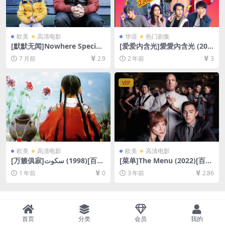
欧美
高清电影
华语
热门剧集
[默默无闻]Nowhere Special
[爱爱内含光]愛愛內含光 (202
(2020)[百度网盘+夸克网盘10
4)[百度网盘+夸克网盘1080P
7 月前
2.9
2 年前
3
80P超清未删减资源][网盘在
超清未删减资源][网盘在线播
线播放/下载][MP4/7GB][中文
放/下载][MP4/12GB][中文字
字幕]
幕]
VIP
欧美
高清电影
欧美
高清电影
[万籁俱寂]سکوت‎ (1998)[百度
[菜单]The Menu (2022)[百度
网盘+夸克网盘1080P超清未
网盘+迅雷云盘资源1080P超
1 年前
0
3 年前
2.86
删减资源][网盘在线播放/下
清未删减][MP4/7GB][中英字
载][MP4/5.3GB][中文字幕]
幕]
首页
分类
会员
我的