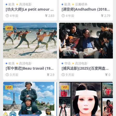
欧美
高清电影
欧美
豆瓣榜单
[功夫大师]Le petit amour (1
[调音师]Andhadhun (2018)
988)[百度网盘+迅雷云盘资源
[百度网盘+迅雷云盘资源1080
4 年前
2.83
4 年前
2.79
1080P超清未删减][MP4/5G
P超清未删减][MP4/8.8GB][中
B][中文字幕]
文字幕]
VIP
欧美
高清电影
华语
高清电影
[军中禁恋]Beau travail (199
[捕风追影](2025)[百度网盘
9)[百度网盘+夸克网盘1080P
+夸克网盘1080P超清未删减
3 月前
2.9
9 月前
0
超清未删减资源][网盘在线播
资源][网盘在线播放/下载][MP
放/下载][MP4/6GB][中文字
4/8.5GB][中文字幕]
幕]
VIP
VIP