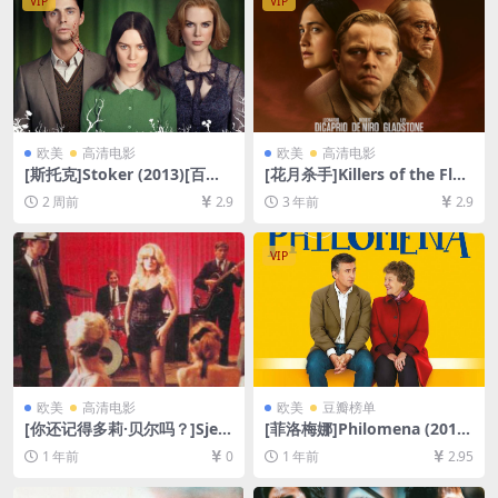
VIP
VIP
欧美
高清电影
欧美
高清电影
[斯托克]Stoker (2013)[百度
[花月杀手]Killers of the Flo
网盘+夸克网盘1080P超清未
wer Moon (2023)[百度网盘
2 周前
2.9
3 年前
2.9
删减资源][网盘在线播放/下
+夸克网盘1080P超清未删减
载][MP4/6.6GB][中文字幕]
资源][网盘在线播放/下载][MP
4/15GB][中英字幕]
VIP
欧美
高清电影
欧美
豆瓣榜单
[你还记得多莉·贝尔吗？]Sjeć
[菲洛梅娜]Philomena (2013)
aš li se Doli Bel? (1981)[百度
[百度网盘+夸克网盘1080P超
1 年前
0
1 年前
2.95
网盘+夸克网盘1080P超清未
清未删减资源][网盘在线播放/
删减资源][网盘在线播放/下
下载][MP4/6.9GB][中英字幕]