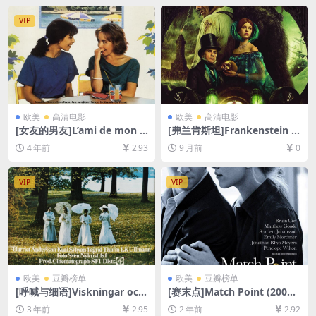
+夸克网盘1080P超清未删减
字幕]
资源][网盘在线播放/下载][MP
VIP
4/5.8GB][中英字幕]
欧美
高清电影
欧美
高清电影
[女友的男友]L’ami de mon a
[弗兰肯斯坦]Frankenstein (2
mie (1987)[百度网盘+迅雷云
025)[百度网盘+夸克网盘1080
4 年前
2.93
9 月前
0
盘资源1080P超清未删减][MP
P超清未删减资源][网盘在线播
4/6GB][中文字幕]
放/下载][MP4/10GB][中英字
幕]
VIP
VIP
欧美
豆瓣榜单
欧美
豆瓣榜单
[呼喊与细语]Viskningar och
[赛末点]Match Point (2005)
rop (1972)[百度网盘+夸克网
[百度网盘+夸克网盘1080P超
3 年前
2.95
2 年前
2.92
盘1080P超清未删减资源][网
清未删减资源][网盘在线播放/