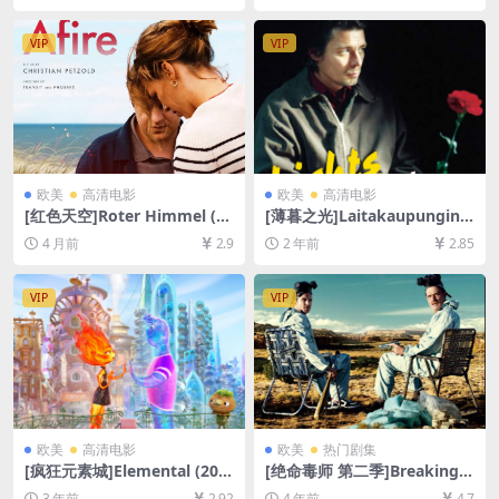
盘在线播放/下载][MP4/6GB]
下载][MP4/8GB][中英字幕]
[中文字幕]
VIP
VIP
欧美
高清电影
欧美
高清电影
[红色天空]Roter Himmel (20
[薄暮之光]Laitakaupungin v
23)[百度网盘+夸克网盘1080P
alot (2006)[百度网盘+夸克网
4 月前
2.9
2 年前
2.85
超清未删减资源][网盘在线播
盘1080P超清未删减资源][网
放/下载][MP4/6.6GB][中文字
盘在线播放/下载][MP4/5.1G
幕]
B][中文字幕]
VIP
VIP
欧美
高清电影
欧美
热门剧集
[疯狂元素城]Elemental (202
[绝命毒师 第二季]Breaking B
3)[百度网盘+夸克网盘1080P
ad Season 2 (2009)[百度网
3 年前
2.92
4 年前
4.7