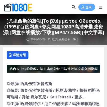
登录
[尤里西斯的凝视]Το βλέμμα του Οδυσσέα
(1995)[百度网盘+夸克网盘1080P高清未删减资
源][网盘在线播放/下载][MP4/7.5GB][中文字幕]
2026-04-28
欧美
豆瓣榜单
8
详情介绍
◎导演: 西奥·安哲罗普洛斯
◎编剧: 西奥·安哲罗普洛斯 / 托尼诺·格拉 / 帕特罗斯·马
可瑞斯 / 乔治·席尔瓦尼 / Kaii Tsitseli / 更多…
◎主演: 哈威·凯特尔 / 厄兰·约瑟夫森 / 玛雅·摩根斯特恩