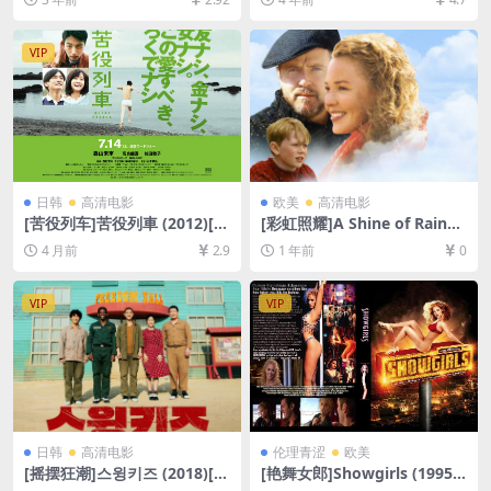
超清未删减资源][网盘在线播
盘+夸克网盘1080P超清未删
放/下载][MP4/8GB][中文字
减资源][网盘在线播放/下载]
幕]
[MP4/37GB][中英字幕]
VIP
日韩
高清电影
欧美
高清电影
[苦役列车]苦役列車 (2012)[百
[彩虹照耀]A Shine of Rainbo
度网盘+夸克网盘1080P超清
ws (2009)[百度网盘+夸克网
4 月前
2.9
1 年前
0
未删减资源][网盘在线播放/下
盘1080P超清未删减资源][网
载][MP4/7.6GB][中文字幕]
盘在线播放/下载][MP4/6.5G
B][中英字幕]
VIP
VIP
日韩
高清电影
伦理青涩
欧美
[摇摆狂潮]스윙키즈 (2018)[百
[艳舞女郎]Showgirls (1995)1
度网盘+迅雷云盘资源1080P
31min[百度网盘+迅雷云盘资