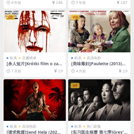
4 年前
2.86
5 年前
2.87
超清未删减][MP4/8GB][韩语
源1080P超清未删减][MP4/8.
中字]
3GB][中英字幕]【手机在线无
法观看，请下载防和谐压缩包
VIP
VIP
（含解压密码）】
欧美
豆瓣榜单
欧美
高清电影
[杀人短片]Krótki film o zabi
[美味毒妇]Paulette (2013)
janiu (1988)[百度网盘+夸克
[百度网盘+夸克网盘1080P超
7 月前
2.9
4 月前
2.9
网盘1080P超清未删减资源]
清未删减资源][网盘在线播放/
[网盘在线播放/下载][MP4/5.
下载][MP4/5.8GB][中文字幕]
6GB][中文字幕]
VIP
欧美
高清电影
欧美
热门剧集
[请求救援]Send Help (2026)
[实习医生格蕾 第七季]Grey’s