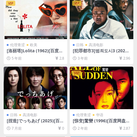
载][MP4/6.9GB][中文字幕]
VIP
VIP
伦理青涩
欧美
日韩
高清电影
[洛丽塔]Lolita (1962)[百度网
[犯罪都市3]범죄도시3 (2023)
盘+迅雷云盘资源1080P超清
[百度网盘+迅雷云盘资源1080
5 年前
2.8
3 年前
2.96
未删减][MP4/9.4GB][中英字
P超清未删减][MP4/3.6GB][韩
幕]
语中字]
VIP
日韩
高清电影
伦理青涩
华语
[捏造]でっちあげ (2025)[百度
[惊变]驚變 (1996)[百度网盘
网盘+夸克网盘1080P超清未
+夸克网盘1080P超清未删减
7 月前
0
2 年前
2.87
删减资源][网盘在线播放/下
资源][网盘在线播放/下载][MP
载][MP4/8.5GB][中文字幕]
4/6.1GB][粤语中字]