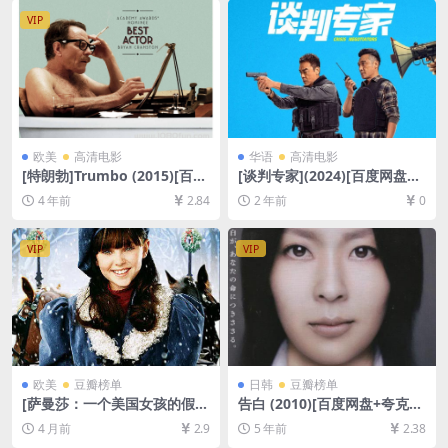
VIP
欧美
高清电影
华语
高清电影
[特朗勃]Trumbo (2015)[百度
[谈判专家](2024)[百度网盘
网盘+迅雷云盘资源1080P超
+夸克网盘1080P超清未删减
4 年前
2.84
2 年前
0
清未删减][MP4/8GB][中英字
资源][网盘在线播放/下载][MP
幕]
4/6.7GB][粤语中字]
VIP
VIP
欧美
豆瓣榜单
日韩
豆瓣榜单
[萨曼莎：一个美国女孩的假
告白 (2010)[百度网盘+夸克网
期]Samantha: An American
盘+迅雷云盘资源未删减1080
4 月前
2.9
5 年前
2.38
Girl Holiday (2004)[百度网盘
P超清][MP4/6.4GB][中日双语