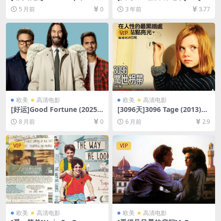
[百度网盘+夸克网盘1080P超
Anatomy Season 7 (2010)
5 月前
0
3 年前
3.77
清未删减资源][网盘在线播放/
[百度网盘+夸克网盘1080P超
下载][MP4/7.5GB][中英字幕]
清未删减资源][网盘在线播放/
下载][MP4/61GB][奈飞官方
VIP
中字]
欧美
高清电影
欧美
高清电影
[好运]Good Fortune (2025)
[3096天]3096 Tage (2013)
[百度网盘+夸克网盘1080P超
[百度网盘+夸克网盘1080P超
8 月前
0
6 月前
2.9
清未删减资源][网盘在线播放/
清未删减资源][网盘在线播放/
下载][MP4/6.6GB][中文字幕]
下载][MP4/7GB][中文字幕]
VIP
VIP
欧美
高清电影
欧美
高清电影