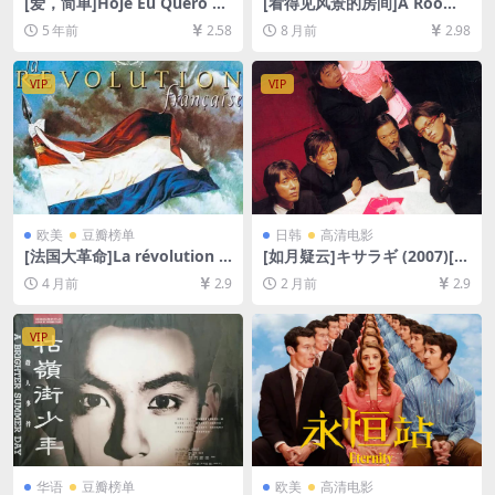
[爱，简单]Hoje Eu Quero Vo
[看得见风景的房间]A Room
ltar Sozinho (2014)[百度网
with a View (1985)[百度网盘
5 年前
2.58
8 月前
2.98
盘+迅雷云盘资源1080P超清
+夸克网盘1080P超清未删减
未删减][MP4/6.0GB][中英字
资源][网盘在线播放/下载][MP
幕]
4/8.3GB][中英字幕]
VIP
VIP
欧美
豆瓣榜单
日韩
高清电影
[法国大革命]La révolution fr
[如月疑云]キサラギ (2007)[百
ançaise (1989)[百度网盘+夸
度网盘+夸克网盘1080P超清
4 月前
2.9
2 月前
2.9
克网盘1080P超清未删减资源]
未删减资源][网盘在线播放/下
[网盘在线播放/下载][MP4/22
载][MP4/7.3GB][中文字幕]
GB][中文字幕]
VIP
华语
豆瓣榜单
欧美
高清电影