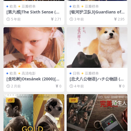
欧美
豆瓣榜单
欧美
豆瓣榜单
[第六感]The Sixth Sense (19
[银河护卫队3]Guardians of t
99)[百度网盘+迅雷云盘资源1
he Galaxy Vol. 3 (2023)[百度
5 年前
2.71
3 年前
2.95
080P超清未删减][MP4/6.9G
网盘+迅雷云盘资源1080P超
B][中英字幕]
清未删减][MP4/9GB][中英字
幕]
欧美
高清电影
日韩
豆瓣榜单
[贪吃树]Otesánek (2000)[百
[忠犬八公物语]ハチ公物語 (1
度网盘+夸克网盘DVD5高清未
987)[百度网盘+迅雷云盘资源
2 月前
0
4 年前
0
删减资源][网盘在线播放/下
1080P超清未删减][MP4/6.8G
载][MP4/4.3GB][中文字幕]
B][日语中字]
VIP
VIP