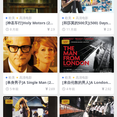
欧美
高清电影
欧美
高清电影
[神圣车行]Holy Motors (201
[和莎莫的500天](500) Days o
2)[百度网盘+夸克网盘1080P
f Summer (2009)[百度网盘
8 月前
2.9
11 月前
2.9
超清未删减资源][网盘在线播
+夸克网盘1080P超清未删减
放/下载][MP4/7GB][中文字
资源][网盘在线播放/下载][MP
幕]
4/6.3GB][中英字幕]
VIP
VIP
欧美
高清电影
欧美
高清电影
[单身男子]A Single Man (20
[来自伦敦的男人]A Londoni f
09)完整版[百度网盘+迅雷云盘
érfi (2007)[百度网盘+迅雷云
5 年前
2.69
4 年前
2.92
资源1080P超清未删减][MP4/
盘资源1080P超清未删减][MP
5.9GB][中英字幕]
4/4.7GB][中文字幕]
VIP
VIP