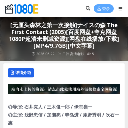
登录
[无厘头森林之第一次接触]ナイスの森 The
First Contact (2005)[百度网盘+夸克网盘
1080P超清未删减资源][网盘在线播放/下载]
[MP4/9.7GB][中文字幕]
2026-06-22
日韩
高清电影
5
详情介绍
◎导演: 石井克人 / 三木俊一郎 / 伊志嶺一
◎主演: 浅野忠信 / 加濑亮 / 寺岛进 / 庵野秀明 / 吹石一
惠