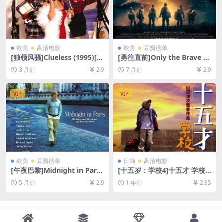
欧美
高清电影
欧美
豆瓣榜单
[独领风骚]Clueless (1995)[百
[勇往直前]Only the Brave (2
度网盘+夸克网盘1080P超清
017)[百度网盘+夸克网盘1080
3 月前
2.9
7 月前
2.9
未删减资源][网盘在线播放/下
P超清未删减资源][网盘在线播
载][MP4/6.2GB][中英字幕]
放/下载][MP4/9.6GB][中英字
幕]
VIP
VIP
欧美
豆瓣榜单
日韩
高清电影
[午夜巴黎]Midnight in Paris
[十五岁：学校4]十五才 学校I
(2011)[百度网盘+夸克网盘10
V (2000)[百度网盘+夸克网盘1
5 月前
2.9
1 年前
2.85
80P超清未删减资源][网盘在
080P超清未删减资源][网盘在
线播放/下载][MP4/5.8GB][中
线播放/下载][MP4/8GB][中文
英字幕]
字幕]