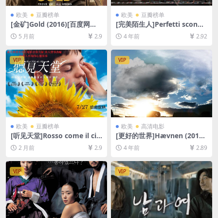
欧美
豆瓣榜单
欧美
豆瓣榜单
[金矿]Gold (2016)[百度网盘
[完美陌生人]Perfetti sconos
+夸克网盘1080P超清未删减
ciuti (2016)[百度网盘+迅雷云
5 月前
2.9
4 年前
2.92
资源][网盘在线播放/下载][MP
盘资源1080P超清未删减][MP
4/7.4GB][中英字幕]
4/6.2GB][中文字幕]
VIP
VIP
欧美
豆瓣榜单
欧美
高清电影
[听见天堂]Rosso come il ciel
[更好的世界]Hævnen (2010)
o (2006)[百度网盘+夸克网盘1
[百度网盘+迅雷云盘资源1080
2 月前
2.9
4 年前
2.89
080P超清未删减资源][网盘在
P超清未删减][MP4/7GB][中
线播放/下载][MP4/6.6GB][中
英字幕]
文字幕]
VIP
VIP