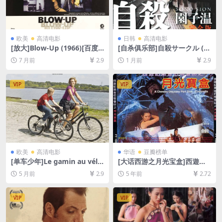
欧美
高清电影
日韩
高清电影
[放大]Blow-Up (1966)[百度
[自杀俱乐部]自殺サークル (2
网盘+夸克网盘1080P超清未
002)[百度网盘+夸克网盘1080
7 月前
2.9
1 月前
2.9
删减资源][网盘在线播放/下
P超清未删减资源][网盘在线播
载][MP4/7.5GB][中英字幕]
放/下载][MP4/6.8GB][中文字
幕]
VIP
VIP
欧美
高清电影
华语
豆瓣榜单
[单车少年]Le gamin au vélo
[大话西游之月光宝盒]西遊記
(2011)[百度网盘+夸克网盘10
第壹佰零壹回之月光寶盒 (199
5 月前
2.9
5 年前
2.72
80P超清未删减资源][网盘在
5)[百度网盘+迅雷云盘资源10
线播放/下载][MP4/5.4GB][中
80P超清未删减][MP4/5.6GB]
文字幕]
[中英字幕]
VIP
VIP