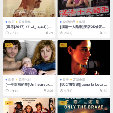
欧美
豆瓣榜单
伦理青涩
华语
[羞辱]قضية رقم ٢٣ (2017)[百
[满清十大酷刑]美版2K修复版
度网盘+夸克网盘1080P超清
(1994)[百度网盘+夸克网盘
7 月前
2.9
2 年前
2.8
未删减资源][网盘在线播放/下
+迅雷云盘1080P超清未删减
载][MP4/7.5GB][中英字幕]
资源][网盘下载][MP4/6.5GB]
[粤语+国语中字]【手机/平板
VIP
VIP
无法在线播放，请使用电脑下
载防和谐压缩包（含解压密
码）】
欧美
高清电影
欧美
高清电影
[一件幸福的事]Un heureux é
[疯女胡安娜]Juana la Loca (2
vénement (2011)[百度网盘
001)[百度网盘+夸克网盘1080
4 年前
2.96
4 月前
2.9
+迅雷云盘资源1080P超清未
P超清未删减资源][网盘在线播
删减][MP4/6.6GB][中文字幕]
放/下载][MP4/7.4GB][中英字
幕]
VIP
VIP