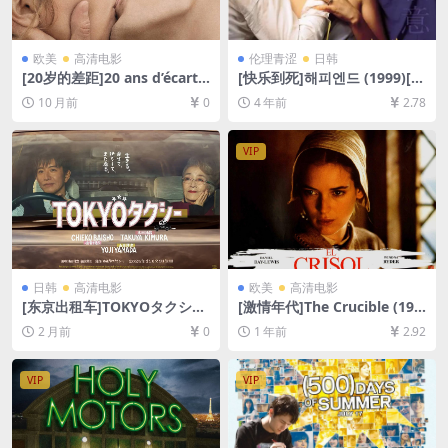
欧美
高清电影
伦理青涩
日韩
[20岁的差距]20 ans d’écart
[快乐到死]해피엔드 (1999)[百
(2013)[百度网盘+夸克网盘10
度网盘+迅雷云盘资源1080P
10 月前
0
4 年前
2.78
80P超清未删减资源][网盘在
超清未删减][MP4/5.8GB][韩
线播放/下载][MP4/7.3GB][中
语中字]
文字幕]
VIP
日韩
高清电影
欧美
高清电影
[东京出租车]TOKYOタクシー
[激情年代]The Crucible (199
(2025)[百度网盘+夸克网盘10
6)[百度网盘+夸克网盘1080P
2 月前
0
1 年前
2.92
80P超清未删减资源][网盘在
超清未删减资源][网盘在线播
线播放/下载][MP4/7.9GB][中
放/下载][MP4/8.6GB][中文字
文字幕]
幕]
VIP
VIP