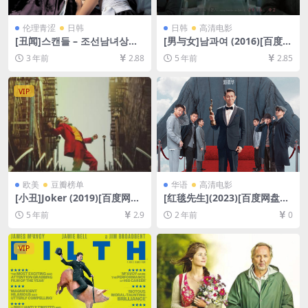
伦理青涩
日韩
日韩
高清电影
[丑闻]스캔들 – 조선남녀상열
[男与女]남과여 (2016)[百度网
지사 (2003)[百度网盘+迅雷云
盘+迅雷云盘资源1080P超清
3 年前
2.88
5 年前
2.85
盘资源1080P超清未删减][MP
未删减][MP4/6.6GB][韩语中
4/7GB][韩语中字]
字]
VIP
欧美
豆瓣榜单
华语
高清电影
[小丑]Joker (2019)[百度网盘
[红毯先生](2023)[百度网盘
+迅雷云盘资源1080P超清未
+夸克网盘1080P超清资源][网
5 年前
2.9
2 年前
0
删减][MP4/7.7GB][中英字幕]
盘在线播放/下载][MP4/4.4G
B][中文字幕]
VIP