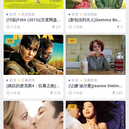
欧美
高清电影
欧美
高清电影
[污垢]Filth (2013)[百度网盘
[新包法利夫人]Gemma Bove
+夸克网盘1080P超清未删减
ry (2014)[百度网盘+夸克网盘
5 月前
2.9
1 年前
0
资源][网盘在线播放/下载][MP
1080P超清未删减资源][网盘
4/6GB][中英字幕]
在线播放/下载][MP4/6.7GB]
[中英字幕]
VIP
VIP
欧美
豆瓣榜单
欧美
豆瓣榜单
[疯狂的麦克斯4：狂暴之路]M
[让娜·迪尔曼]Jeanne Dielma
ad Max: Fury Road (2015)彩
n, 23 Quai du Commerce, 1
4 年前
2.76
3 年前
2.85
色/黑白版本[百度网盘+迅雷云
080 Bruxelles (1975)[百度网
盘资源1080P超清未删减][MP
盘+夸克网盘1080P超清未删
4/8.6GB][中英字幕]
减资源][网盘在线播放/下载]
VIP
[MP4/13GB][中英字幕]