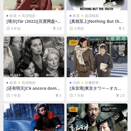
欧美
高清电影
欧美
高清电影
[塔尔]Tár (2022)[百度网盘+迅
[真相至上]Nothing But the
雷云盘资源1080P超清未删减]
Truth (2008)[百度网盘+夸克
4 年前
2.9
3 周前
0
[MP4/9GB][中英字幕]
网盘1080P超清未删减资源]
[网盘在线播放/下载][MP4/7G
B][中英字幕]
VIP
欧美
高清电影
日韩
豆瓣榜单
[还有明天]C’è ancora doma
[东京塔]東京タワー～オカン
ni (2023)[百度网盘+夸克网盘
とボクと、時々、オトン～ (2
1 年前
0
7 月前
2.9
1080P超清未删减资源][网盘
007)[百度网盘+夸克网盘1080
在线播放/下载][MP4/7.6GB]
P超清未删减资源][网盘在线播
[中英字幕]
放/下载][MP4/10GB][中文字
VIP
幕]