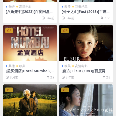
华语
高清电影
欧美
豆瓣榜单
[八角笼中](2023)[百度网盘
[处子之山]Fúsi (2015)[百度网
+夸克网盘1080P超清未删减
盘+夸克网盘1080P超清未删
3 年前
3 年前
2.88
资源][网盘在线播放/下载][MP
减资源][网盘在线播放/下载]
4/7GB][中文字幕]
[MP4/6GB][中文字幕]
VIP
VIP
其他
欧美
欧美
高清电影
[孟买酒店]Hotel Mumbai (2
[南方]El sur (1983)[百度网盘
018)[百度网盘+夸克网盘1080
+夸克网盘1080P超清未删减
8 月前
2.9
3 年前
2.8
P超清未删减资源][网盘在线播
资源][网盘在线播放/下载][MP
放/下载][MP4/9GB][中英字
4/6GB][中文字幕]
幕]
VIP
VIP