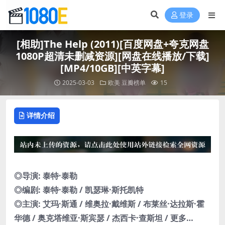
登录
[相助]The Help (2011)[百度网盘+夸克网盘
1080P超清未删减资源][网盘在线播放/下载]
[MP4/10GB][中英字幕]
2025-03-03
欧美
豆瓣榜单
15
详情介绍
◎导演: 泰特·泰勒
◎编剧: 泰特·泰勒 / 凯瑟琳·斯托凯特
◎主演: 艾玛·斯通 / 维奥拉·戴维斯 / 布莱丝·达拉斯·霍
华德 / 奥克塔维亚·斯宾瑟 / 杰西卡·查斯坦 / 更多…