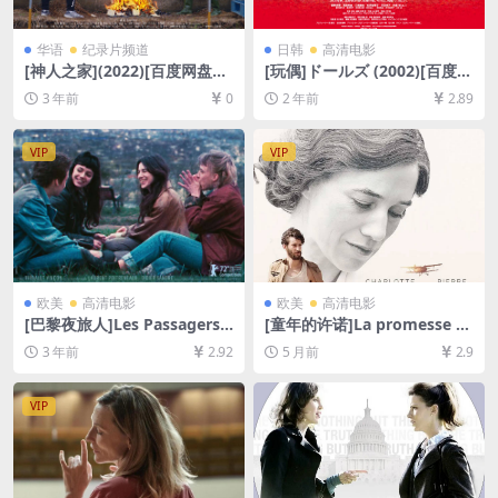
华语
纪录片频道
日韩
高清电影
[神人之家](2022)[百度网盘
[玩偶]ドールズ (2002)[百度网
+夸克网盘1080P超清资源][网
盘+夸克网盘1080P超清未删
3 年前
0
2 年前
2.89
盘在线播放/下载][MP4/3.7G
减资源][网盘在线播放/下载]
B][中文字幕]
[MP4/8.3GB][中文字幕]
VIP
VIP
欧美
高清电影
欧美
高清电影
[巴黎夜旅人]Les Passagers
[童年的许诺]La promesse d
de la nuit (2022)[百度网盘
e l’aube (2017)[百度网盘+夸
3 年前
2.92
5 月前
2.9
+迅雷云盘资源1080P超清未
克网盘1080P超清未删减资源]
删减][MP4/7GB][中文字幕]
[网盘在线播放/下载][MP4/8.
3GB][中文字幕]
VIP