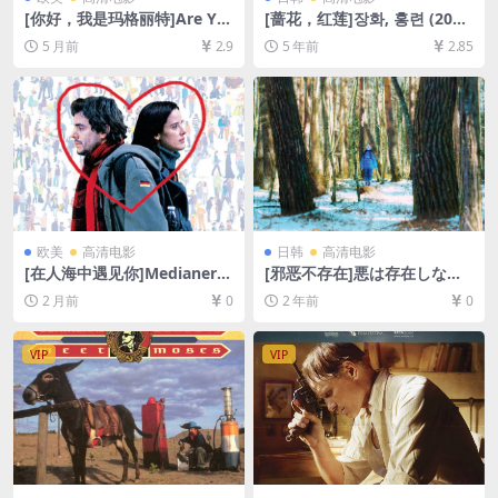
[你好，我是玛格丽特]Are Yo
[蔷花，红莲]장화, 홍련 (200
u There God? It’s Me, Marg
3)完整版[百度网盘+迅雷云盘
5 月前
2.9
5 年前
2.85
aret. (2023)[百度网盘+夸克
资源1080P超清未删减][MP4/
网盘1080P超清未删减资源]
7.1GB][韩语中字]
[网盘在线播放/下载][MP4/6.
7GB][中英字幕]
欧美
高清电影
日韩
高清电影
[在人海中遇见你]Medianeras
[邪恶不存在]悪は存在しない
(2011)[百度网盘+夸克网盘10
(2023)[百度网盘+夸克网盘10
2 月前
0
2 年前
0
80P超清未删减资源][网盘在
80P超清未删减资源][网盘在
线播放/下载][MP4/6.2GB][中
线播放/下载][MP4/6.7GB][中
文字幕]
文字幕]
VIP
VIP