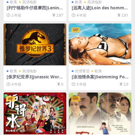
欧美
高清电影
欧美
高清电影
[列宁格勒牛仔搭摩西]Lening
[远离人迹]Loin des homme
rad Cowboys Meet Moses
s (2014)[百度网盘+迅雷云盘
2 年前
2.87
4 年前
2.81
(1994)[百度网盘+夸克网盘10
资源1080P超清未删减][MP4/
80P超清未删减资源][网盘在
6GB][中文字幕]
线播放/下载][MP4/6.2GB][中
VIP
文字幕]
欧美
高清电影
伦理青涩
欧美
[侏罗纪世界3]Jurassic Worl
[泳池情杀案]Swimming Poo
d: Dominion (2022)[百度网
l (2003)[百度网盘+迅雷云盘
4 年前
0
5 年前
2.9
盘+迅雷云盘资源1080P超清
资源1080P超清未删减][MP4/
未删减][MP4/9GB][中文字幕/
6.5GB][原声中字]【视频文件
韩版硬字]
+防和谐压缩包（含解压密
VIP
VIP
码）】