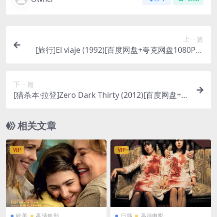
上一篇
[旅行]El viaje (1992)[百度网盘+夸克网盘1080P高
清未删减资源][网盘在线播放/下载][MP4/5.2GB][中
文字幕]
下一篇
[猎杀本·拉登]Zero Dark Thirty (2012)[百度网盘+夸
克网盘1080P超清未删减资源][网盘在线播放/下载]
[MP4/12GB][中英字幕]
相关文章
VIP
VIP
欧美
高清电影
日韩
高清电影