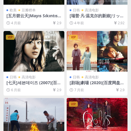
欧美
豆瓣榜单
日韩
高清电影
[五月碧云天]Mayıs Sıkıntısı
[瑞普·凡·温克尔的新娘]リップ
(1999)[百度网盘+夸克网盘10
ヴァンウィンクルの花嫁 (201
4 月前
2.9
4 年前
2.92
80P超清未删减资源][网盘在
6)[百度网盘+夸克网盘+迅雷云
线播放/下载][MP4/7.4GB][中
盘资源1080P超清未删减][MP
文字幕]
4/11GB][日语中字]
VIP
VIP
日韩
高清电影
日韩
高清电影
[七天]세븐데이즈 (2007)[百度
[剧场]劇場 (2020)[百度网盘
网盘+夸克网盘1080P超清未
+夸克网盘1080P超清未删减
6 月前
2.9
7 月前
2.9
删减资源][网盘在线播放/下
资源][网盘在线播放/下载][MP
载][MP4/8.5GB][中文字幕]
4/9GB][中文字幕]
VIP