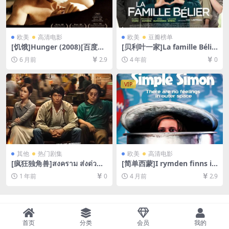
欧美
高清电影
欧美
豆瓣榜单
[饥饿]Hunger (2008)[百度网
[贝利叶一家]La famille Bélie
盘+夸克网盘1080P超清未删
r (2014)[百度网盘+迅雷云盘
6 月前
2.9
4 年前
0
减资源][网盘在线播放/下载]
资源1080P超清未删减][MP4/
[MP4/6GB][中文字幕]
6.8GB][中英字幕]
VIP
其他
热门剧集
欧美
高清电影
[疯狂独角兽]สงคราม ส่งด่วน
[简单西蒙]I rymden finns in
(2025)[百度网盘+夸克网盘10
ga känslor (2010)[百度网盘
1 年前
0
4 月前
2.9
80P超清未删减资源][网盘在
+夸克网盘1080P超清未删减
线播放/下载][MP4/38GB][中
资源][网盘在线播放/下载][MP
文字幕]
4/5.8GB][中文字幕]
首页
分类
会员
我的