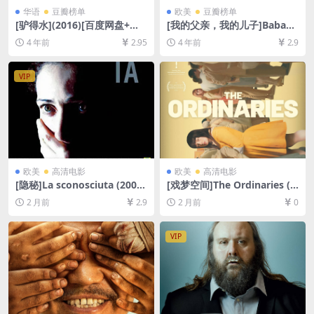
华语
豆瓣榜单
欧美
豆瓣榜单
[驴得水](2016)[百度网盘+迅
[我的父亲，我的儿子]Babam
雷云盘资源1080P超清未删减]
ve Oğlum (2005)[百度网盘
4 年前
2.95
4 年前
2.9
[MKV/3GB][中文字幕]
+迅雷云盘资源1080P超清未
删减][MP4/7.3GB][中文字幕]
VIP
欧美
高清电影
欧美
高清电影
[隐秘]La sconosciuta (2006)
[戏梦空间]The Ordinaries (2
[百度网盘+夸克网盘1080P超
022)[百度网盘+夸克网盘1080
2 月前
2.9
2 月前
0
清未删减资源][网盘在线播放/
P超清未删减资源][网盘在线播
下载][MP4/8GB][中英字幕]
放/下载][MP4/7.8/GB][中文
字幕]
VIP