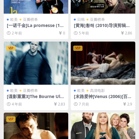
欧美
豆瓣榜单
日韩
豆瓣榜单
[一诺千金]La promesse (199
[黄海]황해 (2010)导演剪辑版
6)[百度网盘+夸克网盘1080P
[百度网盘+夸克网盘+迅雷云
2 年前
0
5 年前
2.86
超清未删减资源][网盘在线播
盘资源1080P超清未删减][MP
放/下载][MP4/6.5GB][中文字
4/9GB][韩语中字]
幕]
VIP
VIP
欧美
豆瓣榜单
欧美
高清电影
[谍影重重3]The Bourne Ulti
[末路爱神]Venus (2006)[百度
matum (2007)[百度网盘+迅
网盘+夸克网盘1080P超清未
4 年前
2.83
7 月前
2.9
雷云盘资源1080P超清未删减]
删减资源][网盘在线播放/下
[MP4/7.4GB][中英字幕]
载][MP4/6.2GB][中文字幕]
VIP