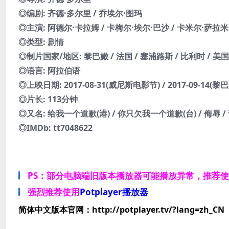
◎编剧: 齐德·多尔里 / 乔埃尔·图玛
◎主演: 阿德尔·卡拉姆 / 卡梅尔·埃尔·巴沙 / 卡米尔·萨拉米 
◎类型: 剧情
◎制片国家/地区: 黎巴嫩 / 法国 / 塞浦路斯 / 比利时 / 美国
◎语言: 阿拉伯语
◎上映日期: 2017-08-31(威尼斯电影节) / 2017-09-14(黎巴
◎片长: 113分钟
◎又名: 给我一个道歉(港) / 你只欠我一个道歉(台) / 侮辱 / 诋毁 / 
◎IMDb: tt7048622
PS：部分电脑端旧版本播放器可能播放异常，推荐
强烈推荐使用
Potplayer播放器
简体中文版本官网：http://potplayer.tv/?lang=zh_CN