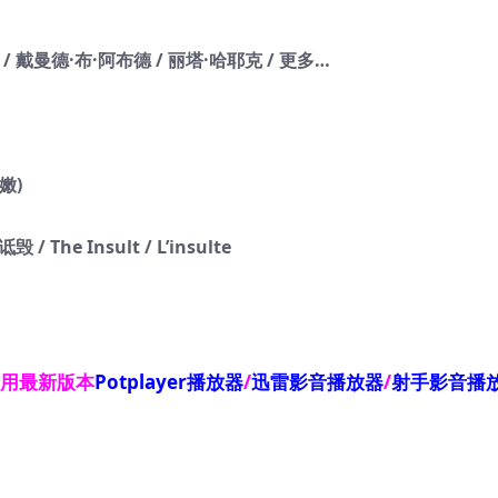
/ 戴曼德·布·阿布德 / 丽塔·哈耶克 / 更多…
嫩)
The Insult / L’insulte
使用最新版本
Potplayer播放器
/
迅雷影音播放器
/
射手影音播