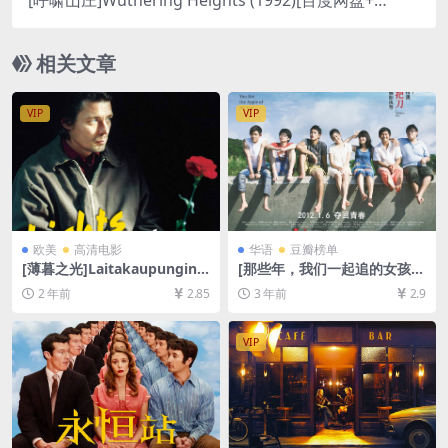
[呼啸山庄]Wuthering Heights (1992)[百度网盘+迅
雷云盘资源1080P超清未删减][MP4/6.9GB][中英字
幕]
相关文章
VIP
VIP
欧美
高清电影
华语
豆瓣榜单
[薄暮之光]Laitakaupungin v
[那些年，我们一起追的女孩]
alot (2006)[百度网盘+夸克网
那些年，我們一起追的女孩 (2
2 年前
2.85
3 年前
2.9
盘1080P超清未删减资源][网
011)[百度网盘+迅雷云盘资源
盘在线播放/下载][MP4/5.1G
1080P超清未删减][MP4/7G
B][中文字幕]
B][中文字幕]
VIP