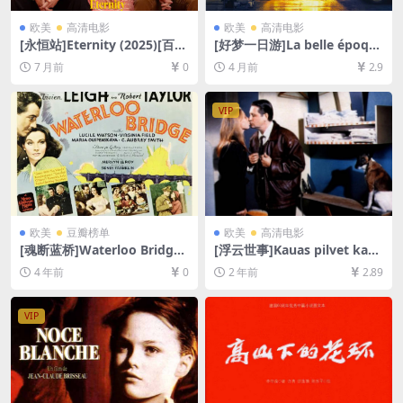
欧美
高清电影
欧美
高清电影
[永恒站]Eternity (2025)[百度
[好梦一日游]La belle époqu
网盘+夸克网盘1080P超清未
e (2019)[百度网盘+夸克网盘1
7 月前
0
4 月前
2.9
删减资源][网盘在线播放/下
080P超清未删减资源][网盘在
载][MP4/7.7GB][中英字幕]
线播放/下载][MP4/8GB][中文
字幕]
VIP
欧美
豆瓣榜单
欧美
高清电影
[魂断蓝桥]Waterloo Bridge
[浮云世事]Kauas pilvet kark
(1940)[百度网盘+迅雷云盘资
aavat (1996)[百度网盘+夸克
4 年前
0
2 年前
2.89
源1080P超清未删减][MP4/6
网盘1080P超清未删减资源]
GB][中英字幕]
[网盘在线播放/下载][MP4/6.
3GB][中文字幕]
VIP