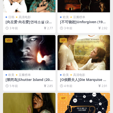
日韩
高清电影
欧美
豆瓣榜单
[向左爱·向右爱]연애소설 (200
[不可饶恕]Unforgiven (199
2)[百度网盘+迅雷云盘资源10
2)[百度网盘+夸克网盘1080P
3 年前
2.77
3 年前
2.92
80P超清未删减][MP4/6GB]
超清未删减资源][网盘在线播
[韩语中字]
放/下载][MP4/8.4GB][中文字
幕]
VIP
VIP
欧美
豆瓣榜单
欧美
高清电影
[禁闭岛]Shutter Island (201
[O侯爵夫人]Die Marquise vo
0)[百度网盘+迅雷云盘资源10
n O… (1976)[百度网盘+迅雷
5 年前
2.85
4 年前
2.91
80P超清未删减][MP4/8.5GB]
云盘资源1080P超清未删减]
[中英字幕]
[MP4/6GB][中文字幕]
VIP