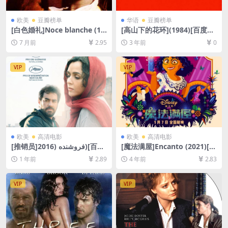
欧美
豆瓣榜单
华语
豆瓣榜单
[白色婚礼]Noce blanche (19
[高山下的花环](1984)[百度网
89)[百度网盘+夸克网盘1080P
盘+夸克网盘1080P超清未删
7 月前
2.95
3 年前
0
超清未删减资源][网盘在线播
减资源][网盘在线播放/下载]
放/下载][MP4/5.5GB][中文字
[MP4/9.5GB][中文字幕]
幕]
VIP
VIP
欧美
高清电影
欧美
高清电影
[推销员]فروشنده (2016)[百
[魔法满屋]Encanto (2021)[百
度网盘+夸克网盘1080P超清
度网盘+迅雷云盘资源1080P
1 年前
2.89
4 年前
2.83
未删减资源][网盘在线播放/下
超清未删减][MP4/6.4GB][中
载][MP4/8.7GB][中文字幕]
英字幕]
VIP
VIP