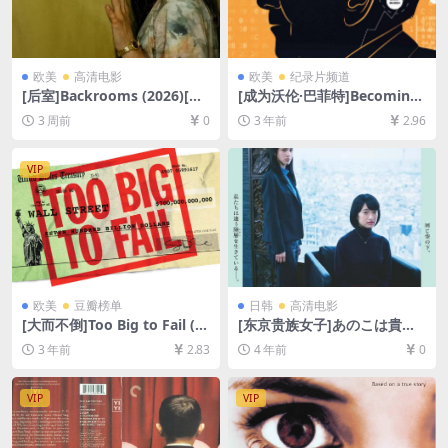
欧美
高清电影
欧美
纪录片频道
[后室]Backrooms (2026)[百
[成为沃伦·巴菲特]Becoming
度网盘+夸克网盘1080P超清
Warren Buffett (2017)[百度
3 周前
0
3 年前
2.96
未删减资源][网盘在线播放/下
网盘+夸克网盘1080P超清未
载][MP4/7.9GB][中英字幕]
删减资源][网盘在线播放/下
载][MP4/5.5GB][中英字幕]
VIP
欧美
豆瓣榜单
日韩
高清电影
[大而不倒]Too Big to Fail (2
[东京贵族女子]あのこは貴族
011)[百度网盘+夸克网盘1080
(2021)[百度网盘+迅雷云盘资
3 年前
2.83
4 年前
0
P超清未删减资源][网盘在线播
源1080P超清未删减][MP4/7.
放/下载][MP4/6GB][中英字
9GB][日语中字]
幕]
VIP
VIP