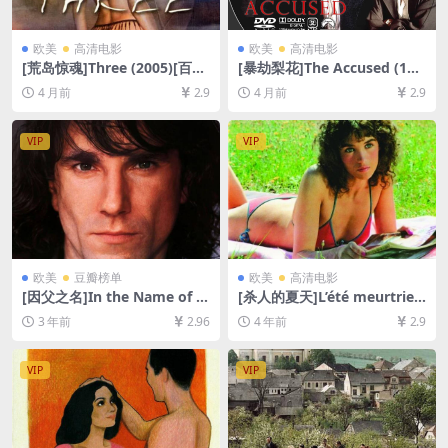
欧美
高清电影
欧美
高清电影
[荒岛惊魂]Three (2005)[百度
[暴劫梨花]The Accused (198
网盘+夸克网盘1080P超清未
8)[百度网盘+夸克网盘1080P
4 月前
2.9
4 月前
2.9
删减资源][网盘在线播放/下
超清未删减资源][网盘在线播
载][MP4/6GB][中文字幕]
放/下载][MP4/7GB][中文字
幕]
VIP
VIP
欧美
豆瓣榜单
欧美
高清电影
[因父之名]In the Name of t
[杀人的夏天]L’été meurtrier
he Father (1993)[百度网盘
(1983)[百度网盘+迅雷云盘资
3 年前
2.96
4 年前
2.9
+夸克网盘1080P超清未删减
源1080P超清未删减][MP4/8.
资源][网盘在线播放/下载][MP
3GB][中文字幕]
4/8.4GB][中英字幕]
VIP
VIP