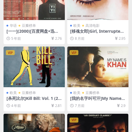
华语
豆瓣榜单
欧美
高清电影
[一一](2000)[百度网盘+迅雷
[移魂女郎]Girl, Interrupted
云盘资源1080P超清未删减]
(1999)[百度网盘+夸克网盘10
5 年前
2.76
8 月前
2.95
[MP4/11GB][中文字幕]
80P超清未删减资源][网盘在
线播放/下载][MP4/9.3GB][中
英字幕]
VIP
VIP
欧美
豆瓣榜单
欧美
豆瓣榜单
[杀死比尔]Kill Bill: Vol. 1 (20
[我的名字叫可汗]My Name I
03)[百度网盘+迅雷云盘资源1
s Khan (2010)[百度网盘+夸
4 年前
2.81
7 月前
2.9
080P超清未删减][MP4/7GB]
克网盘1080P超清未删减资源]
[中英字幕]
[网盘在线播放/下载][MP4/12
GB][中英字幕]
VIP