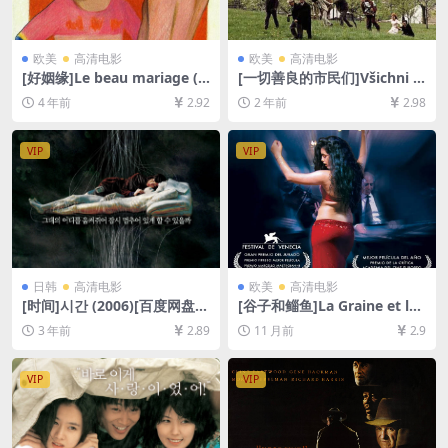
欧美
高清电影
欧美
高清电影
[好姻缘]Le beau mariage (1
[一切善良的市民们]Všichni d
982)[百度网盘+迅雷云盘资源
obří rodáci (1969)[百度网盘
4 年前
2.92
2 年前
2.98
1080P超清未删减][MP4/6G
+夸克网盘1080P超清未删减
B][中文字幕]
资源][网盘在线播放/下载][MP
4/8GB][中文字幕]
VIP
VIP
日韩
高清电影
欧美
高清电影
[时间]시간 (2006)[百度网盘
[谷子和鲻鱼]La Graine et le
+迅雷云盘资源1080P超清未
mulet (2007)[百度网盘+夸克
3 年前
2.89
11 月前
2.9
删减][MP4/6GB][韩语中字]
网盘1080P超清未删减资源]
[网盘在线播放/下载][MP4/9.
7GB][中英字幕]
VIP
VIP