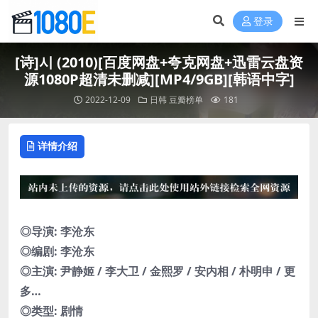
登录
[诗]시 (2010)[百度网盘+夸克网盘+迅雷云盘资
源1080P超清未删减][MP4/9GB][韩语中字]
2022-12-09
日韩
豆瓣榜单
181
详情介绍
◎导演: 李沧东
◎编剧: 李沧东
◎主演: 尹静姬 / 李大卫 / 金熙罗 / 安内相 / 朴明申 / 更
多…
◎类型: 剧情