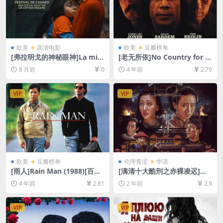
欧美
高清电影
欧美
豆瓣榜单
[弗拉明戈的神秘眼神]La mist
[老无所依]No Country for O
eriosa mirada del flamenc
ld Men (2007)[百度网盘+迅
8 月前
0
4 年前
2.79
o (2025)[百度网盘+夸克网盘1
雷云盘资源1080P超清未删减]
080P超清未删减资源][网盘在
[MP4/7.8GB][中英字幕]
线播放/下载][MP4/3.7GB][中
VIP
VIP
英字幕]
欧美
豆瓣榜单
伦理青涩
华语
[雨人]Rain Man (1988)[百度
[满清十大酷刑之赤裸凌迟]滿
网盘+迅雷云盘资源1080P超
清十大酷刑之赤裸凌遲 (1998)
4 年前
2.81
2 年前
2.9
清未删减][MP4/8.7GB][中英
[百度网盘+迅雷云盘1080P超
字幕]
清资源][网盘下载][MP4/5.9G
B][粤语中字]【手机/平板无法
VIP
VIP
在线播放，请使用电脑下载防
和谐压缩包（含解压密码）】