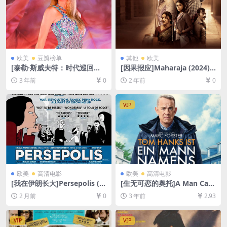
欧美
豆瓣榜单
其他
欧美
[泰勒·斯威夫特：时代巡回演
[因果报应]Maharaja (2024)
唱会]Taylor Swift: The Eras
[百度网盘+夸克网盘1080P超
3 年前
0
2 年前
0
Tour (2023)[百度网盘+夸克网
清未删减资源][网盘在线播放/
盘1080P超清未删减资源][网
下载][MP4/9.9GB][中英字幕]
盘在线播放/下载][MP4/12G
VIP
B][中英字幕]
欧美
高清电影
欧美
高清电影
[我在伊朗长大]Persepolis (2
[生无可恋的奥托]A Man Call
007)[百度网盘+夸克网盘1080
ed Otto (2022)[百度网盘+迅
2 月前
0
3 年前
2.93
P超清未删减资源][网盘在线播
雷云盘资源1080P超清未删减]
放/下载][MP4/6GB][中文字
[MP4/8GB][中文字幕]
幕]
VIP
VIP