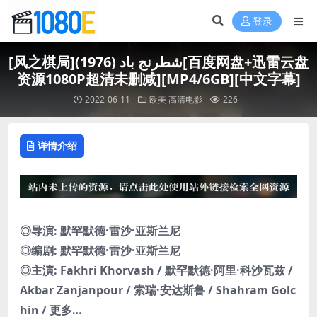
登录
[风之棋局]شطرنج باد (1976)[百度网盘+迅雷云盘
资源1080P超清未删减][MP4/6GB][中文字幕]
2022-06-11
欧美
高清电影
226
详情介绍
◎导演: 默罕默德·雷沙·亚斯兰尼
◎编剧: 默罕默德·雷沙·亚斯兰尼
◎主演: Fakhri Khorvash / 默罕默德·阿里·科沙瓦兹 /
Akbar Zanjanpour / 索瑞·安达斯鲁 / Shahram Golc
hin / 更多…