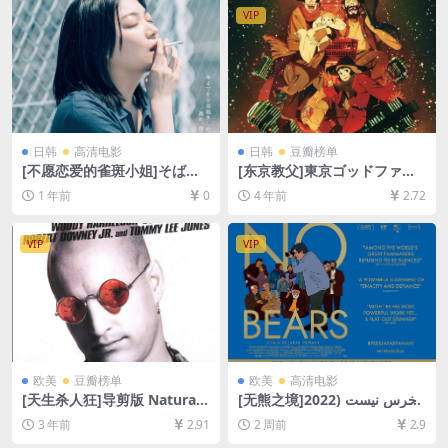
VIP
日韩
高清电影
日韩
豆瓣榜单
[不愿恋爱的雀斑小姐]そばか
[东京教父]東京ゴッドファー
す (2022)[百度网盘+夸克网盘
ザーズ (2003)[百度网盘+迅雷
1 年前
0
4 年前
2.72
1080P超清未删减资源][网盘
云盘资源1080P超清未删减]
在线播放/下载][MP4/7.1GB]
[MP4/4.7GB][日语中字]
[中文字幕]
VIP
VIP
欧美
豆瓣榜单
欧美
高清电影
[天生杀人狂]导剪版 Natural
[无熊之境]خرس نیست (2022)
Born Killers (1994)[百度网盘
[百度网盘+夸克网盘1080P超
3 年前
2.91
2 周前
2.9
+迅雷云盘资源1080P超清未
清未删减资源][网盘在线播放/
删减][MP4/7GB][中英字幕]
下载][MP4/7GB][中英字幕]