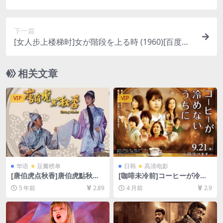
1080P超清未删减][MP4/5.7GB][中文字幕]
下一篇
[女人步上楼梯时]女が階段を上る時 (1960)[百度网
盘+迅雷云盘资源1080P超清未删减][MP4/6.8GB]
[日语中字]
相关文章
VIP
VIP
华语
豆瓣榜单
日韩
高清电影
[唐伯虎点秋香]唐伯虎點秋香
[咖啡未冷前]コーヒーが冷め
(1993)[百度网盘+迅雷云盘资
ないうちに (2018)[百度网盘
5 年前
2.89
4 月前
2.9
源1080P超清未删减][MP4/6.
+夸克网盘1080P超清未删减
6GB][粤语中字]
资源][网盘在线播放/下载][MP
4/7.9GB][中文字幕]