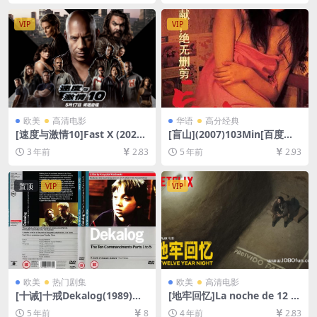
载][MP4/7.5GB][中英字幕]
资源][网盘在线播放/下载][MP
4/8GB][中文字幕]
VIP
VIP
欧美
高清电影
华语
高分经典
[速度与激情10]Fast X (2023)
[盲山](2007)103Min[百度网
[百度网盘+迅雷云盘资源1080
盘+迅雷云盘资源未删减1080
3 年前
2.83
5 年前
2.93
P超清未删减][MP4/8GB][中
P高清][MP4/5.2GB][中文字
英字幕]
幕]
置顶
VIP
VIP
欧美
热门剧集
欧美
高清电影
[十诫]十戒Dekalog(1989)超
[地牢回忆]La noche de 12 a
清修复版 全10集[百度网盘+夸
ños (2018)[百度网盘+迅雷云
5 年前
8
4 年前
2.83