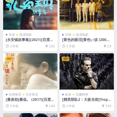
华语
高清电影
日韩
高清电影
[永安镇故事集](2021)[百度网
[黄色的眼泪]黄色い涙 (2007)
盘+夸克网盘1080P超清未删
[百度网盘+夸克网盘1080P超
2 年前
2.92
3 月前
2.9
减资源][网盘在线播放/下载]
清未删减资源][网盘在线播放/
[MP4/8GB][中文字幕]
下载][MP4/8.5GB][中文字幕]
VIP
VIP
伦理青涩
日本青涩
欧美
豆瓣榜单
[最差劲]最低。 (2017)[百度网
[精英部队2：大敌当前]Tropa
盘+迅雷云盘资源1080P超清
de Elite 2 – O Inimigo Agor
3 年前
2.94
2 年前
2.93
未删减][MP4/7GB][日语中字]
a É Outro (2010)[百度网盘
+夸克网盘1080P超清未删减
资源][网盘在线播放/下载][MP