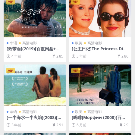
VIP
VIP
4/7.4GB][中英字幕]
华语
高清电影
欧美
高清电影
[热带雨](2019)[百度网盘+迅
[公主日记]The Princess Diari
雷云盘资源1080P超清未删减]
es (2001)[百度网盘+迅雷云盘
4 年前
2.85
3 年前
2.86
[MP4/6.5GB][中文字幕]
资源1080P超清未删减][MP4/
7GB][中英字幕]
VIP
VIP
华语
高清电影
欧美
高清电影
[一半海水一半火焰](2008)[百
[吗啡]Морфий (2008)[百度
度网盘+迅雷云盘资源1080P
网盘+夸克网盘1080P超清未
3 年前
2.91
6 月前
2.9
超清未删减][MP4/5.8GB][粤
删减资源][网盘在线播放/下
语原声中字]
载][MP4/7.5GB][中文字幕]