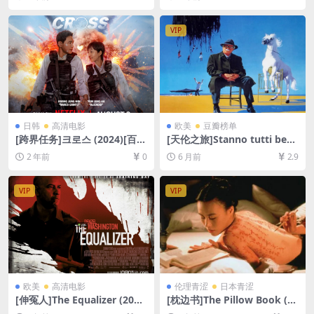
克网盘+迅雷云盘+阿里云盘资
盘资源1080P超清未删减][MP
源未删减1080P][MP4/36GB]
4/7.3GB][中文字幕]
[原声中字]
VIP
日韩
高清电影
欧美
豆瓣榜单
[跨界任务]크로스 (2024)[百度
[天伦之旅]Stanno tutti bene
网盘+夸克网盘1080P超清未
(1990)[百度网盘+夸克网盘10
2 年前
0
6 月前
2.9
删减资源][网盘在线播放/下
80P超清未删减资源][网盘在
载][MP4/2.3GB][韩语中字]
线播放/下载][MP4/8GB][中文
字幕]
VIP
VIP
欧美
高清电影
伦理青涩
日本青涩
[伸冤人]The Equalizer (201
[枕边书]The Pillow Book (19
4)[百度网盘+迅雷云盘资源10
96)[百度网盘+迅雷云盘资源1