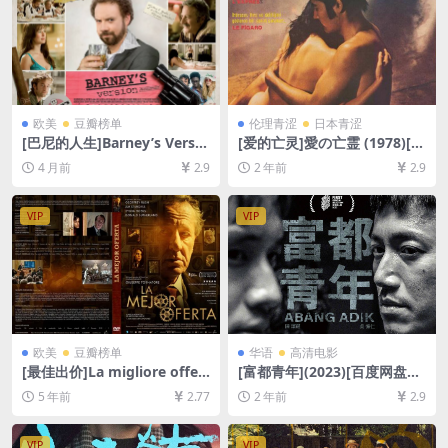
欧美
豆瓣榜单
伦理青涩
日本青涩
[巴尼的人生]Barney’s Versio
[爱的亡灵]愛の亡霊 (1978)[百
n (2010)[百度网盘+夸克网盘1
度网盘+夸克网盘1080P超清
4 月前
2.9
2 年前
2.9
080P超清未删减资源][网盘在
未删减资源][网盘在线播放/下
线播放/下载][MP4/9GB][中英
载][MP4/7.4GB][中文字幕]
字幕]
VIP
VIP
欧美
豆瓣榜单
华语
高清电影
[最佳出价]La migliore offert
[富都青年](2023)[百度网盘
a (2013)[百度网盘+夸克网盘
+夸克网盘1080P超清未删减
5 年前
2.77
2 年前
2.9
+迅雷云盘资源1080P超清未
资源][网盘在线播放/下载][MP
删减][MP4/8.6GB][中英字幕]
4/8.5GB][中文字幕]
VIP
VIP