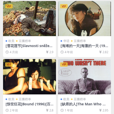
VIP
VIP
欧美
豆瓣榜单
华语
豆瓣榜单
[雪花莲节]Slavnosti sněžen
[海滩的一天]海灘的一天 (198
ek (1984)[百度网盘+夸克网盘
3)[百度网盘+迅雷云盘资源10
4 月前
2.9
4 年前
2.82
1080P超清未删减资源][网盘
80P超清未删减][MP4/10GB]
在线播放/下载][MP4/5.5GB]
[中文字幕]
[中文字幕]
VIP
VIP
欧美
豆瓣榜单
欧美
豆瓣榜单
[惊世狂花]Bound (1996)[百
[缺席的人]The Man Who Wa
度网盘+夸克网盘1080P超清
sn’t There (2001)[百度网盘
2 年前
2.8
1 年前
2.95
未删减资源][网盘在线播放/下
+夸克网盘1080P超清未删减