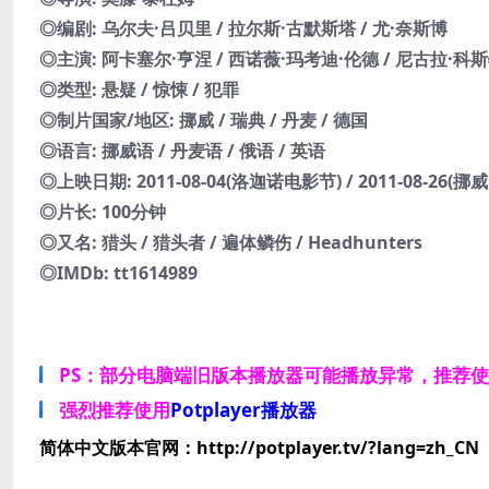
◎编剧: 乌尔夫·吕贝里 / 拉尔斯·古默斯塔 / 尤·奈斯博
◎主演: 阿卡塞尔·亨涅 / 西诺薇·玛考迪·伦德 / 尼古拉·科斯特
◎类型: 悬疑 / 惊悚 / 犯罪
◎制片国家/地区: 挪威 / 瑞典 / 丹麦 / 德国
◎语言: 挪威语 / 丹麦语 / 俄语 / 英语
◎上映日期: 2011-08-04(洛迦诺电影节) / 2011-08-26(挪威
◎片长: 100分钟
◎又名: 猎头 / 猎头者 / 遍体鳞伤 / Headhunters
◎IMDb: tt1614989
PS：部分电脑端旧版本播放器可能播放异常，推荐
强烈推荐使用
Potplayer播放器
简体中文版本官网：http://potplayer.tv/?lang=zh_CN