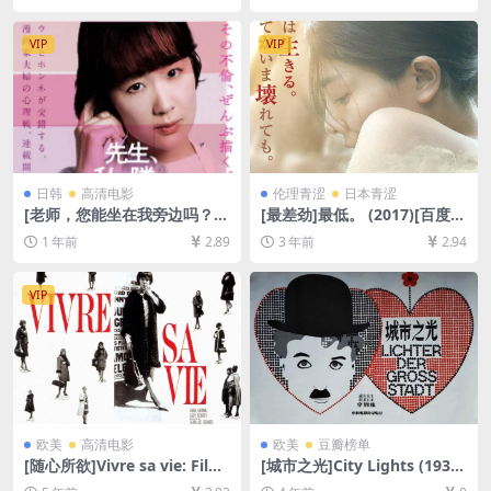
4/10GB][中文字幕]
下载][MP4/8GB][中文字幕]
VIP
VIP
日韩
高清电影
伦理青涩
日本青涩
[老师，您能坐在我旁边吗？]
[最差劲]最低。 (2017)[百度网
先生、私の隣に座っていただ
盘+迅雷云盘资源1080P超清
1 年前
2.89
3 年前
2.94
けませんか？ (2021)[百度网
未删减][MP4/7GB][日语中字]
盘+夸克网盘1080P超清未删
减资源][网盘在线播放/下载]
VIP
[MP4/8GB][中文字幕]
欧美
高清电影
欧美
豆瓣榜单
[随心所欲]Vivre sa vie: Film
[城市之光]City Lights (1931)
en douze tableaux (1962)
[百度网盘+迅雷云盘资源1080