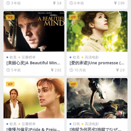
(2023)[百度网盘+夸克网盘10
mperor (1987)[百度网盘+夸
3 年前
3.8
6 年前
2.99
80P超清未删减资源][网盘在
克网盘+迅雷云盘资源1080P
线播放/下载][MP4/26GB][韩
超清未删减][MP4/14GB][中
语中字]
英字幕]
VIP
VIP
欧美
豆瓣榜单
欧美
高清电影
[美丽心灵]A Beautiful Mind
[爱的承诺]Une promesse (2
(2001)[百度网盘+迅雷云盘资
013)[百度网盘+夸克网盘1080
5 年前
2.92
10 月前
2.9
源1080P超清未删减][MP4/8.
P超清未删减资源][网盘在线播
7GB][中英字幕]
放/下载][MP4/7.5GB][中英字
幕]
VIP
VIP
欧美
豆瓣榜单
日韩
高清电影
[傲慢与偏见]Pride & Prejudi
[地狱为何恶劣]地獄でなぜ悪