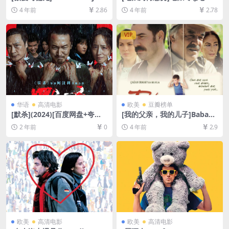
ce (2005)[百度网盘+迅雷云盘
い (2013)[百度网盘+迅雷云盘
4 年前
2.86
4 年前
2.78
资源1080P超清未删减][MP4/
资源1080P超清未删减][MP4/
8.3GB][中英字幕]
8GB][日语中字]
VIP
华语
高清电影
欧美
豆瓣榜单
[默杀](2024)[百度网盘+夸克
[我的父亲，我的儿子]Babam
网盘1080P超清未删减资源]
ve Oğlum (2005)[百度网盘
2 年前
0
4 年前
2.9
[网盘在线播放/下载][MP4/7.
+迅雷云盘资源1080P超清未
6GB][中文字幕]
删减][MP4/7.3GB][中文字幕]
欧美
高清电影
欧美
高清电影