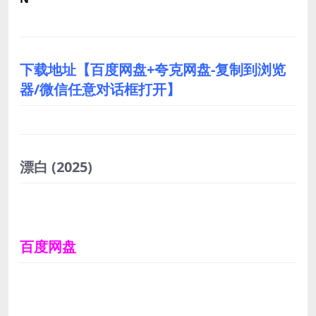
下载地址【百度网盘+夸克网盘-复制到浏览
器/微信任意对话框打开】
漂白
(2025)
百度网盘