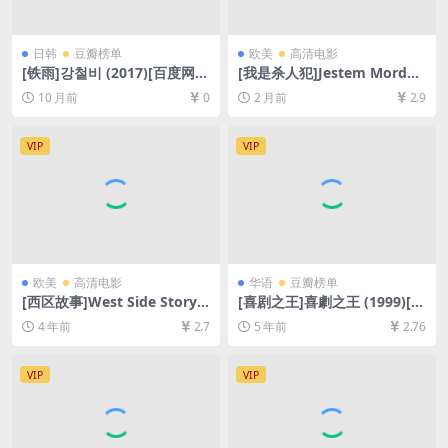
日韩
豆瓣榜单
欧美
高清电影
[铁雨]강철비 (2017)[百度网盘
[我是杀人犯]Jestem Morder
+夸克网盘1080P超清未删减
cą (2016)[百度网盘+夸克网盘
10 月前
0
2 月前
2.9
资源][网盘在线播放/下载][MP
1080P超清未删减资源][网盘
4/9GB][中文字幕]
在线播放/下载][MP4/7.4GB]
[中文字幕]
VIP
VIP
欧美
高清电影
华语
豆瓣榜单
[西区故事]West Side Story
[喜剧之王]喜劇之王 (1999)[百
(2021)[百度网盘+迅雷云盘资
度网盘+迅雷云盘资源1080P
4 年前
2.7
5 年前
2.76
源1080P超清未删减][MP4/10
超清未删减][MP4/5.3GB][粤
GB][中文字幕]
语中字]
VIP
VIP