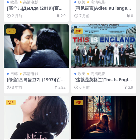
欧美
高清电影
欧美
高清电影
[高个儿]Дылда (2019)[百度
[再见语言]Adieu au langage
网盘+夸克网盘1080P超清未
(2014)[百度网盘+夸克网盘10
2 月前
2.9
7 月前
0
删减资源][网盘在线播放/下
80P超清未删减资源][网盘在
载][MP4/9GB][中文字幕]
线播放/下载][MP4/4.2GB][中
文字幕]
VIP
VIP
日韩
高清电影
欧美
高清电影
[绿鱼]초록물고기 (1997)[百度
[这就是英格兰]This Is Engla
网盘+夸克网盘1080P超清未
nd (2007)[百度网盘+夸克网
3 年前
2.82
6 月前
2.9
删减资源][网盘在线播放/下
盘1080P超清未删减资源][网
载][MP4/4.2GB][中文字幕]
盘在线播放/下载][MP4/6.6G
B][中英字幕]
VIP
VIP