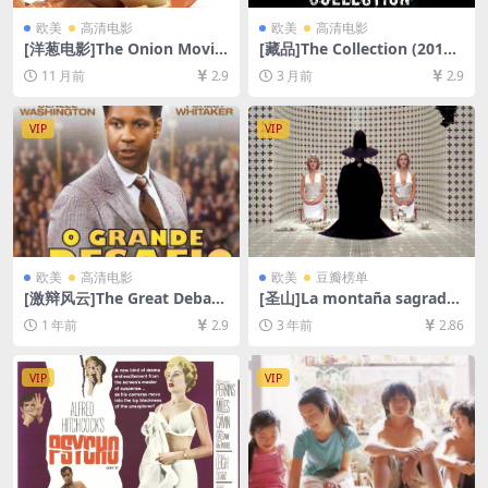
欧美
高清电影
欧美
高清电影
[洋葱电影]The Onion Movie
[藏品]The Collection (2012)
(2008)[百度网盘+夸克网盘10
[百度网盘+夸克网盘1080P超
11 月前
2.9
3 月前
2.9
80P超清未删减资源][网盘在
清未删减资源][网盘在线播放/
线播放/下载][MP4/6GB][中英
下载][MP4/5.3GB][中英字幕]
字幕]
VIP
VIP
欧美
高清电影
欧美
豆瓣榜单
[激辩风云]The Great Debate
[圣山]La montaña sagrada
rs (2007)[百度网盘+夸克网盘
(1973)[百度网盘+迅雷云盘资
1 年前
2.9
3 年前
2.86
1080P超清未删减资源][网盘
源1080P超清未删减][MP4/8
在线播放/下载][MP4/8.3GB]
GB][中文字幕][视频文件+防和
[中英字幕]
谐加密压缩包]
VIP
VIP