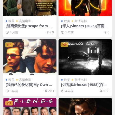
欧美
高清电影
欧美
高清电影
[逃离索比堡]Escape from So
[罪人]Sinners (2025)[百度网
bibor (1987)[百度网盘+夸克
盘+夸克网盘4K超清未删减资
4 月前
2.9
1 年前
0
网盘1080P超清未删减资源]
源][网盘在线播放/下载][MP4/
[网盘在线播放/下载][MP4/9.
9GB][中英字幕]
8GB][中文字幕]
VIP
VIP
欧美
高清电影
欧美
高清电影
[我自己的爱达荷]My Own Pri
[诅咒]Kárhozat (1988)[百度
vate Idaho (1991)[百度网盘
网盘+迅雷云盘资源1080P超
5 年前
2.83
4 年前
2.88
+迅雷云盘资源1080P超清未
清未删减][MP4/7.4GB][原声
删减][MP4/6.6GB][中英字幕]
中字]
VIP