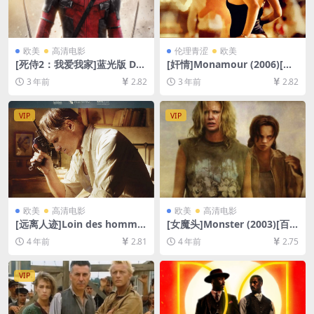
欧美
高清电影
伦理青涩
欧美
[死侍2：我爱我家]蓝光版 Dea
[奸情]Monamour (2006)[百
dpool 2 (2018)[百度网盘+迅
度网盘+迅雷云盘资源1080P
3 年前
2.82
3 年前
2.82
雷云盘资源1080P超清未删减]
超清未删减][MP4/5GB][原声
[MP4/7GB][中英字幕]
中字]【手机/平板无法在线播
放，请使用电脑下载防和谐压
VIP
VIP
缩包（含解压密码）】
欧美
高清电影
欧美
高清电影
[远离人迹]Loin des homme
[女魔头]Monster (2003)[百
s (2014)[百度网盘+迅雷云盘
度网盘+迅雷云盘资源1080P
4 年前
2.81
4 年前
2.75
资源1080P超清未删减][MP4/
超清未删减][MP4/7GB][中英
6GB][中文字幕]
字幕]
VIP