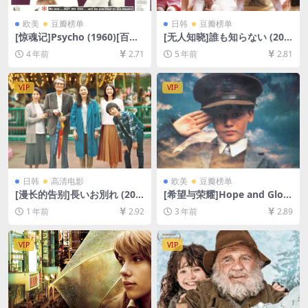
欧美
豆瓣榜单
日韩
豆瓣榜单
[惊魂记]Psycho (1960)[百度
[无人知晓]誰も知らない (200
网盘+迅雷云盘资源1080P超
4)[百度网盘+迅雷云盘资源10
4 年前
2.71
5 年前
2.81
清未删减][MP4/7GB][中英字
80P超清未删减][MP4/9.1GB]
幕]
[日语中字]
VIP
VIP
日韩
高清电影
欧美
豆瓣榜单
[漫长的告别]長いお別れ (201
[希望与荣耀]Hope and Glory
9)[百度网盘+夸克网盘1080P
(1987)[百度网盘+夸克网盘10
1 年前
2.92
3 年前
2.89
超清未删减资源][网盘在线播
80P超清未删减资源][网盘在
放/下载][MP4/8.7GB][中文字
线播放/下载][MP4/7.2GB][中
幕]
英字幕]
VIP
VIP