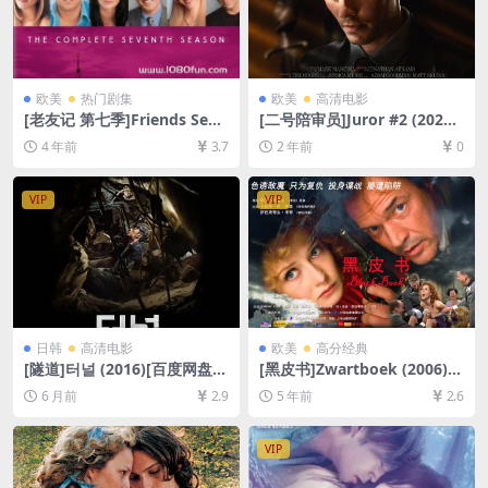
欧美
热门剧集
欧美
高清电影
[老友记 第七季]Friends Seas
[二号陪审员]Juror #2 (2024)
on 7 (2000)[百度网盘+夸克网
[百度网盘+夸克网盘1080P超
4 年前
3.7
2 年前
0
盘资源1080P超清未删减][MP
清未删减资源][网盘在线播放/
4/30GB][中英字幕]
下载][MP4/7.3GB][中英字幕]
VIP
VIP
日韩
高清电影
欧美
高分经典
[隧道]터널 (2016)[百度网盘
[黑皮书]Zwartboek (2006)
+夸克网盘1080P超清未删减
[百度网盘+迅雷云盘资源1080
6 月前
2.9
5 年前
2.6
资源][网盘在线播放/下载][MP
P超清未删减][MP4/8.5GB][中
4/8GB][中文字幕]
英字幕]
VIP