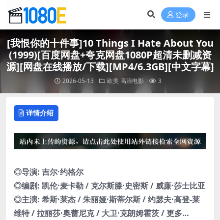
登录
[我恨你的十件事]10 Things I Hate About You
(1999)[百度网盘+夸克网盘1080P超清未删减资
源][网盘在线播放/下载][MP4/6.3GB][中文字幕]
2026-05-13
欧美
高清电影
3
详情介绍
◎导演: 吉尔·约格尔
◎编剧: 凯伦·麦卡勒 / 克尔斯滕·史密斯 / 威廉·莎士比亚
◎主演: 希斯·莱杰 / 朱丽娅·斯蒂尔斯 / 约瑟夫·高登-莱
维特 / 拉丽莎·奥蕾尼克 / 大卫·克朗姆霍茨 / 更多…