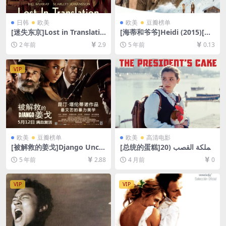
日韩
欧美
欧美
豆瓣榜单
[迷失东京]Lost in Translatio
[海蒂和爷爷]Heidi (2015)[百
n (2003)[百度网盘+夸克网盘1
度网盘+迅雷云盘资源1080P
2 年前
2.9
5 年前
0.13
080P超清未删减资源][网盘在
超清未删减][MP4/7.1GB][中
线播放/下载][MP4/6.7GB][中
英字幕]
英字幕]
VIP
欧美
豆瓣榜单
欧美
高清电影
[被解救的姜戈]Django Unch
[总统的蛋糕]مملكة القصب (20
ained (2012)[百度网盘+迅雷
25)[百度网盘+夸克网盘1080P
5 年前
2.88
4 月前
0
云盘资源1080P超清未删减]
超清未删减资源][网盘在线播
[MP4/10GB][中英字幕]
放/下载][MP4/6.7GB][中文字
幕]
VIP
VIP