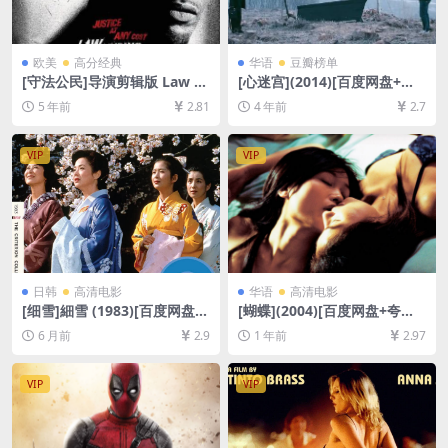
欧美
高分经典
华语
豆瓣榜单
[守法公民]导演剪辑版 Law A
[心迷宫](2014)[百度网盘+迅
biding Citizen (2009)[百度网
雷云盘资源1080P超清未删减]
5 年前
2.81
4 年前
2.7
盘+迅雷云盘资源1080P超清
[MP4/6GB][中文字幕]
未删减][MP4/7.5GB][中英字
幕]
VIP
VIP
日韩
高清电影
华语
高清电影
[细雪]細雪 (1983)[百度网盘
[蝴蝶](2004)[百度网盘+夸克
+夸克网盘1080P超清未删减
网盘1080P超清未删减资源]
6 月前
2.9
1 年前
2.97
资源][网盘在线播放/下载][MP
[网盘在线播放/下载][MP4/8.
4/8.9GB][中文字幕]
6GB][粤语中字]
VIP
VIP