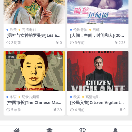
欧美
高清电影
伦理青涩
日韩
[男神与女神的罗曼史]Les am
[人间，空间，时间和人](201
ours d’Astrée et de Célado
8)[百度网盘+迅雷云盘资源10
2 周前
0
5 年前
2.78
n (2007)[百度网盘+夸克网盘1
80P超清未删减][MP4/6.4GB]
080P超清未删减资源][网盘在
[韩语繁体中字]【视频文件+防
线播放/下载][MP4/7.2GB][中
和谐压缩包（含解压密码）】
置顶
VIP
文字幕]
华语
纪录片频道
欧美
高清电影
[中国市长]The Chinese May
[公民义警]Citizen Vigilante
or（2015）[百度网盘+夸克网
(2026)[百度网盘+夸克网盘10
5 年前
2.9
4 周前
0
盘1080P超清未删减资源][网
80P超清未删减资源][网盘在
盘在线播放/下载][MP4/5GB]
线播放/下载][MP4/5.9GB][中
[中文字幕][视频文件+防和谐
英字幕]
加密压缩包]