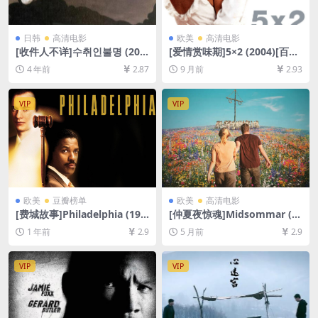
日韩
高清电影
欧美
高清电影
[收件人不详]수취인불명 (200
[爱情赏味期]5×2 (2004)[百度
1)[百度网盘+迅雷云盘+夸克网
网盘+夸克网盘1080P超清未
4 年前
2.87
9 月前
2.93
盘资源1080P超清未删减][MP
删减资源][网盘在线播放/下
4/7.4GB][韩语中字]
载][MP4/4.9GB][中文字幕]
VIP
VIP
欧美
豆瓣榜单
欧美
高清电影
[费城故事]Philadelphia (199
[仲夏夜惊魂]Midsommar (2
3)[百度网盘+夸克网盘1080P
019)[百度网盘+夸克网盘1080
1 年前
2.9
5 月前
2.9
超清未删减资源][网盘在线播
P超清未删减资源][网盘在线播
放/下载][MP4/8.8GB][中英字
放/下载][MP4/10GB][中英字
幕]
幕]
VIP
VIP