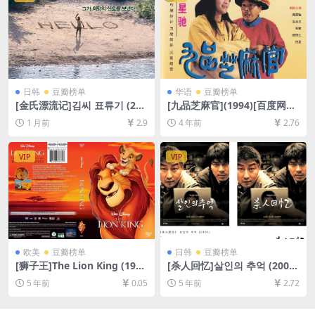
日韩
豆瓣榜单
华语
豆瓣榜单
[金氏漂流记]김씨 표류기 (200
[九品芝麻官](1994)[百度网盘
9)[百度网盘+夸克网盘1080P
+迅雷云盘资源1080P超清][M
1 月前
2.9
4 年前
2.76
超清未删减资源][网盘在线播
P4/7GB][粤语中字]
放/下载][MP4/7.5GB][中文字
幕]
VIP
VIP
欧美
豆瓣榜单
日韩
豆瓣榜单
[狮子王]The Lion King (199
[杀人回忆]살인의 추억 (2003)
4)[百度网盘+迅雷云盘资源10
[百度网盘+夸克网盘+迅雷云
5 年前
0.05
5 年前
2.72
80P超清未删减][MP4/5.7GB]
盘资源1080P超清未删减][MP
[中英字幕]
4/8.5GB][原声中字]