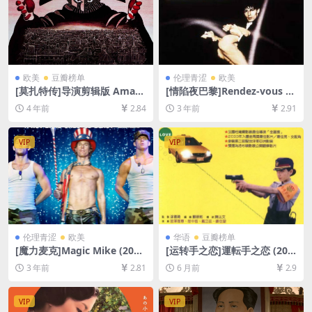
欧美
豆瓣榜单
伦理青涩
欧美
[莫扎特传]导演剪辑版 Amad
[情陷夜巴黎]Rendez-vous (1
eus (1984)[百度网盘+迅雷云
985)[百度网盘+夸克网盘1080
4 年前
2.84
3 年前
2.91
盘资源1080P超清未删减][MP
P超清未删减资源][网盘在线播
4/11GB][中文字幕]
放/下载][MP4/5.2GB][中文字
幕]
VIP
VIP
伦理青涩
欧美
华语
豆瓣榜单
[魔力麦克]Magic Mike (201
[运转手之恋]運転手之恋 (200
2)[百度网盘+夸克网盘1080P
0)[百度网盘+夸克网盘1080P
3 年前
2.81
6 月前
2.9
超清未删减资源][网盘在线播
超清未删减资源][网盘在线播
放/下载][MP4/6.7GB][中英字
放/下载][MP4/3.9GB][中文字
幕]
幕]
VIP
VIP