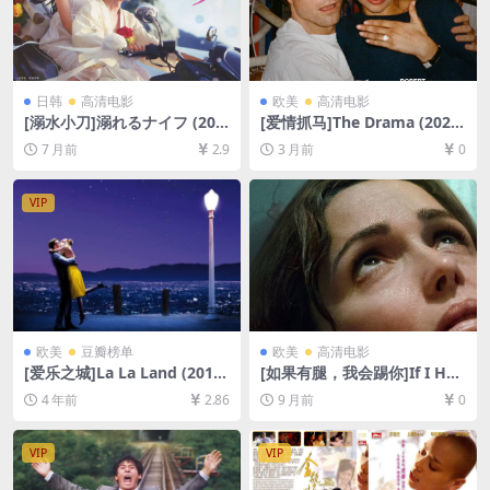
日韩
高清电影
欧美
高清电影
[溺水小刀]溺れるナイフ (201
[爱情抓马]The Drama (2026)
6)[百度网盘+夸克网盘1080P
[百度网盘+夸克网盘2160P超
7 月前
2.9
3 月前
0
超清未删减资源][网盘在线播
清未删减资源][网盘在线播放/
放/下载][MP4/8GB][中文字
下载][MKV/18GB][内封中英
幕]
字幕]
VIP
欧美
豆瓣榜单
欧美
高清电影
[爱乐之城]La La Land (2016)
[如果有腿，我会踢你]If I Had
[百度网盘+迅雷云盘资源1080
Legs I’d Kick You (2025)[百
4 年前
2.86
9 月前
0
P超清未删减][MP4/9GB][中
度网盘+夸克网盘1080P超清
英字幕]
未删减资源][网盘在线播放/下
载][MP4/8GB][中英字幕]
VIP
VIP