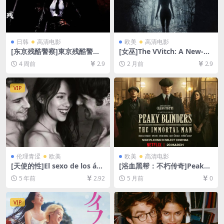
日韩
高清电影
欧美
高清电影
[东京残酷警察]東京残酷警察
[女巫]The VVitch: A New-En
(2008)[百度网盘+夸克网盘10
gland Folktale (2015)[百度
4 周前
2.9
2 月前
2.9
80P超清未删减资源][网盘在
网盘+夸克网盘1080P超清未
线播放/下载][MP4/7.4GB][中
删减资源][网盘在线播放/下
文字幕]
载][MP4/6.2GB][中英字幕]
VIP
伦理青涩
欧美
欧美
高清电影
[天使的性]El sexo de los án
[浴血黑帮：不朽传奇]Peaky
geles (2012)完整版[百度网盘
Blinders: The Immortal Ma
5 年前
2.92
5 月前
0
+迅雷云盘资源1080P超清未
n (2026)[百度网盘+夸克网盘4
删减][MP4/6.5GB][原声双语
K超清未删减资源][网盘在线播
字幕]【视频文件+防和谐压缩
放/下载][MP4/15GB][中英字
VIP
包（含解压密码）】
幕]