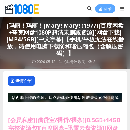
登录
[玛丽！玛丽！]Mary! Mary! (1977)[百度网盘
+夸克网盘1080P超清未删减资源][网盘下载]
[MP4/5GB][中文字幕]【手机/平板无法在线播
放，请使用电脑下载防和谐压缩包（含解压密
码）】
2026-05-13
伦理青涩
欧美
8
详情介绍
[会员私密][借贷宝/裸贷/裸条][8.5GB+14GB
完整资源包][百度网盘+迅雷云盘资源][网盘