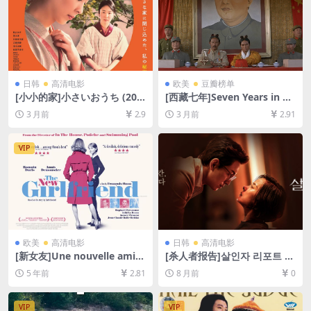
日韩
高清电影
欧美
豆瓣榜单
[小小的家]小さいおうち (201
[西藏七年]Seven Years in Ti
4)[百度网盘+夸克网盘1080P
bet(1997)[百度网盘+夸克网
3 月前
2.9
3 月前
2.91
超清未删减资源][网盘在线播
盘1080P超清未删减资源][网
放/下载][MP4/8.7GB][中文字
盘在线播放/下载][MP4/8.8G
幕]
B][中文字幕][视频文件+防和
VIP
谐加密压缩包]
欧美
高清电影
日韩
高清电影
[新女友]Une nouvelle amie
[杀人者报告]살인자 리포트 (2
(2014)完整版[百度网盘+迅雷
025)[百度网盘+夸克网盘1080
5 年前
2.81
8 月前
0
云盘资源1080P超清未删减]
P超清未删减资源][网盘在线播
[MP4/6.6GB][中法字幕]
放/下载][MP4/2.6GB][中文字
幕]
VIP
VIP