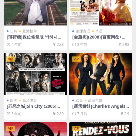
日韩
豆瓣榜单
伦理青涩
华语
[薄荷糖]数位修复版 박하사탕
[金瓶梅](2008)[百度网盘+迅
(1999)[百度网盘+夸克网盘
雷云盘1080P超清未删减资源]
4 年前
2.88
3 年前
2.98
+迅雷云盘资源1080P超清未
[网盘下载][MP4/5.7GB][粤语
删减][MP4/8.4GB][韩语中字]
中字]【手机/平板无法在线播
放，请使用电脑下载防和谐压
VIP
VIP
缩包（含解压密码）】
欧美
高清电影
欧美
高清电影
[罪恶之城]Sin City (2005)加
[霹雳娇娃]Charlie’s Angels
长版[百度网盘+迅雷云盘资源
(2000)[百度网盘+夸克网盘10
5 年前
2.89
7 月前
2.9
1080P超清未删减][MP4/9.1G
80P超清未删减资源][网盘在
B][中英字幕]
线播放/下载][MP4/6.5GB][中
英字幕]
VIP
VIP