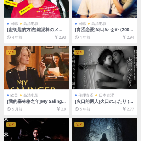
日韩
高清电影
日韩
高清电影
[盗钥匙的方法]鍵泥棒のメソ
[青涩恋爱]와니와 준하 (2001)
ッド (2012)[百度网盘+迅雷云
[百度网盘+夸克网盘1080P超
4 年前
2.93
1 年前
2.94
盘资源1080P超清未删减][MP
清未删减资源][网盘在线播放/
4/8GB][日语中字]
下载][MP4/7.9GB][中文字幕]
VIP
VIP
欧美
高清电影
伦理青涩
日本青涩
[我的塞林格之年]My Salinge
[火口的两人]火口のふたり (2
r Year (2020)[百度网盘+夸克
019)[百度网盘+迅雷云盘资源
5 月前
2.9
5 年前
2.77
网盘1080P超清未删减资源]
1080P超清][MP4/6.3GB][日
[网盘在线播放/下载][MP4/6.
语中字]【手机在线无法观看，
6GB][中文字幕]
请下载防和谐压缩包（含解压
VIP
VIP
密码）】