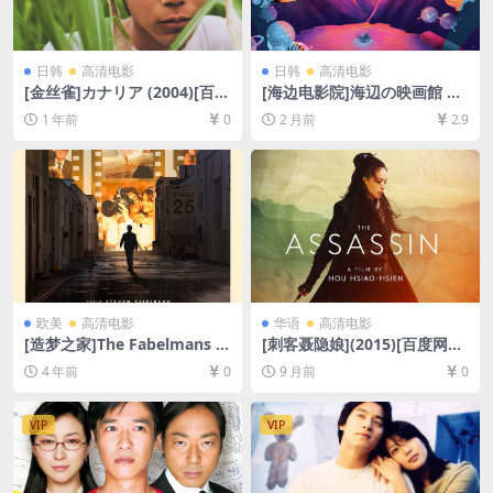
日韩
高清电影
日韩
高清电影
[金丝雀]カナリア (2004)[百度
[海边电影院]海辺の映画館 キ
网盘+夸克网盘1080P超清未
ネマの玉手箱 (2019)[百度网
1 年前
0
2 月前
2.9
删减资源][网盘在线播放/下
盘+夸克网盘1080P超清未删
载][MP4/8.2GB][中文字幕]
减资源][网盘在线播放/下载]
[MP4/11GB][中文字幕]
欧美
高清电影
华语
高清电影
[造梦之家]The Fabelmans (2
[刺客聂隐娘](2015)[百度网盘
022)[百度网盘+迅雷云盘资源
+夸克网盘1080P超清未删减
4 年前
0
9 月前
0
1080P超清未删减][MP4/8G
资源][网盘在线播放/下载][MP
B][中英字幕]
4/7.5GB][中文字幕]
VIP
VIP