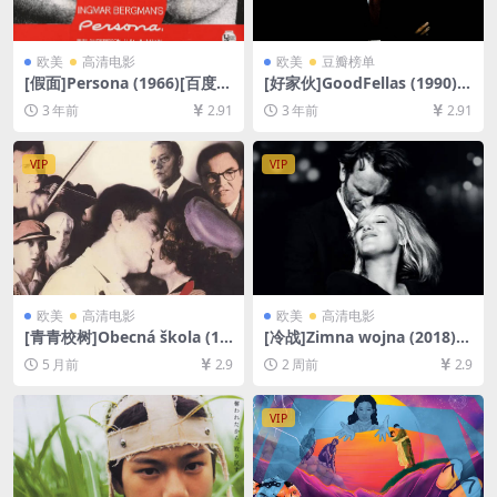
欧美
高清电影
欧美
豆瓣榜单
[假面]Persona (1966)[百度网
[好家伙]GoodFellas (1990)
盘+迅雷云盘资源1080P超清
[百度网盘+夸克网盘1080P超
3 年前
2.91
3 年前
2.91
未删减][MP4/5GB][中文字幕]
清未删减资源][网盘在线播放/
下载][MP4/9.2GB][中英字幕]
VIP
VIP
欧美
高清电影
欧美
高清电影
[青青校树]Obecná škola (19
[冷战]Zimna wojna (2018)
91)[百度网盘+夸克网盘1080P
[百度网盘+夸克网盘1080P超
5 月前
2.9
2 周前
2.9
超清未删减资源][网盘在线播
清未删减资源][网盘在线播放/
放/下载][MP4/6.3GB][中文字
下载][MP4/5.7GB][中文字幕]
幕]
VIP