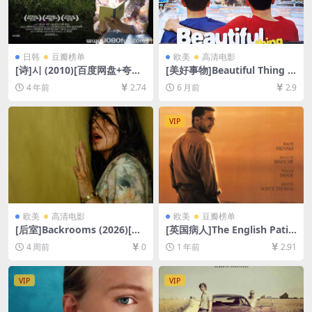
日韩
豆瓣榜单
欧美
高清电影
[诗]시 (2010)[百度网盘+夸克
[美好事物]Beautiful Thing (1
网盘+迅雷云盘资源1080P超
996)[百度网盘+夸克网盘1080
4 年前
2.74
6 月前
2.9
清未删减][MP4/9GB][韩语中
P超清未删减资源][网盘在线播
字]
放/下载][MP4/5.8GB][中英字
幕]
VIP
欧美
高清电影
欧美
豆瓣榜单
[后室]Backrooms (2026)[百
[英国病人]The English Patie
度网盘+夸克网盘1080P超清
nt (1996)[百度网盘+夸克网盘
4 周前
0
1 年前
2.91
未删减资源][网盘在线播放/下
1080P超清未删减资源][网盘
载][MP4/7.9GB][中英字幕]
在线播放/下载][MP4/11GB]
[中英字幕]
VIP
VIP