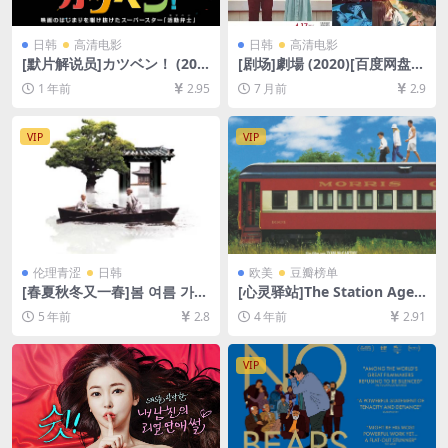
日韩
高清电影
日韩
高清电影
[默片解说员]カツベン！ (201
[剧场]劇場 (2020)[百度网盘
9)[百度网盘+夸克网盘1080P
+夸克网盘1080P超清未删减
1 年前
2.95
7 月前
2.9
超清未删减资源][网盘在线播
资源][网盘在线播放/下载][MP
放/下载][MP4/8.3GB][中文字
4/9GB][中文字幕]
幕]
VIP
VIP
伦理青涩
日韩
欧美
豆瓣榜单
[春夏秋冬又一春]봄 여름 가을
[心灵驿站]The Station Agen
겨울 그리고 봄 (2003)[百度网
t (2003)[百度网盘+迅雷云盘
5 年前
2.8
4 年前
2.91
盘+迅雷云盘资源1080P超清
资源1080P超清未删减][MP4/
未删减][MP4/6.4GB][韩语中
5GB][中文字幕]
字]
VIP