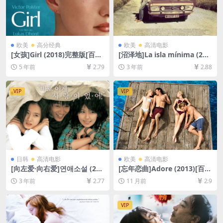
欧美
高分经典
欧美
高清电影
[女孩]Girl (2018)完整版[百度
[沼泽地]La isla mínima (201
网盘+迅雷云盘资源1080P超
4)[百度网盘+夸克网盘1080P
5 年前
2.79
3 年前
2.88
清未删减][MP4/5.1GB][原声
超清未删减资源][网盘在线播
中字]
放/下载][MP4/6.6GB][中文字
幕]
VIP
VIP
日韩
高清电影
欧美
高清电影
[向左爱·向右爱]연애소설 (200
[忘年恋曲]Adore (2013)[百度
2)[百度网盘+迅雷云盘资源10
网盘+夸克网盘1080P超清未
3 年前
2.77
11 月前
2.9
80P超清未删减][MP4/6GB]
删减资源][网盘在线播放/下
[韩语中字]
载][MP4/7.5GB][中文字幕]
VIP