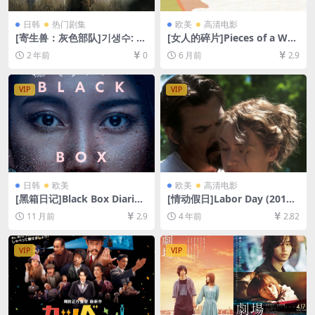
日韩
热门剧集
欧美
高清电影
[寄生兽：灰色部队]기생수: 더
[女人的碎片]Pieces of a Wo
그레이 (2024)[百度网盘+夸克
man (2020)[百度网盘+夸克网
2 年前
0
6 月前
2.9
网盘1080P超清未删减资源]
盘1080P超清未删减资源][网
[网盘在线播放/下载][MP4/17
盘在线播放/下载][MP4/6.5G
GB][中文字幕]
B][中英字幕]
VIP
VIP
日韩
欧美
欧美
高清电影
[黑箱日记]Black Box Diaries
[情动假日]Labor Day (2013)
(2024)[百度网盘+夸克网盘10
[百度网盘+迅雷云盘资源1080
11 月前
2.9
4 年前
2.82
80P超清未删减资源][网盘在
P超清未删减][MP4/6.9GB][中
线播放/下载][MP4/6.8GB][中
英字幕]
文字幕]
VIP
VIP