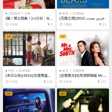
伦理青涩
日韩
欧美
高清电影
[嘘！禁止想象！]나인틴 : 쉿!
[无熊之境]خرس نیست (2022)
상상금지! (2015)[百度网盘
[百度网盘+夸克网盘1080P超
3 年前
0
2 周前
2.9
+夸克网盘720P高清未删减资
清未删减资源][网盘在线播放/
源][网盘在线播放/下载][MP4/
下载][MP4/7GB][中英字幕]
GB][中文字幕]
VIP
VIP
华语
高清电影
欧美
豆瓣榜单
[本日公休](2023)[百度网盘
[史密斯夫妇]导演剪辑版 Mr.
+迅雷云盘资源1080P超清未
& Mrs. Smith (2005)[百度网
3 年前
2.95
4 年前
2.81
删减][MP4/6GB][中文字幕]
盘+迅雷云盘资源1080P超清
未删减][MP4/8GB][中英字幕]
VIP
VIP