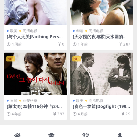
欧美
高清电影
华语
高清电影
[与个人无关]Nothing Perso
[天水围的夜与雾]天水圍的夜
nal (2009)[百度网盘+夸克网
與霧 (2009)[百度网盘+夸克网
4 周前
0
1 年前
2.87
盘1080P超清未删减资源][网
盘1080P超清未删减资源][网
盘在线播放/下载][MP4/5.5G
盘在线播放/下载][MP4/8.5G
B][中文字幕]
B][中文字幕]
VIP
VIP
日韩
豆瓣榜单
欧美
高清电影
[蒙太奇]25帧116分钟 与24帧
[春色一箩筐]Dogfight (1991)
120分钟内容一致 몽타주 (201
[百度网盘+夸克网盘1080P超
4 年前
2.93
4 月前
2.9
3)[百度网盘+夸克网盘+迅雷云
清未删减资源][网盘在线播放/
盘资源1080P超清未删减][MP
下载][MP4/6.2GB][中英字幕]
4/7.3GB][韩语中字]