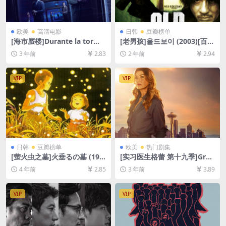
欧美
高清电影
日韩
豆瓣榜单
[海市蜃楼]Durante la torme
[老男孩]올드보이 (2003)[百度
nta (2018)[百度网盘+迅雷云
网盘+夸克网盘1080P超清未
3 年前
2.83
2 年前
2.94
盘资源1080P超清未删减][MP
删减资源][网盘在线播放/下
4/7GB][中文字幕]
载][MP4/7.8GB][中文字幕]
VIP
VIP
日韩
豆瓣榜单
欧美
热门剧集
[萤火虫之墓]火垂るの墓 (198
[实习医生格蕾 第十九季]Gre
8)[百度网盘+迅雷云盘资源10
y’s Anatomy Season 19 (20
4 年前
2.85
3 年前
3.89
80P超清未删减][MP4/4.4GB]
22)[百度网盘+夸克网盘1080P
[日语中字]
超清未删减资源][网盘在线播
放/下载][MP4/35GB][奈飞官
VIP
VIP
方中字]