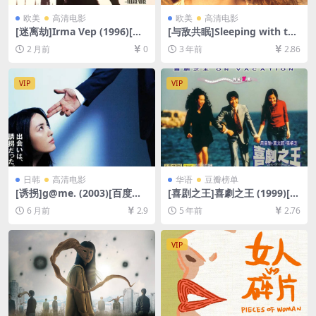
欧美
高清电影
欧美
高清电影
[迷离劫]Irma Vep (1996)[百
[与敌共眠]Sleeping with the
度网盘+夸克网盘1080P超清
Enemy (1991)[百度网盘+夸
2 月前
0
3 年前
2.86
未删减资源][网盘在线播放/下
克网盘1080P超清资源][网盘
载][MP4/6.5GB][中文字幕]
在线播放/下载][MP4/6GB][中
文字幕]
VIP
VIP
日韩
高清电影
华语
豆瓣榜单
[诱拐]g@me. (2003)[百度网
[喜剧之王]喜劇之王 (1999)[百
盘+夸克网盘1080P超清未删
度网盘+迅雷云盘资源1080P
6 月前
2.9
5 年前
2.76
减资源][网盘在线播放/下载]
超清未删减][MP4/5.3GB][粤
[MP4/7GB][中文字幕]
语中字]
VIP