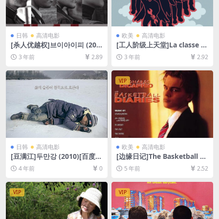
日韩
高清电影
欧美
高清电影
[杀人优越权]브이아이피 (201
[工人阶级上天堂]La classe o
7)[百度网盘+夸克网盘+迅雷云
peraia va in paradiso (197
3 年前
2.89
3 年前
2.92
盘资源1080P超清未删减][MP
1)[百度网盘+迅雷云盘资源10
4/8GB][韩语中字]
80P超清未删减][MP4/7GB]
[中文字幕]
VIP
日韩
高清电影
欧美
高清电影
[豆满江]두만강 (2010)[百度网
[边缘日记]The Basketball Di
盘+迅雷云盘资源720P高清未
aries (1995)[百度网盘+夸克
4 年前
0
5 年前
2.52
删减][MP4/4.4GB][韩语中字]
网盘+迅雷云盘资源1080P超
清未删减][MP4/10GB][中英
字幕]
VIP
VIP