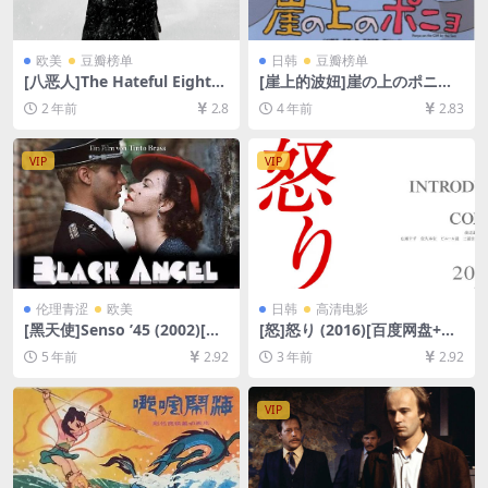
欧美
豆瓣榜单
日韩
豆瓣榜单
[八恶人]The Hateful Eight
[崖上的波妞]崖の上のポニョ
(2015)[百度网盘+夸克网盘10
(2008)[百度网盘+迅雷云盘资
2 年前
2.8
4 年前
2.83
80P超清未删减资源][网盘在
源1080P超清未删减][MP4/5.
线播放/下载][MP4/16GB][中
3GB][日语中字]
英字幕]
VIP
VIP
伦理青涩
欧美
日韩
高清电影
[黑天使]Senso ’45 (2002)[百
[怒]怒り (2016)[百度网盘+夸
度网盘+迅雷云盘资源1080P
克网盘1080P超清未删减资源]
5 年前
2.92
3 年前
2.92
超清未删减][MP4/8.1GB][原
[网盘在线播放/下载][MP4/8.
声中字]【视频文件+防和谐压
9GB][中文字幕]
缩包（含解压密码）】
VIP