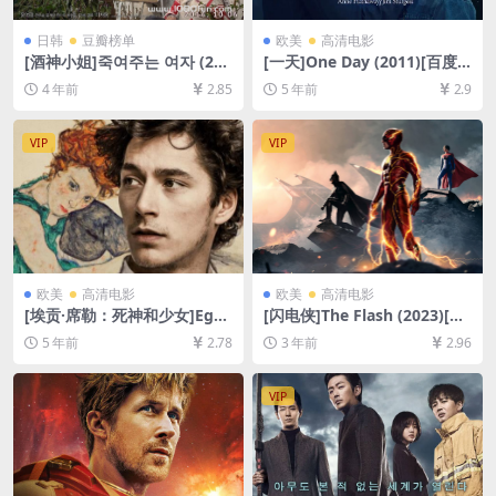
日韩
豆瓣榜单
欧美
高清电影
[酒神小姐]죽여주는 여자 (201
[一天]One Day (2011)[百度
6)[百度网盘+迅雷云盘资源10
网盘+夸克网盘+迅雷云盘资源
4 年前
2.85
5 年前
2.9
80P超清未删减][MP4/7GB]
1080P超清未删减][MP4/6.8G
[韩语中字]
B][中英特效字幕]
VIP
VIP
欧美
高清电影
欧美
高清电影
[埃贡·席勒：死神和少女]Ego
[闪电侠]The Flash (2023)[百
n Schiele: Tod und Mädche
度网盘+迅雷云盘资源1080P
5 年前
2.78
3 年前
2.96
n (2016)[百度网盘+迅雷云盘
超清未删减][MP4/9GB][中英
资源1080P超清未删减][MP4/
字幕]
7.0GB][原声中字]
VIP