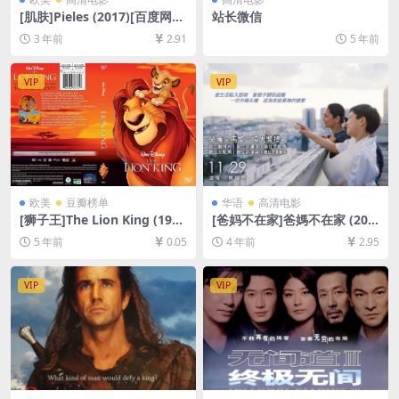
[肌肤]Pieles (2017)[百度网盘
站长微信
+夸克网盘1080P超清未删减
3 年前
2.91
5 年前
资源][网盘在线播放/下载][MP
4/1.3GB][中文字幕]
VIP
VIP
欧美
豆瓣榜单
华语
高清电影
[狮子王]The Lion King (199
[爸妈不在家]爸媽不在家 (201
4)[百度网盘+迅雷云盘资源10
3)[百度网盘+迅雷云盘资源10
5 年前
0.05
4 年前
2.95
80P超清未删减][MP4/5.7GB]
80P超清未删减][MP4/7GB]
[中英字幕]
[中文字幕]
VIP
VIP