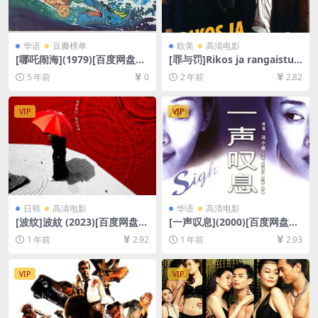
华语
豆瓣榜单
欧美
高清电影
[哪吒闹海](1979)[百度网盘
[罪与罚]Rikos ja rangaistus
+迅雷云盘资源1080P超清未
(1983)[百度网盘+夸克网盘10
5 年前
0
2 年前
2.82
删减][MP4/1.5GB][中文字幕]
80P超清未删减资源][网盘在
线播放/下载][MP4/6.2GB][中
文字幕]
VIP
VIP
日韩
高清电影
华语
高清电影
[波纹]波紋 (2023)[百度网盘
[一声叹息](2000)[百度网盘
+夸克网盘1080P超清未删减
+夸克网盘1080P超清未删减
1 年前
2.92
1 年前
2.93
资源][网盘在线播放/下载][MP
资源][网盘在线播放/下载][MP
4/3.5GB][中文字幕]
4/5GB][中文字幕]
VIP
VIP