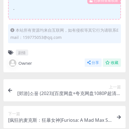
已获得查看权限
.
本站所有资源均来自互联网，如有侵权等其它行为请联系E
mail：159775053@qq.com
剧情
Owner
分享
收藏
上一篇
[郊游]소풍 (2023)[百度网盘+夸克网盘1080P超清未
删减资源][网盘在线播放/下载][MP4/4GB][中文字
幕]
下一篇
[疯狂的麦克斯：狂暴女神]Furiosa: A Mad Max Sa
ga (2024)[百度网盘+夸克网盘1080P超清未删减资