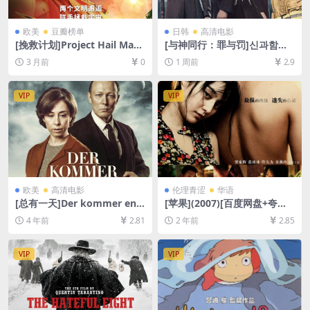
欧美
豆瓣榜单
日韩
高清电影
[挽救计划]Project Hail Mary
[与神同行：罪与罚]신과함께-
(2026)[百度网盘+夸克网盘21
죄와 벌 (2017)[百度网盘+夸
3 月前
0
1 周前
2.9
60P超清未删减资源][网盘在
克网盘1080P超清未删减资源]
线播放/下载][MP4/12GB][中
[网盘在线播放/下载][MP4/9.
英字幕]
5GB][中文字幕]
VIP
VIP
欧美
高清电影
伦理青涩
华语
[总有一天]Der kommer en d
[苹果](2007)[百度网盘+夸克
ag (2016)[百度网盘+迅雷云盘
网盘高清未删减资源][MP4/7.
4 年前
2.81
2 年前
2.85
资源1080P超清未删减][MP4/
4GB][国语中字]【视频文件
7.6GB][中文字幕]
+防和谐压缩包（含解压密
码）】
VIP
VIP