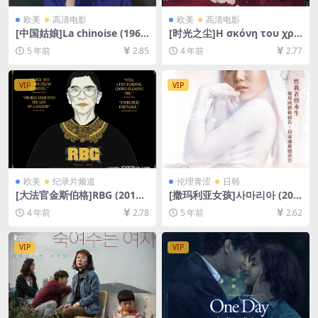
欧美
高清电影
欧美
高清电影
[中国姑娘]La chinoise (196
[时光之尘]Η σκόνη του χρό
7)[百度网盘+迅雷云盘资源10
νου (2008)[百度网盘+迅雷云
5 年前
2.85
4 年前
2.77
80P超清未删减][MP4/6.1GB]
盘资源1080P超清未删减][MP
[中文字幕]
4/8.2GB][中文字幕]
VIP
VIP
欧美
纪录片频道
伦理青涩
日韩
[大法官金斯伯格]RBG (2018)
[撒玛利亚女孩]사마리아 (200
[百度网盘+迅雷云盘资源1080
4)[百度云+迅雷云盘资源未删
4 年前
2.78
5 年前
2.62
P超清未删减][MP4/6GB][中
减DVD高清][MP4/5.7GB][韩
英字幕]
语中字]
VIP
VIP