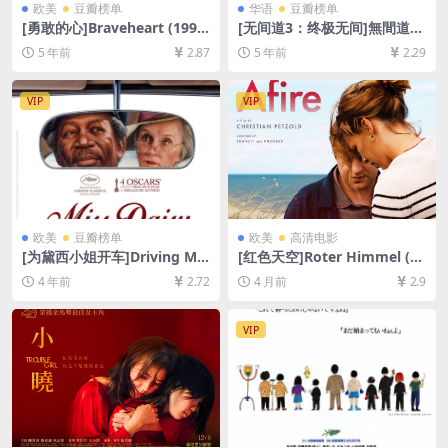
欧美
豆瓣榜单
华语
豆瓣榜单
[勇敢的心]Braveheart (1995)
[无间道3：终极无间]無間道III
[百度网盘+迅雷云盘资源1080
終極無間 (2003) [百度网盘
5 年前
2.87
5 年前
2.29
P超清未删减][MP4/11GB][中
+迅雷云盘资源1080P超清][M
英字幕]
P4/7.0GB][粤语原声中字]
VIP
VIP
欧美
豆瓣榜单
欧美
高清电影
[为黛西小姐开车]Driving Mis
[红色天空]Roter Himmel (20
s Daisy (1989)[百度网盘+迅
23)[百度网盘+夸克网盘1080P
4 年前
2.72
4 月前
2.9
雷云盘资源1080P超清未删减]
超清未删减资源][网盘在线播
[MP4/6.4GB][中英字幕]
放/下载][MP4/6.6GB][中文字
幕]
VIP