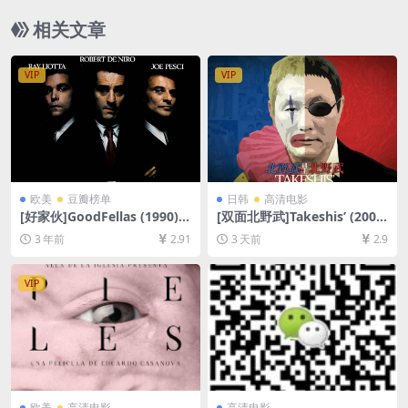
源][网盘在线播放/下载][MP4/10GB][官方中英字幕]
相关文章
VIP
VIP
欧美
豆瓣榜单
日韩
高清电影
[好家伙]GoodFellas (1990)
[双面北野武]Takeshis’ (2005)
[百度网盘+夸克网盘1080P超
[百度网盘+夸克网盘1080P超
3 年前
2.91
3 天前
2.9
清未删减资源][网盘在线播放/
清未删减资源][网盘在线播放/
下载][MP4/9.2GB][中英字幕]
下载][MP4/7.4GB][中文字幕]
VIP
欧美
高清电影
高清电影