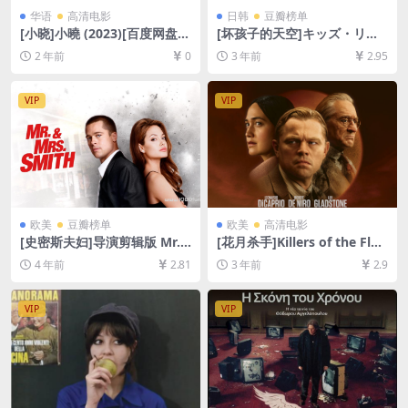
华语
高清电影
日韩
豆瓣榜单
[小晓]小曉 (2023)[百度网盘
[坏孩子的天空]キッズ・リタ
+夸克网盘1080P超清未删减
ーン (1996)[百度网盘+夸克网
2 年前
0
3 年前
2.95
资源][网盘在线播放/下载][MP
盘1080P超清未删减资源][网
4/6GB][中文字幕]
盘在线播放/下载][MP4/6.9G
B][中文字幕]
VIP
VIP
欧美
豆瓣榜单
欧美
高清电影
[史密斯夫妇]导演剪辑版 Mr.
[花月杀手]Killers of the Flo
& Mrs. Smith (2005)[百度网
wer Moon (2023)[百度网盘
4 年前
2.81
3 年前
2.9
盘+迅雷云盘资源1080P超清
+夸克网盘1080P超清未删减
未删减][MP4/8GB][中英字幕]
资源][网盘在线播放/下载][MP
4/15GB][中英字幕]
VIP
VIP