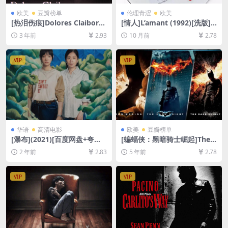
欧美
豆瓣榜单
伦理青涩
欧美
[热泪伤痕]Dolores Claiborn
[情人]L’amant (1992)[洗版]
e (1995)[百度网盘+夸克网盘1
[百度网盘+夸克网盘+迅雷云
3 年前
2.93
10 月前
2.78
080P超清未删减资源][网盘在
盘资源1080P超清未删减][MP
线播放/下载][MP4/8.5GB][中
4/9.6GB][中英字幕]【视频文
英字幕]
件+防和谐压缩包（含解压密
VIP
VIP
码）】
华语
高清电影
欧美
豆瓣榜单
[瀑布](2021)[百度网盘+夸克
[蝙蝠侠：黑暗骑士崛起]The
网盘1080P超清未删减资源]
Dark Knight Rises (2012)[百
2 年前
2.83
5 年前
2.78
[网盘在线播放/下载][MP4/3.
度网盘+迅雷云盘资源1080P
2GB][中文字幕]
超清未删减][MP4/10GB][中
英字幕]
VIP
VIP