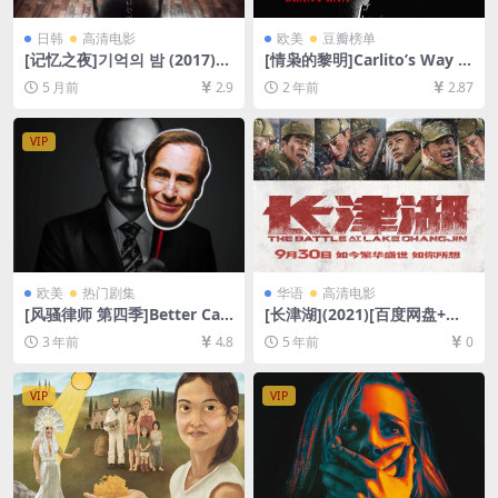
日韩
高清电影
欧美
豆瓣榜单
[记忆之夜]기억의 밤 (2017)
[情枭的黎明]Carlito’s Way (1
[百度网盘+夸克网盘1080P超
993)[百度网盘+夸克网盘1080
5 月前
2.9
2 年前
2.87
清未删减资源][网盘在线播放/
P超清未删减资源][网盘在线播
下载][MP4/6.7GB][中文字幕]
放/下载][MP4/9.6GB][中文字
幕]
VIP
欧美
热门剧集
华语
高清电影
[风骚律师 第四季]Better Call
[长津湖](2021)[百度网盘+迅
Saul Season 4 (2018)[百度网
雷云盘资源1080P超清未删减]
3 年前
4.8
5 年前
0
盘+迅雷云盘+阿里云盘资源10
[MP4/19GB][中英字幕]
80P超清未删减][MP4/13GB]
[中英字幕]
VIP
VIP