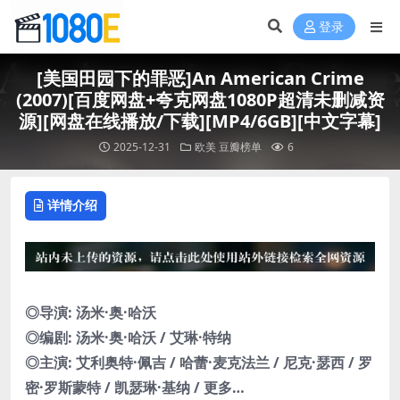
登录
[美国田园下的罪恶]An American Crime
(2007)[百度网盘+夸克网盘1080P超清未删减资
源][网盘在线播放/下载][MP4/6GB][中文字幕]
2025-12-31
欧美
豆瓣榜单
6
详情介绍
◎导演: 汤米·奥·哈沃
◎编剧: 汤米·奥·哈沃 / 艾琳·特纳
◎主演: 艾利奥特·佩吉 / 哈蕾·麦克法兰 / 尼克·瑟西 / 罗
密·罗斯蒙特 / 凯瑟琳·基纳 / 更多…