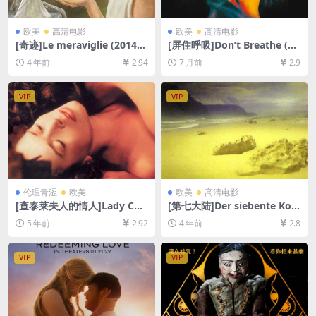
欧美
高清电影
欧美
高清电影
[奇迹]Le meraviglie (2014)
[屏住呼吸]Don’t Breathe (20
[百度网盘+迅雷云盘资源1080
16)[百度网盘+夸克网盘1080P
4 年前
2.94
7 月前
2.9
P超清未删减][MP4/6GB][中
超清未删减资源][网盘在线播
文字幕]
放/下载][MP4/5.8GB][中英字
幕]
VIP
VIP
伦理青涩
欧美
欧美
高清电影
[查泰莱夫人的情人]Lady Cha
[第七大陆]Der siebente Kon
tterley’s Lover (1981)[百度
tinent (1989)[百度网盘+迅雷
5 年前
2.92
4 年前
2.8
网盘+夸克网盘+迅雷云盘资源
云盘资源1080P超清未删减]
1080P超清未删减][MP4/6.4G
[MP4/6.8GB][中文字幕]
B][中英字幕]
VIP
VIP