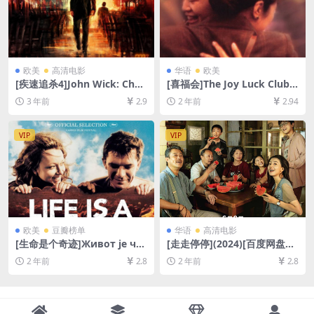
欧美
高清电影
华语
欧美
[疾速追杀4]John Wick: Chap
[喜福会]The Joy Luck Club
ter 4 (2023)[百度网盘+迅雷
(1993)[百度网盘+夸克网盘10
3 年前
2.9
2 年前
2.94
云盘资源1080P超清未删减]
80P超清未删减资源][网盘在
[MP4/10GB][中英字幕]
线播放/下载][MP4/9GB][中英
字幕]
VIP
VIP
欧美
豆瓣榜单
华语
高清电影
[生命是个奇迹]Живот је чу
[走走停停](2024)[百度网盘
до (2004)[百度网盘+夸克网
+夸克网盘1080P超清未删减
2 年前
2.8
2 年前
2.8
盘1080P超清未删减资源][网
资源][网盘在线播放/下载][MP
盘在线播放/下载][MP4/10G
4/7.4GB][中文字幕]
B][中英字幕]