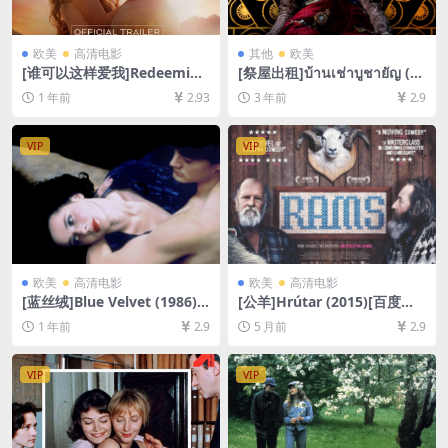
欧美
高清电影
其他
欧美
[谁可以这样爱我]Redeeming
[祭屋出租]บ้านเช่าบูชายัญ (20
Love (2022)[百度网盘+夸克
23)[百度网盘+迅雷云盘资源1
1 年前
2.93
3 年前
2.9
网盘1080P超清未删减资源]
080P超清未删减][MP4/4GB]
[网盘在线播放/下载][MP4/8.
[泰语中字]
8GB][中文字幕]
VIP
VIP
欧美
高清电影
欧美
高清电影
[蓝丝绒]Blue Velvet (1986)
[公羊]Hrútar (2015)[百度网
[百度网盘+夸克网盘1080P超
盘+夸克网盘1080P超清未删
1 年前
2.9
5 月前
2.9
清未删减资源][网盘在线播放/
减资源][网盘在线播放/下载]
下载][MP4/7.7GB][中英字幕]
[MP4/5.8GB][中文字幕]
VIP
VIP