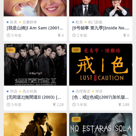
欧美
豆瓣榜单
欧美
热门剧集
[我是山姆]I Am Sam (2001)
[9号秘事 第九季]Inside No. 9
[百度网盘+迅雷云盘资源1080
Season 9 (2024)[百度网盘
5 年前
0
2 年前
0
P超清未删减][MP4/8.5GB][中
+夸克网盘1080P超清未删减
英字幕]
资源][网盘在线播放/下载][MP
4/4.6GB][中文字幕]
VIP
VIP
华语
高分经典
伦理青涩
华语
[无间道2]無間道II (2003) [百
[色，戒][色戒](2007)加长版1
度网盘+迅雷云盘资源1080P
58min[百度网盘+夸克网盘
5 年前
2.28
5 年前
2.88
超清][MP4/7.1GB][粤语原声
+迅雷云盘+阿里云盘资源1080
中字]
P超清未删减][MP4/10GB][中
文字幕]【视频文件+防和谐压
VIP
缩包（含解压密码）】