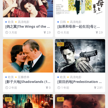
欧美
高清电影
日韩
高清电影
[鸽之翼]The Wings of the D
[如果和母亲一起生活]母と暮
ove (1997)[百度网盘+夸克网
せば (2015)[百度网盘+夸克网
3 月前
2.9
6 天前
2.9
盘1080P超清未删减资源][网
盘1080P超清未删减资源][网
盘在线播放/下载][MP4/6.5G
盘在线播放/下载][MP4/9GB]
B][中英字幕]
[中文字幕]
VIP
欧美
豆瓣榜单
欧美
高清电影
[影子大地]Shadowlands (19
[前目的地]Predestination (2
93)[百度网盘+夸克网盘1080P
014)[百度网盘+夸克网盘1080
2 年前
0
1 年前
2.91
超清未删减资源][网盘在线播
P超清未删减资源][网盘在线播
放/下载][MP4/7.9GB][中文字
放/下载][MP4/6.4GB][中英字
幕]
幕]
VIP
VIP