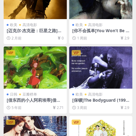
欧美
高清电影
欧美
高清电影
[迈克尔·杰克逊：巨星之路]Mi
[你不会孤单]You Won’t Be A
chael (2026)[百度网盘+夸克
lone (2022)[百度网盘+夸克网
2 月前
0
1 周前
2.9
网盘2160P超清未删减资源]
盘1080P超清未删减资源][网
[网盘在线播放/下载][MKV/11
盘在线播放/下载][MP4/7.2G
GB][内封中英字幕]
B][中文字幕]
VIP
VIP
日韩
豆瓣榜单
欧美
高清电影
[借东西的小人阿莉埃蒂]借り
[保镖]The Bodyguard (199
ぐらしのアリエッティ (2010)
2)[百度网盘+夸克网盘1080P
5 年前
2.71
3 周前
2.9
[百度网盘+迅雷云盘资源1080
超清未删减资源][网盘在线播
P超清未删减][MP4/5.9GB][日
放/下载][MP4/8.8GB][中英字
语中字]
幕]
VIP
VIP