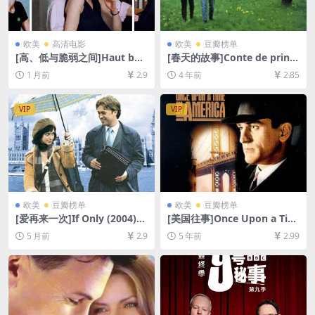
欧美
高清电影
欧美
豆瓣榜单
[高、低与脆弱之间]Haut bas
[春天的故事]Conte de printe
fragile (1995)[百度网盘+夸克
mps (1990)[百度网盘+迅雷云
1 月前
2.9
4 年前
2.85
网盘1080P超清未删减资源]
盘资源1080P超清][MP4/6G
[网盘在线播放/下载][MP4/11
B][中文字幕]
GB][中英字幕]
VIP
VIP
欧美
豆瓣榜单
欧美
豆瓣榜单
[爱再来一次]If Only (2004)
[美国往事]Once Upon a Tim
[百度网盘+夸克网盘1080P超
e in America (1984)(导演剪
5 月前
2.9
5 年前
2.99
清未删减资源][网盘在线播放/
辑加长版251min)[百度网盘
下载][MP4/6GB][中英字幕]
+夸克网盘+迅雷云盘资源1080
P超清未删减][MP4/15GB][中
英字幕]