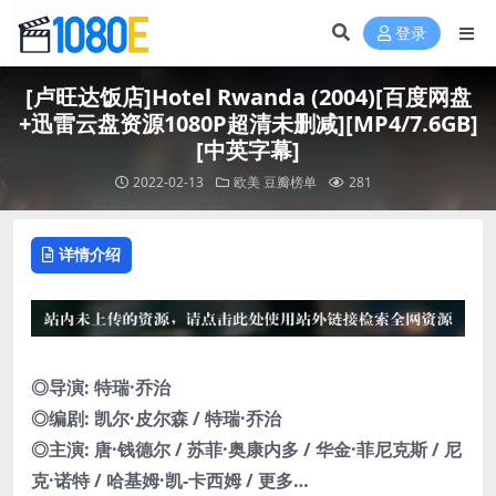
登录
[卢旺达饭店]Hotel Rwanda (2004)[百度网盘
+迅雷云盘资源1080P超清未删减][MP4/7.6GB]
[中英字幕]
2022-02-13
欧美
豆瓣榜单
281
详情介绍
◎导演: 特瑞·乔治
◎编剧: 凯尔·皮尔森 / 特瑞·乔治
◎主演: 唐·钱德尔 / 苏菲·奥康内多 / 华金·菲尼克斯 / 尼
克·诺特 / 哈基姆·凯-卡西姆 / 更多…