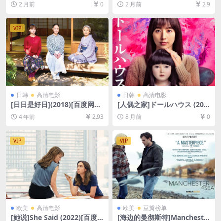
2 月前
0
2 月前
2.9
P超清未删减资源][网盘在线播
盘1080P超清未删减资源][网
放/下载][MP4/7.8/GB][中文
盘在线播放/下载][MP4/7GB]
字幕]
[中英字幕]
VIP
日韩
高清电影
日韩
高清电影
[日日是好日](2018)[百度网盘
[人偶之家]ドールハウス (202
+迅雷云盘资源1080P超清未
5)[百度网盘+夸克网盘1080P
4 年前
2.93
8 月前
0
删减][MP4/6.5GB][日语中字]
超清未删减资源][网盘在线播
放/下载][MP4/7GB][中文字
幕]
VIP
VIP
欧美
高清电影
欧美
豆瓣榜单
[她说]She Said (2022)[百度
[海边的曼彻斯特]Mancheste