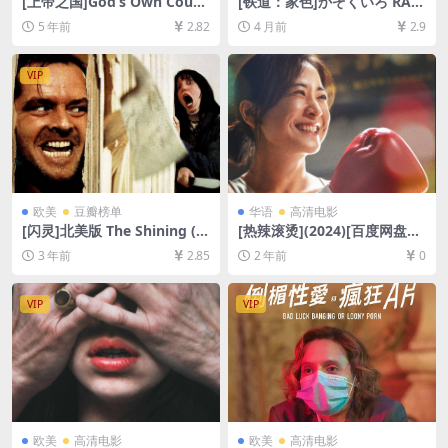
[上帝之国]God’s Own Count
[铁道：家色]かぞくいろ RAIL
ry (2017)[百度网盘+迅雷云盘
WAYS わたしたちの出発 (201
5 年前
2.82
4 月前
2.9
资源1080P超清未删减][MP4/
8)[百度网盘+夸克网盘1080P
5.9GB][中英字幕]【视频文件
超清未删减资源][网盘在线播
+防和谐压缩包（含解压密
放/下载][MP4/8.3GB][中文字
VIP
码）】
幕]
欧美
豆瓣榜单
华语
高清电影
[闪灵]北美版 The Shining (1
[热辣滚烫](2024)[百度网盘
980)[百度网盘+夸克网盘+迅
+夸克网盘1080P超清未删减
3 年前
2.85
2 年前
0
雷云盘资源1080P超清未删减]
资源][网盘在线播放/下载][MP
[MP4/9GB][中英字幕]
4/6.5GB][中文字幕]
VIP
VIP
欧美
高清电影
欧美
高清电影