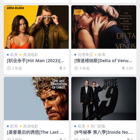
[原声中字]
载][MP4/3GB][中文字幕]
VIP
欧美
高清电影
伦理青涩
欧美
[职业杀手]Hit Man (2023)[百
[情迷维纳斯]Delta of Venus
度网盘+夸克网盘1080P超清
(1995)[百度网盘+夸克网盘10
2 年前
0
3 年前
2.95
未删减资源][网盘在线播放/下
80P超清未删减资源][网盘在
载][MP4/7.2GB][中英字幕]
线播放/下载][MP4/3.9GB][中
英字幕]
欧美
高清电影
欧美
热门剧集
[基督最后的诱惑]The Last Te
[9号秘事 第八季]Inside No. 9
mptation of Christ (1988)
Season 8 (2022)[百度网盘
3 周前
0
2 年前
0