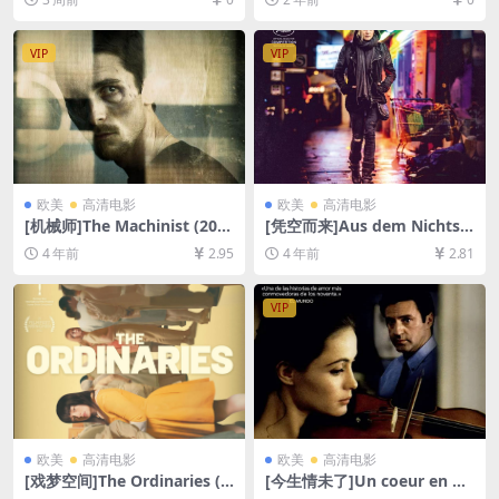
[百度网盘+夸克网盘1080P超
+夸克网盘1080P超清未删减
清未删减资源][网盘在线播放/
资源][网盘在线播放/下载][MP
下载][MP4/11GB][中英字幕]
4/4.8GB][中英字幕]
VIP
VIP
欧美
高清电影
欧美
高清电影
[机械师]The Machinist (200
[凭空而来]Aus dem Nichts
4)[百度网盘+迅雷云盘资源10
(2017)[百度网盘+迅雷云盘资
4 年前
2.95
4 年前
2.81
80P超清未删减][MP4/6.3GB]
源1080P超清未删减][MP4/6.
[中英字幕]
4GB][中德字幕]
VIP
欧美
高清电影
欧美
高清电影
[戏梦空间]The Ordinaries (2
[今生情未了]Un coeur en hi
022)[百度网盘+夸克网盘1080
ver (1992)[百度网盘+夸克网