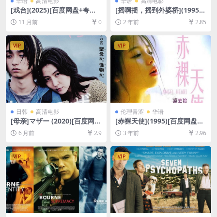
华语
高清电影
华语
高清电影
[戏台](2025)[百度网盘+夸克
[摇啊摇，摇到外婆桥](1995)
网盘1080P/4K超清未删减资
[百度网盘+夸克网盘1080P超
11 月前
0
2 年前
2.85
源][网盘在线播放/下载][MK
清未删减资源][网盘在线播放/
V/5GB/21GB][中文字幕]
下载][MP4/6.7GB][中文字幕]
VIP
VIP
日韩
高清电影
伦理青涩
华语
[母亲]マザー (2020)[百度网盘
[赤裸天使](1995)[百度网盘
+夸克网盘1080P超清未删减
+迅雷云盘DVD原盘高清未删
6 月前
2.9
3 年前
2.96
资源][网盘在线播放/下载][MP
减资源][网盘下载][MP4/4.4G
4/7.4GB][中文字幕]
B][粤语中字]【手机/平板无法
在线播放，请使用电脑下载防
VIP
VIP
和谐压缩包（含解压密码）】