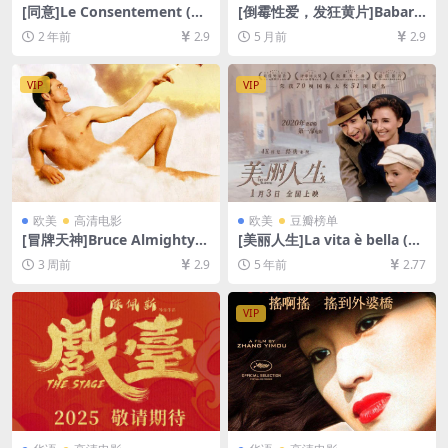
[同意]Le Consentement (20
[倒霉性爱，发狂黄片]Babard
23)[百度网盘+夸克网盘1080P
eală cu bucluc sau porno b
2 年前
2.9
5 月前
2.9
超清未删减资源][网盘在线播
alamuc (2021)[百度网盘+夸
放/下载][MP4/7.5GB][中文字
克网盘1080P超清未删减资源]
幕]
[网盘在线播放/下载][MP4/7G
VIP
VIP
B][中英字幕]
欧美
高清电影
欧美
豆瓣榜单
[冒牌天神]Bruce Almighty
[美丽人生]La vita è bella (19
(2003)[百度网盘+夸克网盘10
97)[百度网盘+迅雷云盘资源1
3 周前
2.9
5 年前
2.77
80P超清未删减资源][网盘在
080P超清未删减][MP4/7.5G
线播放/下载][MP4/6.8GB][中
B][原声中字]
英字幕]
VIP