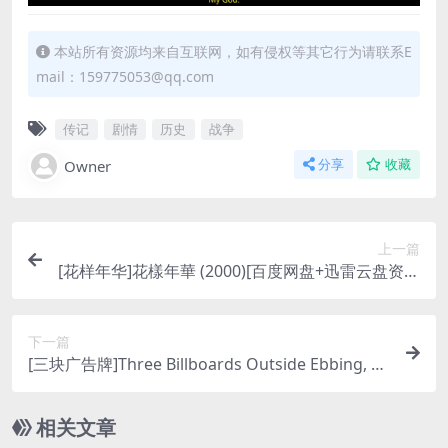
本站所有资源均来自互联网，如有侵权等其它行为请联系E
mail：159775053@qq.com
传记
剧情
历史
战争
Owner
分享
收藏
上一篇
[花样年华]花樣年華 (2000)[百度网盘+迅雷云盘资源
1080P超清未删减][MP4/6.2GB][粤语中字]
下一篇
[三块广告牌]Three Billboards Outside Ebbing, Mi
ssouri (2017)[百度网盘+迅雷云盘资源1080P超清
未删减][MP4/7.3GB][中英字幕]
相关文章