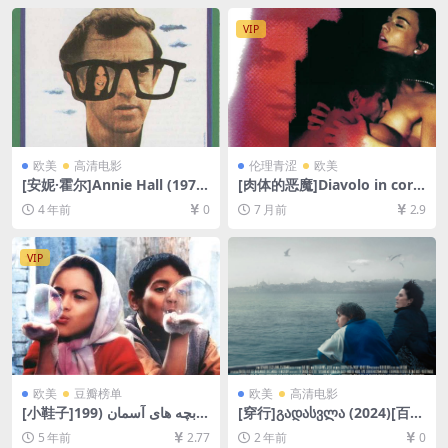
VIP
欧美
高清电影
伦理青涩
欧美
[安妮·霍尔]Annie Hall (1977)
[肉体的恶魔]Diavolo in corp
[百度网盘+迅雷云盘资源1080
o (1986)[百度网盘+夸克网盘1
4 年前
0
7 月前
2.9
P超清未删减][MP4/5.2GB][中
080P超清未删减资源][网盘在
英字幕]
线播放/下载][MP4/7.7GB][中
文字幕]
VIP
欧美
豆瓣榜单
欧美
高清电影
[小鞋子]بچه های آسمان (199
[穿行]გადასვლა (2024)[百度
7)[百度网盘+迅雷云盘资源10
网盘+夸克网盘1080P超清未
5 年前
2.77
2 年前
0
80P超清未删减][MP4/5.5GB]
删减资源][网盘在线播放/下