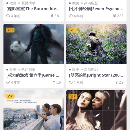
欧美
豆瓣榜单
欧美
高清电影
[谍影重重]The Bourne Ident
[七个神经病]Seven Psychop
ity (2002)[百度网盘+迅雷云
aths (2012)[百度网盘+迅雷云
4 年前
2.81
4 年前
2.88
盘资源1080P超清未删减][MP
盘资源1080P超清未删减][MP
4/7.6GB][中英字幕]
4/7GB][中英字幕]
VIP
VIP
欧美
热门剧集
欧美
高清电影
[权力的游戏 第六季]Game of
[明亮的星]Bright Star (2009)
Thrones Season 6 (2016)[百
[百度网盘+夸克网盘1080P超
4 年前
5.6
1 月前
2.9
度网盘+迅雷云盘+阿里云盘资
清未删减资源][网盘在线播放/
源1080P超清未删减][MP4/20
下载][MP4/7.9GB][中文字幕]
GB][中英字幕]
VIP
VIP