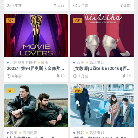
网盘+迅雷云盘资源1080P超
r by the Sea (2016)[百度网
4 年前
2.88
5 年前
2.81
清未删减][MP4/8GB][中英字
盘+迅雷云盘资源1080P超清
幕]
未删减][MP4/8.8GB][中英字
幕]
VIP
VIP
历届奥斯卡最佳
欧美
欧美
高清电影
2022年第94届奥斯卡金像奖-
[女教师]Učiteľka (2016)[百度
电影篇合集[百度网盘资源108
网盘+夸克网盘1080P超清未
4 年前
10
1 月前
2.9
0P超清未删减][MP4/104GB]
删减资源][网盘在线播放/下
[中英/中文字幕]
载][MP4/6.5GB][中文字幕]
VIP
VIP
欧美
高清电影
日韩
高清电影