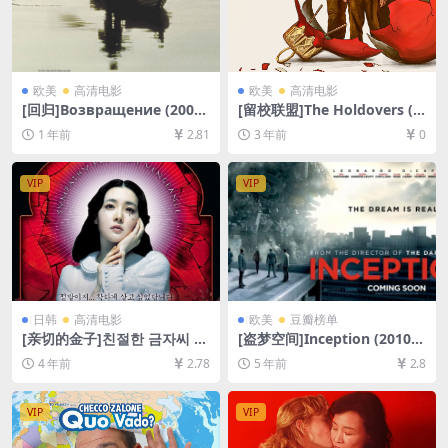
欧美
高清电影
欧美
高清电影
[回归]Возвращение (2003)
[留校联盟]The Holdovers (2
[百度网盘+夸克网盘1080P超
023)[百度网盘+夸克网盘1080
1 年前
2.81
3 年前
0
清未删减资源][网盘在线播放/
P超清未删减资源][网盘在线播
下载][MP4/7GB][中文字幕]
放/下载][MP4/8.2GB][中英字
幕]
VIP
VIP
日韩
高清电影
欧美
豆瓣榜单
[亲切的金子]친절한 금자씨 (2
[盗梦空间]Inception (2010)
005)[百度网盘+夸克网盘+迅
[百度网盘+迅雷云盘资源1080
4 年前
2.78
5 年前
2.8
雷云盘资源1080P超清未删减]
P超清未删减][MP4/9.5GB][中
[MP4/7.5GB][韩语中字]
英字幕]
VIP
VIP