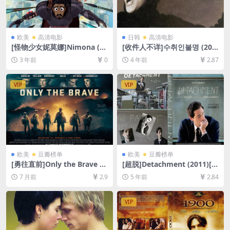
欧美
高清电影
日韩
高清电影
[怪物少女妮莫娜]Nimona (20
[收件人不详]수취인불명 (200
23)[百度网盘+迅雷云盘资源1
1)[百度网盘+迅雷云盘+夸克网
3 年前
0
4 年前
2.87
080P超清未删减][MP4/2GB]
盘资源1080P超清未删减][MP
[中英字幕]
4/7.4GB][韩语中字]
VIP
VIP
欧美
豆瓣榜单
欧美
豆瓣榜单
[勇往直前]Only the Brave (2
[超脱]Detachment (2011)[百
017)[百度网盘+夸克网盘1080
度网盘+迅雷云盘资源1080P
7 月前
2.9
5 年前
2.84
P超清未删减资源][网盘在线播
超清未删减][MP4/6.2GB][中
放/下载][MP4/9.6GB][中英字
英字幕]
幕]
VIP