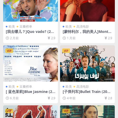
欧美
豆瓣榜单
欧美
高清电影
[我去哪儿？]Quo vado? (201
[蒙特利尔，我的美人]Montré
6)[百度网盘+夸克网盘1080P
al, ma belle (2025)[百度网盘
2 月前
2.9
1 月前
2.9
超清未删减资源][网盘在线播
+夸克网盘1080P超清未删减
放/下载][MP4/5.7GB][中文字
资源][网盘在线播放/下载][MP
幕]
4/7.5GB][中文字幕]
VIP
VIP
欧美
豆瓣榜单
欧美
高清电影
[ 蓝色茉莉]Blue Jasmine (20
[子弹列车]Bullet Train (202
13)[百度网盘+夸克网盘1080P
2)[百度网盘+迅雷云盘资源10
6 月前
2.9
4 年前
2.8
超清未删减资源][网盘在线播
80P超清未删减][MP4/8GB]
放/下载][MP4/6.3GB][中英字
[中文字幕]
幕]
VIP
VIP