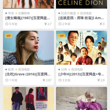
华语
豆瓣榜单
纪录片频道
高清电影
[倩女幽魂](1987)[百度网盘
[这就是我：席琳·狄翁]I Am:
+迅雷云盘资源1080P超清未
Celine Dion (2024)[百度网盘
5 年前
2.7
2 年前
0
删减][MP4/6.2GB][粤语中字]
+夸克网盘1080P超清未删减
资源][网盘在线播放/下载][MP
4/6.5GB][官方中字]
VIP
VIP
欧美
高清电影
日韩
高清电影
[生吃]Grave (2016)[百度网盘
[少年H](2013)[百度网盘+夸克
+夸克网盘1080P超清未删减
网盘1080P超清未删减资源]
1 年前
2.97
3 月前
2.9
资源][网盘在线播放/下载][MP
[网盘在线播放/下载][MP4/7.
4/6.9GB][中文字幕]
8GB][中文字幕]