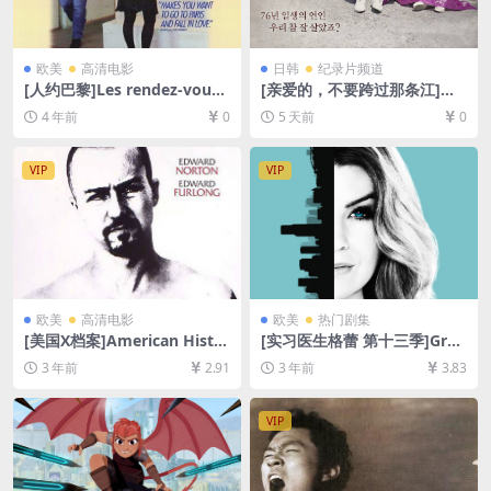
欧美
高清电影
日韩
纪录片频道
[人约巴黎]Les rendez-vous
[亲爱的，不要跨过那条江]님
de Paris (1995)[百度网盘+迅
아, 그 강을 건너지 마오 (201
4 年前
0
5 天前
0
雷云盘资源1080P超清][MP4/
4)[百度网盘+夸克网盘1080P
5GB][中文字幕]
超清未删减资源][网盘在线播
放/下载][MP4/4.3GB][中文字
VIP
VIP
幕]
欧美
高清电影
欧美
热门剧集
[美国X档案]American Histor
[实习医生格蕾 第十三季]Gre
y X (1998)[百度网盘+迅雷云
y’s Anatomy Season 13 (20
3 年前
2.91
3 年前
3.83
盘资源1080P超清未删减][MP
16)[百度网盘+夸克网盘1080P
4/7GB][中英字幕]
超清未删减资源][网盘在线播
放/下载][MP4/66GB][奈飞官
VIP
方中字]