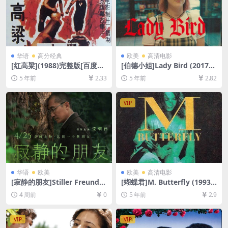
华语
高分经典
欧美
高清电影
[红高粱](1988)完整版[百度网
[伯德小姐]Lady Bird (2017)
盘+夸克网盘+迅雷云盘资源10
[百度网盘+迅雷云盘资源1080
5 年前
2.33
5 年前
2.82
80P超清未删减][MP4/5.6GB]
P超清未删减][MP4/5.9GB][中
[国语中字]
英字幕]
VIP
华语
欧美
欧美
高清电影
[寂静的朋友]Stiller Freund
[蝴蝶君]M. Butterfly (1993)
(2025)[百度网盘+夸克网盘10
[百度网盘+迅雷云盘资源1080
4 周前
0
5 年前
2.9
80P超清未删减资源][网盘在
P超清][MP4/5.1GB][英语中
线播放/下载][MP4/9.8GB][中
字]
文字幕]
VIP
VIP