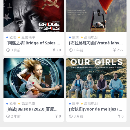
欧美
豆瓣榜单
欧美
高清电影
[间谍之桥]Bridge of Spies (2
[布拉格练习曲]Vratné lahve
015)[百度网盘+夸克网盘+迅
(2007)[百度网盘+夸克网盘10
3 月前
2.9
1 年前
2.97
雷云盘1080P超清未删减资源]
80P超清未删减资源][网盘在
[网盘在线播放/下载][MP4/8.
线播放/下载][MP4/6.7GB][中
9GB][中英字幕]
文字幕]
欧美
高清电影
欧美
高清电影
[挑战]Вызов (2023)[百度网
[女孩们]Voor de meisjes (20
盘+夸克网盘1080P超清未删
25)[百度网盘+夸克网盘1080P
2 年前
0
3 月前
0
减资源][网盘在线播放/下载]
超清未删减资源][网盘在线播
[MP4/10GB][中文字幕]
放/下载][MP4/3.7GB][中文字
幕]