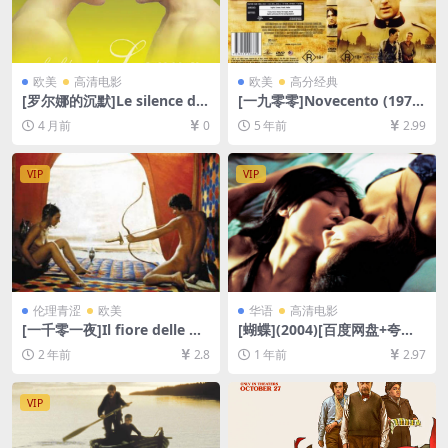
欧美
高清电影
欧美
高分经典
[罗尔娜的沉默]Le silence de
[一九零零]Novecento (1976)
Lorna (2008)[百度网盘+夸克
315min完整版[百度网盘+迅
4 月前
0
5 年前
2.99
网盘1080P超清未删减资源]
雷云盘资源1080P超清未删减]
[网盘在线播放/下载][MP4/1.
[MP4/19GB][中英字幕]
8GB][中文字幕]
VIP
VIP
伦理青涩
欧美
华语
高清电影
[一千零一夜]Il fiore delle mi
[蝴蝶](2004)[百度网盘+夸克
lle e una notte (1974)[百度
网盘1080P超清未删减资源]
2 年前
2.8
1 年前
2.97
网盘+夸克网盘1080P超清未
[网盘在线播放/下载][MP4/8.
删减资源][网盘在线播放/下
6GB][粤语中字]
载][MP4/9GB][中文字幕][视
VIP
频文件+防和谐加密压缩包]