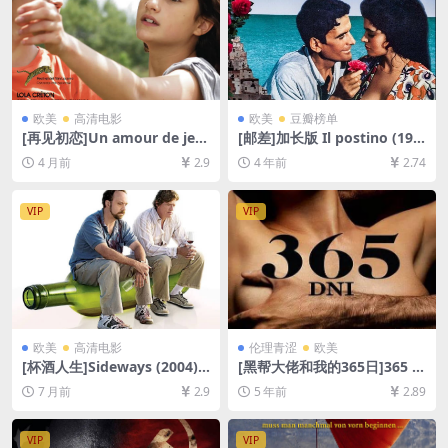
欧美
高清电影
欧美
豆瓣榜单
[再见初恋]Un amour de jeu
[邮差]加长版 Il postino (199
nesse (2011)[百度网盘+夸克
4)[百度网盘+迅雷云盘资源10
4 月前
2.9
4 年前
2.74
网盘1080P超清未删减资源]
80P超清未删减][MP4/7GB]
[网盘在线播放/下载][MP4/7.
[中文字幕]
6GB][中文字幕]
VIP
VIP
欧美
高清电影
伦理青涩
欧美
[杯酒人生]Sideways (2004)
[黑帮大佬和我的365日]365 d
[百度网盘+夸克网盘1080P超
ni (2020)[百度网盘+迅雷云盘
7 月前
2.9
5 年前
2.89
清未删减资源][网盘在线播放/
资源1080P超清][MP4/3.8GB]
下载][MP4/8.6GB][中英字幕]
[原声双语字幕]【手机无法在
线播放，请PC下载防和谐压缩
VIP
VIP
包（含解压密码）】