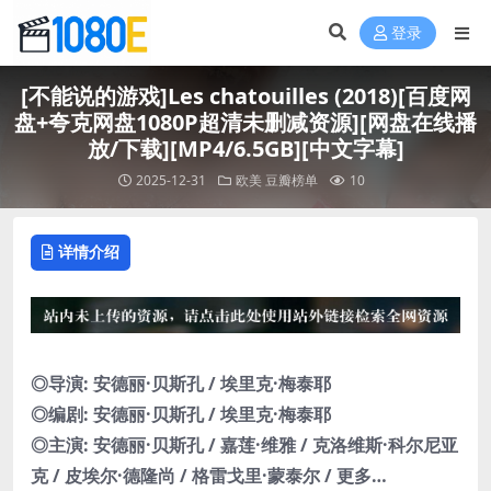
登录
[不能说的游戏]Les chatouilles (2018)[百度网
盘+夸克网盘1080P超清未删减资源][网盘在线播
放/下载][MP4/6.5GB][中文字幕]
2025-12-31
欧美
豆瓣榜单
10
详情介绍
◎导演: 安德丽·贝斯孔 / 埃里克·梅泰耶
◎编剧: 安德丽·贝斯孔 / 埃里克·梅泰耶
◎主演: 安德丽·贝斯孔 / 嘉莲·维雅 / 克洛维斯·科尔尼亚
克 / 皮埃尔·德隆尚 / 格雷戈里·蒙泰尔 / 更多…