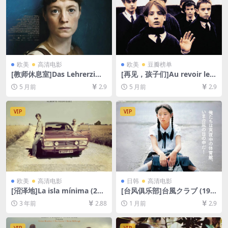
欧美
高清电影
欧美
豆瓣榜单
[教师休息室]Das Lehrerzim
[再见，孩子们]Au revoir les
mer (2023)[百度网盘+夸克网
enfants (1987)[百度网盘+夸
5 月前
2.9
5 月前
2.9
盘1080P超清未删减资源][网
克网盘1080P超清未删减资源]
盘在线播放/下载][MP4/5.9G
[网盘在线播放/下载][MP4/6.
B][中文字幕]
6GB][中文字幕]
VIP
VIP
欧美
高清电影
日韩
高清电影
[沼泽地]La isla mínima (201
[台风俱乐部]台風クラブ (198
4)[百度网盘+夸克网盘1080P
5)[百度网盘+夸克网盘1080P
3 年前
2.88
1 月前
2.9
超清未删减资源][网盘在线播
超清未删减资源][网盘在线播
放/下载][MP4/6.6GB][中文字
放/下载][MP4/7.5GB][中文字
幕]
幕]
VIP
VIP