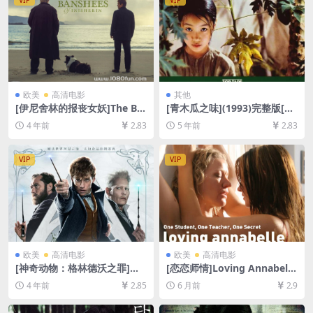
欧美
高清电影
其他
[伊尼舍林的报丧女妖]The Ba
[青木瓜之味](1993)完整版[百
nshees of Inisherin (2022)
度网盘+夸克网盘+迅雷云盘资
4 年前
2.83
5 年前
2.83
[百度网盘+迅雷云盘资源1080
源1080P超清未删减][MP4/5.
P超清未删减][MP4/7GB][中
7GB][中英字幕]
英字幕]
VIP
VIP
欧美
高清电影
欧美
高清电影
[神奇动物：格林德沃之罪]加
[恋恋师情]Loving Annabelle
长版 Fantastic Beasts: The
(2006)[百度网盘+夸克网盘10
4 年前
2.85
6 月前
2.9
Crimes of Grindelwald (201
80P超清未删减资源][网盘在
8)[百度网盘+迅雷云盘资源10
线播放/下载][MP4/4.6GB][中
80P超清未删减][MP4/9.1GB]
文字幕]