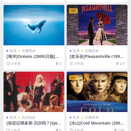
放/下载][MP4/7.6GB][中文字
网盘1080P超清未删减资源]
幕]
[网盘在线播放/下载][MP4/5.
VIP
6GB][中文字幕]
欧美
豆瓣榜单
欧美
豆瓣榜单
[海洋]Océans (2009)日版[百
[欢乐谷]Pleasantville (1998)
度网盘+迅雷云盘资源1080P
[百度网盘+夸克网盘1080P超
4 年前
0
3 年前
2.9
超清未删减][MP4/7.5GB][中
清未删减资源][网盘在线播放/
文字幕]
下载][MP4/7.7GB][中文字幕]
VIP
欧美
高清电影
欧美
豆瓣榜单
[你还记得多莉·贝尔吗？]Sjeć
[冷山]Cold Mountain (2003)
aš li se Doli Bel? (1981)[百度
[百度网盘+迅雷云盘资源1080
1 年前
0
4 年前
2.98