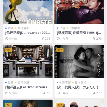
欧美
高清电影
华语
豆瓣榜单
[你还活着]Du levande (200
[纵横四海]緃横四海 (1991)[百
7)[百度网盘+迅雷云盘资源10
度网盘+迅雷云盘资源1080P
4 年前
2.76
4 年前
2.78
80P超清][MP4/5.9GB][中文
超清未删减][MP4/7GB][粤语
字幕]
中字]
VIP
VIP
欧美
高清电影
伦理青涩
日本青涩
[翻译疑云]Les Traducteurs
[火口的两人]火口のふたり (2
(2019)[百度网盘+夸克网盘10
019)[百度网盘+迅雷云盘资源
5 月前
2.9
5 年前
2.77
80P超清未删减资源][网盘在
1080P超清][MP4/6.3GB][日
线播放/下载][MP4/6.4GB][中
语中字]【手机在线无法观看，
文字幕]
请下载防和谐压缩包（含解压
VIP
VIP
密码）】