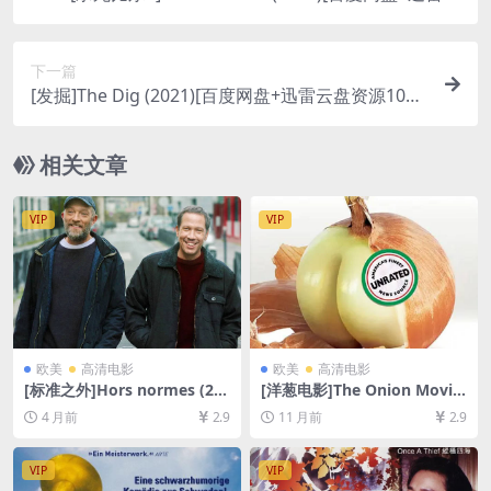
盘资源1080P超清未删减][MP4/8.8GB][中英字幕]
下一篇
[发掘]The Dig (2021)[百度网盘+迅雷云盘资源1080
P超清未删减][MP4/6.6GB][中英字幕]
相关文章
VIP
VIP
欧美
高清电影
欧美
高清电影
[标准之外]Hors normes (20
[洋葱电影]The Onion Movie
19)[百度网盘+夸克网盘1080P
(2008)[百度网盘+夸克网盘10
4 月前
2.9
11 月前
2.9
超清未删减资源][网盘在线播
80P超清未删减资源][网盘在
放/下载][MP4/7.8GB][中文字
线播放/下载][MP4/6GB][中英
幕]
字幕]
VIP
VIP