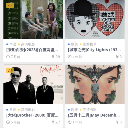
GB][中文字幕]
[中英字幕]
VIP
华语
高清电影
欧美
豆瓣榜单
[乘船而去](2023)[百度网盘
[城市之光]City Lights (1931)
+夸克网盘1080P超清未删减
[百度网盘+迅雷云盘资源1080
7 月前
2.9
4 年前
0
资源][网盘在线播放/下载][MP
P超清未删减][MP4/5.4GB][中
4/7GB][中文字幕]
文字幕]
VIP
日韩
高清电影
欧美
高清电影
[大佬]Brother (2000)[百度网
[五月十二月]May December
盘+迅雷云盘资源1080P超清
(2023)[百度网盘+夸克网盘10
5 年前
2.7
1 年前
0
未删减][MP4/7.0GB][中英字
80P超清未删减资源][网盘在