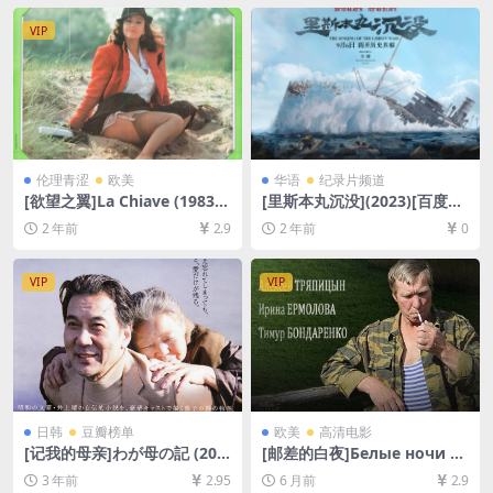
幕]
线播放/下载][MP4/7.5GB][中
英字幕]
VIP
伦理青涩
欧美
华语
纪录片频道
[欲望之翼]La Chiave (1983)
[里斯本丸沉没](2023)[百度网
[百度网盘+迅雷云盘1080P超
盘+夸克网盘1080P/4K超清未
2 年前
2.9
2 年前
0
清未删减资源][网盘下载][MP
删减资源][网盘在线播放/下
4/7.2GB][中文字幕]【手机/平
载][MP4/2.6GB/22GB][中文
板无法在线播放，请使用电脑
字幕]
VIP
VIP
下载防和谐压缩包（含解压密
码）】
日韩
豆瓣榜单
欧美
高清电影
[记我的母亲]わが母の記 (201
[邮差的白夜]Белые ночи п
2)[百度网盘+夸克网盘1080P
очтальона Алексея Тряпи
3 年前
2.95
6 月前
2.9
超清未删减资源][网盘在线播
цына (2014)百度网盘+夸克