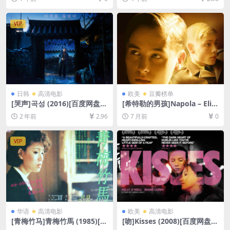
网盘+夸克网盘1080P超清未
P超清未删减][MP4/10GB][中
删减资源][网盘在线播放/下
英字幕]
载][MP4/6.9GB][中文字幕]
VIP
日韩
高清电影
欧美
豆瓣榜单
[哭声]곡성 (2016)[百度网盘
[希特勒的男孩]Napola – Elite
+夸克网盘1080P超清未删减
für den Führer (2004)[百度
2 年前
2.96
7 月前
0
资源][网盘在线播放/下载][MP
网盘+夸克网盘1080P超清未
4/10GB][中文字幕]
删减资源][网盘在线播放/下
载][MP4/8.7GB][中文字幕]
VIP
华语
高清电影
欧美
高清电影
[青梅竹马]青梅竹馬 (1985)[百
[吻]Kisses (2008)[百度网盘
度网盘+夸克网盘+迅雷云盘资
+夸克网盘1080P超清未删减