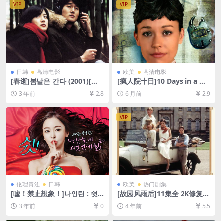
VIP
VIP
[中英字幕]
日韩
高清电影
欧美
高清电影
[春逝]봄날은 간다 (2001)[百
[疯人院十日]10 Days in a Ma
度网盘+迅雷云盘资源1080P
dhouse (2015)[百度网盘+夸
3 年前
2.8
6 月前
2.9
超清未删减][MP4/7GB][韩语
克网盘1080P超清未删减资源]
中字]
[网盘在线播放/下载][MP4/7G
B][中文字幕]
VIP
伦理青涩
日韩
欧美
热门剧集
[嘘！禁止想象！]나인틴 : 쉿!
[故园风雨后]11集全 2K修复版
상상금지! (2015)[百度网盘
Brideshead Revisited (198
3 年前
0
4 年前
5.5
+夸克网盘720P高清未删减资
1)[百度网盘+迅雷云盘资源10
源][网盘在线播放/下载][MP4/
80P超清未删减][MP4/39GB]