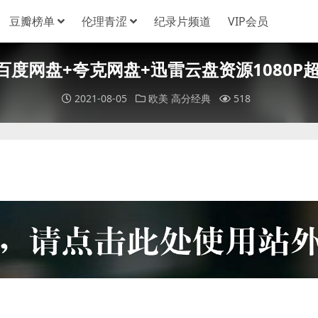
豆瓣榜单
伦理青涩
纪录片频道
VIP会员
完整版[百度网盘+夸克网盘+迅雷云盘资源1080P超
2021-08-05
欧美
高分经典
518