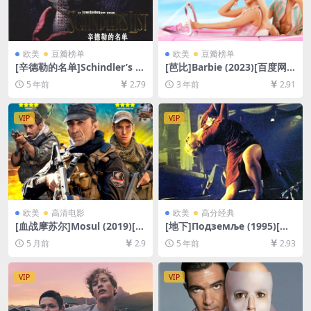
欧美
豆瓣榜单
欧美
豆瓣榜单
[辛德勒的名单]Schindler’s Li
[芭比]Barbie (2023)[百度网
st (1993)[百度网盘+迅雷云盘
盘+夸克网盘1080P超清未删
5 年前
2.79
3 年前
2.91
资源1080P超清未删减][MP4/
减资源][网盘在线播放/下载]
12GB][中英字幕]
[MP4/7.2GB][中英字幕]
VIP
VIP
欧美
高清电影
欧美
高分经典
[血战摩苏尔]Mosul (2019)[百
[地下]Подземље (1995)[百
度网盘+夸克网盘1080P超清
度网盘+夸克网盘+迅雷云盘资
5 月前
2.9
5 年前
2.93
未删减资源][网盘在线播放/下
源1080P超清未删减][MP4/8.
载][MP4/6GB][中文字幕]
7GB][原声中文字幕]
VIP
VIP