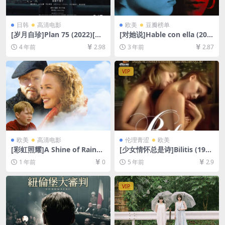
日韩
高清电影
欧美
豆瓣榜单
[岁月自珍]Plan 75 (2022)[百
[对她说]Hable con ella (200
度网盘+迅雷云盘资源1080P
2)[百度网盘+迅雷云盘资源10
4 年前
2.98
3 年前
2.87
超清未删减][MP4/3GB][日语
80P超清未删减][MP4/6.7GB]
中字]
[中英字幕]
VIP
欧美
高清电影
伦理青涩
欧美
[彩虹照耀]A Shine of Rainbo
[少女情怀总是诗]Bilitis (197
ws (2009)[百度网盘+夸克网
7)[百度网盘+迅雷云盘资源10
1 年前
0
5 年前
2.9
盘1080P超清未删减资源][网
80P超清未删减][MP4/6.0GB]
盘在线播放/下载][MP4/6.5G
[原声中字]【视频文件+防和谐
B][中英字幕]
压缩包（含解压密码）】
VIP