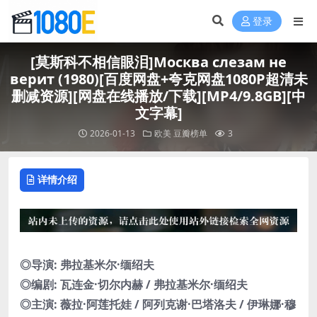
登录
[莫斯科不相信眼泪]Москва слезам не
верит (1980)[百度网盘+夸克网盘1080P超清未
删减资源][网盘在线播放/下载][MP4/9.8GB][中
文字幕]
2026-01-13
欧美
豆瓣榜单
3
详情介绍
◎导演: 弗拉基米尔·缅绍夫
◎编剧: 瓦连金·切尔内赫 / 弗拉基米尔·缅绍夫
◎主演: 薇拉·阿莲托娃 / 阿列克谢·巴塔洛夫 / 伊琳娜·穆