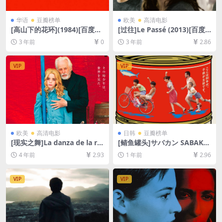
华语
豆瓣榜单
欧美
高清电影
[高山下的花环](1984)[百度网
[过往]Le Passé (2013)[百度
盘+夸克网盘1080P超清未删
网盘+夸克网盘1080P超清未
3 年前
0
3 年前
2.86
减资源][网盘在线播放/下载]
删减资源][网盘在线播放/下
[MP4/9.5GB][中文字幕]
载][MP4/7.8GB][中文字幕]
VIP
VIP
欧美
高清电影
日韩
豆瓣榜单
[现实之舞]La danza de la re
[鲭鱼罐头]サバカン SABAKA
alidad (2013)[百度网盘+夸克
N (2022)[百度网盘+夸克网盘
4 年前
2.93
1 年前
2.96
网盘资源1080P超清未删减]
1080P超清未删减资源][网盘
[MP4/GB][中英字幕]
在线播放/下载][MP4/4.8GB]
[中文字幕]
VIP
VIP