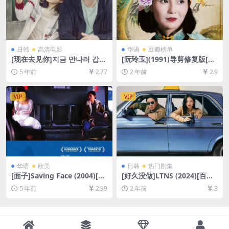
日韩
高清电影
华语
豆瓣榜单
[现在去见你]지금 만나러 갑니
[阮玲玉](1991)导剪修复版[百
다 (2018)[百度网盘+迅雷云盘
度网盘+夸克网盘1080P超清
5 年前
2.77
2 年前
2.9
资源1080P超清未删减][MP4/
未删减资源][网盘在线播放/下
8.6GB][韩语中字]
载][MP4/9.9GB][原声中字]
VIP
VIP
华语
欧美
日韩
热门剧集
[面子]Saving Face (2004)[百
[好久没做]LTNS (2024)[百度
度网盘+夸克网盘1080P超清
网盘+夸克网盘1080P超清未
5 年前
2.99
2 年前
3
未删减资源][网盘在线播放/下
删减资源][网盘在线播放/下
载][MP4/7GB][中文字幕]
载][MP4/14GB][中文字幕]