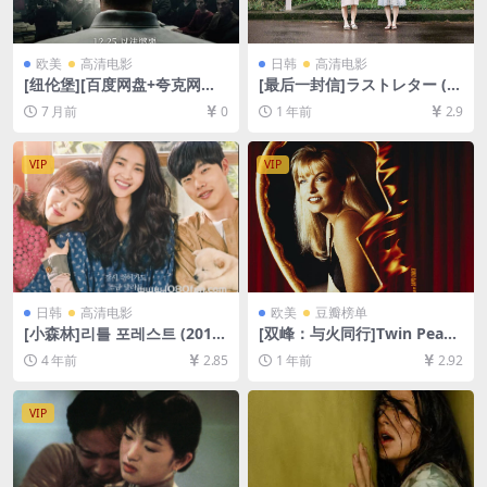
欧美
高清电影
日韩
高清电影
[纽伦堡][百度网盘+夸克网盘4
[最后一封信]ラストレター (2
K超清未删减资源][网盘在线播
020)[百度网盘+夸克网盘1080
7 月前
0
1 年前
2.9
放/下载][MKV/15GB][中文字
P超清未删减资源][网盘在线播
幕]
放/下载][MP4/7.9GB][中文字
幕]
VIP
VIP
日韩
高清电影
欧美
豆瓣榜单
[小森林]리틀 포레스트 (2018)
[双峰：与火同行]Twin Peak
[百度网盘+迅雷云盘资源1080
s: Fire Walk with Me (1992)
4 年前
2.85
1 年前
2.92
P超清未删减][MP4/6.7GB][韩
[百度网盘+夸克网盘1080P超
语中字]
清未删减资源][网盘在线播放/
下载][MP4/9.7GB][中英字幕]
VIP