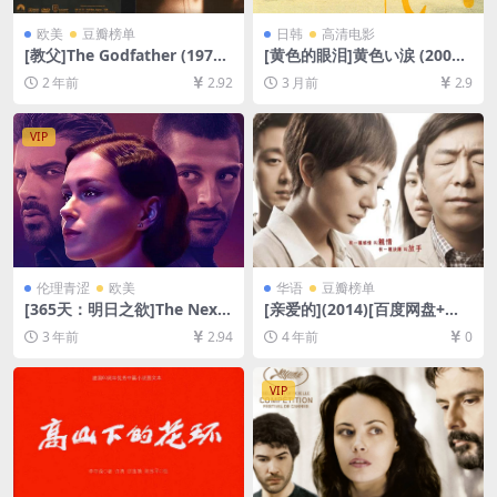
欧美
豆瓣榜单
日韩
高清电影
[教父]The Godfather (1972)
[黄色的眼泪]黄色い涙 (2007)
REMUX洗版[百度网盘+夸克
[百度网盘+夸克网盘1080P超
2 年前
2.92
3 月前
2.9
网盘+迅雷云盘资源1080P超
清未删减资源][网盘在线播放/
清未删减][MP4/14GB][中英
下载][MP4/8.5GB][中文字幕]
字幕]
VIP
伦理青涩
欧美
华语
豆瓣榜单
[365天：明日之欲]The Next
[亲爱的](2014)[百度网盘+迅
365 Days (2022)[百度网盘
雷云盘资源1080P超清未删减]
3 年前
2.94
4 年前
0
+夸克网盘1080P超清未删减
[MP4/8GB][中文字幕]
资源][网盘下载][MP4/6.8GB]
[中英字幕]【手机/平板无法在
VIP
线播放，请使用电脑下载防和
谐压缩包（含解压密码）】