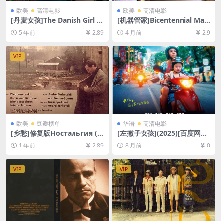
欧美
高清电影
欧美
高清电影
[丹麦女孩]The Danish Girl (2
[机器管家]Bicentennial Man
015)完整版[百度网盘+夸克网
(1999)[百度网盘+夸克网盘10
5 年前
2.89
4 月前
2.9
盘+迅雷云盘资源1080P超清
80P超清未删减资源][网盘在
未删减][MP4/7.2GB][原声双
线播放/下载][MP4/8GB][中英
语字幕]
字幕]
VIP
欧美
豆瓣榜单
华语
高清电影
[乡愁]修复版Ностальгия (1
[左撇子女孩](2025)[百度网盘
983)[百度网盘+夸克网盘+迅
+夸克网盘1080P超清未删减
1 年前
2.89
8 月前
0
雷云盘资源1080P超清未删减]
资源][网盘在线播放/下载][MP
[MP4/8GB][中英字幕]
4/9.6GB][中文字幕]
VIP
VIP