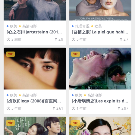
欧美
高清电影
伦理青涩
欧美
[心之石]Hjartasteinn (2016)
[吾栖之肤]La piel que habit
[百度网盘+夸克网盘1080P超
o (2011)[百度网盘+迅雷云盘
3 周前
2.9
5 年前
2.7
清未删减资源][网盘在线播放/
资源1080P超清][MP4/6.3GB]
下载][MP4/8.8GB][中文字幕]
[中英字幕]【视频文件+防和谐
压缩包（含解压密码）】
VIP
VIP
欧美
高清电影
欧美
高清电影
[挽歌]Elegy (2008)[百度网盘
[小唐璜情史]Les exploits d’u
+迅雷云盘资源1080P超清未
n jeune Don Juan (1987)[百
5 年前
2.61
1 年前
2.97
删减][MP4/7.2GB][中英字幕]
度网盘+夸克网盘1080P超清
未删减资源][网盘在线播放/下
载][MP4/6.5GB][中英字幕]
VIP
VIP