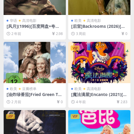
华语
高清电影
欧美
高清电影
[风月](1996)[百度网盘+夸克
[后室]Backrooms (2026)[百
网盘1080P超清未删减资源]
度网盘+夸克网盘1080P超清
2 年前
2.98
3 周前
0
[网盘在线播放/下载][MP4/8.
未删减资源][网盘在线播放/下
6GB][中文字幕]
载][MP4/7.9GB][中英字幕]
VIP
欧美
豆瓣榜单
欧美
高清电影
[油炸绿番茄]Fried Green To
[魔法满屋]Encanto (2021)[百
matoes (1991)[百度网盘+夸
度网盘+迅雷云盘资源1080P
2 月前
0
4 年前
2.83
克网盘1080P超清未删减资源]
超清未删减][MP4/6.4GB][中
[网盘在线播放/下载][MP4/8.
英字幕]
8GB][中英字幕]
VIP
VIP