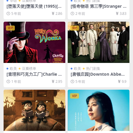
华语
豆瓣榜单
欧美
热门剧集
[堕落天使]墮落天使 (1995)[百
[怪奇物语 第三季]Stranger T
度网盘+迅雷云盘资源1080P
hings Season 3 (2019)[百度
5 年前
2.86
2 年前
3.83
超清未删减][MP4/6.2GB][原
网盘+夸克网盘1080P超清未
声中字]
删减资源][网盘在线播放/下
载][MP4/27GB][中英字幕]
VIP
VIP
欧美
豆瓣榜单
欧美
热门剧集
[查理和巧克力工厂]Charlie a
[唐顿庄园]Downton Abbey
nd the Chocolate Factory
(全6季)[百度网盘+迅雷云盘资
1 年前
2.95
5 年前
9.9
(2005)[百度网盘+夸克网盘10
源1080P超清未删减][MP4/82
80P超清未删减资源][网盘在
GB][中英字幕]
线播放/下载][MP4/7.5GB][中
VIP
英字幕]