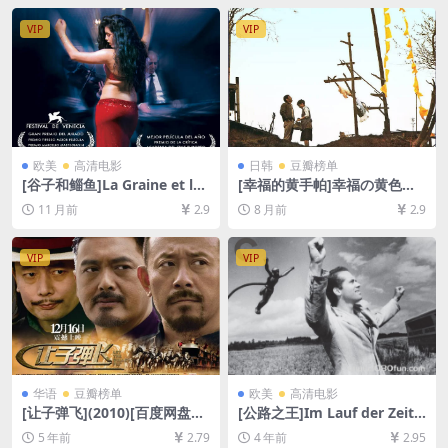
在线播放/下载][MP4/6.9GB]
资源1080P超清未删减][MP4/
[中英字幕]
7.0GB][原声中字]
VIP
VIP
欧美
高清电影
日韩
豆瓣榜单
[谷子和鲻鱼]La Graine et le
[幸福的黄手帕]幸福の黄色い
mulet (2007)[百度网盘+夸克
ハンカチ (1977)[百度网盘+夸
11 月前
2.9
8 月前
2.9
网盘1080P超清未删减资源]
克网盘1080P超清未删减资源]
[网盘在线播放/下载][MP4/9.
[网盘在线播放/下载][MP4/9.
7GB][中英字幕]
9GB][中文字幕]
VIP
VIP
华语
豆瓣榜单
欧美
高清电影
[让子弹飞](2010)[百度网盘
[公路之王]Im Lauf der Zeit
+迅雷云盘资源1080P超清未
(1976)[百度网盘+迅雷云盘资
5 年前
2.79
4 年前
2.95
删减][MP4/8.5GB][中文字幕]
源1080P超清未删减][MP4/11