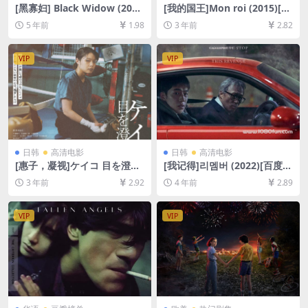
[黑寡妇] Black Widow (202
[我的国王]Mon roi (2015)[百
1)[百度网盘+迅雷云盘资源10
度网盘+夸克网盘1080P超清
5 年前
1.98
3 年前
2.82
80P超清][MP4/7.7GB][中英
未删减资源][网盘在线播放/下
字幕]
载][MP4/8GB][中文字幕]
VIP
VIP
日韩
高清电影
日韩
高清电影
[惠子，凝视]ケイコ 目を澄ま
[我记得]리멤버 (2022)[百度网
せて (2022)[百度网盘+迅雷云
盘+迅雷云盘资源1080P超清
3 年前
2.92
4 年前
2.89
盘资源1080P超清未删减][MP
未删减][MP4/8GB][韩语中字]
4/6GB][日语中字]
VIP
VIP