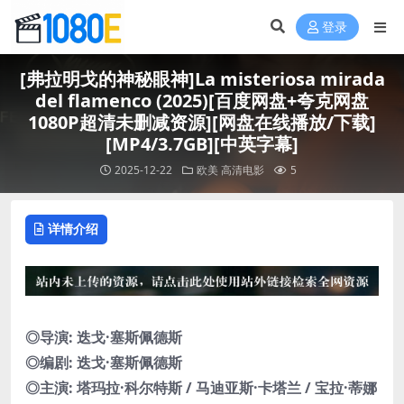
登录
[弗拉明戈的神秘眼神]La misteriosa mirada
del flamenco (2025)[百度网盘+夸克网盘
1080P超清未删减资源][网盘在线播放/下载]
[MP4/3.7GB][中英字幕]
2025-12-22
欧美
高清电影
5
详情介绍
◎导演: 迭戈·塞斯佩德斯
◎编剧: 迭戈·塞斯佩德斯
◎主演: 塔玛拉·科尔特斯 / 马迪亚斯·卡塔兰 / 宝拉·蒂娜