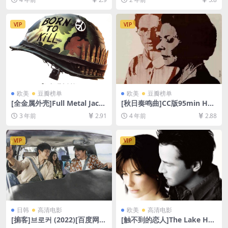
h fägring stor (1995)[百度网
5)[百度网盘+夸克网盘1080P
盘+迅雷云盘资源1080P超清
超清未删减资源][网盘在线播
未删减][MP4/GB][中英字幕]
放/下载][MKV/83GB][特效中
VIP
VIP
字]
欧美
豆瓣榜单
欧美
豆瓣榜单
[全金属外壳]Full Metal Jack
[秋日奏鸣曲]CC版95min Hös
et (1987)[百度网盘+夸克网盘
tsonaten (1978)[百度网盘
3 年前
2.91
4 年前
2.88
1080P超清未删减资源][网盘
+迅雷云盘资源1080P超清未
在线播放/下载][MP4/7.3GB]
删减][MP4/5.8GB][中文字幕]
[中文字幕]
VIP
VIP
日韩
高清电影
欧美
高清电影
[掮客]브로커 (2022)[百度网盘
[触不到的恋人]The Lake Ho
+迅雷云盘资源1080P超清未
use (2006)[百度网盘+迅雷云