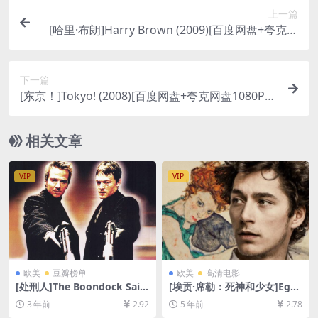
上一篇
[哈里·布朗]Harry Brown (2009)[百度网盘+夸克网
盘1080P超清未删减资源][网盘在线播放/下载][MP
4/7.8GB][中英字幕]
下一篇
[东京！]Tokyo! (2008)[百度网盘+夸克网盘1080P超
清未删减资源][网盘在线播放/下载][MP4/8.2GB][中
文字幕]
相关文章
VIP
VIP
欧美
豆瓣榜单
欧美
高清电影
[处刑人]The Boondock Sain
[埃贡·席勒：死神和少女]Ego
ts (1999)[百度网盘+夸克网盘
n Schiele: Tod und Mädche
3 年前
2.92
5 年前
2.78
1080P超清未删减资源][网盘
n (2016)[百度网盘+迅雷云盘