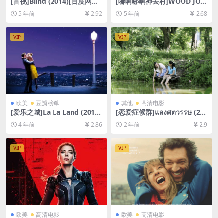
[盲视]Blind (2014)[百度网盘
[哪啊哪啊神去村]WOOD JO
+迅雷云盘资源1080P超清未
B！神去なあなあ日常 (2014)
5 年前
2.92
5 年前
2.68
删减][MP4/6.1GB][中文字幕]
[百度网盘+夸克网盘+迅雷云
盘资源1080P超清未删减][MP
4/7.5GB][日语中字]
VIP
VIP
欧美
豆瓣榜单
其他
高清电影
[爱乐之城]La La Land (2016)
[恋爱症候群]แสงศตวรรษ (20
[百度网盘+迅雷云盘资源1080
06)[百度网盘+夸克网盘1080P
4 年前
2.86
2 年前
2.9
P超清未删减][MP4/9GB][中
超清未删减资源][网盘在线播
英字幕]
放/下载][MP4/7GB][中文字
幕]
VIP
VIP
欧美
高清电影
欧美
高清电影