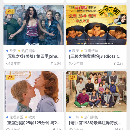
GB][中文字幕]
VIP
VIP
欧美
热门剧集
欧美
豆瓣榜单
[无耻之徒(美版) 第四季]Sha
[三傻大闹宝莱坞]3 Idiots (20
meless Season 4 (2014)[百
09)[百度网盘+迅雷云盘资源1
3 年前
5.04
5 年前
2.87
度网盘+夸克网盘1080P超清
080P超清未删减][MP4/11G
未删减资源][网盘在线播放/下
B][中英字幕]
载][MP4/37GB][中英字幕]
VIP
VIP
伦理青涩
欧美
日韩
热门剧集
[教室别恋]25帧125分钟 与24
[请回答1988]最详注释特效字
帧130 分钟版本一致 Lust oc
幕收藏版응답하라 1988 (201
4 年前
2.9
2 年前
5.8