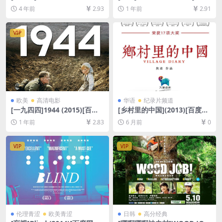
[百度网盘+迅雷云盘资源1080
网盘+夸克网盘1080P超清未
4 年前
2.93
1 年前
2.91
P超清未删减][MP4/6GB][中
删减资源][网盘在线播放/下
英字幕]
载][MP4/10GB][中英字幕]
VIP
欧美
高清电影
华语
纪录片频道
[一九四四]1944 (2015)[百度
[乡村里的中国](2013)[百度网
网盘+夸克网盘1080P超清未
盘+夸克网盘1080P高清未删
1 年前
2.83
6 月前
0
删减资源][网盘在线播放/下
减资源][网盘在线播放/下载]
载][MP4/6.1GB][中文字幕]
[MP4/1GB][中文字幕]
VIP
VIP
伦理青涩
欧美青涩
日韩
高分经典