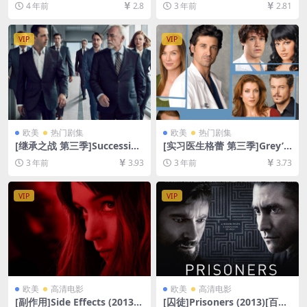
4 年前
2.8
3 年前
2.81
删减][MP4/7GB][韩语中字]
盘资源1080P超清未删减][MP
4/5.9GB][中英字幕]
VIP
VIP
欧美
热门剧集
欧美
热门剧集
[继承之战 第三季]Succession
[实习医生格蕾 第三季]Grey’s
Season 3 (2021)[百度网盘
Anatomy Season 3 (2006)
3 年前
3.93
3 年前
3.73
+夸克网盘资源1080P超清未
[百度网盘+夸克网盘1080P超
删减][MP4/32GB][官方中字]
清未删减资源][网盘在线播放/
下载][MP4/69GB][奈飞官方
VIP
VIP
中字]
欧美
高清电影
欧美
高清电影
[副作用]Side Effects (2013)
[囚徒]Prisoners (2013)[百度