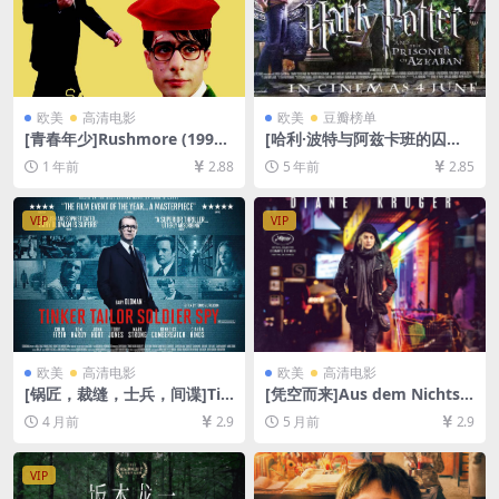
欧美
高清电影
欧美
豆瓣榜单
[青春年少]Rushmore (1998)
[哈利·波特与阿兹卡班的囚徒]
[百度网盘+夸克网盘1080P超
Harry Potter and the Priso
1 年前
2.88
5 年前
2.85
清未删减资源][网盘在线播放/
ner of Azkaban (2004)[百度
下载][MP4/6.5GB][中英字幕]
网盘+迅雷云盘资源1080P超
清未删减][MP4/9.2GB][中英
VIP
VIP
字幕]
欧美
高清电影
欧美
高清电影
[锅匠，裁缝，士兵，间谍]Tin
[凭空而来]Aus dem Nichts
ker Tailor Soldier Spy (201
(2017)[百度网盘+夸克网盘10
4 月前
2.9
5 月前
2.9
1)[百度网盘+夸克网盘1080P
80P超清未删减资源][网盘在
超清未删减资源][网盘在线播
线播放/下载][MP4/7GB][中文
放/下载][MP4/8.5GB][中英字
字幕]
VIP
幕]