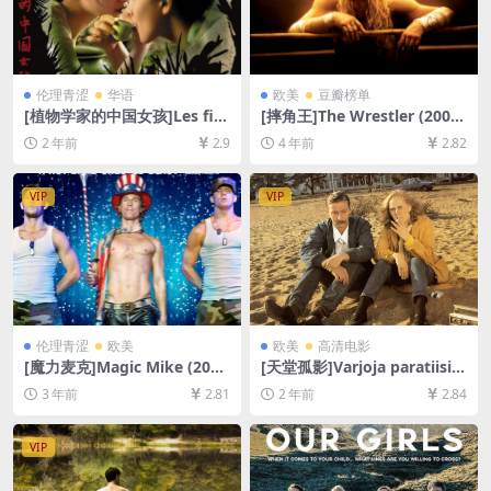
伦理青涩
华语
欧美
豆瓣榜单
[植物学家的中国女孩]Les fill
[摔角王]The Wrestler (2008)
es du botaniste (2006)[百度
[百度网盘+迅雷云盘资源1080
2 年前
2.9
4 年前
2.82
网盘+夸克网盘1080P超清未
P超清未删减][MP4/7GB][中
删减资源][网盘在线播放/下
英字幕]
载][MP4/6GB][中文字幕]
VIP
VIP
伦理青涩
欧美
欧美
高清电影
[魔力麦克]Magic Mike (201
[天堂孤影]Varjoja paratiisiss
2)[百度网盘+夸克网盘1080P
a (1986)[百度网盘+夸克网盘1
3 年前
2.81
2 年前
2.84
超清未删减资源][网盘在线播
080P超清未删减资源][网盘在
放/下载][MP4/6.7GB][中英字
线播放/下载][MP4/4.9GB][中
幕]
文字幕]
VIP