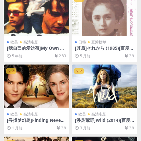
欧美
高清电影
日韩
豆瓣榜单
[我自己的爱达荷]My Own Pri
[其后]それから (1985)[百度网
vate Idaho (1991)[百度网盘
盘+夸克网盘1080P超清未删
5 年前
2.83
5 月前
2.9
+迅雷云盘资源1080P超清未
减资源][网盘在线播放/下载]
删减][MP4/6.6GB][中英字幕]
[MP4/8.5GB][中文字幕]
VIP
VIP
欧美
高清电影
欧美
高清电影
[寻找梦幻岛]Finding Neverl
[涉足荒野]Wild (2014)[百度
and (2004)[百度网盘+夸克网
网盘+夸克网盘1080P超清未
1 月前
2.9
3 月前
2.9
盘1080P超清未删减资源][网
删减资源][网盘在线播放/下
盘在线播放/下载][MP4/6.8G
载][MP4/7.3GB][中英字幕]
B][中英字幕]