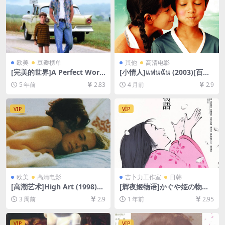
欧美
豆瓣榜单
其他
高清电影
[完美的世界]A Perfect Worl
[小情人]แฟนฉัน (2003)[百度
d (1993)[百度网盘+迅雷云盘
网盘+夸克网盘1080P超清未
5 年前
2.83
4 月前
2.9
资源1080P超清未删减][MP4/
删减资源][网盘在线播放/下
9.2GB][中英字幕]
载][MP4/5.6GB][中文字幕]
VIP
VIP
欧美
高清电影
吉卜力工作室
日韩
[高潮艺术]High Art (1998)
[辉夜姬物语]かぐや姫の物語
[百度网盘+夸克网盘1080P超
(2013)[百度网盘+夸克网盘10
3 周前
2.9
1 年前
2.95
清未删减资源][网盘在线播放/
80P超清未删减资源][网盘在
下载][MP4/6.8GB][中英字幕]
线播放/下载][MP4/9GB][中文
字幕]
VIP
VIP