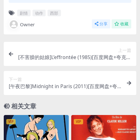
剧情
动作
西部
Owner
分享
收藏
上一篇
[不害臊的姑娘]L’effrontée (1985)[百度网盘+夸克网
盘1080P超清未删减资源][网盘在线播放/下载][MP
4/6GB][中文字幕]
下一篇
[午夜巴黎]Midnight in Paris (2011)[百度网盘+夸
克网盘1080P超清未删减资源][网盘在线播放/下载]
[MP4/5.8GB][中英字幕]
相关文章
VIP
VIP