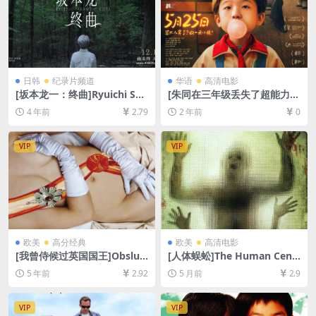
日韩
纪录片频道
华语
高清电影
[坂本龙一：终曲]Ryuichi Sak
[朱同在三年级丢失了超能力]
amoto: CODA (2017)[百度网
(2023)[百度网盘+夸克网盘10
4 年前
2.79
2 年前
0
盘+迅雷云盘资源1080P超清
80P超清未删减资源][网盘在
未删减][MP4/6.5GB][日语中
线播放/下载][MP4/5.6GB][中
字]
文字幕]
VIP
VIP
欧美
高分经典
欧美
高清电影
[我曾侍候过英国国王]Obsluh
[人体蜈蚣]The Human Centi
oval jsem anglického krále
pede (First Sequence) (200
5 年前
2.92
5 月前
2.9
(2006)[百度网盘+迅雷云盘资
9)[百度网盘+夸克网盘1080P
源1080P超清未删减][MP4/7.
超清未删减资源][网盘在线播
8GB][原声中字]
放/下载][MP4/5.5GB][中英字
VIP
VIP
幕]