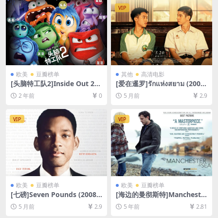
字幕]
VIP
欧美
豆瓣榜单
其他
高清电影
[头脑特工队2]Inside Out 2
[爱在暹罗]รักแห่งสยาม (2007)
(2024)[百度网盘+夸克网盘10
[百度网盘+夸克网盘1080P超
2 年前
0
5 月前
2.9
80P超清未删减资源][网盘在
清未删减资源][网盘在线播放/
线播放/下载][MP4/6.9GB][中
下载][MP4/9.6GB][中文字幕]
英字幕]
VIP
VIP
欧美
豆瓣榜单
欧美
豆瓣榜单
[七磅]Seven Pounds (2008)
[海边的曼彻斯特]Mancheste
[百度网盘+夸克网盘1080P超
r by the Sea (2016)[百度网
5 月前
2.9
5 年前
2.81
清未删减资源][网盘在线播放/
盘+迅雷云盘资源1080P超清
下载][MP4/7.5GB][中文字幕]
未删减][MP4/8.8GB][中英字