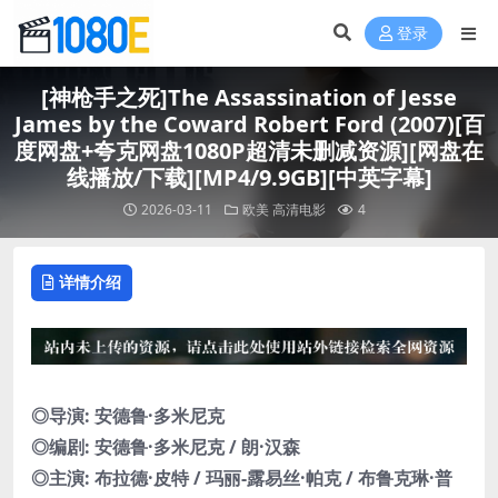
登录
[神枪手之死]The Assassination of Jesse
James by the Coward Robert Ford (2007)[百
度网盘+夸克网盘1080P超清未删减资源][网盘在
线播放/下载][MP4/9.9GB][中英字幕]
2026-03-11
欧美
高清电影
4
详情介绍
◎导演: 安德鲁·多米尼克
◎编剧: 安德鲁·多米尼克 / 朗·汉森
◎主演: 布拉德·皮特 / 玛丽-露易丝·帕克 / 布鲁克琳·普