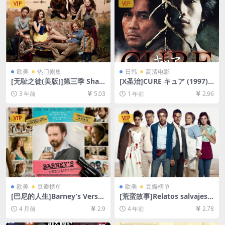
VIP
VIP
欧美
热门剧集
日韩
高清电影
[无耻之徒(美版)]第三季 Sha
[X圣治]CURE キュア (1997)
meless Season 3 (2013)[百
[百度网盘+夸克网盘1080P超
3 年前
5.03
1 年前
2.96
度网盘+夸克网盘1080P超清
清未删减资源][网盘在线播放/
未删减资源][网盘在线播放/下
下载][MP4/7.6GB][中文字幕]
载][MP4/41GB][中英字幕]
VIP
VIP
欧美
豆瓣榜单
欧美
豆瓣榜单
[巴尼的人生]Barney’s Versio
[荒蛮故事]Relatos salvajes
n (2010)[百度网盘+夸克网盘1
(2014)[百度网盘+夸克网盘
4 月前
2.9
4 年前
2.78
080P超清未删减资源][网盘在
+迅雷云盘资源1080P超清未
线播放/下载][MP4/9GB][中英
删减][MP4/8.5GB][中英字幕]