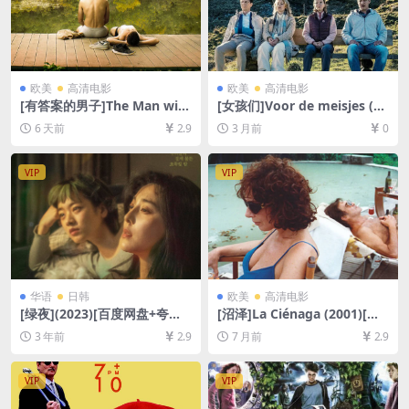
欧美
高清电影
欧美
高清电影
[有答案的男子]The Man with
[女孩们]Voor de meisjes (20
the Answers (2021)[百度网
25)[百度网盘+夸克网盘1080P
6 天前
2.9
3 月前
0
盘+夸克网盘1080P超清未删
超清未删减资源][网盘在线播
减资源][网盘在线播放/下载]
放/下载][MP4/3.7GB][中文字
[MP4/5.4GB][中英字幕]
幕]
VIP
VIP
华语
日韩
欧美
高清电影
[绿夜](2023)[百度网盘+夸克
[沼泽]La Ciénaga (2001)[百
网盘1080P超清未删减资源]
度网盘+夸克网盘1080P超清
3 年前
2.9
7 月前
2.9
[网盘在线播放/下载][MP4/4G
未删减资源][网盘在线播放/下
B][中文字幕]
载][MP4/6.6GB][中文字幕]
VIP
VIP