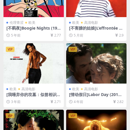
伦理青涩
欧美
欧美
高清电影
[不羁夜]Boogie Nights (199
[不害臊的姑娘]L’effrontée (1
7)[百度网盘+迅雷云盘资源10
985)[百度网盘+夸克网盘1080
5 年前
2.77
5 月前
2.9
80P超清未删减][MP4/9.0GB]
P超清未删减资源][网盘在线播
[中英字幕]
放/下载][MP4/6GB][中文字
幕]
VIP
VIP
欧美
高清电影
欧美
高清电影
[我唾弃你的坟墓：似曾相识]I
[情动假日]Labor Day (2013)
Spit on Your Grave: Deja V
[百度网盘+迅雷云盘资源1080
3 年前
2.71
4 年前
2.82
u (2019)[百度网盘+迅雷云盘
P超清未删减][MP4/6.9GB][中
资源1080P超清未删减][MP4/
英字幕]
9GB][中文字幕]
VIP
VIP