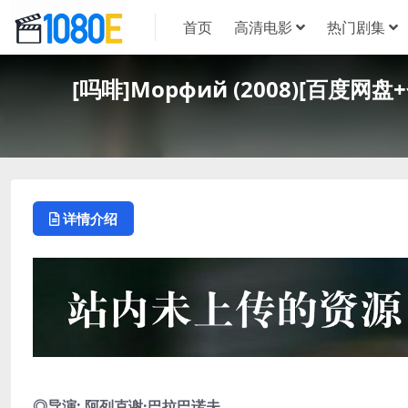
首页
高清电影
热门剧集
[吗啡]Морфий (2008)[百度网
详情介绍
◎导演: 阿列克谢·巴拉巴诺夫