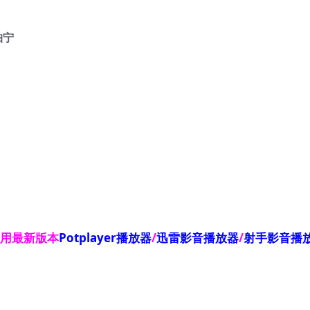
帕宁
使用最新版本
Potplayer播放器
/
迅雷影音播放器
/
射手影音播