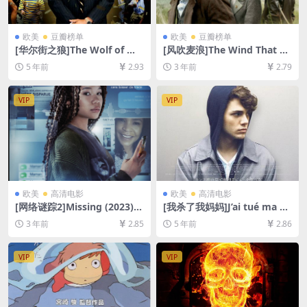
欧美
豆瓣榜单
欧美
豆瓣榜单
[华尔街之狼]The Wolf of Wa
[风吹麦浪]The Wind That Sh
ll Street (2013)[百度网盘+夸
akes the Barley (2006)[百度
5 年前
2.93
3 年前
2.79
克网盘+迅雷云盘资源1080P
网盘+夸克网盘1080P超清未
超清未删减][MP4/9.2GB][中
删减资源][网盘在线播放/下
英字幕]【视频文件+防和谐压
载][MP4/8GB][中英字幕]
VIP
VIP
缩包（含解压密码）】
欧美
高清电影
欧美
高清电影
[网络谜踪2]Missing (2023)
[我杀了我妈妈]J’ai tué ma m
[百度网盘+迅雷云盘资源1080
ère (2009)[百度网盘+迅雷云
3 年前
2.85
5 年前
2.86
P超清未删减][MP4/6GB][中
盘资源1080P超清未删减][MP
英字幕]
4/6.3GB][原声中字]
VIP
VIP