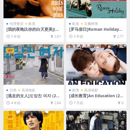
伦理青涩
欧美
欧美
豆瓣榜单
[我的夜晚比你的白天更美](19
[罗马假日]Roman Holiday
89)[百度网盘+迅雷云盘资源1
(1953)[百度网盘+迅雷云盘资
5 年前
2.87
5 年前
2.77
080P超清未删减][MP4/6.6G
源1080P超清未删减][MP4/7.
B][中英字幕]
5GB][中英字幕]
VIP
日韩
高清电影
欧美
高清电影
[逃走的女人]도망친 여자 (202
[成长教育]An Education (20
0)[百度网盘+迅雷云盘资源10
09)[百度网盘+夸克网盘1080P
4 年前
2.84
7 月前
0
80P超清未删减][MP4/5GB]
超清未删减资源][网盘在线播
[韩语中字]
放/下载][MP4/GB][中英字幕]
VIP