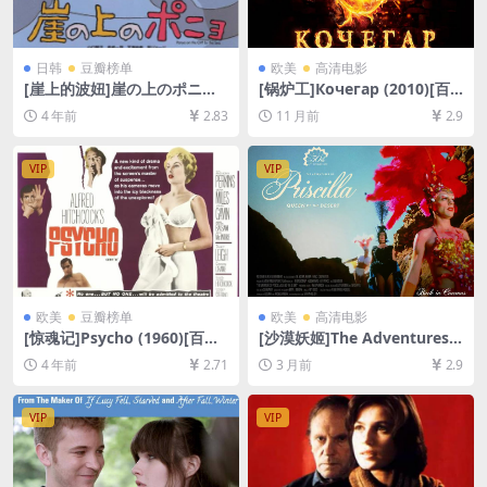
日韩
豆瓣榜单
欧美
高清电影
[崖上的波妞]崖の上のポニョ
[锅炉工]Кочегар (2010)[百
(2008)[百度网盘+迅雷云盘资
度网盘+夸克网盘1080P超清
4 年前
2.83
11 月前
2.9
源1080P超清未删减][MP4/5.
未删减资源][网盘在线播放/下
3GB][日语中字]
载][MP4/5.5GB][中文字幕]
VIP
VIP
欧美
豆瓣榜单
欧美
高清电影
[惊魂记]Psycho (1960)[百度
[沙漠妖姬]The Adventures o
网盘+迅雷云盘资源1080P超
f Priscilla, Queen of the De
4 年前
2.71
3 月前
2.9
清未删减][MP4/7GB][中英字
sert (1994)[百度网盘+夸克网
幕]
盘1080P超清未删减资源][网
盘在线播放/下载][MP4/6.6G
VIP
VIP
B][中英字幕]