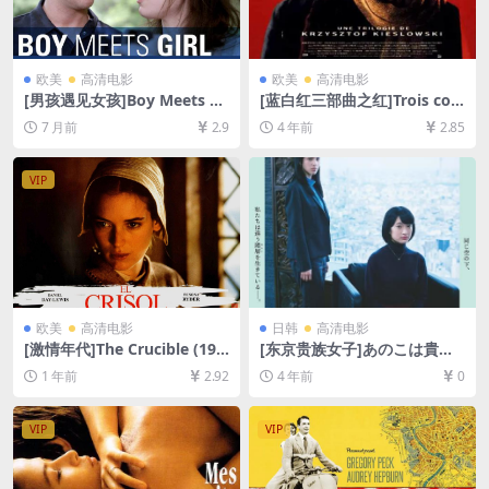
欧美
高清电影
欧美
高清电影
[男孩遇见女孩]Boy Meets Gi
[蓝白红三部曲之红]Trois coul
rl (2014)[百度网盘+夸克网盘
eurs: Rouge (1994)[百度网
7 月前
2.9
4 年前
2.85
1080P超清未删减资源][网盘
盘+迅雷云盘资源1080P超清
在线播放/下载][MP4/6GB][中
未删减][MP4/6.3GB][中文字
英字幕]
幕]
VIP
欧美
高清电影
日韩
高清电影
[激情年代]The Crucible (199
[东京贵族女子]あのこは貴族
6)[百度网盘+夸克网盘1080P
(2021)[百度网盘+迅雷云盘资
1 年前
2.92
4 年前
0
超清未删减资源][网盘在线播
源1080P超清未删减][MP4/7.
放/下载][MP4/8.6GB][中文字
9GB][日语中字]
幕]
VIP
VIP