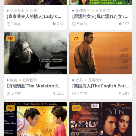
伦理青涩
欧美
伦理青涩
日本青涩
[查泰莱夫人的情人]Lady Cha
[湿濡的女人]風に濡れた女 (2
tterley’s Lover (2015)[百度
016)[百度网盘+夸克网盘+迅
3 年前
2.82
5 年前
2.93
网盘+迅雷云盘资源1080P超
雷云盘资源1080P超清未删减]
清未删减][MP4/5.5GB][中英
[MP4/4.7GB][日语中字]【手
字幕]
机在线无法观看，请下载防和
VIP
VIP
谐压缩包（含解压密码）】
欧美
豆瓣榜单
欧美
豆瓣榜单
[万能钥匙]The Skeleton Key
[英国病人]The English Patie
(2005)[百度网盘+夸克网盘10
nt (1996)[百度网盘+夸克网盘
3 年前
2.92
1 年前
2.91
80P超清未删减资源][网盘在
1080P超清未删减资源][网盘
线播放/下载][MP4/3.4GB][中
在线播放/下载][MP4/11GB]
英字幕]
[中英字幕]
VIP
VIP