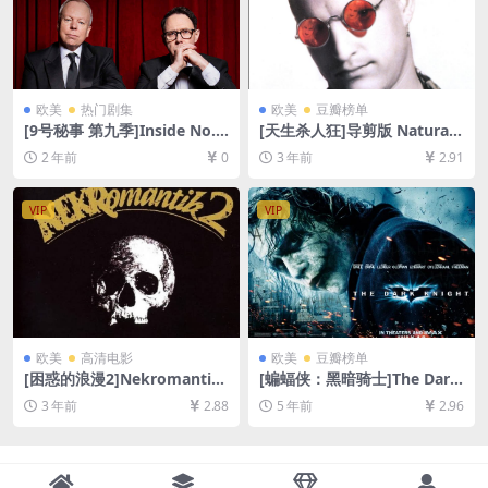
欧美
热门剧集
欧美
豆瓣榜单
[9号秘事 第九季]Inside No. 9
[天生杀人狂]导剪版 Natural
Season 9 (2024)[百度网盘
Born Killers (1994)[百度网盘
2 年前
0
3 年前
2.91
+夸克网盘1080P超清未删减
+迅雷云盘资源1080P超清未
资源][网盘在线播放/下载][MP
删减][MP4/7GB][中英字幕]
4/4.6GB][中文字幕]
VIP
VIP
欧美
高清电影
欧美
豆瓣榜单
[困惑的浪漫2]Nekromantik
[蝙蝠侠：黑暗骑士]The Dark
2 (1991)[百度网盘+夸克网盘1
Knight (2008)[百度网盘+迅
3 年前
2.88
5 年前
2.96
080P超清未删减资源][网盘在
雷云盘资源1080P超清未删减]
线播放/下载][MP4/6.6GB][中
[MP4/9.7GB][中英字幕]
文字幕]