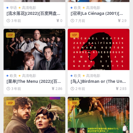
华语
高清电影
欧美
高清电影
[流水落花](2022)[百度网盘
[沼泽]La Ciénaga (2001)[百
+迅雷云盘资源1080P超清未
度网盘+夸克网盘1080P超清
3 年前
0
7 月前
2.9
删减][MP4/5GB][原声粤语中
未删减资源][网盘在线播放/下
字]
载][MP4/6.6GB][中文字幕]
VIP
VIP
欧美
高清电影
欧美
高清电影
[菜单]The Menu (2022)[百度
[鸟人]Birdman or (The Une
网盘+迅雷云盘资源1080P超
xpected Virtue of Ignoranc
3 年前
2.86
2 年前
2.93
清未删减][MP4/7GB][中英字
e) (2014)[百度网盘+夸克网盘
幕]
1080P超清未删减资源][网盘
在线播放/下载][MP4/7.8GB]
VIP
VIP
[中英字幕]