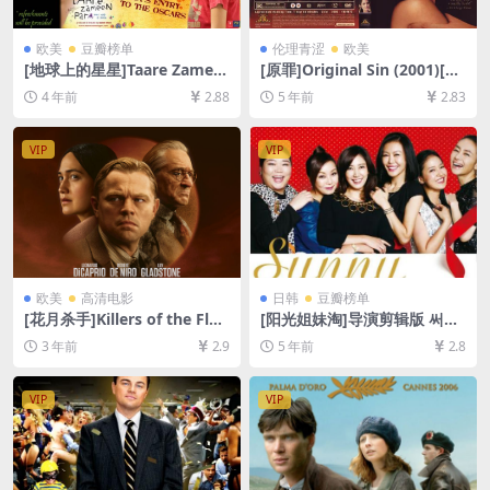
欧美
豆瓣榜单
伦理青涩
欧美
[地球上的星星]Taare Zamee
[原罪]Original Sin (2001)[百
n Par (2007)[百度网盘+迅雷
度网盘+迅雷云盘资源1080P
4 年前
2.88
5 年前
2.83
云盘资源1080P超清未删减]
超清未删减][MP4/6.8GB][中
[MP4/10GB][中文字幕]
英字幕]【视频文件+防和谐压
缩包（含解压密码）】
VIP
VIP
欧美
高清电影
日韩
豆瓣榜单
[花月杀手]Killers of the Flo
[阳光姐妹淘]导演剪辑版 써니
wer Moon (2023)[百度网盘
(2011)[百度网盘+迅雷云盘资
3 年前
2.9
5 年前
2.8
+夸克网盘1080P超清未删减
源1080P超清未删减][MP4/8.
资源][网盘在线播放/下载][MP
7GB][韩语中字]
4/15GB][中英字幕]
VIP
VIP