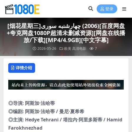
登录
[烟花星期三]چهارشنبه ‌سوری‎ (2006)[百度网盘
+夸克网盘1080P超清未删减资源][网盘在线播
放/下载][MP4/4.9GB][中文字幕]
2026-05-26
欧美
高清电影
7
详情介绍
◎导演: 阿斯加·法哈蒂
◎编剧: 阿斯加·法哈蒂 / 曼尼·夏希希
◎主演: Hedye Tehrani / 塔拉内·阿里多斯蒂 / Hamid
Farokhnezhad