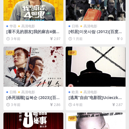
华语
高清电影
日韩
高清电影
[看不见的朋友]我的麻吉4個鬼
[邻居]이웃사람 (2012)[百度网
(2023)[百度网盘+夸克网盘10
盘+夸克网盘1080P超清未删
3 年前
2.97
1 月前
0
80P超清未删减资源][网盘在
减资源][网盘在线播放/下载]
线播放/下载][MP4/4.1GB][中
[MP4/6GB][中文字幕]
文字幕]
VIP
VIP
日韩
高清电影
欧美
高清电影
[杀死福顺]길복순 (2023)[百度
[逃离“自由”电影院]Ucieczka
网盘+迅雷云盘资源1080P超
z kina ‘Wolność’ (1990)[百
3 年前
2.86
4 年前
2.87
清未删减][MP4/8GB][韩语中
度网盘+迅雷云盘资源1080P
字]
超清未删减][MP4/5.2GB][中
文字幕]
VIP