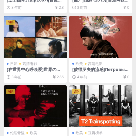
盘+迅雷云盘资源1080P超清
+夸克网盘1080P超清未删减
3 年前
2.8
3 周前
0
未删减][MP4/7GB][中文字幕]
资源][网盘在线播放/下载][MP
4/6.7GB][中文字幕]
VIP
日韩
高清电影
欧美
高清电影
[在世界中心呼唤爱]世界の中
[彼得罗夫的流感]Петровы в
心で、愛をさけぶ (2004)[百
гриппе (2021)[百度网盘+迅
3 年前
2.86
4 年前
0
度网盘+迅雷云盘资源1080P
雷云盘资源1080P超清未删减]
超清未删减][MP4/8GB][日语
[MP4/8GB][中英字幕]
中字]
VIP
VIP
伦理青涩
欧美
欧美
豆瓣榜单