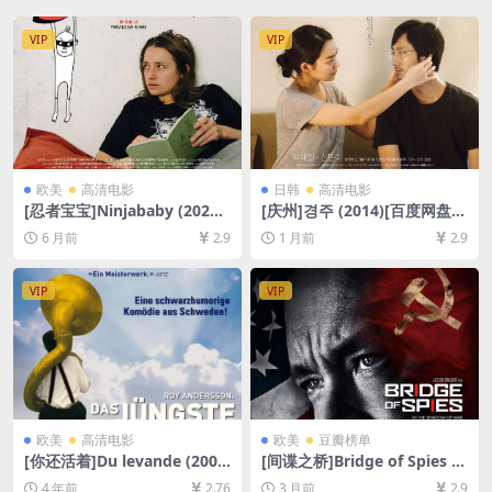
VIP
VIP
欧美
高清电影
日韩
高清电影
[忍者宝宝]Ninjababy (2021)
[庆州]경주 (2014)[百度网盘
[百度网盘+夸克网盘1080P超
+夸克网盘1080P超清未删减
6 月前
2.9
1 月前
2.9
清未删减资源][网盘在线播放/
资源][网盘在线播放/下载][MP
下载][MP4/6.6GB][中文字幕]
4/8.3GB][中文字幕]
VIP
VIP
欧美
高清电影
欧美
豆瓣榜单
[你还活着]Du levande (200
[间谍之桥]Bridge of Spies (2
7)[百度网盘+迅雷云盘资源10
015)[百度网盘+夸克网盘+迅
4 年前
2.76
3 月前
2.9