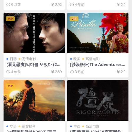
ne (1998)[百度网盘+夸克网盘
011)[百度网盘+迅雷云盘资源
9 月前
2.92
4 年前
2.9
1080P超清未删减资源][网盘
1080P超清未删减][MP4/6G
在线播放/下载][MP4/12GB]
B][中英字幕]
[中英字幕]
VIP
VIP
日韩
高清电影
欧美
高清电影
[看见恶魔]악마를 보았다 (201
[沙漠妖姬]The Adventures o
0)[百度网盘+迅雷云盘资源10
f Priscilla, Queen of the De
4 年前
2.89
3 月前
2.9
80P超清未删减][MP4/9.3GB]
sert (1994)[百度网盘+夸克网
[韩语中字]
盘1080P超清未删减资源][网
盘在线播放/下载][MP4/6.6G
VIP
B][中英字幕]
华语
豆瓣榜单
华语
高清电影
[太阳照常升起](2007)[百度网
[僵尸]殭屍 (2013)[百度网盘