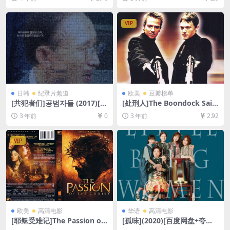
80P超清][MP4/5.9GB][中文
雷云盘1080P超清未删减资源]
字幕]
[网盘在线播放/下载][MP4/8.
9GB][中英字幕]
VIP
日韩
纪录片频道
欧美
豆瓣榜单
[共犯者们]공범자들 (2017)[百
[处刑人]The Boondock Sain
度网盘+夸克网盘1080P超清
ts (1999)[百度网盘+夸克网盘
3 年前
0
3 年前
2.92
未删减资源][网盘在线播放/下
1080P超清未删减资源][网盘
载][MKV/2.3GB][中文字幕]
在线播放/下载][MP4/6.9GB]
[中英字幕]
VIP
欧美
高清电影
华语
高清电影
[耶稣受难记]The Passion of
[孤味](2020)[百度网盘+夸克
the Christ (2004)127min[百
网盘1080P超清未删减资源]