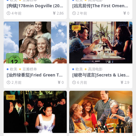
[狗镇]178min Dogville (200
[凶兆前传]The First Omen
3)[百度网盘+迅雷云盘资源10
(2024)[百度网盘+夸克网盘10
4 年前
2.86
2 年前
0
80P超清未删减][MP4/11GB]
80P超清未删减资源][网盘在
[中英字幕]
线播放/下载][MP4/7.5GB][中
英字幕]
VIP
欧美
豆瓣榜单
欧美
高清电影
[油炸绿番茄]Fried Green To
[秘密与谎言]Secrets & Lies
matoes (1991)[百度网盘+夸
(1996)[百度网盘+夸克网盘10
2 月前
0
6 月前
2.9
克网盘1080P超清未删减资源]
80P超清未删减资源][网盘在
[网盘在线播放/下载][MP4/8.
线播放/下载][MP4/9.8GB][中
8GB][中英字幕]
文字幕]
VIP