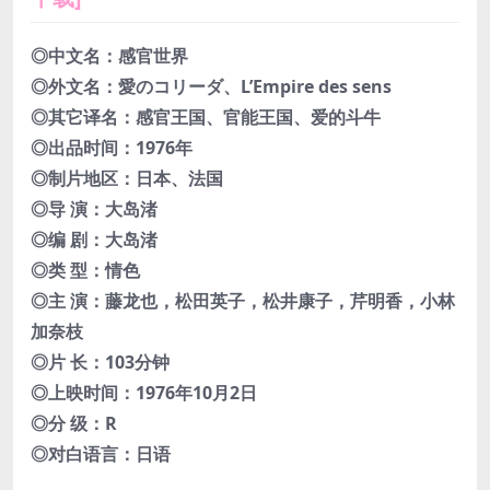
◎中文名：感官世界
◎外文名：愛のコリーダ、L’Empire des sens
◎其它译名：感官王国、官能王国、爱的斗牛
◎出品时间：1976年
◎制片地区：日本、法国
◎导 演：大岛渚
◎编 剧：大岛渚
◎类 型：情色
◎主 演：藤龙也，松田英子，松井康子，芹明香，小林
加奈枝
◎片 长：103分钟
◎上映时间：1976年10月2日
◎分 级：R
◎对白语言：日语