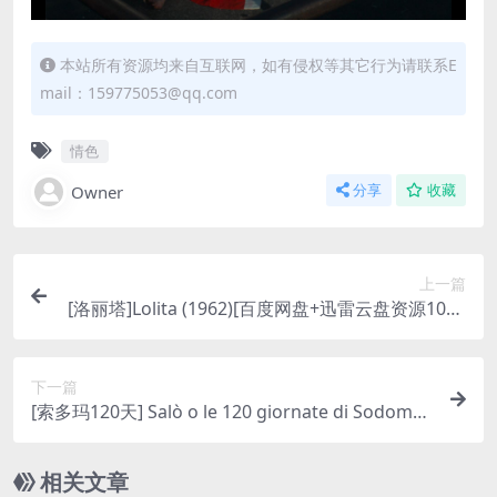
本站所有资源均来自互联网，如有侵权等其它行为请联系E
mail：159775053@qq.com
情色
Owner
分享
收藏
上一篇
[洛丽塔]Lolita (1962)[百度网盘+迅雷云盘资源1080
P超清未删减][MP4/9.4GB][中英字幕]
下一篇
[索多玛120天] Salò o le 120 giornate di Sodoma
(1975)[百度网盘+迅雷云盘资源1080P未删减][MP
4/6.7GB][原声中字]【手机无法在线播放，请下载防
相关文章
和谐压缩包（含解压密码）】