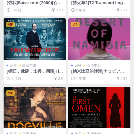
[强我]Baise-moi (2000)[百度
[猜火车2]T2 Trainspotting
网盘+夸克网盘资源1080P超
(2017)[百度网盘+迅雷云盘资
3 年前
2.93
5 年前
2.77
清未删减][MP4/4GB][中文字
源1080P超清未删减][MP4/7.
幕][视频文件+防和谐加密压缩
7GB][中英字幕]
包]
VIP
VIP
欧美
高清电影
日韩
高清电影
[锅匠，裁缝，士兵，间谍]Tin
[纳米比亚的沙漠]ナミビアの
ker Tailor Soldier Spy (201
砂漠 (2024)[百度网盘+夸克网
4 月前
2.9
1 年前
2.99
1)[百度网盘+夸克网盘1080P
盘1080P超清未删减资源][网
超清未删减资源][网盘在线播
盘在线播放/下载][MP4/4GB]
放/下载][MP4/8.5GB][中英字
[中文字幕]
VIP
幕]
欧美
豆瓣榜单
欧美
高清电影