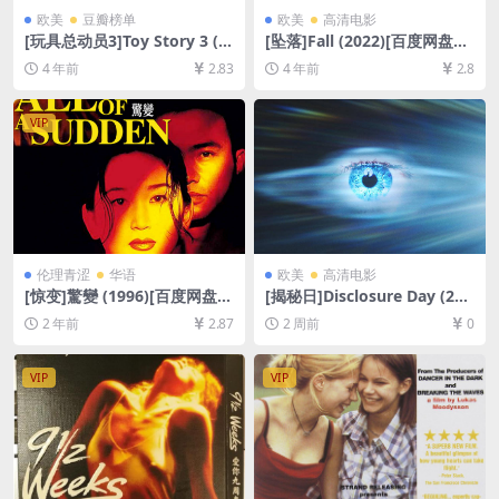
欧美
豆瓣榜单
欧美
高清电影
[玩具总动员3]Toy Story 3 (2
[坠落]Fall (2022)[百度网盘
010)[百度网盘+迅雷云盘资源
+迅雷云盘资源1080P超清未
4 年前
2.83
4 年前
2.8
1080P超清未删减][MP4/6.7G
删减][MP4/6GB][中英字幕]
B][中英字幕]
VIP
伦理青涩
华语
欧美
高清电影
[惊变]驚變 (1996)[百度网盘
[揭秘日]Disclosure Day (202
+夸克网盘1080P超清未删减
6)[百度网盘+夸克网盘1080P
2 年前
2.87
2 周前
0
资源][网盘在线播放/下载][MP
超清未删减资源][网盘在线播
4/6.1GB][粤语中字]
放/下载][MP4/9.6GB][中文字
幕]
VIP
VIP