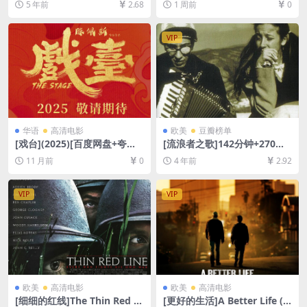
5 年前
2.68
1 周前
0
度网盘+迅雷云盘资源1080P
[网盘在线播放/下载][MP4/4G
超清未删减][MP4/8.1GB][原
B][中文字幕]
声中字]
VIP
华语
高清电影
欧美
豆瓣榜单
[戏台](2025)[百度网盘+夸克
[流浪者之歌]142分钟+270分
网盘1080P/4K超清未删减资
钟双版本 Дом за вешање
11 月前
0
4 年前
2.92
源][网盘在线播放/下载][MK
(1988)[百度网盘+迅雷云盘资
V/5GB/21GB][中文字幕]
源1080P&DVD未删减][MP4/
8.7GB+2.8GB][中文字幕]
VIP
VIP
欧美
高清电影
欧美
高清电影
[细细的红线]The Thin Red Li
[更好的生活]A Better Life (2