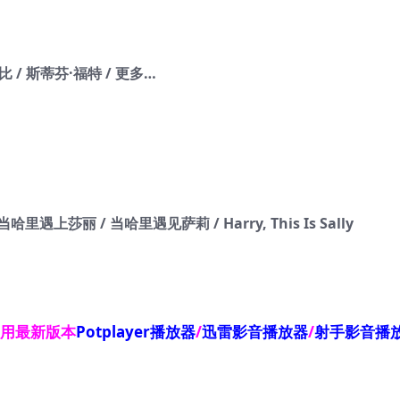
比 / 斯蒂芬·福特 / 更多…
遇上莎丽 / 当哈里遇见萨莉 / Harry, This Is Sally
使用最新版本
Potplayer播放器
/
迅雷影音播放器
/
射手影音播