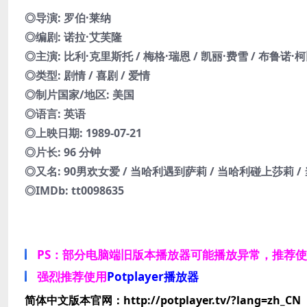
◎导演: 罗伯·莱纳
◎编剧: 诺拉·艾芙隆
◎主演: 比利·克里斯托 / 梅格·瑞恩 / 凯丽·费雪 / 布鲁诺·柯
◎类型: 剧情 / 喜剧 / 爱情
◎制片国家/地区: 美国
◎语言: 英语
◎上映日期: 1989-07-21
◎片长: 96 分钟
◎又名: 90男欢女爱 / 当哈利遇到萨莉 / 当哈利碰上莎莉 / 当哈里
◎IMDb: tt0098635
PS：部分电脑端旧版本播放器可能播放异常，推荐
强烈推荐使用
Potplayer播放器
简体中文版本官网：http://potplayer.tv/?lang=zh_CN