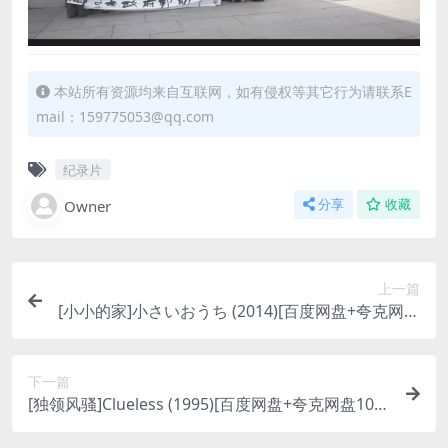
本站所有资源均来自互联网，如有侵权等其它行为请联系E
mail：159775053@qq.com
纪录片
Owner
分享
收藏
上一篇
[小小的家]小さいおうち (2014)[百度网盘+夸克网盘
1080P超清未删减资源][网盘在线播放/下载][MP4/
8.7GB][中文字幕]
下一篇
[独领风骚]Clueless (1995)[百度网盘+夸克网盘108
0P超清未删减资源][网盘在线播放/下载][MP4/6.2G