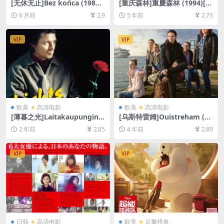
[无休无止]Bez końca (1985)
[重庆森林]重慶森林 (1994)[百
[百度网盘+夸克网盘1080P超
度网盘+迅雷云盘资源1080P
6 月前
2.9
5 年前
2.73
清未删减资源][网盘在线播放/
超清未删减][MP4/6.6GB][原
下载][MP4/7GB][中文字幕]
声中字]
VIP
VIP
欧美
高清电影
欧美
高清电影
[薄暮之光]Laitakaupungin v
[乌斯特雷姆]Ouistreham (20
alot (2006)[百度网盘+夸克网
21)[百度网盘+迅雷云盘资源1
2 年前
2.85
4 年前
2.89
盘1080P超清未删减资源][网
080P超清未删减][MP4/6GB]
盘在线播放/下载][MP4/5.1G
[中文字幕]
B][中文字幕]
VIP
VIP
日韩
高清电影
欧美
豆瓣榜单