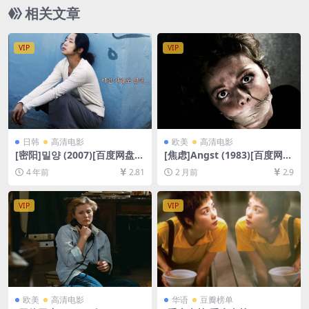
B][中英字幕]
相关文章
VIP
VIP
日韩
高清电影
欧美
高清电影
[密阳]밀양 (2007)[百度网盘
[焦虑]Angst (1983)[百度网盘
+迅雷云盘资源1080P超清未
+夸克网盘1080P超清未删减
4 年前
2.81
2 月前
2.9
删减][MP4/9GB][韩语中字]
资源][网盘在线播放/下载][MP
4/5.9GB][中文字幕]
VIP
VIP
欧美
高清电影
华语
豆瓣榜单