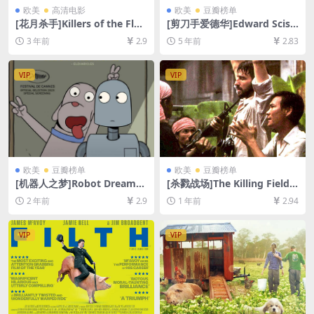
欧美
高清电影
欧美
豆瓣榜单
[花月杀手]Killers of the Flo
[剪刀手爱德华]Edward Sciss
wer Moon (2023)[百度网盘
orhands (1990)[百度网盘+迅
3 年前
2.9
5 年前
2.83
+夸克网盘1080P超清未删减
雷云盘资源1080P超清未删减]
资源][网盘在线播放/下载][MP
[MP4/6.7GB][中英字幕]
4/15GB][中英字幕]
VIP
VIP
欧美
豆瓣榜单
欧美
豆瓣榜单
[机器人之梦]Robot Dreams
[杀戮战场]The Killing Fields
(2023)[百度网盘+夸克网盘10
(1984)[百度网盘+夸克网盘10
2 年前
2.9
1 年前
2.94
80P超清未删减资源][网盘在
80P超清未删减资源][网盘在
线播放/下载][MP4/2.1GB][特
线播放/下载][MP4/9.9GB][中
效中字]
英字幕]
VIP
VIP