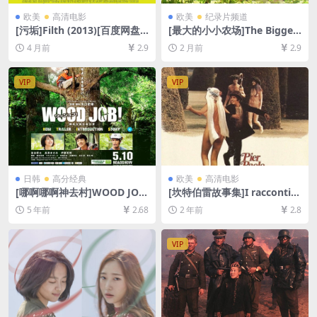
欧美
高清电影
欧美
纪录片频道
[污垢]Filth (2013)[百度网盘
[最大的小小农场]The Bigges
+夸克网盘1080P超清未删减
t Little Farm (2018)[百度网
4 月前
2.9
2 月前
2.9
资源][网盘在线播放/下载][MP
盘+夸克网盘1080P超清未删
4/6GB][中英字幕]
减资源][网盘在线播放/下载]
[MP4/6.7GB][中英字幕]
VIP
VIP
日韩
高分经典
欧美
高清电影
[哪啊哪啊神去村]WOOD JO
[坎特伯雷故事集]I racconti d
B！神去なあなあ日常 (2014)
i Canterbury (1972)[百度网
5 年前
2.68
2 年前
2.8
[百度网盘+夸克网盘+迅雷云
盘+夸克网盘1080P超清未删
盘资源1080P超清未删减][MP
减资源][网盘在线播放/下载]
4/7.5GB][日语中字]
[MP4/7.8GB][中文字幕]
VIP