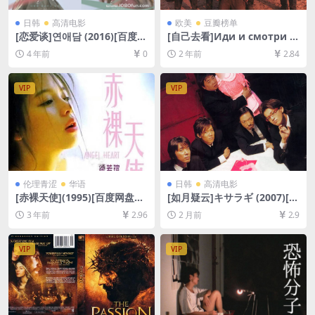
日韩
高清电影
欧美
豆瓣榜单
[恋爱谈]연애담 (2016)[百度网
[自己去看]Иди и смотри (1
盘+迅雷云盘资源1080P超清
985)[百度网盘+夸克网盘1080
4 年前
0
2 年前
2.84
未删减][MP4/5.3GB][韩语中
P超清未删减资源][网盘在线播
字]
放/下载][MP4/9.9GB][中文字
幕]
VIP
VIP
伦理青涩
华语
日韩
高清电影
[赤裸天使](1995)[百度网盘
[如月疑云]キサラギ (2007)[百
+迅雷云盘DVD原盘高清未删
度网盘+夸克网盘1080P超清
3 年前
2.96
2 月前
2.9
减资源][网盘下载][MP4/4.4G
未删减资源][网盘在线播放/下
B][粤语中字]【手机/平板无法
载][MP4/7.3GB][中文字幕]
在线播放，请使用电脑下载防
VIP
VIP
和谐压缩包（含解压密码）】