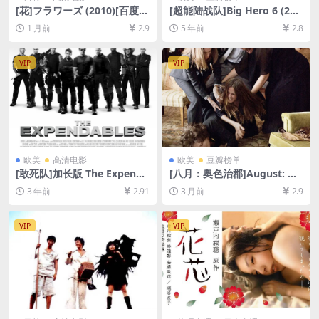
[花]フラワーズ (2010)[百度网
[超能陆战队]Big Hero 6 (201
盘+夸克网盘1080P超清未删
4)[百度网盘+迅雷云盘资源10
1 月前
2.9
5 年前
2.8
减资源][网盘在线播放/下载]
80P超清未删减][MP4/6.6GB]
[MP4/7.5GB][中文字幕]
[中英字幕]
VIP
VIP
欧美
高清电影
欧美
豆瓣榜单
[敢死队]加长版 The Expenda
[八月：奥色治郡]August: Os
bles (2010)[百度网盘+迅雷云
age County (2013)[百度网盘
3 年前
2.91
3 月前
2.9
盘资源1080P超清未删减][MP
+夸克网盘1080P超清未删减
4/3.7GB][中英字幕]
资源][网盘在线播放/下载][MP
4/7.7GB][中英字幕]
VIP
VIP