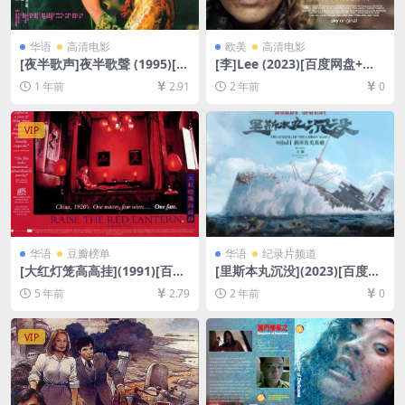
华语
高清电影
欧美
高清电影
[夜半歌声]夜半歌聲 (1995)[百
[李]Lee (2023)[百度网盘+夸
度网盘+夸克网盘1080P超清
克网盘1080P超清未删减资源]
1 年前
2.91
2 年前
0
未删减资源][网盘在线播放/下
[网盘在线播放/下载][MP4/8.
载][MP4/6.8GB][粤语原声中
9GB][中文字幕]
字]
VIP
华语
豆瓣榜单
华语
纪录片频道
[大红灯笼高高挂](1991)[百度
[里斯本丸沉没](2023)[百度网
网盘+夸克网盘+迅雷云盘资源
盘+夸克网盘1080P/4K超清未
5 年前
2.79
2 年前
0
1080P超清未删减][MP4/7.9G
删减资源][网盘在线播放/下
B][中文字幕]
载][MP4/2.6GB/22GB][中文
字幕]
VIP