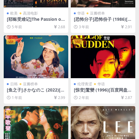
欧美
高清电影
华语
豆瓣榜单
[耶稣受难记]The Passion of
[恐怖分子]恐怖份子 (1986)[百
the Christ (2004)127min[百
度网盘+夸克网盘+迅雷云盘资
5 年前
2.68
3 年前
2.91
度网盘+迅雷云盘资源1080P
源1080P超清未删减][MP4/6
超清未删减][MP4/8.1GB][原
GB][中文字幕]
声中字]
VIP
VIP
日韩
豆瓣榜单
伦理青涩
华语
[鱼之子]さかなのこ (2022)[百
[惊变]驚變 (1996)[百度网盘
度网盘+夸克网盘1080P超清
+夸克网盘1080P超清未删减
1 年前
2.99
2 年前
2.87
未删减资源][网盘在线播放/下
资源][网盘在线播放/下载][MP
载][MP4/9.9GB][中文字幕]
4/6.1GB][粤语中字]
VIP