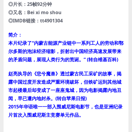
◎片长：25帧92分钟
◎又名：Bei xi mo shou
◎IMDB链接：tt4901304
简介：
本片纪录了“内蒙古能源产业链中一系列工人的劳动和鄂
尔多斯的泡沫经济缩影，折射出中国经济高速发展带来
的矛盾问题，展现人类行为的荒诞。” (转自维基百科)
赵亮执导的《悲兮魔兽》透过蒙古民工采矿的故事，揭
露中国过度开发造成严重环境破坏，但铁矿运到其他城
市起楼最后却变成了一座座鬼城，因为电影揭露内地丑
闻，早已遭内地封杀。(转自苹果日报)
2015年华语唯一一部入围威尼斯电影节，也是亚洲纪录
片首次入围威尼斯主竞赛单元作品。