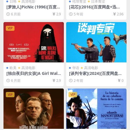
日韩
高清电影
伦理青涩
日本青涩
[梦旅人]PicNic (1996)[百度网
[花芯](2016)[百度网盘+迅雷
盘+夸克网盘1080P超清未删
云盘资源1080P超清未删减]
6 月前
2.9
5 年前
2.96
减资源][网盘在线播放/下载]
[MP4/5.3GB][日语中字]【视
[MP4/4.7GB][中文字幕]
频文件+防和谐压缩包（含解
压密码）】
VIP
欧美
高清电影
华语
高清电影
[独自夜归的女孩]A Girl Walk
[谈判专家](2024)[百度网盘
s Home Alone at Night (20
+夸克网盘1080P超清未删减
6 月前
2.9
2 年前
0
14)[百度网盘+夸克网盘1080P
资源][网盘在线播放/下载][MP
超清未删减资源][网盘在线播
4/6.7GB][粤语中字]
放/下载][MP4/6.2GB][中文字
VIP
VIP
幕]