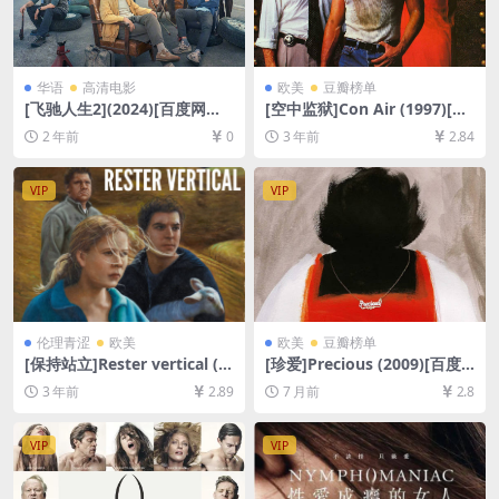
华语
高清电影
欧美
豆瓣榜单
[飞驰人生2](2024)[百度网盘
[空中监狱]Con Air (1997)[百
+夸克网盘1080P超清未删减
度网盘+夸克网盘1080P超清
2 年前
0
3 年前
2.84
资源][网盘在线播放/下载][MP
未删减资源][网盘在线播放/下
4/7.9GB][中文字幕]
载][MP4/7.5GB][中英字幕]
VIP
VIP
伦理青涩
欧美
欧美
豆瓣榜单
[保持站立]Rester vertical (2
[珍爱]Precious (2009)[百度
016)[百度网盘+夸克网盘1080
网盘+夸克网盘1080P超清未
3 年前
2.89
7 月前
2.8
P超清未删减资源][网盘在线播
删减资源][网盘在线播放/下
放/下载][MP4/6GB][中文字
载][MP4/7.2GB][中文字幕]
幕]
VIP
VIP