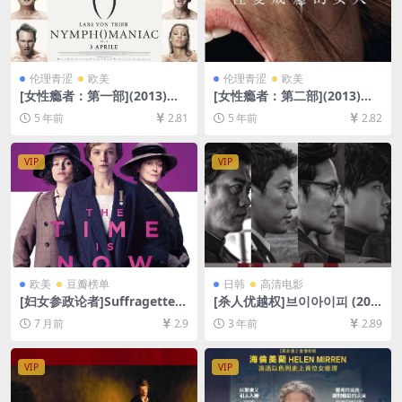
伦理青涩
欧美
伦理青涩
欧美
[女性瘾者：第一部](2013)导
[女性瘾者：第二部](2013)导
演剪辑版[百度网盘+迅雷云盘
演剪辑版[百度网盘+迅雷云盘
5 年前
2.81
5 年前
2.82
资源未删减1080P高清][MP4/
资源未删减1080P高清][MP4/
7.6GB][中英字幕]
11GB][中英字幕]
VIP
VIP
欧美
豆瓣榜单
日韩
高清电影
[妇女参政论者]Suffragette
[杀人优越权]브이아이피 (201
(2015)[百度网盘+夸克网盘10
7)[百度网盘+夸克网盘+迅雷云
7 月前
2.9
3 年前
2.89
80P超清未删减资源][网盘在
盘资源1080P超清未删减][MP
线播放/下载][MP4/8.8GB][中
4/8GB][韩语中字]
英字幕]
VIP
VIP