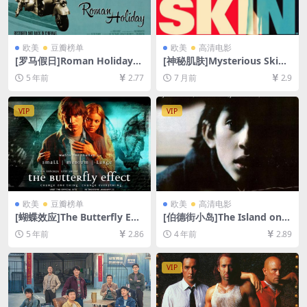
欧美
豆瓣榜单
欧美
高清电影
[罗马假日]Roman Holiday
[神秘肌肤]Mysterious Skin
(1953)[百度网盘+迅雷云盘资
(2004)[百度网盘+夸克网盘10
5 年前
2.77
7 月前
2.9
源1080P超清未删减][MP4/7.
80P超清未删减资源][网盘在
5GB][中英字幕]
线播放/下载][MP4/7GB][中英
字幕]
VIP
VIP
欧美
豆瓣榜单
欧美
高清电影
[蝴蝶效应]The Butterfly Effe
[伯德街小岛]The Island on B
ct (2004)导演剪辑版[百度网
ird Street (1997)[百度网盘
5 年前
2.86
4 年前
2.89
盘+迅雷云盘资源1080P超清
+迅雷云盘资源1080P超清未
未删减][MP4/8.5GB][中英字
删减][MP4/6.6GB][中文字幕]
幕]
VIP