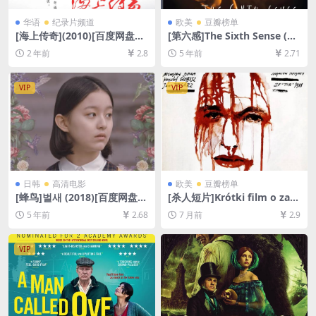
华语
纪录片频道
欧美
豆瓣榜单
[海上传奇](2010)[百度网盘
[第六感]The Sixth Sense (19
+夸克网盘1080P超清未删减
99)[百度网盘+迅雷云盘资源1
2 年前
2.8
5 年前
2.71
资源][网盘在线播放/下载][MP
080P超清未删减][MP4/6.9G
4/8.5GB][中文字幕]
B][中英字幕]
VIP
VIP
日韩
高清电影
欧美
豆瓣榜单
[蜂鸟]벌새 (2018)[百度网盘
[杀人短片]Krótki film o zabi
+迅雷云盘资源1080P超清未
janiu (1988)[百度网盘+夸克
5 年前
2.68
7 月前
2.9
删减][MP4/8.7GB][韩语中字]
网盘1080P超清未删减资源]
[网盘在线播放/下载][MP4/5.
6GB][中文字幕]
VIP