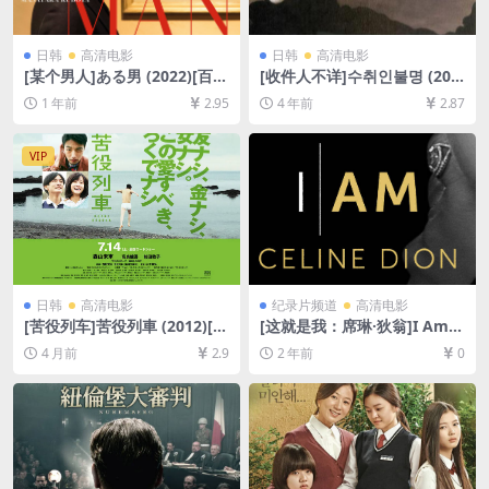
日韩
高清电影
日韩
高清电影
[某个男人]ある男 (2022)[百度
[收件人不详]수취인불명 (200
网盘+夸克网盘1080P超清未
1)[百度网盘+迅雷云盘+夸克网
1 年前
2.95
4 年前
2.87
删减资源][网盘在线播放/下
盘资源1080P超清未删减][MP
载][MP4/8.4GB][中文字幕]
4/7.4GB][韩语中字]
VIP
日韩
高清电影
纪录片频道
高清电影
[苦役列车]苦役列車 (2012)[百
[这就是我：席琳·狄翁]I Am:
度网盘+夸克网盘1080P超清
Celine Dion (2024)[百度网盘
4 月前
2.9
2 年前
0
未删减资源][网盘在线播放/下
+夸克网盘1080P超清未删减
载][MP4/7.6GB][中文字幕]
资源][网盘在线播放/下载][MP
4/6.5GB][官方中字]