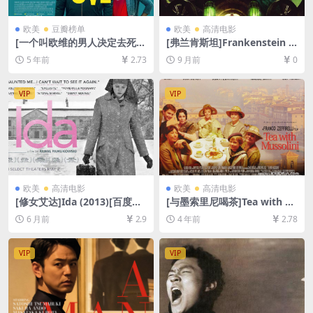
欧美
豆瓣榜单
欧美
高清电影
[一个叫欧维的男人决定去死]E
[弗兰肯斯坦]Frankenstein (2
n man som heter Ove (201
025)[百度网盘+夸克网盘1080
5 年前
2.73
9 月前
0
5)[百度网盘+迅雷云盘资源10
P超清未删减资源][网盘在线播
80P超清未删减][MP4/7.4GB]
放/下载][MP4/10GB][中英字
[原声中字]
幕]
VIP
VIP
欧美
高清电影
欧美
高清电影
[修女艾达]Ida (2013)[百度网
[与墨索里尼喝茶]Tea with M
盘+夸克网盘1080P超清未删
ussolini (1999)[百度网盘+迅
6 月前
2.9
4 年前
2.78
减资源][网盘在线播放/下载]
雷云盘资源1080P超清未删减]
[MP4/5.2GB][中文字幕]
[MP4/7.1GB][中文字幕]
VIP
VIP