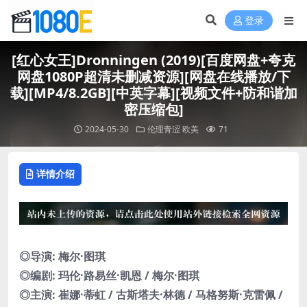
登录
[红心女王]Dronningen (2019)[百度网盘+夸克
网盘1080P超清未删减资源][网盘在线播放/下
载][MP4/8.2GB][中英字幕][视频文件+防和谐加
密压缩包]
2024-05-30
伦理青涩
欧美
71
详情介绍
◎导演: 梅尔·图琪
◎编剧: 玛伦·路易丝·凯恩 / 梅尔·图琪
◎主演: 崔娜·蒂虹 / 古斯塔夫·林德 / 马格努斯·克雷佩 /