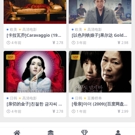
欧美
高清电影
欧美
高清电影
[卡拉瓦乔]Caravaggio (198
[以色列铁娘子]果尔达 Golda
6)[百度网盘+迅雷云盘资源10
(2023)[百度网盘+夸克网盘10
4 年前
2.78
3 年前
2.98
80P超清未删减][MP4/5.7GB]
80P超清未删减资源][网盘在
[中文字幕]
线播放/下载][MP4/5.7GB][中
英字幕]
VIP
VIP
日韩
高清电影
日韩
豆瓣榜单
[亲切的金子]친절한 금자씨 (2
[母亲]마더 (2009)[百度网盘
005)[百度网盘+夸克网盘+迅
+夸克网盘1080P超清未删减
4 年前
2.78
1 年前
2.99
雷云盘资源1080P超清未删减]
资源][网盘在线播放/下载][MP
[MP4/7.5GB][韩语中字]
4/8.7GB][中文字幕]