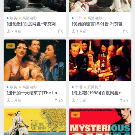
欧美
高清电影
日韩
高清电影
[纽伦堡][百度网盘+夸克网盘4
[优雅的谎言]우아한 거짓말 (2
K超清未删减资源][网盘在线播
014)[百度网盘+夸克网盘1080
7 月前
0
1 月前
0
放/下载][MKV/15GB][中文字
P超清未删减资源][网盘在线播
幕]
放/下载][MP4/7.5GB][中文字
幕]
VIP
VIP
欧美
高清电影
华语
豆瓣榜单
[漫长的一天结束了]The Long
[海上花](1998)[百度网盘+夸
Day Closes (1992)[百度网盘
克网盘1080P超清未删减资源]
3 月前
2.9
4 天前
2.9
+夸克网盘1080P超清未删减
[网盘在线播放/下载][MP4/7.
资源][网盘在线播放/下载][MP
6GB][中文字幕]
4/5.8GB][中英字幕]
VIP
VIP