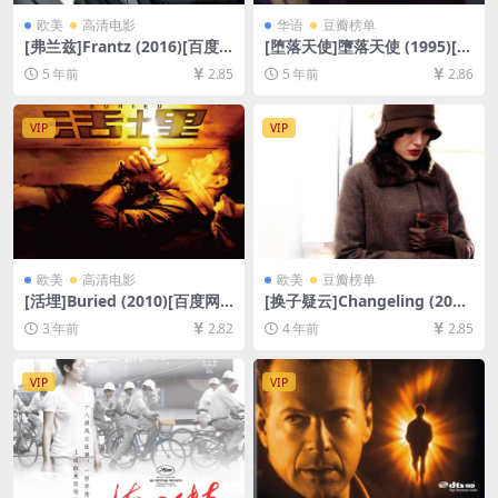
欧美
高清电影
华语
豆瓣榜单
[弗兰兹]Frantz (2016)[百度
[堕落天使]墮落天使 (1995)[百
网盘+迅雷云盘资源1080P超
度网盘+迅雷云盘资源1080P
5 年前
2.85
5 年前
2.86
清未删减][MP4/7.2GB][中英
超清未删减][MP4/6.2GB][原
字幕]
声中字]
VIP
VIP
欧美
高清电影
欧美
豆瓣榜单
[活埋]Buried (2010)[百度网
[换子疑云]Changeling (200
盘+迅雷云盘资源1080P超清
8)[百度网盘+迅雷云盘资源10
3 年前
2.82
4 年前
2.85
未删减][MP4/5GB][中文字幕]
80P超清未删减][MP4/8.6GB]
[中英字幕]
VIP
VIP