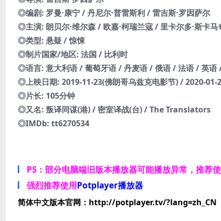
◎编剧: 罗曼·康宁 / 丹尼尔·普雷斯利 / 雷吉斯·罗因萨尔
◎主演: 朗贝尔·维尔森 / 欧嘉·柯瑞兰寇 / 里卡尔多·斯卡马
◎类型: 悬疑 / 惊悚
◎制片国家/地区: 法国 / 比利时
◎语言: 意大利语 / 葡萄牙语 / 丹麦语 / 俄语 / 法语 / 英语
◎上映日期: 2019-11-23(佛朗哥乌兹克电影节) / 2020-01-
◎片长: 105分钟
◎又名: 叛译同谋(港) / 密室译战(台) / The Translators
◎IMDb: tt6270534
PS：部分电脑端旧版本播放器可能播放异常，推荐
强烈推荐使用
Potplayer播放器
简体中文版本官网：http://potplayer.tv/?lang=zh_CN