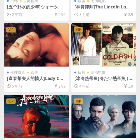
日韩
豆瓣榜单
欧美
高清电影
[五个扑水的少年]ウォーター
[林肯律师]The Lincoln Lawy
ボーイズ (2001)[百度网盘+夸
er (2011)[百度网盘+夸克网盘
2 年前
2.96
3 月前
2.9
克网盘1080P超清未删减资源]
1080P超清未删减资源][网盘
[网盘在线播放/下载][MP4/6G
在线播放/下载][MP4/7.5GB]
B][中文字幕]
[中英字幕]
VIP
VIP
伦理青涩
欧美
日韩
高清电影
[查泰莱夫人的情人]Lady Cha
[冰冷热带鱼]冷たい熱帯魚 (2
tterley’s Lover (1981)[百度
010)[百度网盘+夸克网盘+迅
5 年前
2.92
4 年前
2.9
网盘+夸克网盘+迅雷云盘资源
雷云盘资源1080P超清未删减]
1080P超清未删减][MP4/6.4G
[MP4/9.2GB][日语中字]
B][中英字幕]
VIP
VIP