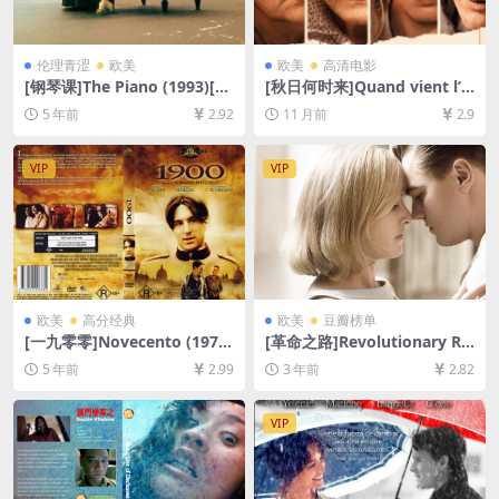
伦理青涩
欧美
欧美
高清电影
[钢琴课]The Piano (1993)[百
[秋日何时来]Quand vient l’a
度网盘+迅雷云盘资源1080P
utomne (2024)[百度网盘+夸
5 年前
2.92
11 月前
2.9
超清未删减][MP4/6.7GB][中
克网盘1080P超清未删减资源]
英字幕]【视频文件+防和谐压
[网盘在线播放/下载][MP4/6.
缩包（含解压密码）】
8GB][中文字幕]
VIP
VIP
欧美
高分经典
欧美
豆瓣榜单
[一九零零]Novecento (1976)
[革命之路]Revolutionary Ro
315min完整版[百度网盘+迅
ad (2008)[百度网盘+夸克网盘
5 年前
2.99
3 年前
2.82
雷云盘资源1080P超清未删减]
1080P超清未删减资源][网盘
[MP4/19GB][中英字幕]
在线播放/下载][MP4/7.6GB]
[中英字幕]
VIP