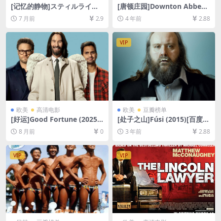
[记忆的静物]スティルライフ
[唐顿庄园]Downton Abbey
オブメモリーズ (2018)[百度
(2019)[百度网盘+迅雷云盘资
7 月前
2.9
4 年前
2.88
网盘+夸克网盘1080P超清未
源1080P超清未删减][MP4/7.
删减资源][网盘下载][MP4/8.2
8GB][中英字幕]
GB][中文字幕]【手机/平板无
VIP
法在线播放，请使用电脑下载
防和谐压缩包（含解压密
码）】
欧美
高清电影
欧美
豆瓣榜单
[好运]Good Fortune (2025)
[处子之山]Fúsi (2015)[百度网
[百度网盘+夸克网盘1080P超
盘+夸克网盘1080P超清未删
8 月前
0
3 年前
2.88
清未删减资源][网盘在线播放/
减资源][网盘在线播放/下载]
下载][MP4/6.6GB][中文字幕]
[MP4/6GB][中文字幕]
VIP
VIP