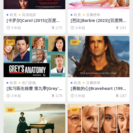
欧美
高清电影
欧美
豆瓣榜单
[卡罗尔]Carol (2015)[百度网
[芭比]Barbie (2023)[百度网
盘+迅雷云盘资源1080P超清
盘+夸克网盘1080P超清未删
5 年前
2.75
3 年前
2.91
未删减][MP4/7.5GB][中英字
减资源][网盘在线播放/下载]
幕]【视频文件+防和谐压缩包
[MP4/7.2GB][中英字幕]
（含解压密码）】
VIP
VIP
欧美
热门剧集
欧美
豆瓣榜单
[实习医生格蕾 第九季]Grey’s
[勇敢的心]Braveheart (1995)
Anatomy Season 9 (2012)
[百度网盘+迅雷云盘资源1080
3 年前
3.79
5 年前
2.87
[百度网盘+夸克网盘1080P超
P超清未删减][MP4/11GB][中
清未删减资源][网盘在线播放/
英字幕]
下载][MP4/67GB][奈飞官方
VIP
VIP
中字]