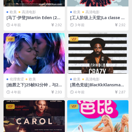
欧美
高清电影
欧美
高清电影
[马丁·伊登]Martin Eden (201
[工人阶级上天堂]La classe o
9)[百度网盘+迅雷云盘资源10
peraia va in paradiso (197
4 年前
2.92
3 年前
2.92
80P超清未删减][MP4/8GB]
1)[百度网盘+迅雷云盘资源10
[中文字幕]
80P超清未删减][MP4/7GB]
[中文字幕]
VIP
VIP
伦理青涩
欧美
欧美
高清电影
[她唇之下]25帧92分钟，与24
[黑色党徒]BlacKkKlansman
帧94分钟版本一致 Below He
(2018)[百度网盘+迅雷云盘资
4 年前
2.93
4 年前
2.87
r Mouth (2016)[百度网盘+迅
源1080P超清未删减][MP4/8
雷云盘资源1080P超清未删减]
GB][中英字幕]
[MP4/5.6GB][中英字幕]【手
VIP
VIP
机无法在线播放，请下载防和
谐压缩包（含解压密码）】