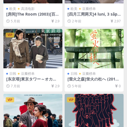
欧美
高清电影
欧美
豆瓣榜单
[房间]The Room (2003)[百度
[四月三周两天]4 luni, 3 săpt
网盘+夸克网盘1080P超清未
ămâni și 2 zile (2007)[百度
5 月前
2.9
2 年前
2.97
删减资源][网盘在线播放/下
网盘+夸克网盘1080P超清未
载][MP4/6.8GB][中英字幕]
删减资源][网盘在线播放/下
载][MP4/7.3GB][中文字幕]
VIP
日韩
豆瓣榜单
日韩
豆瓣榜单
[东京塔]東京タワー～オカン
[萤火之森]蛍火の杜へ (2011)
とボクと、時々、オトン～ (2
[百度网盘+迅雷云盘资源1080
7 月前
2.9
5 年前
0
007)[百度网盘+夸克网盘1080
P超清未删减][MP4/1.8GB][日
P超清未删减资源][网盘在线播
语中字]
放/下载][MP4/10GB][中文字
VIP
VIP
幕]