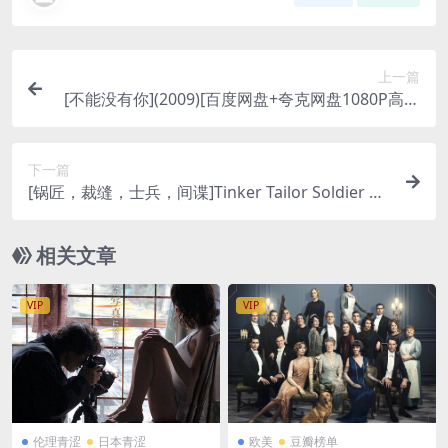
上一篇
[不能没有你](2009)[百度网盘+夸克网盘1080P高清
未删减资源][网盘在线播放/下载][MP4/4.3GB][中文
字幕]
下一篇
[锅匠，裁缝，士兵，间谍]Tinker Tailor Soldier Sp
y (2011)[百度网盘+夸克网盘1080P超清未删减资
源][网盘在线播放/下载][MP4/8.5GB][中英字幕]
相关文章
VIP
VIP
伦理青涩
日本青涩
欧美
豆瓣榜单