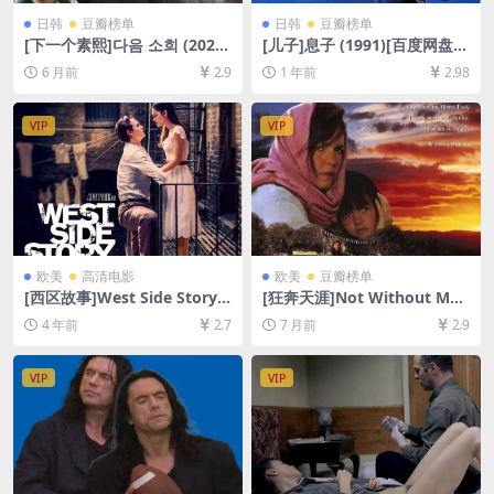
日韩
豆瓣榜单
日韩
豆瓣榜单
[下一个素熙]다음 소희 (2022)
[儿子]息子 (1991)[百度网盘
[百度网盘+夸克网盘1080P超
+夸克网盘1080P超清未删减
6 月前
2.9
1 年前
2.98
清未删减资源][网盘在线播放/
资源][网盘在线播放/下载][MP
下载][MP4/8.7GB][中文字幕]
4/8.7GB][中文字幕]
VIP
VIP
欧美
高清电影
欧美
豆瓣榜单
[西区故事]West Side Story
[狂奔天涯]Not Without My
(2021)[百度网盘+迅雷云盘资
Daughter (1991)[百度网盘
4 年前
2.7
7 月前
2.9
源1080P超清未删减][MP4/10
+夸克网盘1080P超清未删减
GB][中文字幕]
资源][网盘在线播放/下载][MP
4/8.7GB][中文字幕]
VIP
VIP