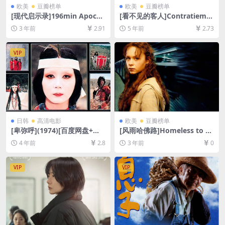
欧美
豆瓣榜单
欧美
豆瓣榜单
[现代启示录]196min Apocal
[看不见的客人]Contratiemp
ypse Now (1979)[百度网盘
o (2016)[百度网盘+迅雷云盘
3 年前
2.91
5 年前
2.73
+夸克网盘+迅雷云盘资源1080
资源1080P超清未删减][MP4/
P超清未删减][MP4/11GB][中
4.7GB][原声中字]
英字幕]
VIP
日韩
高清电影
欧美
豆瓣榜单
[卑弥呼](1974)[百度网盘+迅
[风雨哈佛路]Homeless to H
雷云盘资源1080P超清未删减]
arvard: The Liz Murray Stor
4 年前
2.8
3 年前
0
[MP4/6GB][中文字幕]
y (2003)[百度网盘+夸克网盘1
080P超清资源][网盘在线播
放/下载][MP4/5.7GB][中英字
VIP
VIP
幕]