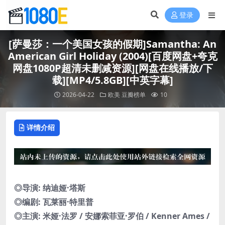
登录
[萨曼莎：一个美国女孩的假期]Samantha: An
American Girl Holiday (2004)[百度网盘+夸克
网盘1080P超清未删减资源][网盘在线播放/下
载][MP4/5.8GB][中英字幕]
2026-04-22
欧美
豆瓣榜单
10
详情介绍
◎导演: 纳迪娅·塔斯
◎编剧: 瓦莱丽·特里普
◎主演: 米娅·法罗 / 安娜索菲亚·罗伯 / Kenner Ames /