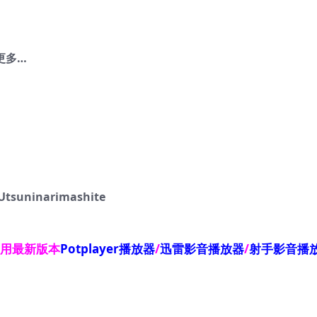
 更多…
suninarimashite
使用最新版本
Potplayer播放器
/
迅雷影音播放器
/
射手影音播