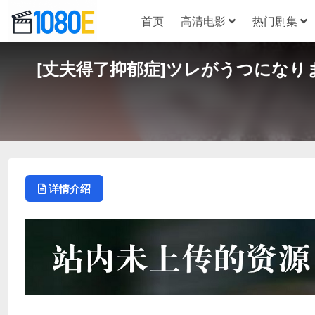
首页
高清电影
热门剧集
[丈夫得了抑郁症]ツレがうつになりまし
详情介绍