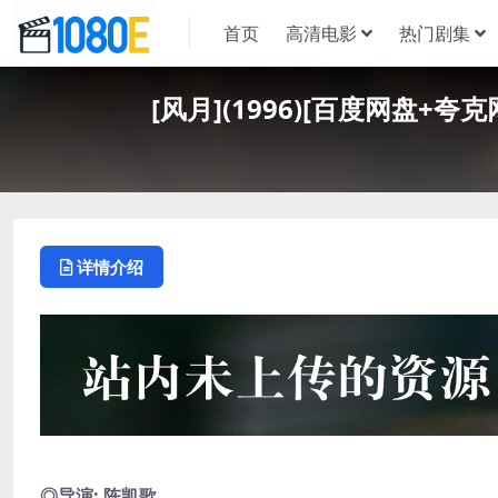
首页
高清电影
热门剧集
[风月](1996)[百度网盘+夸
详情介绍
◎导演: 陈凯歌