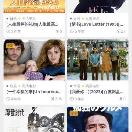
日韩
高清电影
日韩
豆瓣榜单
[人生最棒的礼物]人生最高の
[情书]Love Letter (1995)[百
贈りもの (2021)[百度网盘+夸
度网盘+迅雷云盘资源1080P
3 周前
0
5 年前
2.7
克网盘1080P超清未删减资源]
超清未删减][MP4/7.3GB][日
[网盘在线播放/下载][MP4/3.
语中字]
3GB][中文字幕]
VIP
欧美
高清电影
华语
高清电影
[一件幸福的事]Un heureux é
[我爱你！](2023)[百度网盘
vénement (2011)[百度网盘
+迅雷云盘资源1080P超清未
4 年前
2.96
3 年前
0
+迅雷云盘资源1080P超清未
删减][MKV/2GB][中英字幕]
删减][MP4/6.6GB][中文字幕]
VIP