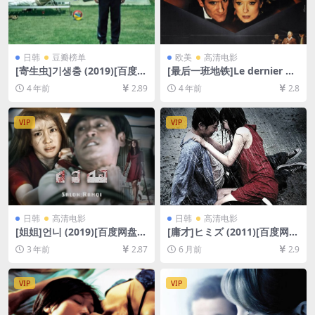
日韩
豆瓣榜单
欧美
高清电影
[寄生虫]기생충 (2019)[百度网
[最后一班地铁]Le dernier m
盘+夸克网盘+迅雷云盘资源10
étro (1980)[百度网盘+迅雷云
4 年前
2.89
4 年前
2.8
80P超清未删减][MP4/8.5GB]
盘资源1080P超清未删减][MP
[韩语中字]
4/8.6GB][中文字幕]
VIP
VIP
日韩
高清电影
日韩
高清电影
[姐姐]언니 (2019)[百度网盘
[庸才]ヒミズ (2011)[百度网盘
+夸克网盘1080P超清未删减
+夸克网盘1080P超清未删减
3 年前
2.87
6 月前
2.9
资源][网盘在线播放/下载][MP
资源][网盘在线播放/下载][MP
4/5.8GB][韩语中字]
4/8.5GB][中文字幕]
VIP
VIP