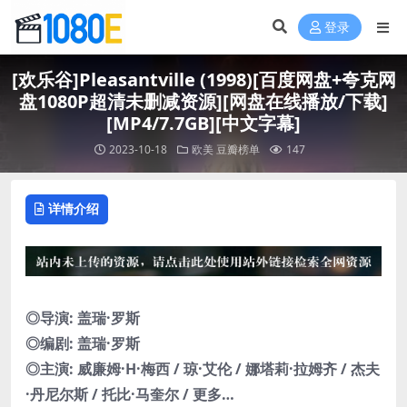
登录
[欢乐谷]Pleasantville (1998)[百度网盘+夸克网
盘1080P超清未删减资源][网盘在线播放/下载]
[MP4/7.7GB][中文字幕]
2023-10-18
欧美
豆瓣榜单
147
详情介绍
◎导演: 盖瑞·罗斯
◎编剧: 盖瑞·罗斯
◎主演: 威廉姆·H·梅西 / 琼·艾伦 / 娜塔莉·拉姆齐 / 杰夫
·丹尼尔斯 / 托比·马奎尔 / 更多…