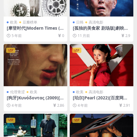
欧美
豆瓣榜单
日韩
高清电影
[摩登时代]Modern Times (1
[孤独的美食家 剧场版]劇映画
936)[百度网盘+迅雷云盘资源
孤独のグルメ (2024)[百度网
5 年前
0
11 月前
2.9
1080P超清未删减][MKV/3.7G
盘+夸克网盘1080P超清未删
B][原声中字]
减资源][网盘在线播放/下载]
[MP4/6.6GB][中文字幕]
VIP
VIP
伦理青涩
欧美
欧美
高清电影
[狗牙]Κυνόδοντας (2009)[百
[珀尔]Pearl (2022)[百度网盘
度网盘+夸克网盘1080P超清
+迅雷云盘资源1080P超清未
4 年前
2.86
4 年前
2.91
未删减资源][网盘在线播放/下
删减][MP4/6.6GB][中英字幕]
载][MP4/6.3GB][中文字幕]
VIP
VIP