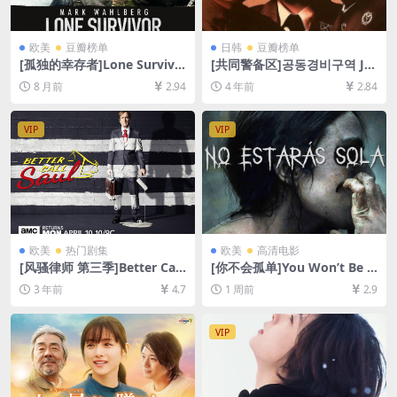
欧美
豆瓣榜单
日韩
豆瓣榜单
[孤独的幸存者]Lone Survivo
[共同警备区]공동경비구역 JS
r (2013)[百度网盘+夸克网盘1
A (2000)[百度网盘+迅雷云盘
8 月前
2.94
4 年前
2.84
080P超清未删减资源][网盘在
资源1080P超清未删减][MP4/
线播放/下载][MP4/10GB][中
7GB][韩语中字]
英字幕]
VIP
VIP
欧美
热门剧集
欧美
高清电影
[风骚律师 第三季]Better Call
[你不会孤单]You Won’t Be A
Saul Season 3 (2017)[百度网
lone (2022)[百度网盘+夸克网
3 年前
4.7
1 周前
2.9
盘+迅雷云盘+阿里云盘资源10
盘1080P超清未删减资源][网
80P超清未删减][MP4/13GB]
盘在线播放/下载][MP4/7.2G
[中英字幕]
B][中文字幕]
VIP