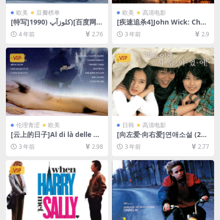
欧美
豆瓣榜单
欧美
高清电影
[特写]کلوزآپ (1990)[百度网盘
[疾速追杀4]John Wick: Chap
+迅雷云盘资源1080P超清未
ter 4 (2023)[百度网盘+迅雷
4 年前
2.76
3 年前
2.9
删减][MP4/6.3GB][中文字幕]
云盘资源1080P超清未删减]
[MP4/10GB][中英字幕]
VIP
VIP
伦理青涩
欧美
日韩
高清电影
[云上的日子]Al di là delle nu
[向左爱·向右爱]연애소설 (200
vole (1995)[百度网盘+夸克网
2)[百度网盘+迅雷云盘资源10
3 年前
2.98
3 年前
2.77
盘DVD9原盘清未删减资源][网
80P超清未删减][MP4/6GB]
盘在线播放/下载][MP4/6.8G
[韩语中字]
B][中文字幕]【手机/平板无法
VIP
在线播放，请使用电脑下载防
和谐压缩包（含解压密码）】