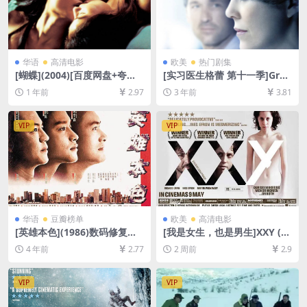
华语
高清电影
欧美
热门剧集
[蝴蝶](2004)[百度网盘+夸克
[实习医生格蕾 第十一季]Gre
网盘1080P超清未删减资源]
y’s Anatomy Season 11 (20
1 年前
2.97
3 年前
3.81
[网盘在线播放/下载][MP4/8.
14)[百度网盘+夸克网盘1080P
6GB][粤语中字]
超清未删减资源][网盘在线播
放/下载][MP4/70GB][奈飞官
VIP
VIP
方中字]
华语
豆瓣榜单
欧美
高清电影
[英雄本色](1986)数码修复版
[我是女生，也是男生]XXY (20
[百度网盘+迅雷云盘资源1080
07)[百度网盘+夸克网盘1080P
4 年前
2.77
2 周前
2.9
P超清未删减][MP4/6.2GB][粤
超清未删减资源][网盘在线播
语中字]
放/下载][MP4/6GB][中文字
幕]
VIP
VIP