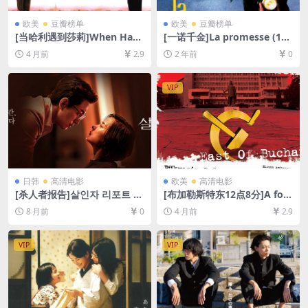
欧美
豆瓣榜单
欧美
豆瓣榜单
[当哈利遇到莎莉]When Harr
[一诺千金]La promesse (199
y Met Sally… (1989)[百度网
6)[百度网盘+夸克网盘1080P
4 月前
2.9
2 年前
0
盘+夸克网盘1080P超清未删
超清未删减资源][网盘在线播
减资源][网盘在线播放/下载]
放/下载][MP4/6.5GB][中文字
[MP4/6.4GB][中英字幕]
幕]
VIP
日韩
高清电影
欧美
高清电影
[杀人者报告]살인자 리포트 (2
[布加勒斯特东12点8分]A fost
025)[百度网盘+夸克网盘1080
sau n-a fost? (2006)[百度网
8 月前
0
4 月前
2.9
P超清未删减资源][网盘在线播
盘+夸克网盘1080P超清未删
放/下载][MP4/2.6GB][中文字
减资源][网盘在线播放/下载]
幕]
[MP4/3.6GB][中文字幕]
VIP
VIP