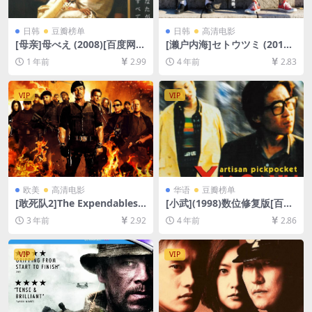
日韩
豆瓣榜单
日韩
高清电影
[母亲]母べえ (2008)[百度网盘
[濑户内海]セトウツミ (2016)
+夸克网盘1080P超清未删减
[百度网盘+迅雷云盘资源1080
1 年前
2.99
4 年前
2.83
资源][网盘在线播放/下载][MP
P超清未删减][MP4/4.5GB][日
4/9.5GB][中文字幕]
语中字]
VIP
VIP
欧美
高清电影
华语
豆瓣榜单
[敢死队2]The Expendables 2
[小武](1998)数位修复版[百度
(2012)[百度网盘+迅雷云盘资
网盘+迅雷云盘资源1080P超
3 年前
2.92
4 年前
2.86
源1080P超清未删减][MP4/6
清未删减][MP4/6.4GB][中文
GB][中英字幕]
字幕]
VIP
VIP