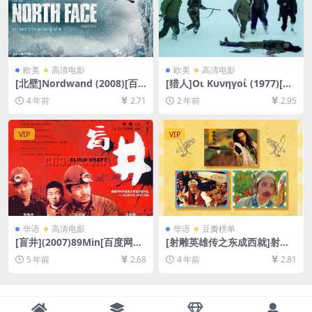
欧美
高清电影
欧美
高清电影
[北壁]Nordwand (2008)[百
[猎人]Οι Κυνηγοί (1977)[百
度网盘+迅雷云盘资源1080P
度网盘+夸克网盘1080P超清
4 年前
2.71
2 年前
2.95
超清未删减][MP4/8.2GB][中
未删减资源][网盘在线播放/下
文字幕]
载][MP4/7.6GB][中文字幕]
VIP
VIP
华语
高清电影
华语
豆瓣榜单
[盲井](2007)89Min[百度网盘
[射雕英雄传之东成西就]射鵰
+迅雷云盘资源1080P高清][M
英雄傳之東成西就 (1993)[百
5 年前
2.68
4 年前
2.81
P4/4.6GB][中文字幕]
度网盘+迅雷云盘资源1080P
超清未删减][MKV/5.5GB][粤
语中字]