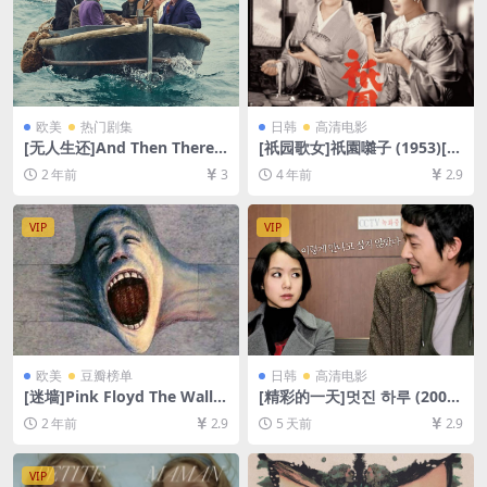
欧美
热门剧集
日韩
高清电影
[无人生还]And Then There
[祇园歌女]祇園囃子 (1953)[百
Were None (2015)[百度网盘
度网盘+迅雷云盘资源1080P
2 年前
3
4 年前
2.9
+夸克网盘1080P超清未删减
超清未删减][MP4/3.7GB][中
资源][网盘在线播放/下载][MP
文字幕]
4/11GB][中英字幕]
VIP
VIP
欧美
豆瓣榜单
日韩
高清电影
[迷墙]Pink Floyd The Wall
[精彩的一天]멋진 하루 (2008)
(1982)[百度网盘+夸克网盘10
[百度网盘+夸克网盘1080P超
2 年前
2.9
5 天前
2.9
80P超清未删减资源][网盘在
清未删减资源][网盘在线播放/
线播放/下载][MP4/5.9GB][中
下载][MP4/8.4GB][中文字幕]
英字幕]
VIP