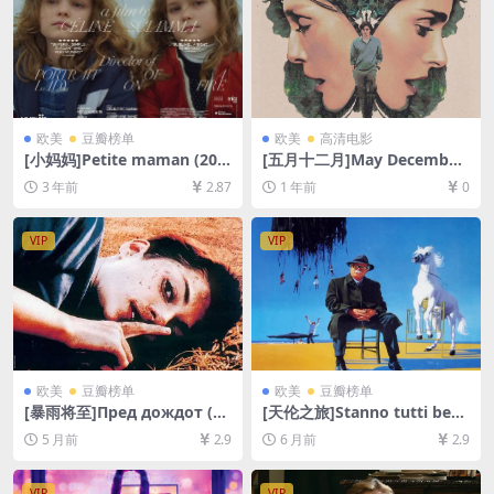
欧美
豆瓣榜单
欧美
高清电影
[小妈妈]Petite maman (202
[五月十二月]May December
1)[百度网盘+夸克网盘1080P
(2023)[百度网盘+夸克网盘10
3 年前
2.87
1 年前
0
超清未删减资源][网盘在线播
80P超清未删减资源][网盘在
放/下载][MP4/4.6GB][中文字
线播放/下载][MP4/7.5GB][中
幕]
英字幕]
VIP
VIP
欧美
豆瓣榜单
欧美
豆瓣榜单
[暴雨将至]Пред дождот (19
[天伦之旅]Stanno tutti bene
94)[百度网盘+夸克网盘1080P
(1990)[百度网盘+夸克网盘10
5 月前
2.9
6 月前
2.9
超清未删减资源][网盘在线播
80P超清未删减资源][网盘在
放/下载][MP4/7GB][中文字
线播放/下载][MP4/8GB][中文
幕]
字幕]
VIP
VIP