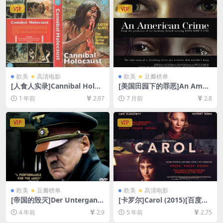
文字幕]
VIP
VIP
欧美
高清电影
欧美
豆瓣榜单
[人食人实录]Cannibal Holoc
[美国田园下的罪恶]An Ameri
aust (1980)[百度网盘+夸克网
can Crime (2007)[百度网盘
1 年前
2.97
7 月前
2.8
盘1080P超清未删减资源][网
+夸克网盘1080P超清未删减
盘在线播放/下载][MP4/6.8G
资源][网盘在线播放/下载][MP
B][中文字幕]
4/6GB][中文字幕]
VIP
VIP
欧美
豆瓣榜单
欧美
高清电影
[帝国的毁灭]Der Untergang
[卡罗尔]Carol (2015)[百度网
(2004)[百度网盘+迅雷云盘资
盘+迅雷云盘资源1080P超清
4 年前
2.9
5 年前
2.75
源1080P超清未删减][MP4/9.
未删减][MP4/7.5GB][中英字