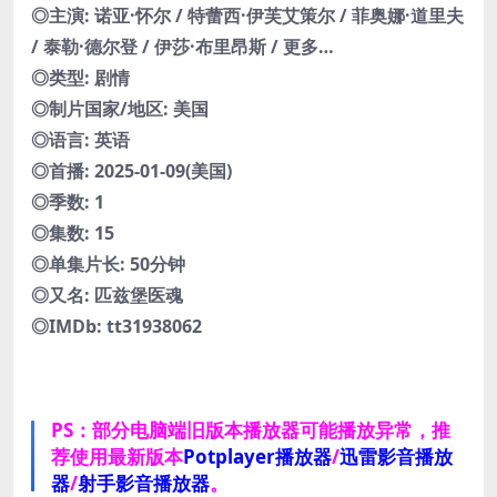
◎主演: 诺亚·怀尔 / 特蕾西·伊芙艾策尔 / 菲奥娜·道里夫
/ 泰勒·德尔登 / 伊莎·布里昂斯 / 更多…
◎类型: 剧情
◎制片国家/地区: 美国
◎语言: 英语
◎首播: 2025-01-09(美国)
◎季数: 1
◎集数: 15
◎单集片长: 50分钟
◎又名: 匹兹堡医魂
◎IMDb: tt31938062
PS：部分电脑端旧版本播放器可能播放异常，推
荐使用最新版本
Potplayer播放器
/
迅雷影音播放
器
/
射手影音播放器
。