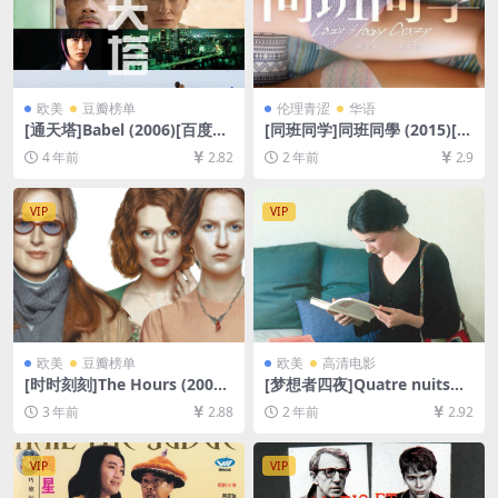
欧美
豆瓣榜单
伦理青涩
华语
[通天塔]Babel (2006)[百度网
[同班同学]同班同學 (2015)[百
盘+迅雷云盘资源1080P超清
度网盘+夸克网盘1080P超清
4 年前
2.82
2 年前
2.9
未删减][MP4/9GB][中文字幕]
未删减资源][网盘下载][MP4/
6.3GB][粤语中字][视频文件
+防和谐加密压缩包]
VIP
VIP
欧美
豆瓣榜单
欧美
高清电影
[时时刻刻]The Hours (2002)
[梦想者四夜]Quatre nuits
[百度网盘+夸克网盘1080P超
d’un rêveur (1971)[百度网盘
3 年前
2.88
2 年前
2.92
清未删减资源][网盘在线播放/
+夸克网盘1080P超清未删减
下载][MP4/7.3GB][中英字幕]
资源][网盘在线播放/下载][MP
4/5.4GB][中文字幕]
VIP
VIP