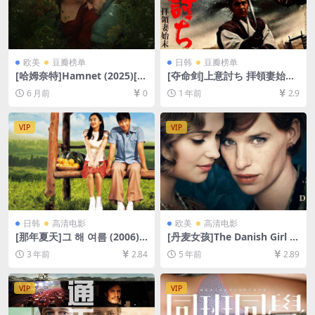
欧美
豆瓣榜单
日韩
豆瓣榜单
[哈姆奈特]Hamnet (2025)[百
[夺命剑]上意討ち 拝領妻始末
度网盘+夸克网盘4K超清未删
(1967)[百度网盘+夸克网盘10
6 月前
0
1 年前
2.9
减资源][网盘在线播放/下载]
80P超清资源][网盘在线播放/
[MP4/11GB][中英字幕]
下载][MP4/8.4GB][中文字幕]
VIP
VIP
日韩
高清电影
欧美
高清电影
[那年夏天]그 해 여름 (2006)
[丹麦女孩]The Danish Girl (2
[百度网盘+迅雷云盘资源1080
015)完整版[百度网盘+夸克网
3 年前
2.84
5 年前
2.89
P超清未删减][MP4/6.9GB][韩
盘+迅雷云盘资源1080P超清
语中字]
未删减][MP4/7.2GB][原声双
语字幕]
VIP
VIP