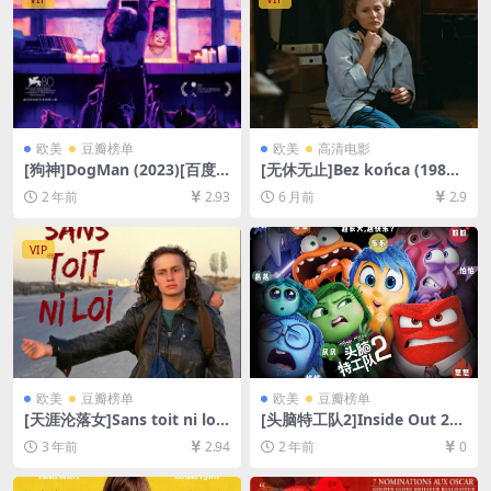
欧美
豆瓣榜单
欧美
高清电影
[狗神]DogMan (2023)[百度
[无休无止]Bez końca (1985)
网盘+夸克网盘1080P超清未
[百度网盘+夸克网盘1080P超
2 年前
2.93
6 月前
2.9
删减资源][网盘在线播放/下
清未删减资源][网盘在线播放/
载][MP4/7.7GB][中英字幕]
下载][MP4/7GB][中文字幕]
VIP
欧美
豆瓣榜单
欧美
豆瓣榜单
[天涯沦落女]Sans toit ni loi
[头脑特工队2]Inside Out 2
(1985)[百度网盘+夸克网盘10
(2024)[百度网盘+夸克网盘10
3 年前
2.94
2 年前
0
80P超清未删减资源][网盘在
80P超清未删减资源][网盘在
线播放/下载][MP4/6.8GB][中
线播放/下载][MP4/6.9GB][中
文字幕]
英字幕]