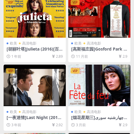
VIP
VIP
欧美
高清电影
欧美
高清电影
[胡丽叶塔]Julieta (2016)[百
[高斯福庄园]Gosford Park (2
度网盘+夸克网盘1080P超清
001)[百度网盘+夸克网盘1080
1 年前
2.89
11 月前
2.9
未删减资源][网盘在线播放/下
P超清未删减资源][网盘在线播
载][MP4/6.5GB][中文字幕]
放/下载][MP4/8.9GB][中英字
幕]
VIP
VIP
欧美
高清电影
欧美
高清电影
[一夜迷情]Last Night (2010)
[烟花星期三]چهارشنبه ‌سوری‎
[百度网盘+夸克网盘1080P超
(2006)[百度网盘+夸克网盘10
3 年前
2.92
3 月前
2.9
清未删减资源][网盘在线播放/
80P超清未删减资源][网盘在
下载][MP4/5.9GB][中文字幕]
线播放/下载][MP4/4.9GB][中