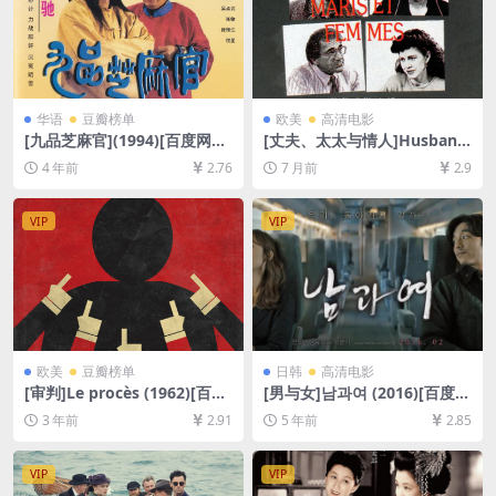
华语
豆瓣榜单
欧美
高清电影
[九品芝麻官](1994)[百度网盘
[丈夫、太太与情人]Husband
+迅雷云盘资源1080P超清][M
s and Wives (1992)[百度网
4 年前
2.76
7 月前
2.9
P4/7GB][粤语中字]
盘+夸克网盘1080P超清未删
减资源][网盘在线播放/下载]
[MP4/7GB][中英字幕]
VIP
VIP
欧美
豆瓣榜单
日韩
高清电影
[审判]Le procès (1962)[百度
[男与女]남과여 (2016)[百度网
网盘+夸克网盘1080P超清未
盘+迅雷云盘资源1080P超清
3 年前
2.91
5 年前
2.85
删减资源][网盘在线播放/下
未删减][MP4/6.6GB][韩语中
载][MP4/7.7GB][中文字幕]
字]
VIP
VIP