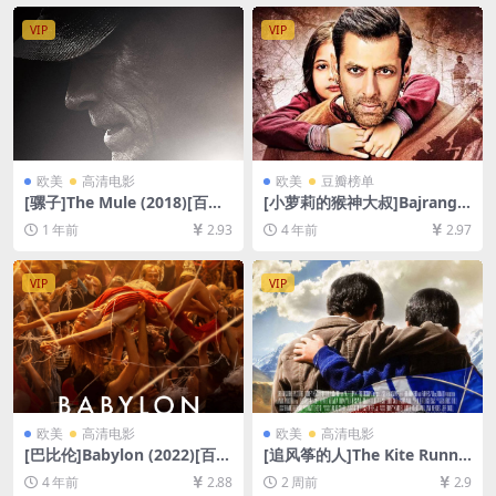
8GB][中英字幕]
幕]【视频文件+防和谐压缩包
（含解压密码）】
VIP
VIP
欧美
高清电影
欧美
豆瓣榜单
[骡子]The Mule (2018)[百度
[小萝莉的猴神大叔]Bajrangi
网盘+夸克网盘1080P超清未
Bhaijaan (2015)[百度网盘+迅
1 年前
2.93
4 年前
2.97
删减资源][网盘在线播放/下
雷云盘资源1080P超清未删减]
载][MP4/7.9GB][中英字幕]
[MP4/11GB][中文字幕]
VIP
VIP
欧美
高清电影
欧美
高清电影
[巴比伦]Babylon (2022)[百度
[追风筝的人]The Kite Runne
网盘+迅雷云盘资源1080P超
r (2007)[百度网盘+夸克网盘1
4 年前
2.88
2 周前
2.9
清未删减][MP4/11GB][中英
080P超清未删减资源][网盘在