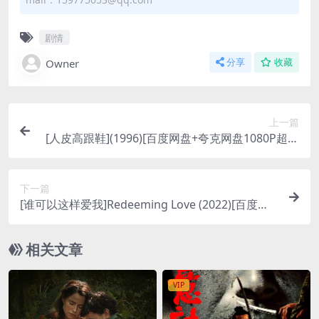
剧情
Owner
分享
收藏
上一篇
[人皮高跟鞋](1996)[百度网盘+夸克网盘1080P超清
未删减资源][网盘下载][MP4/5.8GB][粤语中字]【手
机/平板无法在线播放，请使用电脑下载防和谐压缩
下一篇
包（含解压密码）】
[谁可以这样爱我]Redeeming Love (2022)[百度网
盘+夸克网盘1080P超清未删减资源][网盘在线播放/
下载][MP4/8.8GB][中文字幕]
相关文章
VIP