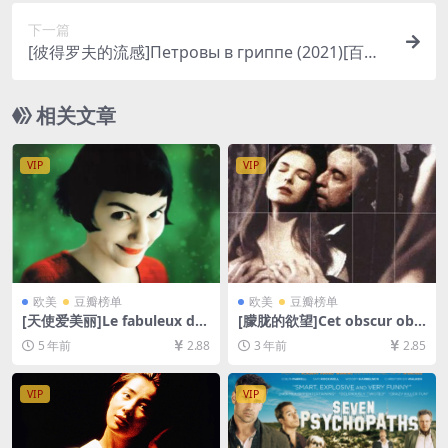
字幕]
下一篇
[彼得罗夫的流感]Петровы в гриппе (2021)[百度
网盘+迅雷云盘资源1080P超清未删减][MP4/8GB]
[中英字幕]
相关文章
VIP
VIP
欧美
豆瓣榜单
欧美
豆瓣榜单
[天使爱美丽]Le fabuleux des
[朦胧的欲望]Cet obscur obje
tin d’Amélie Poulain (2001)
t du désir (1977)[百度网盘
5 年前
2.88
3 年前
2.85
[百度网盘+迅雷云盘资源1080
+夸克网盘1080P超清未删减
P超清未删减][MP4/8.0GB][中
资源][网盘在线播放/下载][MP
法字幕]
4/6.3GB][中文字幕]
VIP
VIP