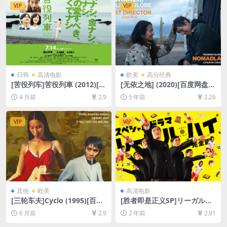
文字幕]
VIP
VIP
日韩
高清电影
欧美
高分经典
[苦役列车]苦役列車 (2012)[百
[无依之地] (2020)[百度网盘
度网盘+夸克网盘1080P超清
+迅雷云盘资源1080P超清未
4 月前
2.9
5 年前
2.26
未删减资源][网盘在线播放/下
删减][MP4/6.4GB][特效中英
载][MP4/7.6GB][中文字幕]
字幕]
VIP
VIP
其他
欧美
高清电影
[三轮车夫]Cyclo (1995)[百度
[胜者即是正义SP]リーガル・
网盘+夸克网盘1080P超清未
ハイSP (2013)[百度网盘+夸克
6 月前
2.9
2 年前
2.91
删减资源][网盘在线播放/下
网盘1080P超清未删减资源]
载][MP4/7.7GB][中文字幕]
[网盘在线播放/下载][MP4/7.