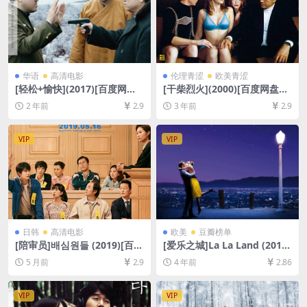
华语
高清电影
伦理青涩
欧美青涩
[轻松+愉快](2017)[百度网盘
[干柴烈火](2000)[百度网盘
+夸克网盘1080P超清未删减
+夸克网盘1080P超清未删减
2 年前
2.9
3 年前
2.9
资源][网盘在线播放/下载][MP
资源][网盘在线播放/下载][MP
4/6.3GB][中文字幕]
4/5.2GB][港版中字][视频文件
+防和谐加密压缩包]
VIP
VIP
日韩
高清电影
欧美
豆瓣榜单
[陪审员]배심원들 (2019)[百度
[爱乐之城]La La Land (2016)
网盘+夸克网盘1080P超清未
[百度网盘+迅雷云盘资源1080
5 月前
2.9
4 年前
2.86
删减资源][网盘在线播放/下
P超清未删减][MP4/9GB][中
载][MP4/7GB][中文字幕]
英字幕]
VIP
VIP