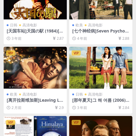
日韩
高清电影
欧美
高清电影
[天国车站]天国の駅 (1984)[百
[七个神经病]Seven Psychop
度网盘+夸克网盘1080P超清
aths (2012)[百度网盘+迅雷云
3 年前
2.87
4 年前
2.88
未删减资源][网盘在线播放/下
盘资源1080P超清未删减][MP
载][MP4/8.4GB][日语中字]
4/7GB][中英字幕]
VIP
VIP
欧美
高清电影
日韩
高清电影
[离开拉斯维加斯]Leaving La
[那年夏天]그 해 여름 (2006)
s Vegas (1995)[百度网盘+夸
[百度网盘+迅雷云盘资源1080
2 月前
2.9
3 年前
2.84
克网盘1080P超清未删减资源]
P超清未删减][MP4/6.9GB][韩
[网盘在线播放/下载][MP4/7.
语中字]
5GB][中文字幕]
VIP
VIP