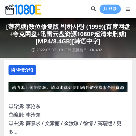
登录
[薄荷糖]数位修复版 박하사탕 (1999)[百度网盘
+夸克网盘+迅雷云盘资源1080P超清未删减]
[MP4/8.4GB][韩语中字]
2022-05-07
日韩
豆瓣榜单
402
详情介绍
◎导演: 李沧东
◎编剧: 李沧东
◎主演: 薛景求 / 文素丽 / 金汝珍 / 徐情 / 高瑞熙 / 更
多…