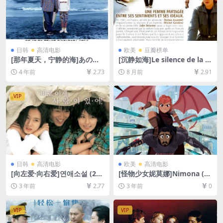
日韩
高清电影
欧美
豆瓣榜单
[那年夏天，宁静的海]あの
[沉静如海]Le silence de la m
夏、いちばん静かな海。 (199
er (2004)[百度网盘+夸克网盘
4 年前
2.73
8 月前
2.91
1)[百度网盘+迅雷云盘资源10
1080P超清未删减资源][网盘
80P超清未删减][MP4/6.5GB]
在线播放/下载][MP4/7.8GB]
[日语中字]
[中文字幕]
VIP
日韩
高清电影
欧美
高清电影
[向左爱·向右爱]연애소설 (200
[怪物少女妮莫娜]Nimona (20
2)[百度网盘+迅雷云盘资源10
23)[百度网盘+迅雷云盘资源1
3 年前
2.77
3 年前
0
80P超清未删减][MP4/6GB]
080P超清未删减][MP4/2GB]
[韩语中字]
[中英字幕]
VIP
VIP