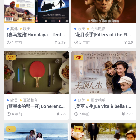
其他
欧美
欧美
高清电影
[喜马拉雅]Himalaya – l’enfa
[花月杀手]Killers of the Flo
nce d’un chef (1999)[百度网
wer Moon (2023)[百度网盘
1 年前
2.99
3 年前
2.9
盘+夸克网盘1080P超清未删
+夸克网盘1080P超清未删减
减资源][网盘在线播放/下载]
资源][网盘在线播放/下载][MP
[MP4/7GB][中文字幕]
4/15GB][中英字幕]
VIP
VIP
欧美
豆瓣榜单
欧美
豆瓣榜单
[彗星来的那一夜]Coherence
[美丽人生]La vita è bella (19
(2013)[百度网盘+迅雷云盘资
97)[百度网盘+迅雷云盘资源1
4 年前
2.8
5 年前
2.77
源1080P超清未删减][MP4/5.
080P超清未删减][MP4/7.5G
6GB][中英字幕]
B][原声中字]
VIP
VIP