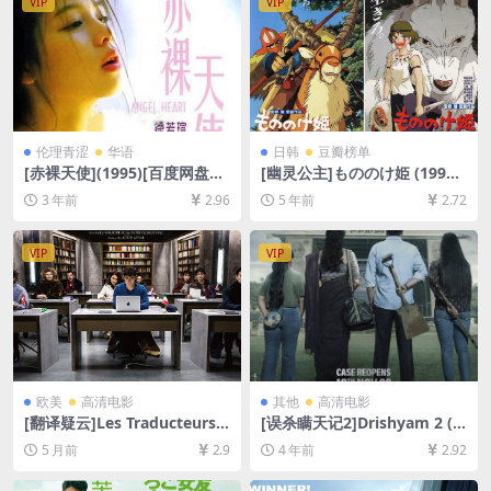
VIP
VIP
伦理青涩
华语
日韩
豆瓣榜单
[赤裸天使](1995)[百度网盘
[幽灵公主]もののけ姫 (1997)
+迅雷云盘DVD原盘高清未删
[百度网盘+迅雷云盘资源1080
3 年前
2.96
5 年前
2.72
减资源][网盘下载][MP4/4.4G
P超清未删减][MP4/6.8GB][日
B][粤语中字]【手机/平板无法
语中字]
在线播放，请使用电脑下载防
VIP
VIP
和谐压缩包（含解压密码）】
欧美
高清电影
其他
高清电影
[翻译疑云]Les Traducteurs
[误杀瞒天记2]Drishyam 2 (2
(2019)[百度网盘+夸克网盘10
022)[百度网盘+迅雷云盘资源
5 月前
2.9
4 年前
2.92
80P超清未删减资源][网盘在
1080P超清未删减][MP4/3.6G
线播放/下载][MP4/6.4GB][中
B][中文字幕]