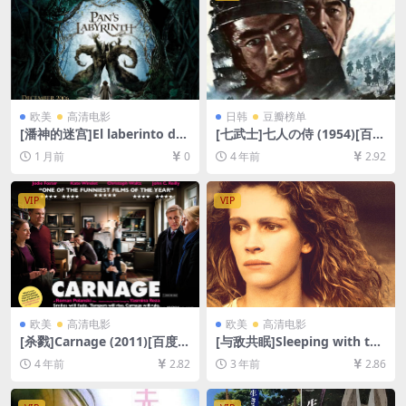
欧美
高清电影
日韩
豆瓣榜单
[潘神的迷宫]El laberinto del
[七武士]七人の侍 (1954)[百度
fauno (2006)[百度网盘+夸克
网盘+迅雷云盘资源1080P超
1 月前
0
4 年前
2.92
网盘1080P超清未删减资源]
清未删减][MP4/10GB][日语
[网盘在线播放/下载][MP4/7.
中字]
7GB][中英字幕]
VIP
VIP
欧美
高清电影
欧美
高清电影
[杀戮]Carnage (2011)[百度网
[与敌共眠]Sleeping with the
盘+迅雷云盘资源1080P超清
Enemy (1991)[百度网盘+夸
4 年前
2.82
3 年前
2.86
未删减][MP4/4.7GB][中英字
克网盘1080P超清资源][网盘
幕]
在线播放/下载][MP4/6GB][中
文字幕]