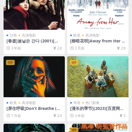
日韩
高清电影
欧美
高清电影
[春逝]봄날은 간다 (2001)[百
[柳暗花明]Away from Her (2
度网盘+迅雷云盘资源1080P
006)[百度网盘+夸克网盘1080
3 年前
2.8
2 月前
2.9
超清未删减][MP4/7GB][韩语
P超清未删减资源][网盘在线播
中字]
放/下载][MP4/7.3GB][中文字
幕]
VIP
VIP
欧美
高清电影
华语
热门剧集
[屏住呼吸]Don’t Breathe (20
[漫长的季节](2023)[百度网盘
16)[百度网盘+夸克网盘1080P
+迅雷云盘+阿里云盘资源1080
7 月前
2.9
3 年前
3
超清未删减资源][网盘在线播
P超清未删减][MP4/7GB][中
放/下载][MP4/5.8GB][中英字
字]
幕]
VIP