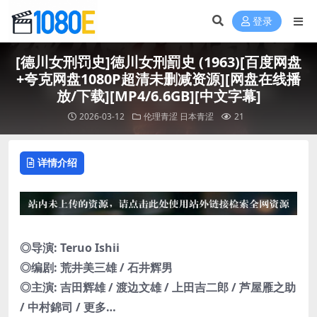
登录
[德川女刑罚史]徳川女刑罰史 (1963)[百度网盘
+夸克网盘1080P超清未删减资源][网盘在线播
放/下载][MP4/6.6GB][中文字幕]
2026-03-12
伦理青涩
日本青涩
21
详情介绍
◎导演: Teruo Ishii
◎编剧: 荒井美三雄 / 石井辉男
◎主演: 吉田辉雄 / 渡边文雄 / 上田吉二郎 / 芦屋雁之助
/ 中村錦司 / 更多…