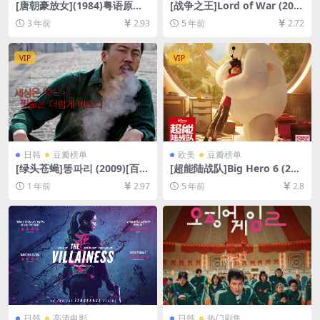
[唐朝豪放女](1984)粤语原声
[战争之王]Lord of War (200
&国语配音[百度网盘+迅雷云
5)[百度网盘+迅雷云盘资源10
3 年前
2.93
5 年前
2.72
盘资源1080P超清未删减][MP
80P超清未删减][MP4/8.0GB]
4/5.6GB][中文字幕]
[中英字幕]
VIP
VIP
日韩
豆瓣榜单
欧美
豆瓣榜单
[绿头苍蝇]똥파리 (2009)[百度
[超能陆战队]Big Hero 6 (201
网盘+夸克网盘1080P超清未
4)[百度网盘+迅雷云盘资源10
1 年前
2.97
5 年前
2.8
删减资源][网盘在线播放/下
80P超清未删减][MP4/6.6GB]
载][MP4/8.8GB][中文字幕]
[中英字幕]
日韩
高清电影
日韩
热门剧集