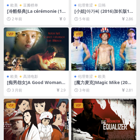
欧美
豆瓣榜单
伦理青涩
日韩
[冷酷祭典]La cérémonie (19
[小姐]아가씨 (2016)加长版16
95)[百度网盘+夸克网盘1080P
8min[百度网盘+夸克网盘+迅
2 年前
0
5 年前
2.86
超清未删减资源][网盘在线播
雷云盘资源1080P超清][MP4/
放/下载][MP4/7.2GB][中文字
10GB][韩语中字]【视频文件
幕]
+防和谐压缩包（含解压密
VIP
VIP
码）】
欧美
高清电影
伦理青涩
欧美
[痴男怨女]A Good Woman
[魔力麦克]Magic Mike (201
(2004)[百度网盘+夸克网盘10
2)[百度网盘+夸克网盘1080P
3 月前
2.9
3 年前
2.81
80P超清未删减资源][网盘在
超清未删减资源][网盘在线播
线播放/下载][MP4/6GB][中文
放/下载][MP4/6.7GB][中英字
字幕]
幕]
VIP
VIP