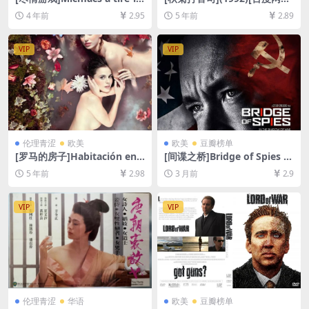
rigot (2009)[百度网盘+迅雷
+迅雷云盘资源1080P超清未
4 年前
2.95
5 年前
2.89
云盘资源1080P超清未删减]
删减][MP4/6.2GB][国语中字]
[MP4/6.7GB][中英字幕]
VIP
VIP
伦理青涩
欧美
欧美
豆瓣榜单
[罗马的房子]Habitación en
[间谍之桥]Bridge of Spies (2
Roma (2010)[百度网盘+迅雷
015)[百度网盘+夸克网盘+迅
5 年前
2.98
3 月前
2.9
云盘资源1080P超清未删减]
雷云盘1080P超清未删减资源]
[MP4/6.3GB][中英字幕]【手
[网盘在线播放/下载][MP4/8.
机无法在线播放，请下载防和
9GB][中英字幕]
VIP
VIP
谐压缩包（含解压密码）】
伦理青涩
华语
欧美
豆瓣榜单