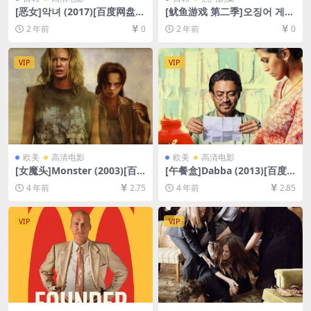
[恶女]악녀 (2017)[百度网盘
[鱿鱼游戏 第二季]오징어 게임
+夸克网盘1080P超清未删减
시즌 2 (2024)[百度网盘+夸克
2 年前
0
2 年前
0
资源][网盘在线播放/下载][MP
网盘1080P超清未删减资源]
4/3.6GB][韩语中字]
[网盘在线播放/下载][MP4/M
KV/16GB/47GB][官方中字]
VIP
VIP
欧美
高清电影
欧美
高清电影
[女魔头]Monster (2003)[百
[午餐盒]Dabba (2013)[百度
度网盘+迅雷云盘资源1080P
网盘+迅雷云盘资源1080P超
4 年前
2.75
4 年前
2.85
超清未删减][MP4/7GB][中英
清未删减][MP4/6.2GB][中文
字幕]
字幕]
VIP
VIP