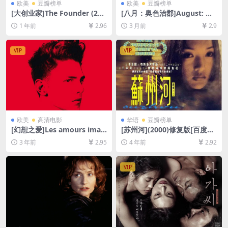
欧美
豆瓣榜单
欧美
豆瓣榜单
[大创业家]The Founder (201
[八月：奥色治郡]August: Os
6)[百度网盘+夸克网盘1080P
age County (2013)[百度网盘
1 年前
2.96
3 月前
2.9
超清未删减资源][网盘在线播
+夸克网盘1080P超清未删减
放/下载][MP4/7.4GB][中英字
资源][网盘在线播放/下载][MP
幕]
4/7.7GB][中英字幕]
VIP
VIP
欧美
高清电影
华语
豆瓣榜单
[幻想之爱]Les amours imag
[苏州河](2000)修复版[百度网
inaires (2010)[百度网盘+夸
盘+夸克网盘+迅雷云盘资源10
3 年前
2.95
4 年前
2.92
克网盘1080P超清未删减资源]
80P超清未删减][MP4/5GB]
[网盘在线播放/下载][MP4/5.
[中文字幕]
9GB][中文字幕]
VIP