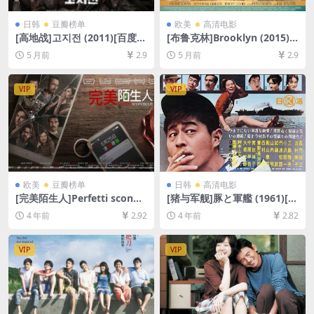
日韩
豆瓣榜单
欧美
高清电影
[高地战]고지전 (2011)[百度网
[布鲁克林]Brooklyn (2015)
盘+夸克网盘1080P超清未删
[百度网盘+夸克网盘1080P超
5 月前
2.9
5 月前
2.9
减资源][网盘在线播放/下载]
清未删减资源][网盘在线播放/
[MP4/8.7GB][中文字幕]
下载][MP4/7GB][中英字幕]
VIP
VIP
欧美
豆瓣榜单
日韩
高清电影
[完美陌生人]Perfetti sconos
[猪与军舰]豚と軍艦 (1961)[百
ciuti (2016)[百度网盘+迅雷云
度网盘+迅雷云盘资源1080P
4 年前
2.92
4 年前
2.82
盘资源1080P超清未删减][MP
超清未删减][MP4/6.8GB][日
4/6.2GB][中文字幕]
语中字]
VIP
VIP