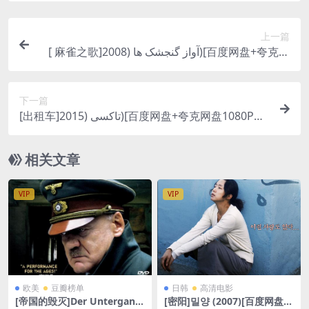
上一篇
[ 麻雀之歌]آواز گنجشک ها (2008)[百度网盘+夸克网
盘1080P超清未删减资源][网盘在线播放/下载][MP
4/6GB][中文字幕]
下一篇
[出租车]تاکسی (2015)[百度网盘+夸克网盘1080P超
清未删减资源][网盘在线播放/下载][MP4/5GB][中
文字幕]
相关文章
VIP
VIP
欧美
豆瓣榜单
日韩
高清电影
[帝国的毁灭]Der Untergang
[密阳]밀양 (2007)[百度网盘