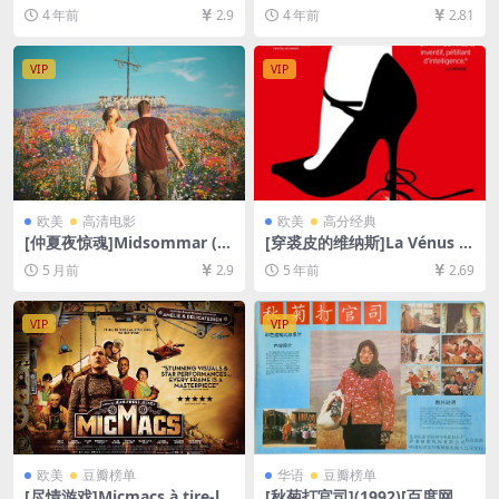
(2004)[百度网盘+迅雷云盘资
+迅雷云盘资源1080P超清未
4 年前
2.9
4 年前
2.81
源1080P超清未删减][MP4/9.
删减][MP4/9GB][韩语中字]
8GB][中英字幕]
VIP
VIP
欧美
高清电影
欧美
高分经典
[仲夏夜惊魂]Midsommar (2
[穿裘皮的维纳斯]La Vénus à
019)[百度网盘+夸克网盘1080
la fourrure (2013)完整版[百
5 月前
2.9
5 年前
2.69
P超清未删减资源][网盘在线播
度网盘+迅雷云盘资源1080P
放/下载][MP4/10GB][中英字
超清未删减][MP4/6.0GB][原
幕]
声中文字幕]
VIP
VIP
欧美
豆瓣榜单
华语
豆瓣榜单
[尽情游戏]Micmacs à tire-la
[秋菊打官司](1992)[百度网盘