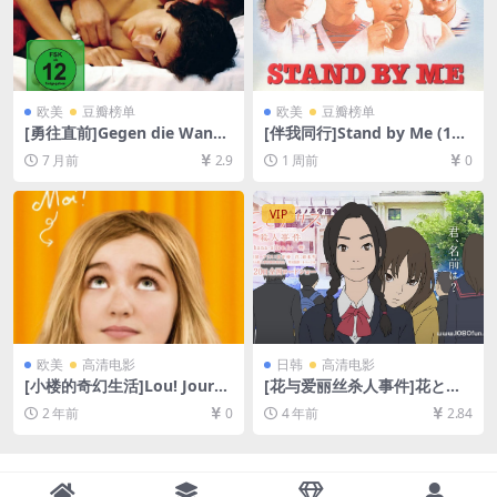
欧美
豆瓣榜单
欧美
豆瓣榜单
[勇往直前]Gegen die Wand
[伴我同行]Stand by Me (198
(2004)[百度网盘+夸克网盘10
6)[百度网盘+夸克网盘1080P
7 月前
2.9
1 周前
0
80P超清未删减资源][网盘在
超清未删减资源][网盘在线播
线播放/下载][MP4/8GB][中英
放/下载][MP4/5.8GB][中英字
字幕]
幕]
VIP
欧美
高清电影
日韩
高清电影
[小楼的奇幻生活]Lou! Journa
[花与爱丽丝杀人事件]花とア
l infime (2014)[百度网盘+夸
リス殺人事件 (2015)[百度网
2 年前
0
4 年前
2.84
克网盘1080P超清未删减资源]
盘+夸克网盘+迅雷云盘资源10
[网盘在线播放/下载][MP4/6.
80P超清][MP4/6GB][日语中
8GB][中文字幕]
字]