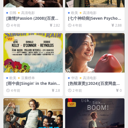
日韩
高清电影
欧美
高清电影
[激情]Passion (2008)[百度网
[七个神经病]Seven Psychop
盘+迅雷云盘资源1080P超清
aths (2012)[百度网盘+迅雷云
4 年前
2.82
4 年前
2.88
未删减][MP4/7.3GB][日语中
盘资源1080P超清未删减][MP
字]
4/7GB][中英字幕]
VIP
欧美
豆瓣榜单
华语
高清电影
[雨中曲]Singin’ in the Rain
[热辣滚烫](2024)[百度网盘
(1952)[百度网盘+迅雷云盘资
+夸克网盘1080P超清未删减
4 年前
2.8
2 年前
0
源1080P超清未删减][MP4/6.
资源][网盘在线播放/下载][MP
7GB][中英字幕]
4/6.5GB][中文字幕]
VIP