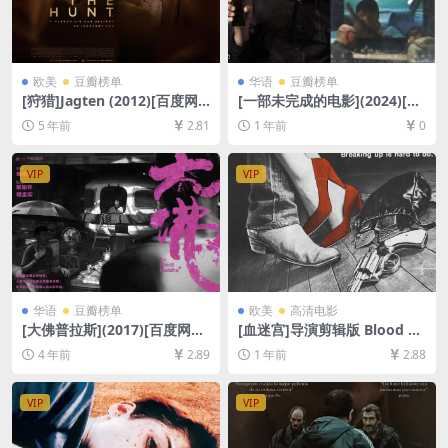
欧美
豆瓣榜单
华语
豆瓣榜单
[狩猎]Jagten (2012)[百度网
[一部未完成的电影](2024)[百
盘+夸克网盘+迅雷云盘资源10
度网盘+夸克网盘1080P超清
5 年前
2.81
1 年前
0
80P超清未删减][MP4/7.3GB]
未删减资源][网盘在线播放/下
[中英字幕]
载][MP4/3.2GB][中文字幕]
VIP
VIP
华语
豆瓣榜单
欧美
高清电影
[大佛普拉斯](2017)[百度网盘
[血迷宫]导演剪辑版 Blood Si
+夸克网盘+迅雷云盘资源1080
mple (1984)[百度网盘+夸克
4 年前
2.89
1 年前
2.88
P超清未删减][MP4/7.2GB][中
网盘1080P超清未删减资源]
文字幕]
[网盘在线播放/下载][MP4/6.
3GB][中英字幕]
VIP
VIP