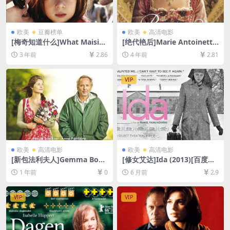
欧美
豆瓣榜单
欧美
高清电影
[梅奇知道什么]What Maisie
[绝代艳后]Marie Antoinette
Knew (2012)[百度网盘+夸克
(2006)[百度网盘+迅雷云盘资
3 年前
2.86
4 年前
2.81
网盘1080P超清未删减资源]
源1080P超清未删减][MP4/7.
[网盘在线播放/下载][MP4/6.
6GB][中文字幕]
3GB][中英字幕]
VIP
欧美
高清电影
欧美
高清电影
[新包法利夫人]Gemma Bove
[修女艾达]Ida (2013)[百度网
ry (2014)[百度网盘+夸克网盘
盘+夸克网盘1080P超清未删
1 年前
0
6 月前
2.9
1080P超清未删减资源][网盘
减资源][网盘在线播放/下载]
在线播放/下载][MP4/6.7GB]
[MP4/5.2GB][中文字幕]
[中英字幕]
VIP
VIP