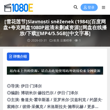
登录
[雪花莲节]Slavnosti sněženek (1984)[百度网
盘+夸克网盘1080P超清未删减资源][网盘在线播
放/下载][MP4/5.5GB][中文字幕]
2026-03-31
欧美
豆瓣榜单
1
详情介绍
◎导演: 伊日·门泽尔
◎编剧: 博胡米尔·赫拉巴尔 / 伊日·门泽尔
◎主演: 鲁道夫·霍辛斯基 / 亚罗米尔·汉兹利克 / 约瑟夫·
索姆尔 / 彼得·采佩克 / 米洛斯拉夫·施蒂比赫 / 更多…