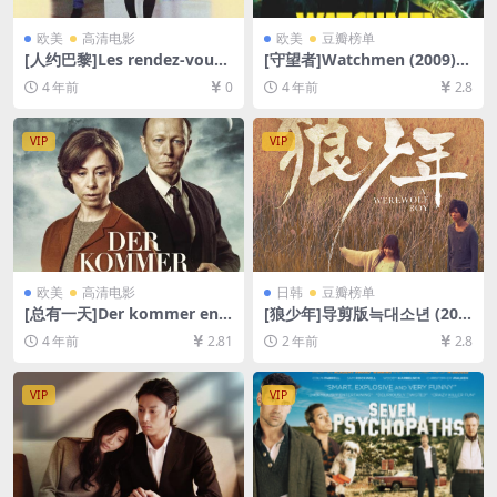
欧美
高清电影
欧美
豆瓣榜单
[人约巴黎]Les rendez-vous
[守望者]Watchmen (2009)2
de Paris (1995)[百度网盘+迅
15分钟(终极剪辑版)[百度网盘
4 年前
0
4 年前
2.8
雷云盘资源1080P超清][MP4/
+迅雷云盘资源1080P超清未
5GB][中文字幕]
删减][MP4/13GB][中英字幕]
VIP
VIP
欧美
高清电影
日韩
豆瓣榜单
[总有一天]Der kommer en d
[狼少年]导剪版늑대소년 (201
ag (2016)[百度网盘+迅雷云盘
2)[百度网盘+夸克网盘1080P
4 年前
2.81
2 年前
2.8
资源1080P超清未删减][MP4/
超清未删减资源][网盘在线播
7.6GB][中文字幕]
放/下载][MP4/9.2GB][中文字
幕]
VIP
VIP