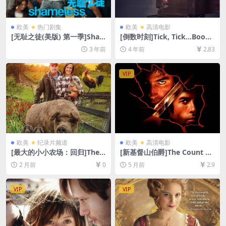
欧美
热门剧集
欧美
高清电影
[无耻之徒(美版) 第一季]Sha
[倒数时刻]Tick, Tick…Boom!
meless Season 1 (2011)[百
(2021)[百度网盘+迅雷云盘资
3 年前
4 年前
2.83
度网盘+夸克网盘1080P超清
源1080P超清未删减][MP4/7.
未删减资源][网盘在线播放/下
3GB][中英字幕]
载][MP4/34GB][中英字幕]
VIP
欧美
纪录片频道
欧美
高清电影
[最大的小小农场：回归]The B
[新基督山伯爵]The Count of
iggest Little Farm: The Ret
Monte Cristo (2002)[百度网
2 月前
0
5 月前
2.9
urn (2022)[百度网盘+夸克网
盘+夸克网盘1080P超清未删
盘1080P超清未删减资源][网
减资源][网盘在线播放/下载]
盘在线播放/下载][MP4/1.7G
[MP4/8.6GB][中英字幕]
VIP
VIP
B][中文字幕]