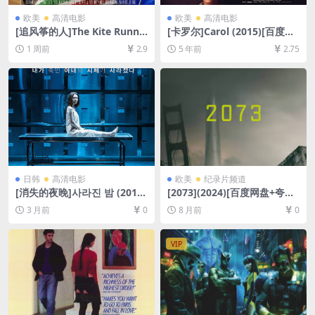
欧美
高清电影
欧美
高清电影
[追风筝的人]The Kite Runne
[卡罗尔]Carol (2015)[百度网
r (2007)[百度网盘+夸克网盘1
盘+迅雷云盘资源1080P超清
1 周前
2.9
5 年前
2.75
080P超清未删减资源][网盘在
未删减][MP4/7.5GB][中英字
线播放/下载][MP4/8.8GB][中
幕]【视频文件+防和谐压缩包
文字幕]
（含解压密码）】
日韩
高清电影
欧美
纪录片频道
[消失的夜晚]사라진 밤 (2018)
[2073](2024)[百度网盘+夸克
[百度网盘+夸克网盘1080P超
网盘1080P超清未删减资源]
3 月前
0
8 月前
0
清未删减资源][网盘在线播放/
[网盘在线播放/下载][MP4/3G
下载][MP4/3.9GB][中文字幕]
B][中文字幕]
VIP