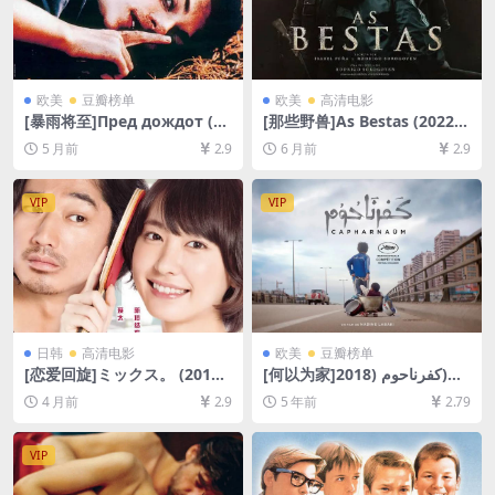
欧美
豆瓣榜单
欧美
高清电影
[暴雨将至]Пред дождот (19
[那些野兽]As Bestas (2022)
94)[百度网盘+夸克网盘1080P
[百度网盘+夸克网盘1080P超
5 月前
2.9
6 月前
2.9
超清未删减资源][网盘在线播
清未删减资源][网盘在线播放/
放/下载][MP4/7GB][中文字
下载][MP4/8.4GB][中文字幕]
幕]
VIP
VIP
日韩
高清电影
欧美
豆瓣榜单
[恋爱回旋]ミックス。 (2017)
[何以为家]كفرناحوم (2018)
[百度网盘+夸克网盘1080P超
[百度网盘+迅雷云盘资源1080
4 月前
2.9
5 年前
2.79
清未删减资源][网盘在线播放/
P超清][MP4/8.1GB][中文字
下载][MP4/8GB][中文字幕]
幕]
VIP