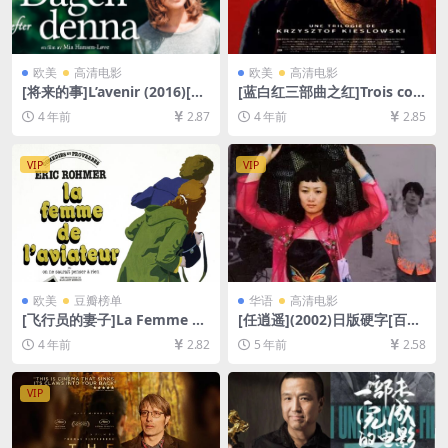
欧美
高清电影
欧美
高清电影
[将来的事]L’avenir (2016)[百
[蓝白红三部曲之红]Trois coul
度网盘+迅雷云盘资源1080P
eurs: Rouge (1994)[百度网
4 年前
2.87
4 年前
2.85
超清未删减][MP4/6GB][中文
盘+迅雷云盘资源1080P超清
字幕]
未删减][MP4/6.3GB][中文字
幕]
VIP
VIP
欧美
豆瓣榜单
华语
高清电影
[飞行员的妻子]La Femme de
[任逍遥](2002)日版硬字[百度
l’aviateur (1981)[百度网盘
网盘+迅雷云盘资源DVD高清
4 年前
2.82
5 年前
2.58
+迅雷云盘资源1080P超清未
未删减][MP4/6.3GB][国语中
删减][MP4/6GB][中文字幕]
字]
VIP