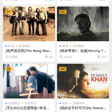
清未删减][MP4/20GB][中英
80P超清未删减资源][网盘在
字幕]
线播放/下载][MP4/7GB][中文
字幕]
VIP
VIP
欧美
高清电影
欧美
高清电影
[枪声俱乐部]The Bang Bang
[致命弯道5：血族]Wrong Tu
Club (2010)[百度网盘+夸克网
rn 5: Bloodlines (2012)[百度
3 周前
2.9
3 年前
2.85
盘1080P超清未删减资源][网
网盘+迅雷云盘资源1080P超
盘在线播放/下载][MP4/7.3G
清未删减][MP4/5GB][中英字
B][中文字幕]
幕]
VIP
VIP
伦理青涩
日本青涩
欧美
豆瓣榜单
[手](2022)[百度网盘+夸克网
[我的名字叫可汗]My Name I
盘1080P超清未删减资源][网
s Khan (2010)[百度网盘+夸