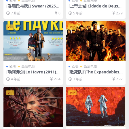
欧美
高清电影
欧美
豆瓣榜单
[妥瑞氏与我]I Swear (2025)
[上帝之城]Cidade de Deus
[百度网盘+夸克网盘4K超清未
(2002)[百度网盘+迅雷云盘资
7 月前
0
5 年前
2.79
删减资源][网盘在线播放/下
源1080P超清未删减][MP4/8.
载][MKV/5.3GB][中英字幕]
3GB][中英字幕]
VIP
VIP
欧美
高清电影
欧美
高清电影
[勒阿弗尔]Le Havre (2011)
[敢死队2]The Expendables 2
[百度网盘+迅雷云盘资源1080
(2012)[百度网盘+迅雷云盘资
4 年前
2.84
3 年前
2.92
P超清未删减][MP4/6GB][中
源1080P超清未删减][MP4/6
文字幕]
GB][中英字幕]
VIP
VIP