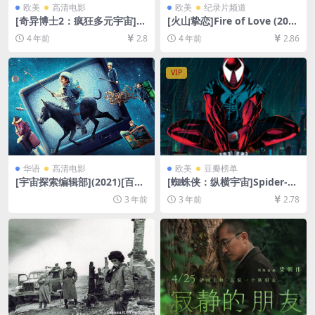
欧美
高清电影
欧美
纪录片频道
[奇异博士2：疯狂多元宇宙]D
[火山挚恋]Fire of Love (202
octor Strange in the Multiv
2)[百度网盘+迅雷云盘资源10
4 年前
2.8
4 年前
2.86
erse of Madness (2022)[百
80P超清未删减][MP4/6GB]
度网盘+迅雷云盘资源1080P
[官方中字]
超清未删减][MP4/8GB][中英
VIP
字幕]
华语
高清电影
欧美
豆瓣榜单
[宇宙探索编辑部](2021)[百度
[蜘蛛侠：纵横宇宙]Spider-M
网盘+迅雷云盘资源1080P超
an: Across the Spider-Vers
3 年前
3 年前
2.78
清未删减][MP4/3GB][中英字
e (2023)[百度网盘+迅雷云盘
幕]
资源1080P超清未删减][MP4/
8GB][中英字幕]