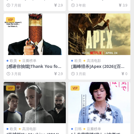
[百度网盘+夸克网盘1080P超
Way of Water (2022)[百度网
7 月前
2.9
3 年前
3.9
清未删减资源][网盘在线播放/
盘+迅雷云盘+阿里云盘资源10
下载][MP4/6.6GB][中英字幕]
80P/4K超清未删减][MP4/MK
V/13GB/33GB][英语原声中
VIP
字]
欧美
豆瓣榜单
欧美
高清电影
[感谢你抽烟]Thank You for
[巅峰猎杀]Apex (2026)[百度
Smoking (2005)[百度网盘
网盘+夸克网盘1080P超清未
3 月前
2.9
3 月前
0
+夸克网盘1080P超清未删减
删减资源][网盘在线播放/下
资源][网盘在线播放/下载][MP
载][MP4/6.4GB][中英字幕]
4/5.8GB][中英字幕]
VIP
VIP
欧美
高清电影
日韩
豆瓣榜单