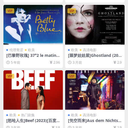
删减][MP4/6.4GB][中英字幕]
英字幕]
VIP
VIP
伦理青涩
欧美
欧美
高清电影
[巴黎野玫瑰] 37°2 le matin
[噩梦娃娃屋]Ghostland (201
(1986)导演剪辑版185min[百
8)[百度网盘+夸克网盘1080P
5 年前
2.96
3 月前
2.9
度网盘+迅雷云盘资源1080P
超清未删减资源][网盘在线播
超清未删减][MP4/11GB][中
放/下载][MP4/5.9GB][中英字
文字幕]【视频文件+防和谐压
幕]
VIP
VIP
缩包（含解压密码）】
欧美
热门剧集
欧美
高清电影
[怒呛人生]Beef (2023)[百度
[凭空而来]Aus dem Nichts
网盘+迅雷云盘资源1080P超
(2017)[百度网盘+夸克网盘10
3 年前
3.8
5 月前
2.9