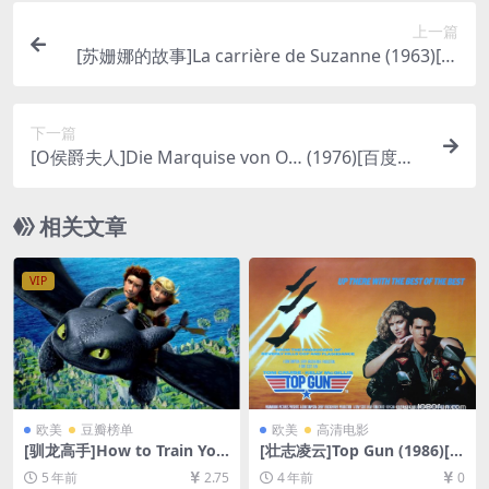
上一篇
[苏姗娜的故事]La carrière de Suzanne (1963)[百
度网盘+迅雷云盘资源1080P超清未删减][MP4/3G
B][中文字幕]
下一篇
[O侯爵夫人]Die Marquise von O… (1976)[百度网
盘+迅雷云盘资源1080P超清未删减][MP4/6GB][中
文字幕]
相关文章
VIP
欧美
豆瓣榜单
欧美
高清电影
[驯龙高手]How to Train You
[壮志凌云]Top Gun (1986)[百
r Dragon (2010)[百度网盘
度网盘+迅雷云盘资源1080P
5 年前
2.75
4 年前
0
+迅雷云盘资源1080P超清未
超清未删减][MP4/6.8GB][中