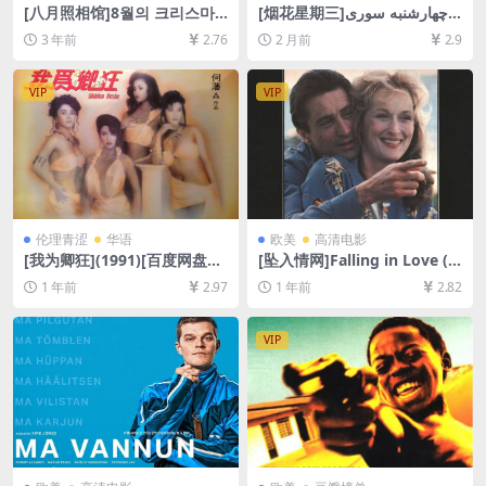
[八月照相馆]8월의 크리스마
[烟花星期三]چهارشنبه ‌سوری‎
스 (1998)[百度网盘+迅雷云盘
(2006)[百度网盘+夸克网盘10
3 年前
2.76
2 月前
2.9
资源1080P超清未删减][MP4/
80P超清未删减资源][网盘在
6GB][韩语中字]
线播放/下载][MP4/4.9GB][中
文字幕]
VIP
VIP
伦理青涩
华语
欧美
高清电影
[我为卿狂](1991)[百度网盘
[坠入情网]Falling in Love (1
+夸克网盘1080P超清未删减
984)[百度网盘+夸克网盘1080
1 年前
2.97
1 年前
2.82
资源][网盘下载][MP4/6.9GB]
P超清未删减资源][网盘在线播
[中英字幕]【手机/平板无法在
放/下载][MP4/7GB][中文字
线播放，请使用电脑下载防和
幕]
VIP
谐压缩包（含解压密码）】