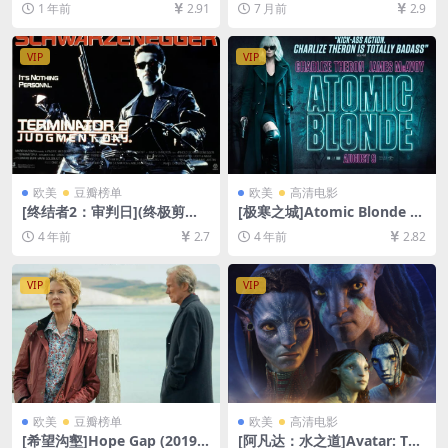
1 年前
2.91
7 月前
2.9
盘下载][MP4/6.3GB][中英字
克网盘1080P超清未删减资源]
幕]【手机/平板无法在线播
[网盘在线播放/下载][MP4/12
放，请使用电脑下载防和谐压
GB][中英字幕]
VIP
VIP
缩包（含解压密码）】
欧美
豆瓣榜单
欧美
高清电影
[终结者2：审判日](终极剪辑
[极寒之城]Atomic Blonde (2
版)Terminator 2: Judgment
017)[百度网盘+迅雷云盘资源
4 年前
2.7
4 年前
2.82
Day (1991)[百度网盘+迅雷云
1080P超清未删减][MP4/7.5G
盘资源1080P超清未删减][MP
B][中英字幕]
4/11GB][中英字幕]
VIP
VIP
欧美
豆瓣榜单
欧美
高清电影
[希望沟壑]Hope Gap (2019)
[阿凡达：水之道]Avatar: The