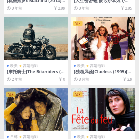
[机械姬]Ex Machina (2014)
[人生密密缝]彼らが本気で編
[百度网盘+夸克网盘1080P超
むときは、 (2017)[百度网盘
3 年前
2.89
3 年前
2.85
清未删减资源][网盘在线播放/
+夸克网盘1080P超清未删减
下载][MP4/7GB][中英字幕]
资源][网盘在线播放/下载][MP
4/8.1GB][中文字幕]
VIP
欧美
高清电影
欧美
高清电影
[摩托骑士]The Bikeriders (2
[独领风骚]Clueless (1995)[百
023)[百度网盘+夸克网盘1080
度网盘+夸克网盘1080P超清
2 年前
0
3 月前
2.9
P超清未删减资源][网盘在线播
未删减资源][网盘在线播放/下
放/下载][MP4/7GB][中英字
载][MP4/6.2GB][中英字幕]
幕]
VIP
VIP
日韩
高清电影
欧美
高清电影