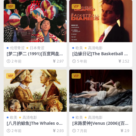
VIP
VIP
伦理青涩
日本青涩
欧美
高清电影
[梦二]夢二 (1991)[百度网盘
[边缘日记]The Basketball Di
+夸克网盘1080P超清未删减
aries (1995)[百度网盘+夸克
2 年前
2.97
5 年前
2.52
资源][网盘在线播放/下载][MP
网盘+迅雷云盘资源1080P超
4/9.1GB][中文字幕]
清未删减][MP4/10GB][中英
字幕]
VIP
VIP
欧美
高清电影
欧美
高清电影
[八月的鲸鱼]The Whales of
[末路爱神]Venus (2006)[百度
August (1987)[百度网盘+夸
网盘+夸克网盘1080P超清未
2 年前
2.93
7 月前
2.9
克网盘1080P超清未删减资源]
删减资源][网盘在线播放/下