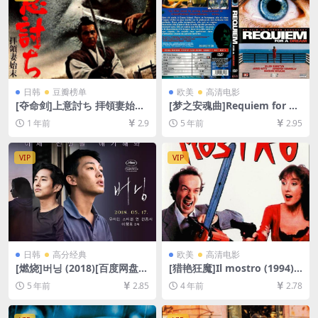
日韩
豆瓣榜单
欧美
高清电影
[夺命剑]上意討ち 拝領妻始末
[梦之安魂曲]Requiem for a
(1967)[百度网盘+夸克网盘10
Dream (2000)[百度网盘+夸
1 年前
2.9
5 年前
2.95
80P超清资源][网盘在线播放/
克网盘+迅雷云盘资源1080P
下载][MP4/8.4GB][中文字幕]
超清未删减][MP4/6GB][中英
字幕]
VIP
VIP
日韩
高分经典
欧美
高清电影
[燃烧]버닝 (2018)[百度网盘
[猎艳狂魔]Il mostro (1994)
+夸克网盘+迅雷云盘资源1080
[百度网盘+迅雷云盘资源1080
5 年前
2.85
4 年前
2.78
P超清未删减][MP4/9.5GB][韩
P超清未删减][MP4/7.4GB][中
语中字]
文字幕]