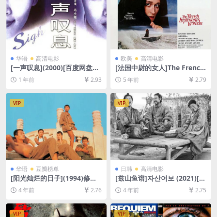
华语
高清电影
欧美
高清电影
[一声叹息](2000)[百度网盘
[法国中尉的女人]The French
+夸克网盘1080P超清未删减
Lieutenant’s Woman (198
1 年前
2.93
5 年前
2.79
资源][网盘在线播放/下载][MP
1)[百度网盘+迅雷云盘资源10
4/5GB][中文字幕]
80P超清未删减][MP4/7.7GB]
[中文字幕]
VIP
VIP
华语
豆瓣榜单
日韩
高清电影
[阳光灿烂的日子](1994)修复
[兹山鱼谱]자산어보 (2021)[百
版140min[百度网盘+夸克网
度网盘+迅雷云盘资源1080P
4 年前
2.76
4 年前
2.75
盘+迅雷云盘资源1080P超清
超清未删减][MP4/5.3GB][韩
未删减][MP4/9GB][中文字幕]
语中字]
VIP
VIP