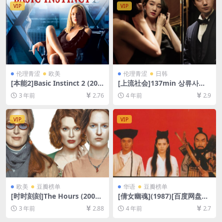
[网盘在线播放/下载][MP4/7.
VIP
VIP
7GB][中文字幕]
伦理青涩
欧美
伦理青涩
日韩
[本能2]Basic Instinct 2 (200
[上流社会]137min 상류사회
6)[百度网盘+迅雷云盘资源10
(2018)[百度网盘+迅雷云盘资
3 年前
2.76
4 年前
2.9
80P超清未删减][MP4/7GB]
源1080P超清未删减][MP4/3.
[中英字幕]
7GB][韩语中字]
VIP
VIP
欧美
豆瓣榜单
华语
豆瓣榜单
[时时刻刻]The Hours (2002)
[倩女幽魂](1987)[百度网盘
[百度网盘+夸克网盘1080P超
+迅雷云盘资源1080P超清未
3 年前
2.88
4 年前
2.7
清未删减资源][网盘在线播放/
删减][MP4/6.2GB][粤语中字]
下载][MP4/7.3GB][中英字幕]