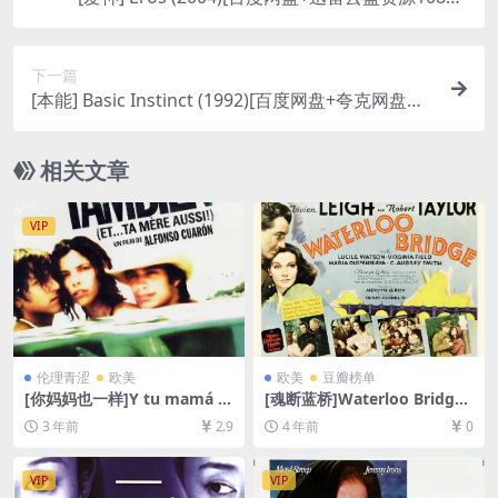
超清未删减][MP4/5.5GB][中文字幕]【视频文件+防
和谐压缩包（含解压密码）】
下一篇
[本能] Basic Instinct (1992)[百度网盘+夸克网盘
+迅雷云盘资源1080P超清未删减][MP4/8.3GB][中
英字幕]【视频文件+防和谐压缩包（含解压密
相关文章
码）】
VIP
伦理青涩
欧美
欧美
豆瓣榜单
[你妈妈也一样]Y tu mamá ta
[魂断蓝桥]Waterloo Bridge
mbién (2001)[百度网盘+夸克
(1940)[百度网盘+迅雷云盘资
3 年前
2.9
4 年前
0
网盘1080P超清未删减资源]
源1080P超清未删减][MP4/6
[网盘在线播放/下载][MP4/6.
GB][中英字幕]
5GB][中文字幕]
VIP
VIP