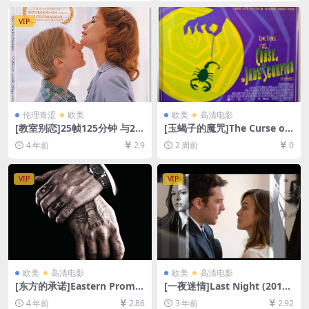
[网盘在线播放/下载][MP4/6.
载][MP4/6.2GB][中文字幕]
3GB][中文字幕]
VIP
伦理青涩
欧美
欧美
高清电影
[教室别恋]25帧125分钟 与24
[玉蝎子的魔咒]The Curse of
帧130 分钟版本一致 Lust oc
the Jade Scorpion (2001)[百
4 年前
2.9
2 周前
0
h fägring stor (1995)[百度网
度网盘+夸克网盘1080P超清
盘+迅雷云盘资源1080P超清
未删减资源][网盘在线播放/下
未删减][MP4/GB][中英字幕]
载][MP4/6.8GB][中英字幕]
VIP
VIP
欧美
高清电影
欧美
高清电影
[东方的承诺]Eastern Promis
[一夜迷情]Last Night (2010)
es (2007)[百度网盘+夸克网盘
[百度网盘+夸克网盘1080P超
4 年前
2.86
3 年前
2.92
+迅雷云盘1080P超清未删减
清未删减资源][网盘在线播放/