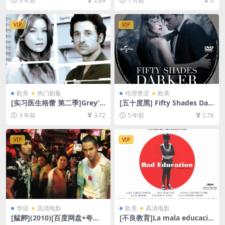
3 年前
2.89
1 月前
0
4)[百度网盘+夸克网盘1080P
P超清未删减资源][网盘在线播
超清未删减资源][网盘在线播
放/下载][MP4/6GB][中文字
放/下载][MP4/6.8GB][中英字
幕]
VIP
VIP
幕]
欧美
热门剧集
伦理青涩
欧美
[实习医生格蕾 第二季]Grey’s
[五十度黑] Fifty Shades Dar
Anatomy Season 2 (2005)
ker (2017)131分钟(未分级版)
3 年前
3.72
5 年前
2.76
[百度网盘+夸克网盘1080P超
[百度网盘+迅雷云盘+夸克网
清未删减资源][网盘在线播放/
盘资源1080P][MP4/8GB][中
下载][MP4/74GB][奈飞官方
英字幕]【视频文件+防和谐压
VIP
VIP
中字]
缩包（含解压密码）】
华语
高清电影
欧美
高清电影
[艋舺](2010)[百度网盘+夸克
[不良教育]La mala educació