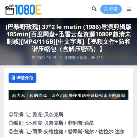
登录
[巴黎野玫瑰] 37°2 le matin (1986)导演剪辑版
185min[百度网盘+迅雷云盘资源1080P超清未
删减][MP4/11GB][中文字幕]【视频文件+防和
谐压缩包（含解压密码）】
2021-08-15
伦理青涩
欧美
450
详情介绍
◎导演: 让-雅克·贝奈克斯
◎编剧: 让-雅克·贝奈克斯 / 菲利普·迪昂
◎主演: 让·雨果·安格拉德 / 碧翠斯·黛尔 / 热拉尔·达尔