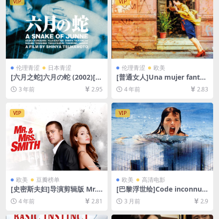
VIP
VIP
伦理青涩
日本青涩
伦理青涩
欧美
[六月之蛇]六月の蛇 (2002)[百
[普通女人]Una mujer fantás
度网盘+迅雷云盘资源1080P
tica (2017)[百度网盘+迅雷云
3 年前
2.95
4 年前
2.83
超清未删减][MP4/4.6GB][日
盘资源1080P超清未删减][MP
语中字]
4/6.7GB][中文字幕]
VIP
VIP
欧美
豆瓣榜单
欧美
高清电影
[史密斯夫妇]导演剪辑版 Mr.
[巴黎浮世绘]Code inconnu:
& Mrs. Smith (2005)[百度网
Récit incomplet de divers v
4 年前
2.81
3 月前
2.9
盘+迅雷云盘资源1080P超清
oyages (2000)[百度网盘+夸
未删减][MP4/8GB][中英字幕]
克网盘1080P超清未删减资源]