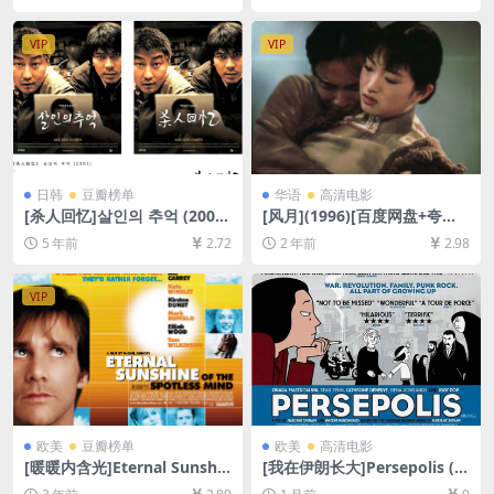
资源][网盘在线播放/下载][MP
下载][MP4/5.9GB][中文字幕]
4/6.3GB][中文字幕]
VIP
VIP
日韩
豆瓣榜单
华语
高清电影
[杀人回忆]살인의 추억 (2003)
[风月](1996)[百度网盘+夸克
[百度网盘+夸克网盘+迅雷云
网盘1080P超清未删减资源]
5 年前
2.72
2 年前
2.98
盘资源1080P超清未删减][MP
[网盘在线播放/下载][MP4/8.
4/8.5GB][原声中字]
6GB][中文字幕]
VIP
欧美
豆瓣榜单
欧美
高清电影
[暖暖内含光]Eternal Sunshin
[我在伊朗长大]Persepolis (2
e of the Spotless Mind (200
007)[百度网盘+夸克网盘1080