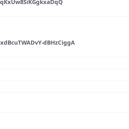
tqKxUw8SiKGgkxaDqQ
xdBcuTWADvY-dBHzCiggA