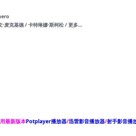
nero
凯文·麦克基德 / 卡特琳娜·斯柯松 / 更多…
使用最新版本
Potplayer播放器
/
迅雷影音播放器
/
射手影音播