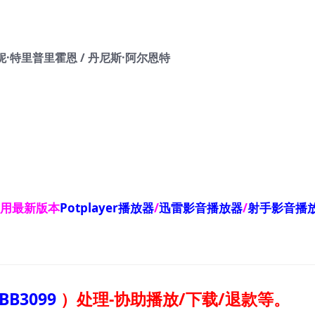
珍妮·特里普里霍恩 / 丹尼斯·阿尔恩特
使用最新版本
Potplayer播放器
/
迅雷影音播放器
/
射手影音播
BB3099
）
处理-协助播放/下载/退款等。