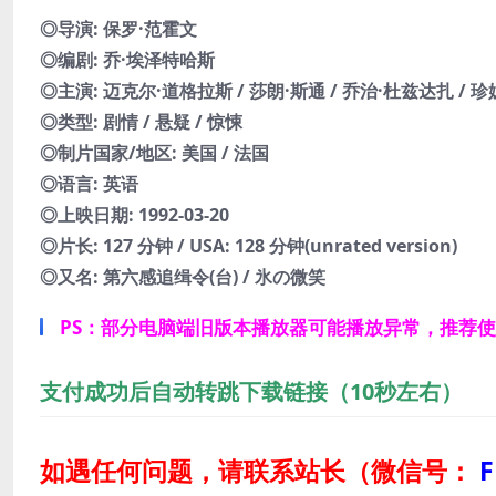
◎导演: 保罗·范霍文
◎编剧: 乔·埃泽特哈斯
◎主演: 迈克尔·道格拉斯 / 莎朗·斯通 / 乔治·杜兹达扎 / 
◎类型: 剧情 / 悬疑 / 惊悚
◎制片国家/地区: 美国 / 法国
◎语言: 英语
◎上映日期: 1992-03-20
◎片长: 127 分钟 / USA: 128 分钟(unrated version)
◎又名: 第六感追缉令(台) / 氷の微笑
PS：部分电脑端旧版本播放器可能播放异常，推荐
支付成功后自动转跳下载链接（10秒左右）
如遇任何问题，请联系站长
（微信号：
F