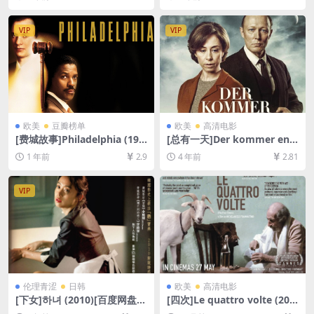
80P超清未删减][MP4/10GB]
克网盘1080P超清未删减资源]
[中英字幕]
[网盘在线播放/下载][MP4/6.
3GB][中文字幕]
VIP
VIP
欧美
豆瓣榜单
欧美
高清电影
[费城故事]Philadelphia (199
[总有一天]Der kommer en d
3)[百度网盘+夸克网盘1080P
ag (2016)[百度网盘+迅雷云盘
1 年前
2.9
4 年前
2.81
超清未删减资源][网盘在线播
资源1080P超清未删减][MP4/
放/下载][MP4/8.8GB][中英字
7.6GB][中文字幕]
幕]
VIP
伦理青涩
日韩
欧美
高清电影
[下女]하녀 (2010)[百度网盘
[四次]Le quattro volte (201
+迅雷云盘资源1080P超清未
0)[百度网盘+夸克网盘720P高