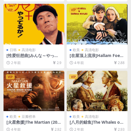
下载][MP4/8.4GB][中文字幕]
P超清未删减资源][网盘在线播
放/下载][MP4/2.3GB][中文字
VIP
VIP
幕]
日韩
高清电影
欧美
高清电影
[性爱狂想曲]みんな～やって
[在屋顶上流浪]Hallam Foe
るか！ (1994)[百度网盘+夸克
(2007)[百度网盘+迅雷云盘资
2 年前
2.9
4 年前
2.88
网盘1080P超清未删减资源]
源1080P超清未删减][MP4/6
[网盘在线播放/下载][MP4/6.
GB][中英字幕]
9GB][中文字幕]
VIP
VIP
欧美
豆瓣榜单
欧美
高清电影
[火星救援]The Martian (201
[八月的鲸鱼]The Whales of
5)[百度网盘+迅雷云盘资源10
August (1987)[百度网盘+夸
4 年前
2.92
2 年前
2.93