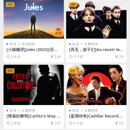
7GB][中英字幕]
幕]
VIP
VIP
欧美
高清电影
欧美
豆瓣榜单
[小镇幽浮]Jules (2023)[百度
[再见，孩子们]Au revoir les
网盘+夸克网盘1080P超清未
enfants (1987)[百度网盘+夸
3 年前
2.96
5 月前
2.9
删减资源][网盘在线播放/下
克网盘1080P超清未删减资源]
载][MP4/5.1GB][中英字幕]
[网盘在线播放/下载][MP4/6.
6GB][中文字幕]
VIP
VIP
欧美
豆瓣榜单
欧美
豆瓣榜单
[情枭的黎明]Carlito’s Way (1
[蓝调传奇]Cadillac Records
993)[百度网盘+夸克网盘1080
(2008)[百度网盘+夸克网盘10
2 年前
2.87
5 月前
2.9
P超清未删减资源][网盘在线播
80P超清未删减资源][网盘在
放/下载][MP4/9.6GB][中文字
线播放/下载][MP4/6.7GB][中