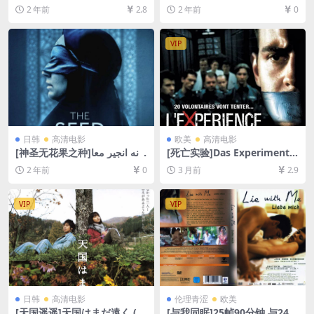
i Canterbury (1972)[百度网
Роман (1977)[百度网盘+夸
2 年前
2.8
2 年前
0
盘+夸克网盘1080P超清未删
克网盘1080P超清资源][网盘
减资源][网盘在线播放/下载]
在线播放/下载][MP4/10GB]
[MP4/7.8GB][中文字幕]
[中文字幕]
VIP
日韩
高清电影
欧美
高清电影
[神圣无花果之种]دانه انجیر معا
[死亡实验]Das Experiment
بد (2024)[百度网盘+夸克网盘
(2001)[百度网盘+夸克网盘10
2 年前
0
3 月前
2.9
1080P超清未删减资源][网盘
80P超清未删减资源][网盘在
在线播放/下载][MP4/3GB][中
线播放/下载][MP4/7.9GB][中
文字幕]
文字幕]
VIP
VIP
日韩
高清电影
伦理青涩
欧美
[天国遥遥]天国はまだ遠く (2
[与我同眠]25帧90分钟 与24帧