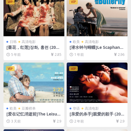
VIP
VIP
日韩
高清电影
欧美
高清电影
[蔷花，红莲]장화, 홍련 (200
[潜水钟与蝴蝶]Le Scaphandr
3)完整版[百度网盘+迅雷云盘
e et le Papillon (2007)[百度
5 年前
2.85
1 年前
2.96
资源1080P超清未删减][MP4/
网盘+夸克网盘1080P超清未
7.1GB][韩语中字]
删减资源][网盘在线播放/下
载][MP4/7.4GB][中英字幕]
VIP
VIP
欧美
豆瓣榜单
华语
高清电影
[爱在记忆消逝前]The Leisure
[亲爱的杀手]親愛的殺手 (202
Seeker (2017)[百度网盘+夸
0)[百度网盘+夸克网盘1080P
3 天前
2.9
2 年前
2.9
克网盘1080P超清未删减资源]
超清未删减资源][网盘在线播
[网盘在线播放/下载][MP4/7.
放/下载][MP4/2.5GB][中文字