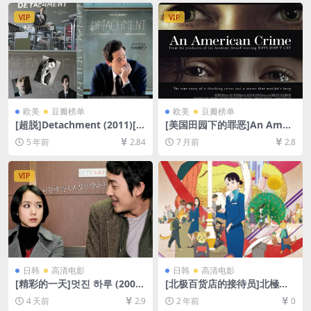
幕]
英字幕]
VIP
VIP
欧美
豆瓣榜单
欧美
豆瓣榜单
[超脱]Detachment (2011)[百
[美国田园下的罪恶]An Ameri
度网盘+迅雷云盘资源1080P
can Crime (2007)[百度网盘
5 年前
2.84
7 月前
2.8
超清未删减][MP4/6.2GB][中
+夸克网盘1080P超清未删减
英字幕]
资源][网盘在线播放/下载][MP
4/6GB][中文字幕]
VIP
日韩
高清电影
日韩
高清电影
[精彩的一天]멋진 하루 (2008)
[北极百货店的接待员]北極百
[百度网盘+夸克网盘1080P超
貨店のコンシェルジュさん (2
4 天前
2.9
2 年前
0
清未删减资源][网盘在线播放/
023)[百度网盘+夸克网盘1080