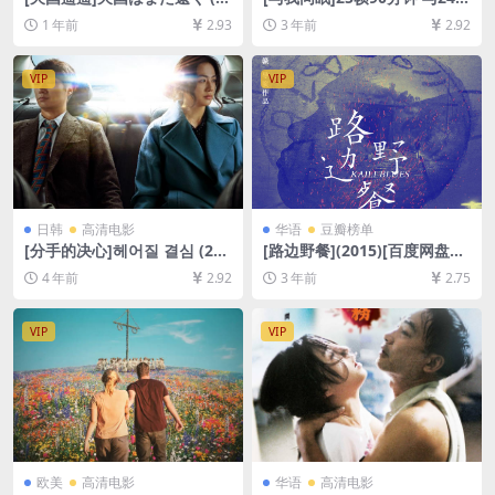
008)[百度网盘+夸克网盘1080
93分钟版本一致 Lie with Me
1 年前
2.93
3 年前
2.92
P超清未删减资源][网盘在线播
(2005)[百度网盘+夸克网盘
放/下载][MP4/3GB][中文字
+迅雷云盘资源1080P超清未
幕]
删减][MP4/5GB][中英字幕]
VIP
VIP
日韩
高清电影
华语
豆瓣榜单
[分手的决心]헤어질 결심 (202
[路边野餐](2015)[百度网盘
2)[百度网盘+迅雷云盘资源10
+夸克网盘1080P超清未删减
4 年前
2.92
3 年前
2.75
80P超清未删减][MP4/8GB]
资源][网盘在线播放/下载][MP
[韩语中字]
4/6.9GB][中文字幕]
VIP
VIP
欧美
高清电影
华语
高清电影