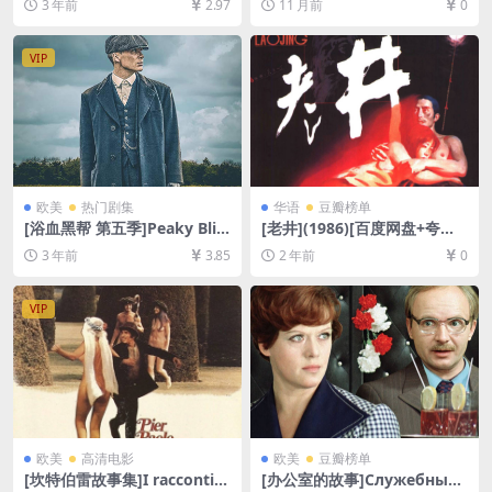
3 年前
2.97
11 月前
0
删减][MP4/6GB][韩语中字]
清未删减资源][网盘在线播放/
下载][MP4/3.5GB][无对白]
VIP
欧美
热门剧集
华语
豆瓣榜单
[浴血黑帮 第五季]Peaky Blin
[老井](1986)[百度网盘+夸克
ders Season 5 (2019)[百度网
网盘1080P超清未删减资源]
3 年前
3.85
2 年前
0
盘+迅雷云盘+阿里云盘资源10
[网盘在线播放/下载][MP4/8.
80P超清未删减][MP4/8GB]
3GB][中文字幕]
[中英字幕]
VIP
欧美
高清电影
欧美
豆瓣榜单
[坎特伯雷故事集]I racconti d
[办公室的故事]Служебный