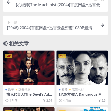
[机械师]The Machinist (2004)[百度网盘+迅雷云盘
资源1080P超清未删减][MP4/6.3GB][中英字幕]
下一篇
[2046](2004)[百度网盘+迅雷云盘资源1080P超清未
删减][MP4/7.9GB][原声中字]
相关文章
VIP
VIP
欧美
豆瓣榜单
欧美
高清电影
[魔鬼代言人]The Devil’s Adv
[危险方法]A Dangerous Met
ocate (1997)[百度网盘+夸克
hod (2011)[百度网盘+夸克网
1 年前
2.94
4 月前
2.9
网盘1080P超清未删减资源]
盘1080P超清未删减资源][网
[网盘在线播放/下载][MP4/9.
盘在线播放/下载][MP4/6.7G
6GB][中英字幕]
B][中文字幕]