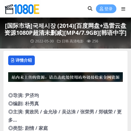
登录
[国际市场]국제시장 (2014)[百度网盘+迅雷云盘
资源1080P超清未删减][MP4/7.9GB][韩语中字]
2022-05-30
日韩
高清电影
256
详情介绍
◎导演: 尹济均
◎编剧: 朴秀真
◎主演: 黄政民 / 金允珍 / 吴达洙 / 张荣男 / 郑镇荣 / 更
多…
◎类型: 剧情 / 家庭