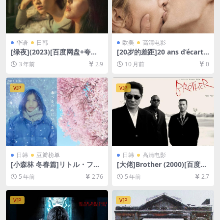
华语
日韩
欧美
高清电影
[绿夜](2023)[百度网盘+夸克
[20岁的差距]20 ans d’écart
网盘1080P超清未删减资源]
(2013)[百度网盘+夸克网盘10
3 年前
2.9
10 月前
0
[网盘在线播放/下载][MP4/4G
80P超清未删减资源][网盘在
B][中文字幕]
线播放/下载][MP4/7.3GB][中
文字幕]
VIP
VIP
日韩
豆瓣榜单
日韩
高清电影
[小森林 冬春篇]リトル・フォ
[大佬]Brother (2000)[百度网
レスト 冬・春 (2015)[百度网
盘+迅雷云盘资源1080P超清
5 年前
2.76
5 年前
2.7
盘+迅雷云盘资源1080P超清
未删减][MP4/7.0GB][中英字
未删减][MP4/7.8GB][日语中
幕]
字]
VIP
VIP