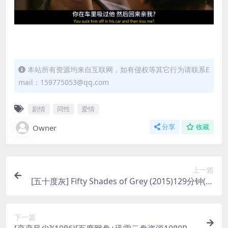
本站所有资源均来自互联网，如有侵权等其它行为请联系E
mail：159775053@qq.com
剧情
同性
爱情
Owner
分享
收藏
上一篇
[五十度灰] Fifty Shades of Grey (2015)129分钟(加
长版)[百度网盘+迅雷云盘+夸克网盘资源1080P][M
P4/7.5GB][中英字幕]【视频文件+防和谐压缩包
下一篇
（含解压密码）】