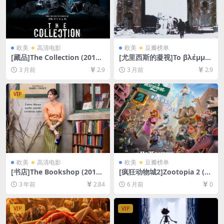
欧美
高清电影
欧美
豆瓣榜单
[藏品]The Collection (2012)
[尤里西斯的凝视]Το βλέμμα
[百度网盘+夸克网盘1080P超
του Οδυσσέα (1995)[百度网
3 月前
2.9
3 月前
2.9
清未删减资源][网盘在线播放/
盘+夸克网盘1080P高清未删
下载][MP4/5.3GB][中英字幕]
减资源][网盘在线播放/下载]
[MP4/7.5GB][中文字幕]
VIP
欧美
高清电影
欧美
豆瓣榜单
[书店]The Bookshop (2017)
[疯狂动物城2]Zootopia 2 (20
[百度网盘+夸克网盘1080P超
25)[百度网盘+夸克网盘1080P
3 年前
2.84
6 月前
0
清未删减资源][网盘在线播放/
超清未删减资源][网盘在线播
下载][MP4/7.1GB][中英字幕]
放/下载][MP4/9.8GB][中英字
幕]
VIP
VIP