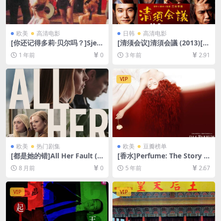
欧美
高清电影
日韩
高清电影
[你还记得多莉·贝尔吗？]Sjeć
[清须会议]清須会議 (2013)[百
aš li se Doli Bel? (1981)[百度
度网盘+迅雷云盘资源1080P
1 年前
0
3 年前
2.91
网盘+夸克网盘1080P超清未
超清未删减][MP4/8GB][日语
删减资源][网盘在线播放/下
中字]
载][MP4/6.9GB][中文字幕]
VIP
欧美
热门剧集
欧美
豆瓣榜单
[都是她的错]All Her Fault (2
[香水]Perfume: The Story o
025)[百度网盘+夸克网盘1080
f a Murderer (2006)[百度网
8 月前
0
5 年前
2.67
P超清未删减资源][网盘在线播
盘+迅雷云盘资源1080P超清]
放/下载][MP4/29GB][中英字
[MP4/9.1GB][中英字幕]【视
幕]
频文件+防和谐压缩包（含解
VIP
VIP
压密码）】