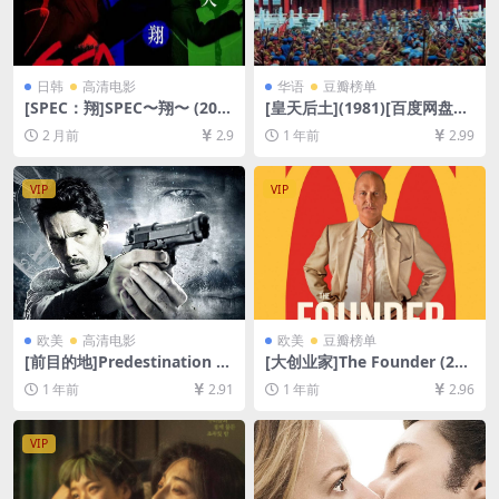
日韩
高清电影
华语
豆瓣榜单
[SPEC：翔]SPEC〜翔〜 (201
[皇天后土](1981)[百度网盘
2)[百度网盘+夸克网盘1080P
+夸克网盘1080P超清未删减
2 月前
2.9
1 年前
2.99
超清未删减资源][网盘在线播
资源][网盘在线播放/下载][MP
放/下载][MP4/8.3GB][中文字
4/7.6GB][中文字幕]
幕]
VIP
VIP
欧美
高清电影
欧美
豆瓣榜单
[前目的地]Predestination (2
[大创业家]The Founder (201
014)[百度网盘+夸克网盘1080
6)[百度网盘+夸克网盘1080P
1 年前
2.91
1 年前
2.96
P超清未删减资源][网盘在线播
超清未删减资源][网盘在线播
放/下载][MP4/6.4GB][中英字
放/下载][MP4/7.4GB][中英字
幕]
幕]
VIP