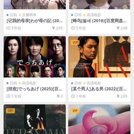
日韩
豆瓣榜单
日韩
高清电影
[记我的母亲]わが母の記 (201
[蜂鸟]벌새 (2018)[百度网盘
2)[百度网盘+夸克网盘1080P
+迅雷云盘资源1080P超清未
3 年前
2.95
5 年前
2.68
超清未删减资源][网盘在线播
删减][MP4/8.7GB][韩语中字]
放/下载][MP4/7.6GB][中文字
幕]
VIP
日韩
高清电影
日韩
高清电影
[捏造]でっちあげ (2025)[百度
[某个男人]ある男 (2022)[百度
网盘+夸克网盘1080P超清未
网盘+夸克网盘1080P超清未
7 月前
0
1 年前
2.95
删减资源][网盘在线播放/下
删减资源][网盘在线播放/下
载][MP4/8.5GB][中文字幕]
载][MP4/8.4GB][中文字幕]
VIP
VIP