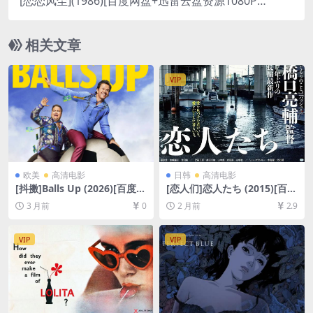
[恋恋风尘](1986)[百度网盘+迅雷云盘资源1080P超
清未删减][MP4/6.2GB][原声中字]
相关文章
VIP
欧美
高清电影
日韩
高清电影
[抖擞]Balls Up (2026)[百度网
[恋人们]恋人たち (2015)[百度
盘+夸克网盘1080P超清未删
网盘+夸克网盘1080P超清未
3 月前
0
2 月前
2.9
减资源][网盘在线播放/下载]
删减资源][网盘在线播放/下
[MP4/7.4GB][中英字幕]
载][MP4/9.4GB][中文字幕]
VIP
VIP