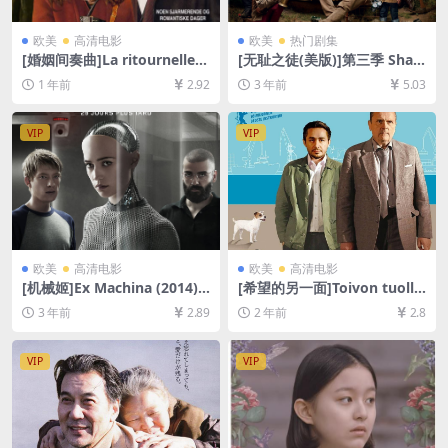
欧美
高清电影
欧美
热门剧集
[婚姻间奏曲]La ritournelle
[无耻之徒(美版)]第三季 Sha
(2014)[百度网盘+夸克网盘10
meless Season 3 (2013)[百
1 年前
2.92
3 年前
5.03
80P超清未删减资源][网盘在
度网盘+夸克网盘1080P超清
线播放/下载][MP4/6.5GB][中
未删减资源][网盘在线播放/下
文字幕]
载][MP4/41GB][中英字幕]
VIP
VIP
欧美
高清电影
欧美
高清电影
[机械姬]Ex Machina (2014)
[希望的另一面]Toivon tuolla
[百度网盘+夸克网盘1080P超
puolen (2017)[百度网盘+夸
3 年前
2.89
2 年前
2.8
清未删减资源][网盘在线播放/
克网盘1080P超清未删减资源]
下载][MP4/7GB][中英字幕]
[网盘在线播放/下载][MP4/5.
8GB][中文字幕]
VIP
VIP