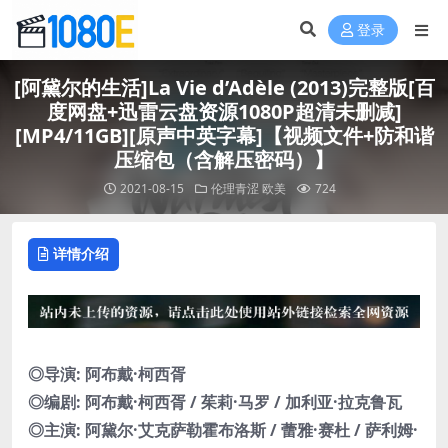
登录
[阿黛尔的生活]La Vie d’Adèle (2013)完整版[百
度网盘+迅雷云盘资源1080P超清未删减]
[MP4/11GB][原声中英字幕]【视频文件+防和谐
压缩包（含解压密码）】
2021-08-15
伦理青涩
欧美
724
详情介绍
◎导演: 阿布戴·柯西胥
◎编剧: 阿布戴·柯西胥 / 茱莉·马罗 / 加利亚·拉克鲁瓦
◎主演: 阿黛尔·艾克萨勒霍布洛斯 / 蕾雅·赛杜 / 萨利姆·