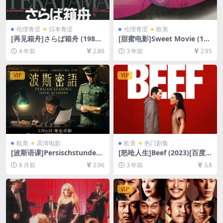
伦理青涩
日本青涩
伦理青涩
欧美
[再见箱舟]さらば箱舟 (1984)
[甜蜜电影]Sweet Movie (197
[百度网盘+迅雷云盘资源1080
4)[百度网盘+夸克网盘资源10
4 年前
2.86
3 年前
2.95
P超清未删减][MP4/7.8GB][日
80P超清未删减][MP4/5GB]
语中字]【视频文件+防和谐压
[中文字幕]
缩包（含解压密码）】
VIP
VIP
欧美
高清电影
欧美
热门剧集
[波斯语课]Persischstunden
[怒呛人生]Beef (2023)[百度
(2020)[百度网盘+夸克网盘10
网盘+迅雷云盘资源1080P超
8 月前
2.96
3 年前
3.8
80P超清未删减资源][网盘在
清未删减][MP4/20GB][中英
线播放/下载][MP4/9.7GB][中
字幕]
文字幕]
VIP