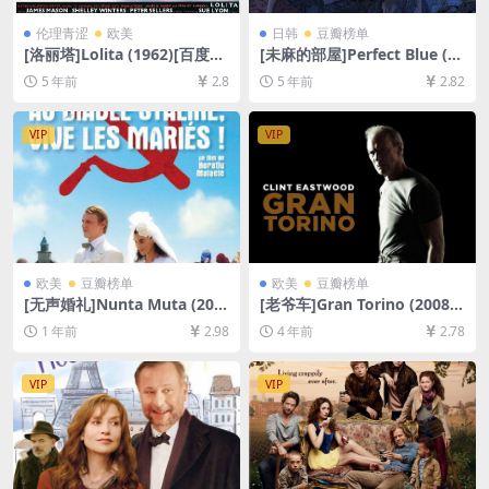
伦理青涩
欧美
日韩
豆瓣榜单
[洛丽塔]Lolita (1962)[百度网
[未麻的部屋]Perfect Blue (19
盘+迅雷云盘资源1080P超清
97)[百度网盘+迅雷云盘资源1
5 年前
2.8
5 年前
2.82
未删减][MP4/9.4GB][中英字
080P超清未删减][MP4/5.0G
幕]
B][日语中字]
VIP
VIP
欧美
豆瓣榜单
欧美
豆瓣榜单
[无声婚礼]Nunta Muta (200
[老爷车]Gran Torino (2008)
8)[百度网盘+夸克网盘1080P
[百度网盘+夸克网盘+迅雷云
1 年前
2.98
4 年前
2.78
超清未删减资源][网盘在线播
盘资源1080P超清未删减][MP
放/下载][MP4/6GB][中文字
4/7.5GB][中英字幕]
幕]
VIP
VIP