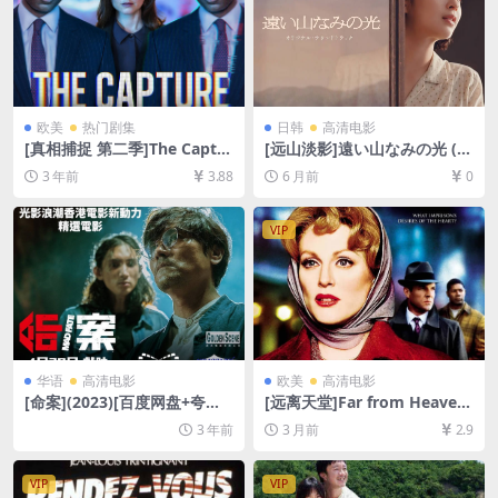
密码）】
欧美
热门剧集
日韩
高清电影
[真相捕捉 第二季]The Captur
[远山淡影]遠い山なみの光 (2
e Season 2 (2022)[百度网盘
025)[百度网盘+夸克网盘1080
3 年前
3.88
6 月前
0
+迅雷云盘+阿里云盘资源1080
P超清未删减资源][网盘在线播
P超清未删减][MP4/8.9GB][中
放/下载][MP4/3.5GB][中英字
英字幕]
幕]
VIP
华语
高清电影
欧美
高清电影
[命案](2023)[百度网盘+夸克
[远离天堂]Far from Heaven
网盘1080P超清资源][网盘在
(2002)[百度网盘+夸克网盘10
3 年前
3 月前
2.9
线播放/下载][MP4/2.5GB][粤
80P超清未删减资源][网盘在
语中字]
线播放/下载][MP4/7.4GB][中
文字幕]
VIP
VIP