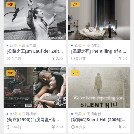
VIP
VIP
欧美
高清电影
欧美
高清电影
[公路之王]Im Lauf der Zeit
[圣鹿之死]The Killing of a Sa
(1976)[百度网盘+迅雷云盘资
cred Deer (2017)[百度网盘
4 年前
2.95
3 月前
2.9
源1080P超清未删减][MP4/11
+夸克网盘1080P超清未删减
GB][中文字幕]
资源][网盘在线播放/下载][MP
4/7.9GB][中英字幕]
VIP
VIP
华语
豆瓣榜单
欧美
高清电影
[菊豆](1990)[百度网盘+迅雷
[寂静岭]Silent Hill (2006)[百
云盘资源1080P超清未删减]
度网盘+夸克网盘1080P超清
5 年前
2.89
8 月前
2.8
[MP4/5.8GB][国语中字]
未删减资源][网盘在线播放/下
载][MP4/8.4GB][中英字幕]