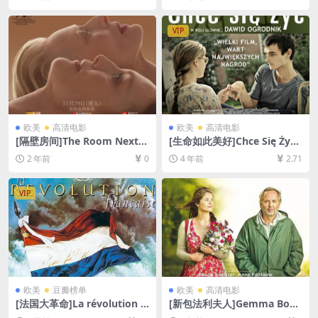
清未删减][MP4/9GB][中文字
盘+夸克网盘+迅雷云盘资源10
幕]
80P超清][MP4/7.7GB][中英
字幕]【视频文件+防和谐压缩
VIP
包（含解压密码）】
欧美
高清电影
欧美
高清电影
[隔壁房间]The Room Next D
[生命如此美好]Chce Się Żyć
oor (2024)[百度网盘+夸克网
(2013)[百度网盘+迅雷云盘资
2 年前
0
4 年前
2.71
盘1080P超清未删减资源][网
源1080P超清未删减][MP4/6.
盘在线播放/下载][MP4/6.4G
9GB][中文字幕]
B][中文字幕]
VIP
欧美
豆瓣榜单
欧美
高清电影
[法国大革命]La révolution fr
[新包法利夫人]Gemma Bove
ançaise (1989)[百度网盘+夸
ry (2014)[百度网盘+夸克网盘