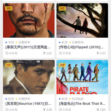
字幕]
[MP4/6.0GB][中英字幕]
VIP
VIP
华语
豆瓣榜单
欧美
豆瓣榜单
[暴裂无声](2017)[百度网盘
[怦然心动]Flipped (2010)[百
+迅雷云盘资源1080P超清未
度网盘+迅雷云盘资源1080P
4 年前
2.82
5 年前
2.93
删减][MP4/7.5GB][中文字幕]
超清未删减][MP4/5.8GB][中
英字幕]
VIP
VIP
欧美
豆瓣榜单
欧美
高清电影
[莫里斯]Maurice (1987)[百度
[海盗电台]The Boat That Ro
网盘+迅雷云盘资源1080P超
cked (2009)135min[百度网
4 年前
2.98
5 年前
2.89