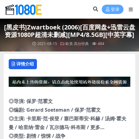
登录
[黑皮书]Zwartboek (2006)[百度网盘+迅雷云盘
资源1080P超清未删减][MP4/8.5GB][中英字幕]
2021-08-15
欧美
高分经典
484
详情介绍
◎导演: 保罗·范霍文
◎编剧: Gerard Soeteman / 保罗·范霍文
◎主演: 卡里斯·范·侯登 / 塞巴斯蒂安·科赫 / 汤姆·霍夫
曼 / 哈里纳·雷金 / 瓦尔德马·科布斯 / 更多…
◎类型: 剧情 / 惊悚 / 战争