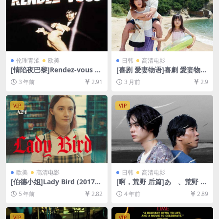
伦理青涩
欧美
日韩
高清电影
[情陷夜巴黎]Rendez-vous (1
[喜剧 爱妻物语]喜劇 愛妻物語
985)[百度网盘+夸克网盘1080
(2019)[百度网盘+夸克网盘10
3 年前
2.91
3 月前
2.9
P超清未删减资源][网盘在线播
80P超清未删减资源][网盘在
放/下载][MP4/5.2GB][中文字
线播放/下载][MP4/5.3GB][中
幕]
文字幕]
VIP
VIP
欧美
高清电影
日韩
高清电影
[伯德小姐]Lady Bird (2017)
[啊，荒野 后篇]あゝ、荒野 後
[百度网盘+迅雷云盘资源1080
篇 (2017)[百度网盘+迅雷云盘
5 年前
2.82
4 年前
2.89
P超清未删减][MP4/5.9GB][中
资源1080P超清未删减][MP4/
英字幕]
9.3GB][日语中字]
VIP
VIP