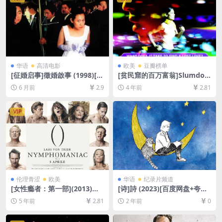
华语
高清电影
欧美
豆瓣榜单
[征婚启事]徵婚啟事 (1998)[百
[贫民窟的百万富翁]Slumdog
度网盘+夸克网盘1080P超清
Millionaire (2008)[百度网盘
6 月前
2.9
4 年前
2.81
未删减资源][网盘在线播放/下
+迅雷云盘资源1080P超清未
载][MP4/6.7GB][中文字幕]
删减][MP4/7.7GB][中英字幕]
VIP
伦理青涩
欧美
华语
纪录片频道
[女性瘾者：第一部](2013)导
[诗]詩 (2023)[百度网盘+夸克
演剪辑版[百度网盘+迅雷云盘
网盘1080P超清未删减资源]
5 年前
2.81
2 年前
0
资源未删减1080P高清][MP4/
[网盘在线播放/下载][MP4/2.
7.6GB][中英字幕]
8GB][繁体中文字幕]