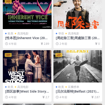
VIP
欧美
高清电影
华语
高清电影
[性本恶]Inherent Vice (201
[周处除三害]周處除三害 (202
4)[百度网盘+迅雷云盘资源10
3)[百度网盘+夸克网盘1080P
4 年前
2.89
2 年前
0
80P超清未删减][MP4/9.2GB]
超清未删减资源][网盘在线播
[中英字幕]
放/下载][MP4/8GB][中文字
幕]
VIP
VIP
欧美
高清电影
欧美
豆瓣榜单
[西区故事]West Side Story
[贝尔法斯特]Belfast (2021)
(2021)[百度网盘+迅雷云盘资
[百度网盘+迅雷云盘资源1080
4 年前
2.7
4 年前
2.87
源1080P超清未删减][MP4/10
P超清未删减][MP4/6.2GB][中
GB][中文字幕]
英字幕]