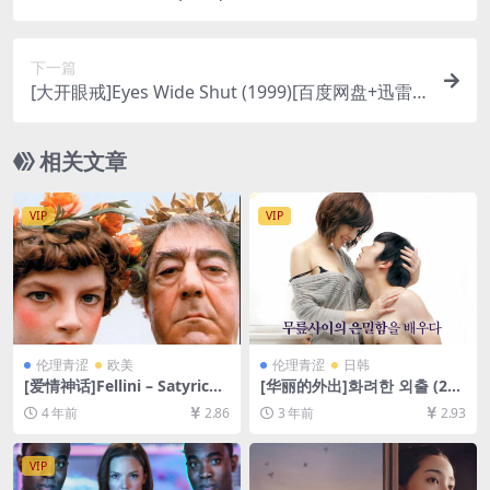
雷云盘资源1080P超清][MP4/6.3GB][中英字幕]
【视频文件+防和谐压缩包（含解压密码）】
下一篇
[大开眼戒]Eyes Wide Shut (1999)[百度网盘+迅雷
云盘资源1080P超清未删减][MP4/10GB][中英字幕]
【视频文件+防和谐压缩包（含解压密码）】
相关文章
VIP
VIP
伦理青涩
欧美
伦理青涩
日韩
[爱情神话]Fellini – Satyricon
[华丽的外出]화려한 외출 (201
(1969)[百度网盘+迅雷云盘资
3)[百度网盘+夸克网盘1080P
4 年前
2.86
3 年前
2.93
源1080P超清未删减][MP4/8.
超清未删减资源][网盘下载][M
2GB][中文字幕]
P4/2.6GB][中文字幕]【手机/
平板无法在线播放，请使用电
VIP
脑下载防和谐压缩包（含解压