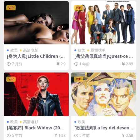
VIP
VIP
欧美
高清电影
欧美
豆瓣榜单
[身为人母]Little Children (2
[岳父岳母真难当]Qu’est-ce q
006)[百度网盘+夸克网盘1080
u’on a fait au Bon Dieu? (20
7 月前
2.9
1 年前
2.89
P超清未删减资源][网盘在线播
14)[百度网盘+夸克网盘1080P
放/下载][MP4/8GB][中英字
超清未删减资源][网盘在线播
幕]
放/下载][MP4/6.3GB][中文字
VIP
VIP
幕]
欧美
高清电影
欧美
[黑寡妇] Black Widow (202
[欲望法则]La ley del deseo
1)[百度网盘+迅雷云盘资源10
(1987)完整版[百度网盘+迅雷
5 年前
1.98
5 年前
2.68
80P超清][MP4/7.7GB][中英
云盘资源1080P超清未删减]