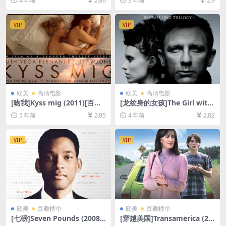
4 年前
2.86
3 年前
2.9
80P超清未删减][MP4/6GB]
网盘1080P超清未删减资源]
[官方中字]
[网盘在线播放/下载][MP4/6.
5GB][中文字幕]
VIP
VIP
欧美
高清电影
欧美
高清电影
[吻我]Kyss mig (2011)[百度
[龙纹身的女孩]The Girl with
网盘+迅雷云盘资源1080P超
the Dragon Tattoo (2011)
5 年前
2.85
4 年前
2.82
清未删减][MP4/6.7GB][原声
[百度网盘+迅雷云盘资源1080
中字]
P超清未删减][MP4/10GB][中
英字幕]
VIP
VIP
欧美
豆瓣榜单
欧美
豆瓣榜单
[七磅]Seven Pounds (2008)
[穿越美国]Transamerica (20