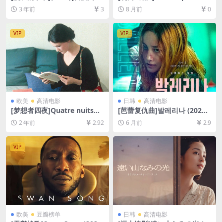
+迅雷云盘+阿里云盘资源1080
Man: A Knives Out Mystery‎
3 年前
3
8 月前
0
P超清未删减][MP4/7GB][中
(2025)[百度网盘+夸克网盘10
字]
80P+4K超清未删减资源][网盘
在线播放/下载][MP4/8GB/13
VIP
VIP
GB][中文字幕]
欧美
高清电影
日韩
高清电影
[梦想者四夜]Quatre nuits
[芭蕾复仇曲]발레리나 (2023)
d’un rêveur (1971)[百度网盘
[百度网盘+夸克网盘1080P超
2 年前
2.92
6 月前
2.9
+夸克网盘1080P超清未删减
清未删减资源][网盘在线播放/
资源][网盘在线播放/下载][MP
下载][MP4/5GB][中文字幕]
4/5.4GB][中文字幕]
VIP
欧美
豆瓣榜单
日韩
高清电影