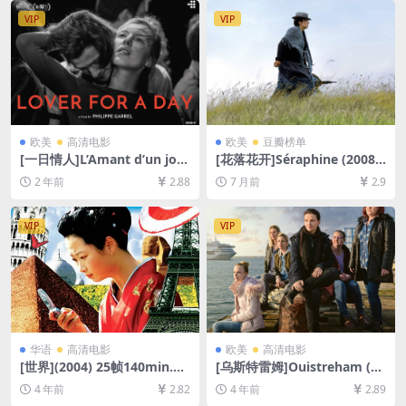
VIP
VIP
欧美
高清电影
欧美
豆瓣榜单
[一日情人]L’Amant d’un jour
[花落花开]Séraphine (2008)
(2017)[百度网盘+夸克网盘10
[百度网盘+夸克网盘1080P超
2 年前
2.88
7 月前
2.9
80P超清未删减资源][网盘在
清未删减资源][网盘在线播放/
线播放/下载][MP4/5.2GB][中
下载][MP4/8.5GB][中文字幕]
文字幕]
VIP
VIP
华语
高清电影
欧美
高清电影
[世界](2004) 25帧140min.与
[乌斯特雷姆]Ouistreham (20
24帧143min版本一致[百度网
21)[百度网盘+迅雷云盘资源1
4 年前
2.82
4 年前
2.89
盘+迅雷云盘资源1080P超清
080P超清未删减][MP4/6GB]