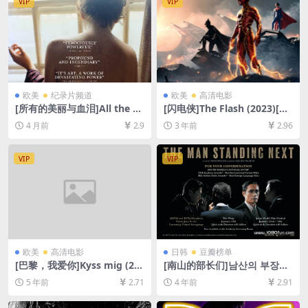
VIP
VIP
欧美
纪录片频道
欧美
高清电影
[所有的美丽与血泪]All the Be
[闪电侠]The Flash (2023)[百
auty and the Bloodshed (2
度网盘+迅雷云盘资源1080P
4 月前
2.9
3 年前
2.96
022)[百度网盘+夸克网盘1080
超清未删减][MP4/9GB][中英
P超清未删减资源][网盘在线播
字幕]
放/下载][MP4/5.3GB][中文字
VIP
VIP
幕]
欧美
高清电影
日韩
豆瓣榜单
[巴黎，我爱你]Kyss mig (20
[南山的部长们]남산의 부장들
11)[百度网盘+迅雷云盘资源1
(2020)[百度网盘+迅雷云盘资
5 年前
2.71
4 年前
2.91
080P超清未删减][MP4/6.7G
源1080P超清未删减][MP4/7.
B][原声中字]
2GB][韩语中字]