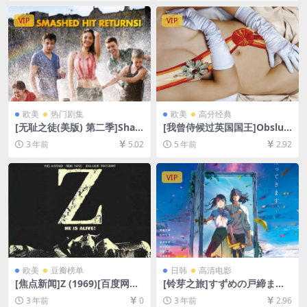
未删减][MP4/8.7GB][中文字
[中文字幕]
幕]
VIP
VIP
欧美
热门剧集
欧美
高分经典
[无耻之徒(美版) 第二季]Sha
[我曾侍候过英国国王]Obsluh
meless Season 2 (2012)[百
oval jsem anglického krále
3 年前
5.02
5 年前
2.92
度网盘+夸克网盘1080P超清
(2006)[百度网盘+迅雷云盘资
未删减资源][网盘在线播放/下
源1080P超清未删减][MP4/7.
载][MP4/33GB][中英字幕]
8GB][原声中字]
VIP
欧美
豆瓣榜单
日韩
高清电影
[焦点新闻]Z (1969)[百度网盘
[铃芽之旅]すずめの戸締まり
+夸克网盘1080P超清未删减
(2022)[百度网盘+迅雷云盘资
3 年前
0
3 年前
2.96
资源][网盘在线播放/下载][MP
源1080P超清未删减][MP4/7