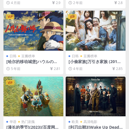
[百度网盘+夸克网盘1080P超
05)[百度网盘+夸克网盘1080P
4 月前
2.9
2 年前
2.8
清未删减资源][网盘在线播放/
超清未删减资源][网盘在线播
下载][MP4/7.5GB][中文字幕]
放/下载][MP4/6.3GB][中英字
幕]
VIP
VIP
日韩
豆瓣榜单
日韩
豆瓣榜单
[哈尔的移动城堡]ハウルの動
[小偷家族]万引き家族 (2018)
く城 (2004)[百度网盘+迅雷云
[百度网盘+迅雷云盘资源1080
5 年前
2.81
4 年前
2.85
盘资源1080P超清][MP4/7.7G
P超清未删减][MP4/7.7GB][日
B][日语中字]
语中字]
VIP
华语
热门剧集
欧美
高清电影
[漫长的季节](2023)[百度网盘
[利刃出鞘3]Wake Up Dead