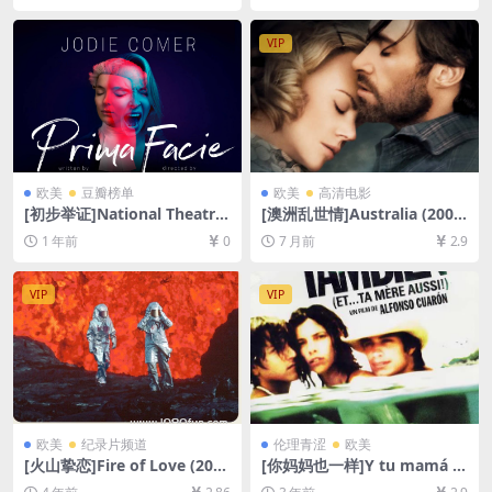
4/7.9GB][中文字幕]
GB][日语中字]
VIP
欧美
豆瓣榜单
欧美
高清电影
[初步举证]National Theatre
[澳洲乱世情]Australia (2008)
Live: Prima Facie (2022)[百
[百度网盘+夸克网盘1080P超
1 年前
0
7 月前
2.9
度网盘+夸克网盘1080P超清
清未删减资源][网盘在线播放/
未删减资源][网盘在线播放/下
下载][MP4/12GB][中英字幕]
载][MP4/3.7GB][中英字幕]
VIP
VIP
欧美
纪录片频道
伦理青涩
欧美
[火山挚恋]Fire of Love (202
[你妈妈也一样]Y tu mamá ta
2)[百度网盘+迅雷云盘资源10
mbién (2001)[百度网盘+夸克