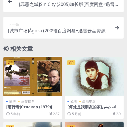
[罪恶之城]Sin City (2005)加长版[百度网盘+迅雷云
盘资源1080P超清未删减][MP4/9.1GB][中英字幕]
下一篇
[城市广场]Ágora (2009)[百度网盘+迅雷云盘资源10
80P超清未删减][MP4/8.0GB][中英字幕]
相关文章
VIP
VIP
欧美
豆瓣榜单
欧美
高清电影
[潜行者]Сталкер (1979)[百
[何处是我朋友的家]خانه دوس
度网盘+夸克网盘+迅雷云盘资
ت کجاست؟‎ (1987)[百度网盘
5 年前
2.87
5 月前
2.9
源1080P超清][MP4/10GB][中
+夸克网盘1080P超清未删减
文字幕]
资源][网盘在线播放/下载][MP
4/5.4GB][中文字幕]