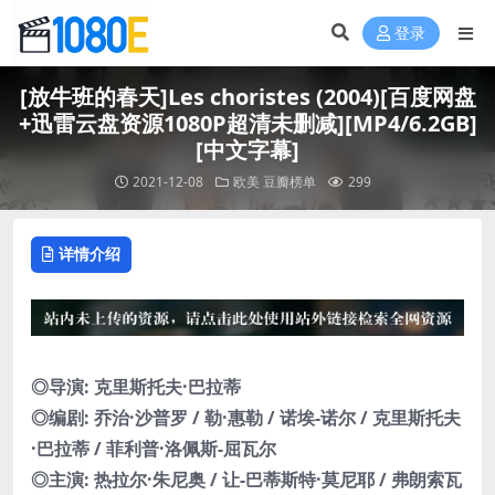
登录
[放牛班的春天]Les choristes (2004)[百度网盘
+迅雷云盘资源1080P超清未删减][MP4/6.2GB]
[中文字幕]
2021-12-08
欧美
豆瓣榜单
299
详情介绍
◎导演: 克里斯托夫·巴拉蒂
◎编剧: 乔治·沙普罗 / 勒·惠勒 / 诺埃-诺尔 / 克里斯托夫
·巴拉蒂 / 菲利普·洛佩斯-屈瓦尔
◎主演: 热拉尔·朱尼奥 / 让-巴蒂斯特·莫尼耶 / 弗朗索瓦