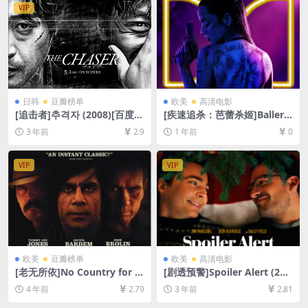
VIP
日韩
豆瓣榜单
欧美
高清电影
[追击者]추격자 (2008)[百度网
[疾速追杀：芭蕾杀姬]Ballerin
盘+夸克网盘1080P超清未删
a (2025)[百度网盘+夸克网盘1
3 年前
2.9
1 年前
0
减资源][网盘在线播放/下载]
080P超清未删减资源][网盘在
[MP4/7.5GB][韩语中字]
线播放/下载][MP4/21GB][中
英字幕]
VIP
VIP
欧美
豆瓣榜单
欧美
高清电影
[老无所依]No Country for O
[剧透预警]Spoiler Alert (202
ld Men (2007)[百度网盘+迅
2)[百度网盘+迅雷云盘资源10
4 年前
2.79
3 年前
2.81
雷云盘资源1080P超清未删减]
80P超清未删减][MP4/7GB]
[MP4/7.8GB][中英字幕]
[中英字幕]