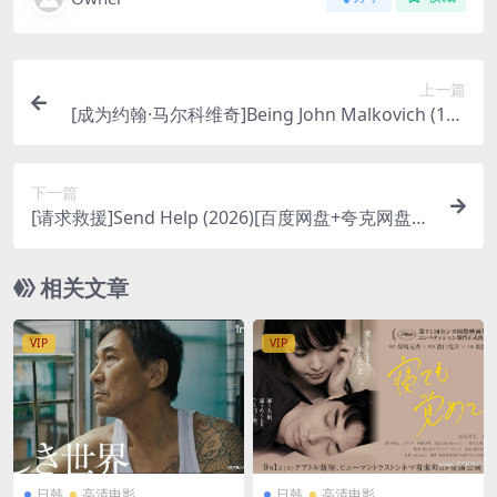
上一篇
[成为约翰·马尔科维奇]Being John Malkovich (199
9)[百度网盘+夸克网盘1080P超清未删减资源][网盘
在线播放/下载][MP4/7GB][中文字幕]
下一篇
[请求救援]Send Help (2026)[百度网盘+夸克网盘10
80P超清未删减资源][网盘在线播放/下载][MP4/7.5
GB][中英字幕]
相关文章
VIP
VIP
日韩
高清电影
日韩
高清电影