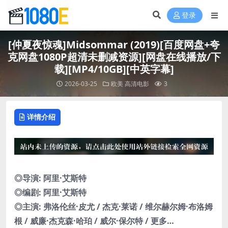
登录
[仲夏夜惊魂]Midsommar (2019)[百度网盘+夸
克网盘1080P超清未删减资源][网盘在线播放/下
载][MP4/10GB][中英字幕]
2026-03-25
欧美
高清电影
3
详情介绍
◎导演: 阿里·艾斯特
◎编剧: 阿里·艾斯特
◎主演: 弗洛伦丝·皮尤 / 杰克·莱诺 / 维尔赫尔姆·布洛姆
根 / 威廉·杰克森·哈珀 / 威尔·保尔特 / 更多…