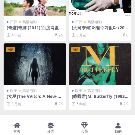
日韩
高清电影
日韩
高清电影
[奇迹]奇跡 (2011)[百度网盘
[无可奈何]어쩔수가없다 (202
+迅雷云盘资源1080P超清未
5)[百度网盘+夸克网盘1080P
4 年前
2.9
8 月前
0
删减][MP4/7.3GB][日语中字]
超清未删减资源][网盘在线播
放/下载][MP4/7GB][中文字
幕]
VIP
VIP
欧美
高清电影
欧美
高清电影
[女巫]The VVitch: A New-En
[蝴蝶君]M. Butterfly (1993)
gland Folktale (2015)[百度
[百度网盘+迅雷云盘资源1080
3 月前
2.9
5 年前
2.9
网盘+夸克网盘1080P超清未
P超清][MP4/5.1GB][英语中
删减资源][网盘在线播放/下
字]
载][MP4/6.2GB][中英字幕]
首页
分类
会员
我的