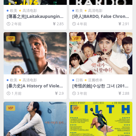
欧美
高清电影
欧美
高清电影
[薄暮之光]Laitakaupungin v
[诗人]BARDO, False Chronic
alot (2006)[百度网盘+夸克网
le of a Handful of Truths (2
2 年前
2.85
4 年前
2.91
盘1080P超清未删减资源][网
022)[百度网盘+迅雷云盘资源
盘在线播放/下载][MP4/5.1G
1080P超清未删减][MP4/9G
B][中文字幕]
B][中文字幕]
VIP
VIP
欧美
高清电影
日韩
豆瓣榜单
[暴力史]A History of Violen
[奇怪的她]수상한 그녀 (2014)
ce (2005)[百度网盘+夸克网盘
[百度网盘+夸克网盘1080P超
1 月前
2.9
3 年前
2.88
1080P超清未删减资源][网盘
清未删减资源][网盘在线播放/
在线播放/下载][MP4/6.2GB]
下载][MP4/8GB][中文字幕]
[中英字幕]
VIP
VIP