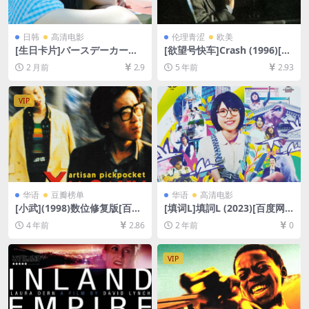
日韩
高清电影
伦理青涩
欧美
[生日卡片]バースデーカード
[欲望号快车]Crash (1996)[百
(2016)[百度网盘+夸克网盘10
度网盘+迅雷云盘资源1080P
2 月前
2.9
5 年前
2.93
80P超清未删减资源][网盘在
超清未删减][MP4/6.1GB][中
线播放/下载][MP4/8GB][中文
英字幕]【视频文件+防和谐压
字幕]
缩包（含解压密码）】
VIP
华语
豆瓣榜单
华语
高清电影
[小武](1998)数位修复版[百度
[填词L]填詞L (2023)[百度网
网盘+迅雷云盘资源1080P超
盘+夸克网盘1080P超清未删
4 年前
2.86
2 年前
0
清未删减][MP4/6.4GB][中文
减资源][网盘在线播放/下载]
字幕]
[MP4/2.7GB][粤语中字]
VIP