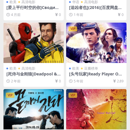
欧美
高清电影
华语
高清电影
[爱上平行时空的你]Сводиш
[追凶者也](2016)[百度网盘
ь с ума (2025)[百度网盘+夸
+夸克网盘1080P超清未删减
4 月前
0
1 年前
0
克网盘1080P超清未删减资源]
资源][网盘在线播放/下载][MP
[网盘在线播放/下载][MP4/3G
4/6.7GB][中文字幕]
B][中文字幕]
VIP
欧美
高清电影
欧美
豆瓣榜单
[死侍与金刚狼]Deadpool &
[头号玩家]Ready Player One
Wolverine (2024)[百度网盘
(2018)[百度网盘+迅雷云盘资
2 年前
0
5 年前
2.89
+夸克网盘1080P超清未删减
源1080P超清未删减][MP4/8.
资源][网盘在线播放/下载][MP
7GB][中英特效字幕]
4/9.2GB][官方中字]
VIP
VIP