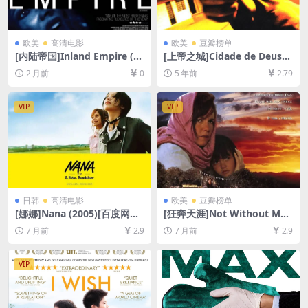
欧美
高清电影
欧美
豆瓣榜单
[内陆帝国]Inland Empire (20
[上帝之城]Cidade de Deus
06)[百度网盘+夸克网盘1080P
(2002)[百度网盘+迅雷云盘资
2 月前
0
5 年前
2.79
超清未删减资源][网盘在线播
源1080P超清未删减][MP4/8.
放/下载][MP4/12GB][中英字
3GB][中英字幕]
幕]
VIP
VIP
日韩
高清电影
欧美
豆瓣榜单
[娜娜]Nana (2005)[百度网盘
[狂奔天涯]Not Without My
+夸克网盘1080P超清未删减
Daughter (1991)[百度网盘
7 月前
2.9
7 月前
2.9
资源][网盘在线播放/下载][MP
+夸克网盘1080P超清未删减
4/7.9GB][中文字幕]
资源][网盘在线播放/下载][MP
4/8.7GB][中文字幕]
VIP