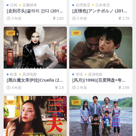
日韩
豆瓣榜单
伦理青涩
日本青涩
[走到尽头]끝까지 간다 (2014)
[反情色]アンチポルノ (2016)
[百度网盘+夸克网盘1080P超
76min[百度网盘+迅雷云盘资
3 年前
2.83
5 年前
2.79
清未删减资源][网盘在线播放/
源1080P超清][MP4/4.8GB]
下载][MP4/4.5GB][韩语中字]
[日语中字]【视频文件+防和谐
压缩包（含解压密码）】
VIP
VIP
欧美
高清电影
华语
高清电影
[黑白魔女库伊拉]Cruella (20
[风月](1996)[百度网盘+夸克
21)[百度网盘+迅雷云盘资源1
网盘1080P超清未删减资源]
4 年前
2.8
2 年前
2.98
080P超清未删减][MP4/8.7G
[网盘在线播放/下载][MP4/8.
B][中英字幕]
6GB][中文字幕]
VIP
VIP