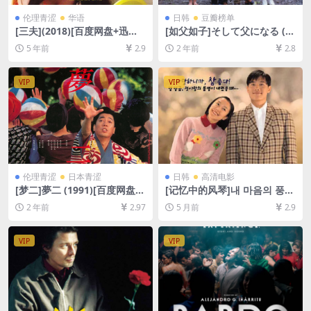
伦理青涩
华语
日韩
豆瓣榜单
[三夫](2018)[百度网盘+迅雷
[如父如子]そして父になる (2
云盘资源1080P超清未删减]
013)[百度网盘+夸克网盘1080
5 年前
2.9
2 年前
2.8
[MP4/4.7GB][粤语中字]【视
P超清未删减资源][网盘在线播
频文件+防和谐压缩包（含解
放/下载][MP4/8.5GB][中文字
压密码）】
幕]
VIP
VIP
伦理青涩
日本青涩
日韩
高清电影
[梦二]夢二 (1991)[百度网盘
[记忆中的风琴]내 마음의 풍금
+夸克网盘1080P超清未删减
(1999)[百度网盘+夸克网盘10
2 年前
2.97
5 月前
2.9
资源][网盘在线播放/下载][MP
80P超清未删减资源][网盘在
4/9.1GB][中文字幕]
线播放/下载][MP4/7.4GB][中
文字幕]
VIP
VIP