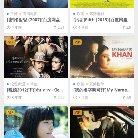
日韩
高清电影
欧美
高清电影
[密阳]밀양 (2007)[百度网盘
[污垢]Filth (2013)[百度网盘
+迅雷云盘资源1080P超清未
+夸克网盘1080P超清未删减
4 年前
2.81
4 月前
2.9
删减][MP4/9GB][韩语中字]
资源][网盘在线播放/下载][MP
4/6GB][中英字幕]
VIP
VIP
伦理青涩
其他
欧美
豆瓣榜单
[晚娘2012(下)]จัน ดารา ปัจฉิ
[我的名字叫可汗]My Name I
มบท (2013)[百度网盘+迅雷云
s Khan (2010)[百度网盘+夸
3 年前
2.92
7 月前
2.9
盘资源1080P超清未删减][MP
克网盘1080P超清未删减资源]
4/9GB][中英字幕]
[网盘在线播放/下载][MP4/12
GB][中英字幕]
VIP
VIP