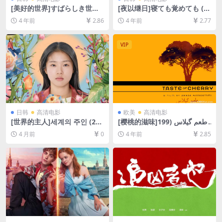
[美好的世界]すばらしき世界
[夜以继日]寝ても覚めても (2
(2020)[百度网盘+迅雷云盘资
018)[百度网盘+迅雷云盘资源
4 年前
2.86
4 年前
2.77
源1080P超清未删减][MP4/6.
1080P超清未删减][MP4/7.1G
2GB][日语中字]
B][日语中字]
VIP
日韩
高清电影
欧美
高清电影
[世界的主人]세계의 주인 (202
[樱桃的滋味]طعم گیلاس (199
5)[百度网盘+夸克网盘1080P
7)[百度网盘+迅雷云盘资源10
4 月前
0
4 年前
2.85
高清未删减资源][网盘在线播
80P超清未删减][MP4/6.5GB]
放/下载][MP4/3.5GB][中文字
[中文字幕]
幕]