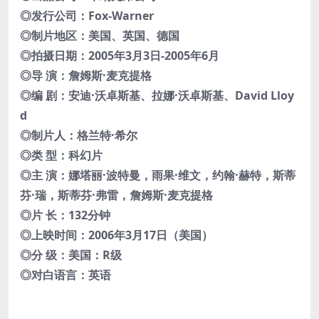
◎发行公司：Fox-Warner
◎制片地区：美国、英国、德国
◎拍摄日期：2005年3月3日-2005年6月
◎导 演：詹姆斯·麦克提格
◎编 剧：安迪·沃卓斯基、拉娜·沃卓斯基、David Lloy
d
◎制片人：格兰特·希尔
◎类 型：科幻片
◎主 演：娜塔丽·波特曼，雨果·维文，约翰·赫特，斯蒂
芬·瑞，斯蒂芬·弗雷，詹姆斯·麦克提格
◎片 长：132分钟
◎上映时间：2006年3月17日（美国）
◎分 级：美国：R级
◎对白语言：英语