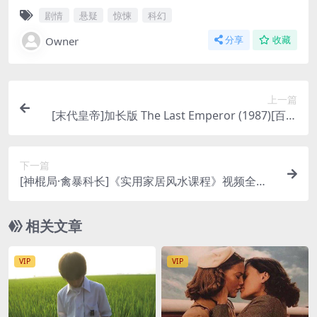
剧情
悬疑
惊悚
科幻
Owner
分享
收藏
上一篇
[末代皇帝]加长版 The Last Emperor (1987)[百度
网盘+夸克网盘+迅雷云盘资源1080P超清未删减][M
P4/14GB][中英字幕]
下一篇
[神棍局·禽暴科长]《实用家居风水课程》视频全集
+笔记[百度网盘+迅雷云盘资源高清完结][MP4/PD
F/3.6GB][中文字幕]
相关文章
VIP
VIP