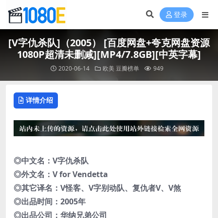
登录
[V字仇杀队]（2005） [百度网盘+夸克网盘资源
1080P超清未删减][MP4/7.8GB][中英字幕]
2020-06-14
欧美
豆瓣榜单
949
详情介绍
◎中文名：V字仇杀队
◎外文名：V for Vendetta
◎其它译名：V怪客、V字别动队、复仇者V、V煞
◎出品时间：2005年
◎出品公司：华纳兄弟公司