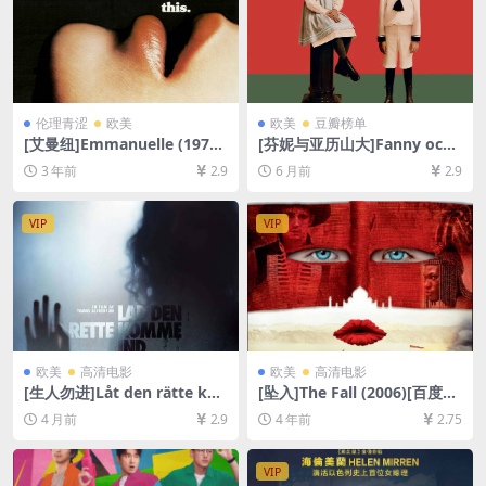
伦理青涩
欧美
欧美
豆瓣榜单
[艾曼纽]Emmanuelle (1974)
[芬妮与亚历山大]Fanny och
[百度网盘+夸克网盘1080P超
Alexander (1982)[百度网盘
3 年前
2.9
6 月前
2.9
清未删减资源][网盘在线播放/
+夸克网盘1080P超清未删减
下载][MP4/5.9GB][中文字幕]
资源][网盘在线播放/下载][MP
[视频文件+防和谐加密压缩包]
4/20GB][中文字幕]
VIP
VIP
欧美
高清电影
欧美
高清电影
[生人勿进]Låt den rätte ko
[坠入]The Fall (2006)[百度网
mma in (2008)[百度网盘+夸
盘+迅雷云盘资源1080P超清
4 月前
2.9
4 年前
2.75
克网盘1080P超清未删减资源]
未删减][MP4/7GB][中文字幕]
[网盘在线播放/下载][MP4/7.
6GB][中文字幕]
VIP