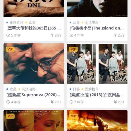
伦理青涩
欧美
欧美
高清电影
[黑帮大佬和我的365日]365 d
[伯德街小岛]The Island on B
ni (2020)[百度网盘+迅雷云盘
ird Street (1997)[百度网盘
5 年前
2.89
4 年前
2.89
资源1080P超清][MP4/3.8GB]
+迅雷云盘资源1080P超清未
[原声双语字幕]【手机无法在
删减][MP4/6.6GB][中文字幕]
线播放，请PC下载防和谐压缩
VIP
VIP
包（含解压密码）】
欧美
高清电影
日韩
豆瓣榜单
[超新星]Supernova (2020)
[素媛]소원 (2013)[百度网盘
[百度网盘+迅雷云盘资源1080
+夸克网盘+迅雷云盘资源1080
4 年前
2.82
5 年前
2.81
P超清未删减][MP4/5.8GB][中
P超清未删减][MP4/7.7GB][韩
文字幕]
语中字]
VIP
VIP