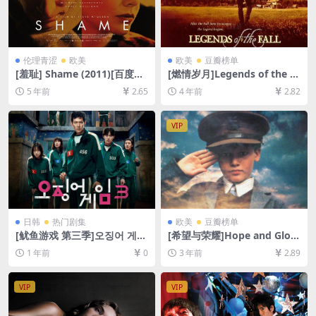
伦理青涩
欧美
欧美
豆瓣榜单
[羞耻] Shame (2011)[百度网
[燃情岁月]Legends of the F
盘+夸克网盘+迅雷云盘资源10
all (1994)[百度网盘+迅雷云盘
5 年前
2.65
4 年前
2.82
80P超清未删减][MP4/6GB]
资源1080P超清未删减][MP4/
[中英字幕]【手机/平板无法在
9.6GB][中英字幕]
线播放，请使用电脑下载防和
VIP
谐压缩包（含解压密码）】
日韩
热门剧集
欧美
豆瓣榜单
[鱿鱼游戏 第三季]오징어 게임
[希望与荣耀]Hope and Glory
시즌 3 (2025)[百度网盘+夸克
(1987)[百度网盘+夸克网盘10
1 年前
0
3 年前
2.89
网盘4K超清未删减资源][网盘
80P超清未删减资源][网盘在
在线播放/下载][MP4/42GB]
线播放/下载][MP4/7.2GB][中
[内封中字]
英字幕]
VIP
VIP