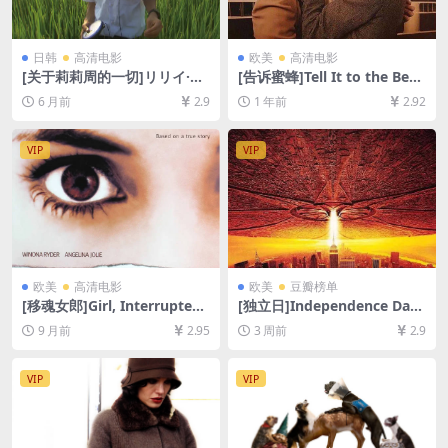
日韩
高清电影
欧美
高清电影
[关于莉莉周的一切]リリイ·シ
[告诉蜜蜂]Tell It to the Bees
ュシュのすべて (2001)[百度
(2018)[百度网盘+夸克网盘10
6 月前
2.9
1 年前
2.92
网盘+夸克网盘1080P超清未
80P超清未删减资源][网盘在
删减资源][网盘在线播放/下
线播放/下载][MP4/7.8GB][中
载][MP4/9.6GB][中文字幕]
英字幕]
VIP
VIP
欧美
高清电影
欧美
豆瓣榜单
[移魂女郎]Girl, Interrupted
[独立日]Independence Day
(1999)[百度网盘+夸克网盘10
(1996)[百度网盘+夸克网盘10
9 月前
2.95
3 周前
2.9
80P超清未删减资源][网盘在
80P超清未删减资源][网盘在
线播放/下载][MP4/9.3GB][中
线播放/下载][MP4/10GB][中
英字幕]
英字幕]
VIP
VIP