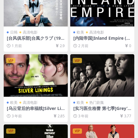
日韩
高清电影
欧美
高清电影
[台风俱乐部]台風クラブ (198
[内陆帝国]Inland Empire (20
5)[百度网盘+夸克网盘1080P
06)[百度网盘+夸克网盘1080P
1 月前
2.9
2 月前
0
超清未删减资源][网盘在线播
超清未删减资源][网盘在线播
放/下载][MP4/7.5GB][中文字
放/下载][MP4/12GB][中英字
幕]
幕]
VIP
VIP
欧美
高清电影
欧美
热门剧集
[乌云背后的幸福线]Silver Lin
[实习医生格蕾 第七季]Grey’s
ings Playbook (2012)[百度
Anatomy Season 7 (2010)
3 年前
2.85
3 年前
3.77
网盘+夸克网盘1080P超清未
[百度网盘+夸克网盘1080P超
删减资源][网盘在线播放/下
清未删减资源][网盘在线播放/
载][MP4/7.6GB][中英字幕]
下载][MP4/61GB][奈飞官方
VIP
VIP
中字]