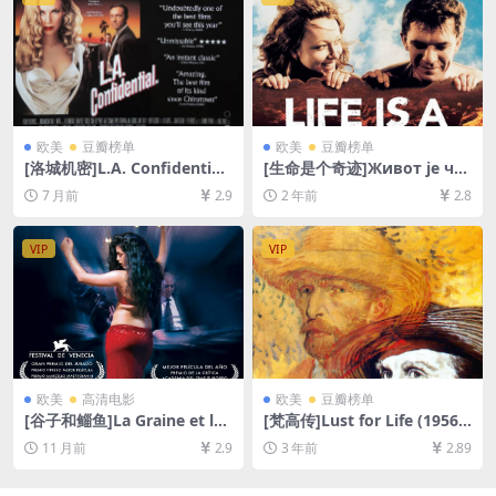
欧美
豆瓣榜单
欧美
豆瓣榜单
[洛城机密]L.A. Confidential
[生命是个奇迹]Живот је чу
(1997)[百度网盘+夸克网盘10
до (2004)[百度网盘+夸克网
7 月前
2.9
2 年前
2.8
80P超清未删减资源][网盘在
盘1080P超清未删减资源][网
线播放/下载][MP4/11GB][中
盘在线播放/下载][MP4/10G
英字幕]
B][中英字幕]
VIP
VIP
欧美
高清电影
欧美
豆瓣榜单
[谷子和鲻鱼]La Graine et le
[梵高传]Lust for Life (1956)
mulet (2007)[百度网盘+夸克
[百度网盘+夸克网盘1080P超
11 月前
2.9
3 年前
2.89
网盘1080P超清未删减资源]
清未删减资源][网盘在线播放/
[网盘在线播放/下载][MP4/9.
下载][MP4/8GB][中英字幕]
7GB][中英字幕]