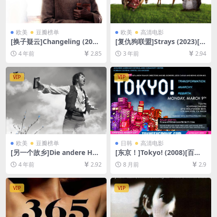
欧美
豆瓣榜单
欧美
高清电影
[换子疑云]Changeling (200
[复仇狗联盟]Strays (2023)[百
8)[百度网盘+迅雷云盘资源10
度网盘+夸克网盘1080P超清
4 年前
2.85
3 年前
2.94
80P超清未删减][MP4/8.6GB]
未删减资源][网盘在线播放/下
[中英字幕]
载][MP4/3.8GB][中文字幕]
VIP
VIP
欧美
豆瓣榜单
日韩
高清电影
[另一个故乡]Die andere Hei
[东京！]Tokyo! (2008)[百度
mat – Chronik einer Sehns
网盘+夸克网盘1080P超清未
4 年前
2.92
8 月前
2.9
ucht (2013)[百度网盘+迅雷云
删减资源][网盘在线播放/下
盘资源1080P超清未删减][MP
载][MP4/8.2GB][中文字幕]
4/15GB][中文字幕]
VIP
VIP