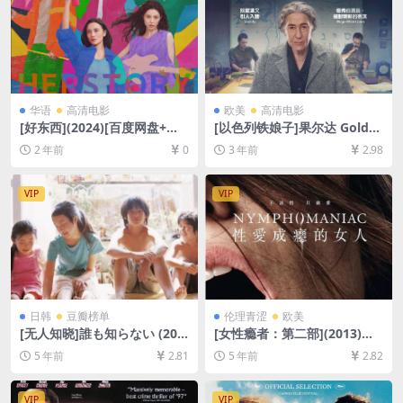
华语
高清电影
欧美
高清电影
[好东西](2024)[百度网盘+夸
[以色列铁娘子]果尔达 Golda
克网盘1080P超清未删减资源]
(2023)[百度网盘+夸克网盘10
2 年前
0
3 年前
2.98
[网盘在线播放/下载][MP4/8.
80P超清未删减资源][网盘在
8GB][中文字幕]
线播放/下载][MP4/5.7GB][中
英字幕]
VIP
VIP
日韩
豆瓣榜单
伦理青涩
欧美
[无人知晓]誰も知らない (200
[女性瘾者：第二部](2013)导
4)[百度网盘+迅雷云盘资源10
演剪辑版[百度网盘+迅雷云盘
5 年前
2.81
5 年前
2.82
80P超清未删减][MP4/9.1GB]
资源未删减1080P高清][MP4/
[日语中字]
11GB][中英字幕]
VIP
VIP