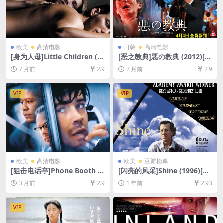
欧美
高清电影
日韩
高清电影
[身为人母]Little Children (2
[恶之教典]悪の教典 (2012)[百
006)[百度网盘+夸克网盘1080
度网盘+夸克网盘1080P超清
7 月前
2.9
2 月前
2.9
P超清未删减资源][网盘在线播
未删减资源][网盘在线播放/下
放/下载][MP4/8GB][中英字
载][MP4/8.7GB][中文字幕]
幕]
VIP
VIP
欧美
高清电影
欧美
豆瓣榜单
[狙击电话亭]Phone Booth (2
[闪亮的风采]Shine (1996)[百
002)[百度网盘+夸克网盘1080
度网盘+夸克网盘1080P超清
3 月前
2.9
1 年前
2.93
P超清未删减资源][网盘在线播
未删减资源][网盘在线播放/下
放/下载][MP4/5.2GB][中英字
载][MP4/6.9GB][中英字幕]
幕]
VIP