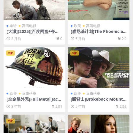
华语
高清电影
欧美
高清电影
[大濛](2025)[百度网盘+夸克
[腓尼基计划]The Phoenician
网盘1080P超清未删减资源]
Scheme (2025)[百度网盘+夸
2 月前
0
5 月前
2.9
[网盘在线播放/下载][MKV/5G
克网盘1080P超清未删减资源]
B][内封中字]
[网盘在线播放/下载][MP4/6.
4GB][中文字幕]
VIP
VIP
欧美
豆瓣榜单
欧美
豆瓣榜单
[全金属外壳]Full Metal Jack
[断背山]Brokeback Mountai
et (1987)[百度网盘+夸克网盘
n (2005)[百度网盘+夸克网盘
3 年前
2.91
5 年前
2.92
1080P超清未删减资源][网盘
资源1080P超清未删减][MP4/
在线播放/下载][MP4/7.3GB]
7.7GB][中英字幕]【视频文件
[中文字幕]
+防和谐压缩包（含解压密
VIP
码）】