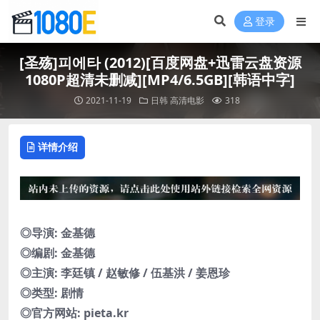
登录
[圣殇]피에타 (2012)[百度网盘+迅雷云盘资源
1080P超清未删减][MP4/6.5GB][韩语中字]
2021-11-19
日韩
高清电影
318
详情介绍
◎导演: 金基德
◎编剧: 金基德
◎主演: 李廷镇 / 赵敏修 / 伍基洪 / 姜恩珍
◎类型: 剧情
◎官方网站: pieta.kr