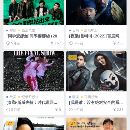
华语
高清电影
日韩
高清电影
[同学麦娜丝]同學麥娜絲 (202
[夜枭]올빼미 (2022)[百度网盘
0)[百度网盘+迅雷云盘资源10
+迅雷云盘资源1080P超清未
5 年前
2.67
3 年前
2.88
80P超清未删减][MP4/7.3GB]
删减][MP4/7.7GB][韩语中字]
[中文字幕]
VIP
欧美
纪录片频道
欧美
豆瓣榜单
[泰勒·斯威夫特：时代巡回演
[我是谁：没有绝对安全的系
唱会终场秀]Taylor Swift | T
统]Who Am I – Kein System
8 月前
0
4 年前
2.83
he Eras Tour | The Final Sh
ist sicher (2014)[百度网盘
ow (2025)[百度网盘+夸克网
+迅雷云盘资源1080P超清未
盘1080P/4K超清未删减资源]
删减][MP4/6.6GB][中文字幕]
VIP
VIP
[网盘在线播放/下载][MP4/11