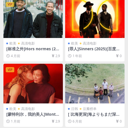
B][中英字幕]
VIP
欧美
高清电影
欧美
高清电影
[标准之外]Hors normes (20
[罪人]Sinners (2025)[百度网
19)[百度网盘+夸克网盘1080P
盘+夸克网盘4K超清未删减资
4 月前
2.9
1 年前
0
超清未删减资源][网盘在线播
源][网盘在线播放/下载][MP4/
放/下载][MP4/7.8GB][中文字
9GB][中英字幕]
幕]
VIP
欧美
高清电影
日韩
豆瓣榜单
[蒙特利尔，我的美人]Montré
[ 比海更深]海よりもまだ深く
al, ma belle (2025)[百度网盘
(2016)[百度网盘+夸克网盘10
1 月前
2.9
6 月前
0
+夸克网盘1080P超清未删减
80P超清未删减资源][网盘在
资源][网盘在线播放/下载][MP
线播放/下载][MP4/8GB][中文