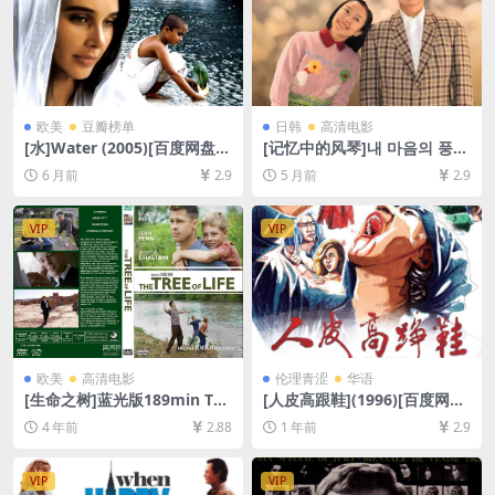
GB/23GB][中文字幕]
欧美
豆瓣榜单
日韩
高清电影
[水]Water (2005)[百度网盘
[记忆中的风琴]내 마음의 풍금
+夸克网盘1080P超清未删减
(1999)[百度网盘+夸克网盘10
6 月前
2.9
5 月前
2.9
资源][网盘在线播放/下载][MP
80P超清未删减资源][网盘在
4/5.5GB][中文字幕]
线播放/下载][MP4/7.4GB][中
文字幕]
VIP
VIP
欧美
高清电影
伦理青涩
华语
[生命之树]蓝光版189min The
[人皮高跟鞋](1996)[百度网盘
Tree of Life (2011)[百度网盘
+夸克网盘1080P超清未删减
4 年前
2.88
1 年前
2.9
+迅雷云盘资源1080P超清未
资源][网盘下载][MP4/5.8GB]
删减][MP4/11GB][中英字幕]
[粤语中字]【手机/平板无法在
线播放，请使用电脑下载防和
VIP
VIP
谐压缩包（含解压密码）】