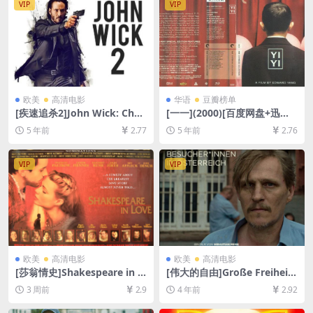
VIP
VIP
欧美
高清电影
华语
豆瓣榜单
[疾速追杀2]John Wick: Chap
[一一](2000)[百度网盘+迅雷
ter 2 (2017)[百度网盘+迅雷
云盘资源1080P超清未删减]
5 年前
2.77
5 年前
2.76
云盘资源1080P超清未删减]
[MP4/11GB][中文字幕]
[MP4/8.0GB][中英字幕]
VIP
VIP
欧美
高清电影
欧美
高清电影
[莎翁情史]Shakespeare in L
[伟大的自由]Große Freiheit
ove (1998)[百度网盘+夸克网
(2021)[百度网盘+迅雷云盘资
3 周前
2.9
4 年前
2.92
盘1080P超清未删减资源][网
源1080P超清未删减][MP4/7.
盘在线播放/下载][MP4/8.4G
2GB][中文字幕]