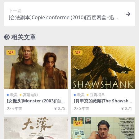
下一篇
[合法副本]Copie conforme (2010)[百度网盘+迅雷
云盘资源1080P超清未删减][MP4/6.9GB][原声中
字]
相关文章
VIP
VIP
欧美
高清电影
欧美
豆瓣榜单
[女魔头]Monster (2003)[百
[肖申克的救赎]The Shawsha
度网盘+迅雷云盘资源1080P
nk Redemption (1994)[百度
4 年前
2.75
5 年前
2.71
超清未删减][MP4/7GB][中英
网盘+迅雷云盘资源1080P超
字幕]
清未删减][MP4/9.2GB][中英
字幕]
VIP