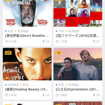
欧美
高清电影
日韩
高清电影
[屏住呼吸2]Don’t Breathe 2
[花]フラワーズ (2010)[百度网
(2021)[百度网盘+夸克网盘10
盘+夸克网盘1080P超清未删
6 月前
2.9
1 月前
2.9
80P超清未删减资源][网盘在
减资源][网盘在线播放/下载]
线播放/下载][MP4/6.4GB][中
[MP4/7.5GB][中文字幕]
英字幕]
VIP
VIP
伦理青涩
欧美
欧美
高清电影
[偷香]Stealing Beauty (199
[心之石]Hjartasteinn (2016)
6)[百度网盘+迅雷云盘资源10
[百度网盘+夸克网盘1080P超
5 年前
2.6
3 周前
2.9
80P超清][MP4/6.5GB][中英
清未删减资源][网盘在线播放/
字幕]
下载][MP4/8.8GB][中文字幕]