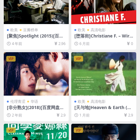
欧美
豆瓣榜单
欧美
高清电影
[聚焦]Spotlight (2015)[百度
[堕落街]Christiane F. – Wir
网盘+迅雷云盘资源1080P超
Kinder vom Bahnhof Zoo
4 年前
2.96
6 月前
0
清未删减][MP4/9GB][中英字
(1981)[百度网盘+夸克网盘10
幕]
80P超清未删减资源][网盘在
线播放/下载][MP4/8.5GB][中
VIP
VIP
文字幕]
伦理青涩
华语
欧美
高清电影
[非分熟女](2018)[百度网盘
[天与地]Heaven & Earth (19
+夸克网盘1080P超清未删减
93)[百度网盘+夸克网盘1080P
2 年前
2.9
1 月前
2.9
资源][网盘在线播放/下载][MP
超清未删减资源][网盘在线播
4/7GB][粤语中字]
放/下载][MP4/9GB][中英字
幕]
VIP
VIP