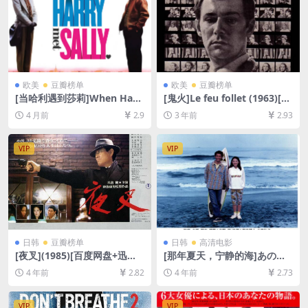
欧美
豆瓣榜单
欧美
豆瓣榜单
[当哈利遇到莎莉]When Harr
[鬼火]Le feu follet (1963)[百
y Met Sally… (1989)[百度网
度网盘+夸克网盘1080P超清
4 月前
2.9
3 年前
2.93
盘+夸克网盘1080P超清未删
未删减资源][网盘在线播放/下
减资源][网盘在线播放/下载]
载][MP4/7GB][中文字幕]
[MP4/6.4GB][中英字幕]
VIP
VIP
日韩
豆瓣榜单
日韩
高清电影
[夜叉](1985)[百度网盘+迅雷
[那年夏天，宁静的海]あの
云盘资源1080P超清未删减]
夏、いちばん静かな海。 (199
4 年前
2.82
4 年前
2.73
[MP4/7.5GB][日语中字]
1)[百度网盘+迅雷云盘资源10
80P超清未删减][MP4/6.5GB]
[日语中字]
VIP
VIP